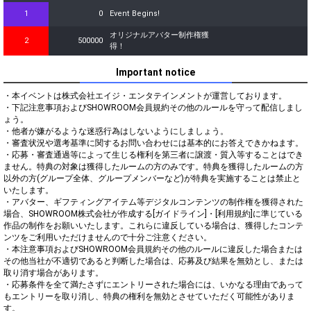
1
0
Event Begins!
オリジナルアバター制作権獲
2
500000
得！
Important notice
・本イベントは株式会社エイジ・エンタテインメントが運営しております。

・下記注意事項およびSHOWROOM会員規約その他のルールを守って配信しまし
ょう。

・他者が嫌がるような迷惑行為はしないようにしましょう。

・審査状況や選考基準に関するお問い合わせには基本的にお答えできかねます。

・応募・審査通過等によって生じる権利を第三者に譲渡・質入等することはでき
ません。特典の対象は獲得したルームの方のみです。特典を獲得したルームの方
以外の方(グループ全体、グループメンバーなど)が特典を実施することは禁止と
いたします。

・アバター、ギフティングアイテム等デジタルコンテンツの制作権を獲得された
場合、SHOWROOM株式会社が作成する[ガイドライン]・[利用規約]に準じている
作品の制作をお願いいたします。これらに違反している場合は、獲得したコンテ
ンツをご利用いただけませんので十分ご注意ください。

・本注意事項およびSHOWROOM会員規約その他のルールに違反した場合または
その他当社が不適切であると判断した場合は、応募及び結果を無効とし、または
取り消す場合があります。

・応募条件を全て満たさずにエントリーされた場合には、いかなる理由であって
もエントリーを取り消し、特典の権利を無効とさせていただく可能性がありま
す。
