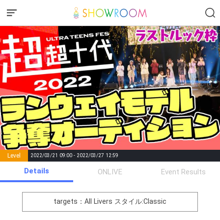
Level
2022/03/21 09:00 - 2022/03/27 12:59
number of
Details
ONLIVE
Event Results
Rema
Level
Points
List of Goal
positions
rks
remaining
1
0
Event Begins!
targets：All Livers
スタイル:Classic
オリジナルアバター制作権獲
2
500000