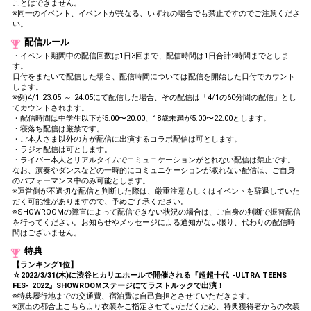
ことはできません。
※同一のイベント、イベントが異なる、いずれの場合でも禁止ですのでご注意くださ
い。
配信ルール
・イベント期間中の配信回数は1日3回まで、配信時間は1日合計2時間までとしま
す。
日付をまたいで配信した場合、配信時間については配信を開始した日付でカウント
します。
※例)4/1 23:05 ～ 24:05にて配信した場合、その配信は「4/1の60分間の配信」とし
てカウントされます。
・配信時間は中学生以下が5:00〜20:00、18歳未満が5:00〜22:00とします。
・寝落ち配信は厳禁です。
・ご本人さま以外の方が配信に出演するコラボ配信は可とします。
・ラジオ配信は可とします。
・ライバー本人とリアルタイムでコミュニケーションがとれない配信は禁止です。
なお、演奏やダンスなどの一時的にコミュニケーションが取れない配信は、ご自身
のパフォーマンス中のみ可能とします。
※運営側が不適切な配信と判断した際は、厳重注意もしくはイベントを辞退していた
だく可能性がありますので、予めご了承ください。
※SHOWROOMの障害によって配信できない状況の場合は、ご自身の判断で振替配信
を行ってください。お知らせやメッセージによる通知がない限り、代わりの配信時
間はございません。
特典
【ランキング1位】
☆2022/3/31(木)に渋谷ヒカリエホールで開催される『超超十代 -ULTRA TEENS
FES- 2022』SHOWROOMステージにてラストルックで出演！
※特典履行地までの交通費、宿泊費は自己負担とさせていただきます。
※演出の都合上こちらより衣装をご指定させていただくため、特典獲得者からの衣装