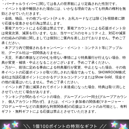
・バーチャルライバーに関しては各人の世界観により定義された性別です。

・イベントを途中離脱された場合には、いかなる理由であっても特典の権利を無
効とさせていただきます。

・金銭、物品、その他プレゼント(チェキ、お礼カードなどは除く)を視聴者に贈
り応援を促進させる行為は禁止します。

・重複アカウントによる応援は禁止です。重複アカウントによる応援ポイント分
は発覚次第、減算を行います。なお、当サービスのセキュリティ上、対応や減算
の仕組みの詳細に関しましては個別にご案内を差し上げておりません。予めご了
承ください。

・本アプリ内で開催されるキャンペーン・イベント・コンテスト等にアップル
社、グーグル社は一切関係ありません。

・天災、不慮の事故などのやむを得ない事情により特典履行が行えない場合、特
典が変更・補填・中止となることがございます。予めご了承ください。

・万が一、前項に定める事由による特典履行が変更、中止となった場合、その他
本イベントの応援ポイントが取り消しされた場合であっても、SHOWROOM株式
会社は当該応援ポイントにかかるデジタルコンテンツまたはShow Gold、現金そ
の他の返還はいたしません。予めご了承ください。

・イベント終了後に減算されてポイント未達成になった場合、特典は取り消しと
させていただく場合があります。

・ランキングが関わるイベントの場合、グループメンバー同士(グループアカウン
ト、個人アカウント問わず)、または、イベント参加者の関係者(マネージャー・
プロデューサーなどの直接的な利害関係者)の応援はコメントのみ可能とし、有料
ギフト・無料ギフトによる応援は禁止とさせていただきます。