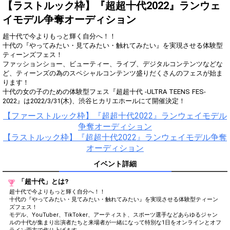
得！
【ラストルック枠】『超超十代2022』ランウェ
イモデル争奪オーディション
Gifting
Comments
超十代で今よりもっと輝く自分へ！！
Throw gifts to the stage and join
You can post comments. Please
十代の『やってみたい・見てみたい・触れてみたい』を実現させる体験型
the live performance.
refrain from posting comments
ティーンズフェス！
First, try throwing free Stars
that may offend performers or
ファッションショー、ビューティー、ライブ、デジタルコンテンツなどな
(once a day)! You can also charge
other users.
ど、ティーンズの為のスペシャルコンテンツ盛りだくさんのフェスが始ま
Show Gold to purchase gifts
ります！
(available from 1 JPY)! When you
十代の女の子のための体験型フェス『超超十代 -ULTRA TEENS FES-
continue to send gifts to the
2022』は2022/3/31(木)、渋谷ヒカリエホールにて開催決定！
performer(s), the performer's
popularity ranking and your
【ファーストルック枠】『超超十代2022』ランウェイモデル
ranking go up.
争奪オーディション
To cheer on performers, you can
send them gifts.
【ラストルック枠】『超超十代2022』ランウェイモデル争奪
To send performers paid items,
オーディション
you must use Show Gold.
イベント詳細
「超十代」とは?
Close
超十代で今よりもっと輝く自分へ！！
十代の『やってみたい・見てみたい・触れてみたい』を実現させる体験型ティーン
ズフェス！
モデル、YouTuber、TikToker、アーティスト、スポーツ選手などあらゆるジャン
ルの十代が集まり出演者たちと来場者が一緒になって特別な1日をオンラインとオフ