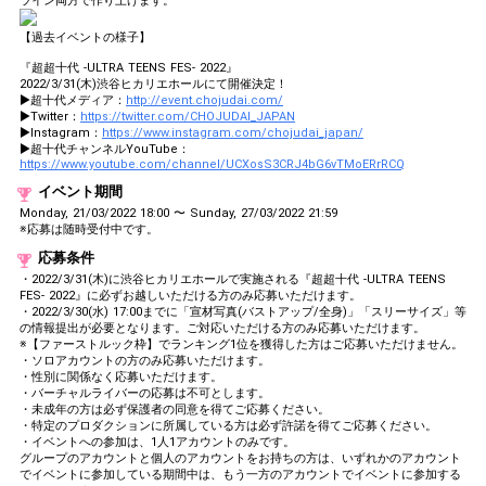
ライン両方で作り上げます。
【過去イベントの様子】
『超超十代 -ULTRA TEENS FES- 2022』
2022/3/31(木)渋谷ヒカリエホールにて開催決定！
▶︎超十代メディア：
http://event.chojudai.com/
▶︎Twitter：
https://twitter.com/CHOJUDAI_JAPAN
▶︎Instagram：
https://www.instagram.com/chojudai_japan/
▶︎超十代チャンネルYouTube：
https://www.youtube.com/channel/UCXosS3CRJ4bG6vTMoERrRCQ
イベント期間
Monday, 21/03/2022 18:00 〜 Sunday, 27/03/2022 21:59
※応募は随時受付中です。
応募条件
・2022/3/31(木)に渋谷ヒカリエホールで実施される『超超十代 -ULTRA TEENS
FES- 2022』に必ずお越しいただける方のみ応募いただけます。
・2022/3/30(水) 17:00までに「宣材写真(バストアップ/全身)」「スリーサイズ」等
の情報提出が必要となります。ご対応いただける方のみ応募いただけます。
※【ファーストルック枠】でランキング1位を獲得した方はご応募いただけません。
・ソロアカウントの方のみ応募いただけます。
・性別に関係なく応募いただけます。
・バーチャルライバーの応募は不可とします。
・未成年の方は必ず保護者の同意を得てご応募ください。
・特定のプロダクションに所属している方は必ず許諾を得てご応募ください。
・イベントへの参加は、1人1アカウントのみです。
グループのアカウントと個人のアカウントをお持ちの方は、いずれかのアカウント
でイベントに参加している期間中は、もう一方のアカウントでイベントに参加する