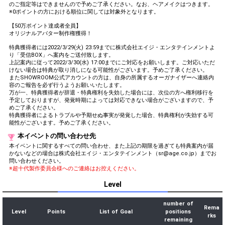
のご指定等はできませんので予めご了承ください。なお、ヘアメイクはつきます。
※0ポイントの方における順位に関しては対象外となります。
【50万ポイント達成者全員】
オリジナルアバター制作権獲得！
特典獲得者には2022/3/29(火) 23:59までに株式会社エイジ・エンタテインメントよ
り「受信BOX」へ案内をご送付致します。
上記案内に従って2022/3/30(水) 17:00までにご対応をお願いします。ご対応いただ
けない場合は特典が取り消しになる可能性がございます。予めご了承ください。
またSHOWROOM公式アカウントの方は、自身の所属するオーガナイザーへ連絡内
容のご報告を必ず行うようお願いいたします。
万が一、特典獲得者が辞退・特典権利を失効した場合には、次位の方へ権利移行を
予定しておりますが、発覚時期によっては対応できない場合がございますので、予
めご了承ください。
特典獲得者によるトラブルや予期せぬ事実が発覚した場合、特典権利が失効する可
能性がございます。予めご了承ください。
本イベントの問い合わせ先
本イベントに関するすべての問い合わせ、また上記の期限を過ぎても特典案内が届
かないなどの場合は株式会社エイジ・エンタテインメント（sr@age.co.jp）までお
問い合わせください。
※超十代製作委員会様へのご連絡はお控えください。
Level
number of
Rema
Level
Points
List of Goal
positions
rks
remaining