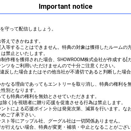
Important notice
ルを守って配信しましょう。



答えできかねます。

質入等することはできません。特典の対象は獲得したルームの
は禁止といたします。

作権を獲得された場合、SHOWROOM株式会社が作成する[ガ
ンツをご利用いただけませんので十分ご注意ください。

ルに違反した場合またはその他当社が不適切であると判断した場
かなる理由であってもエントリーを取り消し、特典の権利を無
性別となります。

ても特典の権利を無効とさせていただきます。

は除く)を視聴者に贈り応援を促進させる行為は禁止します。

ウントによる応援ポイント分は発覚次第、減算を行います。な
めご了承下さい。

スト等にアップル社、グーグル社は一切関係ありません。

が行えない場合、特典が変更・補填・中止となることがござい