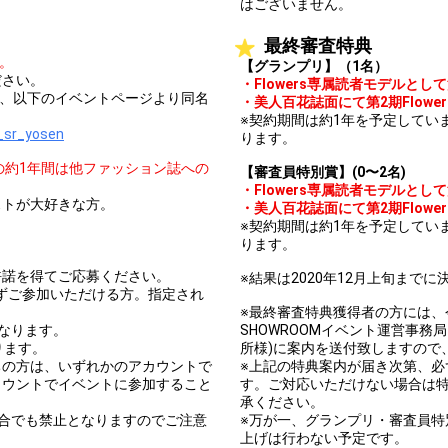
はございません。
最終審査特典
方。
【グランプリ】（1名）
ださい。
・Flowers専属読者モデルと
は、以下のイベントページより同名
・美人百花誌面にて第2期Flow
※契約期間は約1年を予定してい
_sr_yosen
ります。
間の約1年間は他ファッション誌への
【審査員特別賞】(0〜2名)
・Flowers専属読者モデルと
ストが大好きな方。
・美人百花誌面にて第2期Flow
※契約期間は約1年を予定してい
ります。
許諾を得てご応募ください。
※結果は2020年12月上旬まで
必ずご参加いただける方。指定され
※最終審査特典獲得者の方には、今後の
なります。
SHOWROOMイベント運営事務
ります。
所様)に案内を送付致しますので
ちの方は、いずれかのアカウントで
※上記の特典案内が届き次第、
カウントでイベントに参加すること
す。ご対応いただけない場合は
承ください。
合でも禁止となりますのでご注意
※万が一、グランプリ・審査員
上げは行わない予定です。