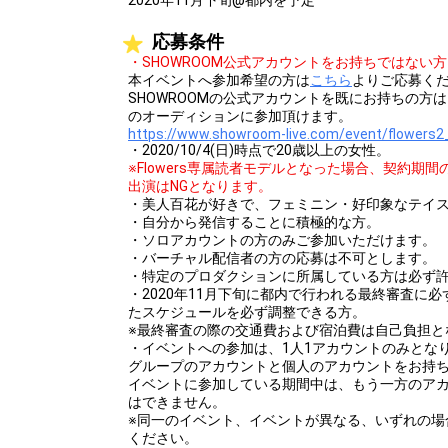
2020年11月下旬@都内を予定
応募条件
・SHOWROOM公式アカウントをお持ちではない
本イベントへ参加希望の方は
こちら
よりご応募く
SHOWROOMの公式アカウントを既にお持ちの方
のオーディションに参加頂けます。
https://www.showroom-live.com/event/flowers2
・2020/10/4(日)時点で20歳以上の女性。
※Flowers専属読者モデルとなった場合、契約期
出演はNGとなります。
・美人百花が好きで、フェミニン・好印象なテイ
・自分から発信することに積極的な方。
・ソロアカウントの方のみご参加いただけます。
・バーチャル配信者の方の応募は不可とします。
・特定のプロダクションに所属している方は必ず
・2020年11月下旬に都内で行われる最終審査に
たスケジュールを必ず調整できる方。
※最終審査の際の交通費および宿泊費は自己負担と
・イベントへの参加は、1人1アカウントのみとな
グループのアカウントと個人のアカウントをお持
イベントに参加している期間中は、もう一方のア
はできません。
※同一のイベント、イベントが異なる、いずれの場
ください。