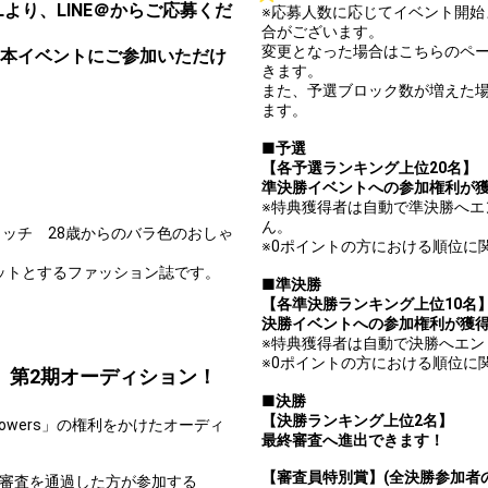
より、LINE＠からご応募くだ
※応募人数に応じてイベント開
合がございます。
変更となった場合はこちらのペ
本イベントにご参加いただけ
きます。
また、予選ブロック数が増えた
ます。
■予選
【各予選ランキング上位20名】
準決勝イベントへの参加権利が
※特典獲得者は自動で準決勝へエ
ん。
ッチ 28歳からのバラ色のおしゃ
※0ポイントの方における順位に
ゲットとするファッション誌です。
■準決勝
【各準決勝ランキング上位10名
決勝イベントへの参加権利が獲
※特典獲得者は自動で決勝へエ
※0ポイントの方における順位に
s」第2期オーディション！
■決勝
【決勝ランキング上位2名】
owers」の権利をかけたオーディ
最終審査へ進出できます！
【審査員特別賞】(全決勝参加者の
、審査を通過した方が参加する