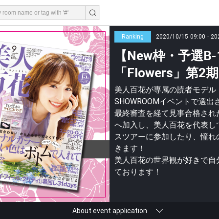
Ranking
2020/10/15 09:00 - 20
【New枠・予選B
「Flowers」第
美人百花が専属の読者モデル「
SHOWROOMイベントで選
最終審査を経て見事合格された
へ加入し、美人百花を代表し
スツアーに参加したり、憧れ
きます！
美人百花の世界観が好きで自
ております！
About event application