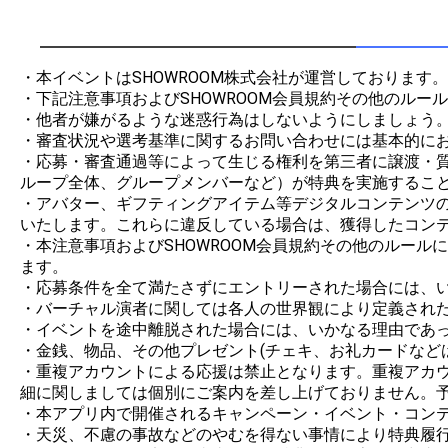
・本イベントはSHOWROOM株式会社が運営しております。

・下記注意事項およびSHOWROOM会員規約その他のルー
・他者が嫌がるような迷惑行為はしないようにしましょう。
・審査状況や選考基準に関するお問い合わせには基本的にお
・応募・審査通過等によって生じる権利を第三者に譲渡・
ループ全体、グループメンバーなど）が特典を実施すること
・アバター、ギフティングアイテム等デジタルコンテンツの制
いたします。これらに違反している場合は、獲得したコンテ
・本注意事項およびSHOWROOM会員規約その他のルー
ます。

・応募条件を全て満たさずにエントリーされた場合には、い
・バーチャル演者に関しては各人の世界観により定義された
・イベントを途中離脱された場合には、いかなる理由であっ
・金銭、物品、その他プレゼント(チェキ、お礼カードなど
・重複アカウントによる応援は禁止となります。重複アカ
細に関しましては個別にご案内を差し上げておりません。予
・本アプリ内で開催されるキャンペーン・イベント・コンテ
・天災、不慮の事故などのやむを得ない事情により特典履行