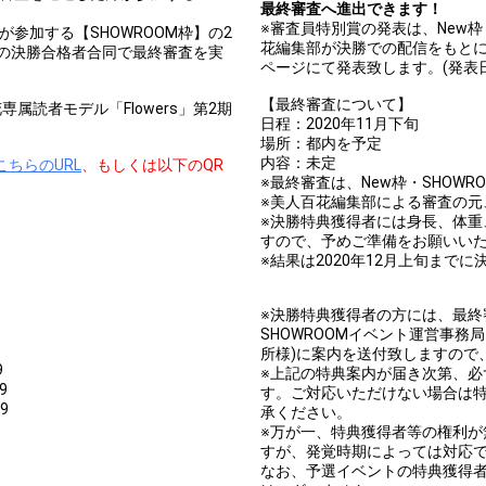
最終審査へ進出できます！
※審査員特別賞の発表は、New枠
が参加する【SHOWROOM枠】の2
花編集部が決勝での配信をもとに決定し
の決勝合格者合同で最終審査を実
ページにて発表致します。(発表
【最終審査について】
読者モデル「Flowers」第2期
日程：2020年11月下旬
場所：都内を予定
内容：未定
こちらのURL
、もしくは以下のQR
※最終審査は、New枠・SHOW
※美人百花編集部による審査の元
※決勝特典獲得者には身長、体
すので、予めご準備をお願いい
※結果は2020年12月上旬まで
※決勝特典獲得者の方には、最終審査の
SHOWROOMイベント運営事務
所様)に案内を送付致しますので
9
※上記の特典案内が届き次第、
9
す。ご対応いただけない場合は
9
承ください。
※万が一、特典獲得者等の権利
すが、発覚時期によっては対応
なお、予選イベントの特典獲得