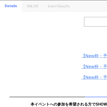
Gifting
Details
ONLIVE
Event Results
Throw gifts to the stage and join the live performance.
First, try throwing free Stars (once a day)! You can also charg
(available from 1 JPY)! When you continue to send gifts to the 
popularity ranking and your ranking go up.
To cheer on performers, you can send them gifts.
To send performers paid items, you must use Show Gold.
【New枠・予
【New枠・予
【New枠・予
本イベントへの参加を希望される方でSHOW