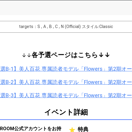
Comments
You can post comments. Please r
e Show Gold to purchase gifts
other users.
targets：S , A , B , C , N (Official)
スタイル:Classic
performer(s), the performer's
各予選ページはこちら↓↓
↓↓
Close
選B-1】美人百花 専属読者モデル「Flowers」第2期
選B-2】美人百花 専属読者モデル「Flowers」第2期
選B-3】美人百花 専属読者モデル「Flowers」第2期
イベント詳細
ROOM公式アカウントをお持
特典