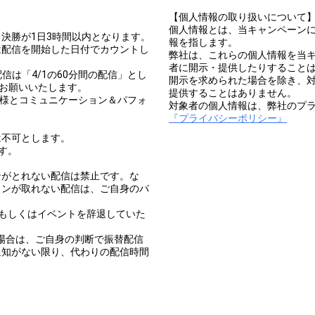
【個人情報の取り扱いについて
個人情報とは、当キャンペーン
決勝が1日3時間以内となります。
報を指します。
は配信を開始した日付でカウントし
弊社は、これらの個人情報を当
者に開示・提供したりすること
その配信は「4/1の60分間の配信」とし
開示を求められた場合を除き、
でお願いいたします。
提供することはありません。
ー様とコミュニケーション＆パフォ
対象者の個人情報は、弊社のプ
『プライバシーポリシー』
は不可とします。
す。
ンがとれない配信は禁止です。な
ョンが取れない配信は、ご自身のパ
もしくはイベントを辞退していた
。
の場合は、ご自身の判断で振替配信
通知がない限り、代わりの配信時間