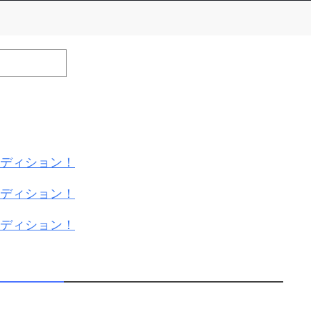
efrain from posting comments that may offend performers or
オーディション！
オーディション！
オーディション！