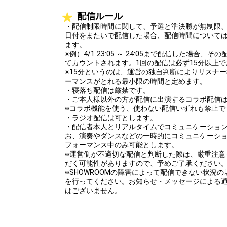
配信ルール
・配信制限時間に関して、予選と準決勝が無制限、
日付をまたいで配信した場合、配信時間について
ます。
※例）4/1 23:05 ～ 24:05まで配信した場合、
てカウントされます。1回の配信は必ず15分以上
※15分というのは、運営の独自判断によりリスナ
ーマンスがとれる最小限の時間と定めます。
・寝落ち配信は厳禁です。
・ご本人様以外の方が配信に出演するコラボ配信
※コラボ機能を使う、使わない配信いずれも禁止で
・ラジオ配信は可とします。
・配信者本人とリアルタイムでコミュニケーショ
お、演奏やダンスなどの一時的にコミュニケーシ
フォーマンス中のみ可能とします。
※運営側が不適切な配信と判断した際は、厳重注意
だく可能性がありますので、予めご了承ください
※SHOWROOMの障害によって配信できない状況
を行ってください。お知らせ・メッセージによる
はございません。