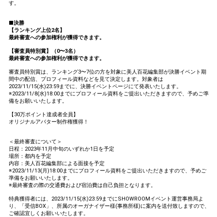
す。
■決勝
【ランキング上位2名】
最終審査への参加権利が獲得できます。
【審査員特別賞】（0〜3名）
最終審査への参加権利が獲得できます。
審査員特別賞は、ランキング3〜7位の方を対象に美人百花編集部が決勝イベント期
間中の配信、プロフィール資料などを見て決定します。対象者は
2023/11/15(水)23:59までに、決勝イベントページにて発表いたします。
※2023/11/8(水)18:00までにプロフィール資料をご提出いただきますので、予めご準
備をお願いいたします。
【30万ポイント達成者全員】
オリジナルアバター制作権獲得！
＜最終審査について＞
日程：2023年11月中旬のいずれか1日を予定
場所：都内を予定
内容：美人百花編集部による面接を予定
※2023/11/13(月)18:00までにプロフィール資料をご提出いただきますので、予めご
準備をお願いいたします。
※最終審査の際の交通費および宿泊費は自己負担となります。
特典獲得者には、2023/11/15(水)23:59までにSHOWROOMイベント運営事務局よ
り、「受信BOX」、所属のオーガナイザー様(事務所様)に案内を送付致しますので、
ご確認宜しくお願いいたします。