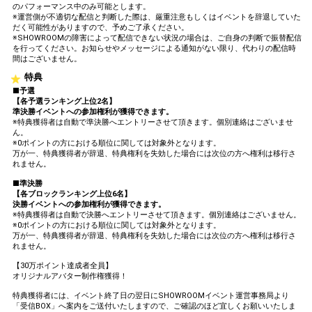
のパフォーマンス中のみ可能とします。
※運営側が不適切な配信と判断した際は、厳重注意もしくはイベントを辞退していた
だく可能性がありますので、予めご了承ください。
※SHOWROOMの障害によって配信できない状況の場合は、ご自身の判断で振替配信
を行ってください。お知らせやメッセージによる通知がない限り、代わりの配信時
間はございません。
特典
■予選
【各予選ランキング上位2名】
準決勝イベントへの参加権利が獲得できます。
※特典獲得者は自動で準決勝へエントリーさせて頂きます。個別連絡はございませ
ん。
※0ポイントの方における順位に関しては対象外となります。
万が一、特典獲得者が辞退、特典権利を失効した場合には次位の方へ権利は移行さ
れません。
■準決勝
【各ブロックランキング上位6名】
決勝イベントへの参加権利が獲得できます。
※特典獲得者は自動で決勝へエントリーさせて頂きます。個別連絡はございません。
※0ポイントの方における順位に関しては対象外となります。
万が一、特典獲得者が辞退、特典権利を失効した場合には次位の方へ権利は移行さ
れません。
【30万ポイント達成者全員】
オリジナルアバター制作権獲得！
特典獲得者には、イベント終了日の翌日にSHOWROOMイベント運営事務局より
「受信BOX」へ案内をご送付いたしますので、ご確認のほど宜しくお願いいたしま