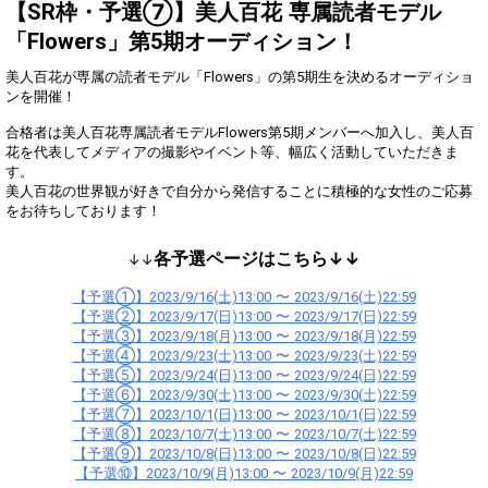
Show Gold to purchase gifts
【SR枠・予選⑦】美人百花 専属読者モデル
(available from 1 JPY)! When you
「Flowers」第5期オーディション！
continue to send gifts to the
performer(s), the performer's
popularity ranking and your
美人百花が専属の読者モデル「Flowers」の第5期生を決めるオーディショ
ranking go up.
ンを開催！
To cheer on performers, you can
send them gifts.
合格者は美人百花専属読者モデルFlowers第5期メンバーへ加入し、美⼈百
To send performers paid items,
花を代表してメディアの撮影やイベント等、幅広く活動していただきま
you must use Show Gold.
す。
美人百花の世界観が好きで自分から発信することに積極的な女性のご応募
をお待ちしております！
Close
各予選ページはこちら↓↓
↓↓
【予選①】2023/9/16(土)13:00 〜 2023/9/16(土)22:59
【予選②】2023/9/17(日)13:00 〜 2023/9/17(日)22:59
【予選③】2023/9/18(月)13:00 〜 2023/9/18(月)22:59
【予選④】2023/9/23(土)13:00 〜 2023/9/23(土)22:59
【予選⑤】2023/9/24(日)13:00 〜 2023/9/24(日)22:59
【予選⑥】2023/9/30(土)13:00 〜 2023/9/30(土)22:59
【予選⑦】2023/10/1(日)13:00 〜 2023/10/1(日)22:59
【予選⑧】2023/10/7(土)13:00 〜 2023/10/7(土)22:59
【予選⑨】2023/10/8(日)13:00 〜 2023/10/8(日)22:59
【予選⑩】2023/10/9(月)13:00 〜 2023/10/9(月)22:59