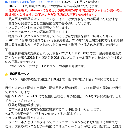
live.com/event/flowers5_new_yosen
（2023/10/1(日)23:59締切）
・2023/9/16(土)時点で20歳以上の女性の方のみ応募いただけます。
・専属読者モデルFlowersになると、契約期間の約1年間は他ファッション誌への出
演はNGとなります。ご了承いただける方のみ応募いただけます。
・美人百花の世界観やフェミニンなテイストが大好きな方のみ応募いただけます。
・自分から発信することに積極的な方のみ応募いただけます。
・ソロアカウントの方のみ応募いただけます。
・バーチャルライバーの応募は不可とします。
・特定のプロダクションに所属している方は必ず許諾を得てご応募ください。
・2023年11月中旬に都内で行われる最終審査、2023年12月上旬に都内で行われる撮
影に参加出来る方、指定されたスケジュールを調整できる方のみ応募いただけま
す。
・審査員特別賞の対象者となった場合2023/11/8(水)18:00までに、最終審査進出決
定となった場合2023/11/13(月)18:00までにプロフィール資料をご提出いただける方
のみ応募いただけます。
・1つのイベントにつき、1アカウントのみ参加可能です。
配信ルール
・イベント期間中の配信回数は1日3回まで、配信時間は1日合計2時間までとしま
す。
日付をまたいで配信した場合、配信回数と配信時間については配信を開始した日付
でカウントします。
※例)4/1 23:05 ～ 24:05にて配信した場合、その配信は「4/1の60分間の配信」とし
てカウントされます。
・寝落ち配信は厳禁です。
・ご本人さま以外の方が配信に出演するコラボ配信は不可とします。
※コラボ機能を使う、使わない配信いずれも禁止です。
・ラジオ配信は可とします。
・ライバー本人とリアルタイムでコミュニケーションがとれない配信は禁止です。
なお、演奏やダンスなどの一時的にコミュニケーションが取れない配信は、ご自身