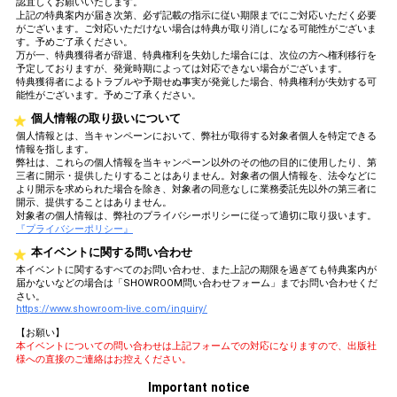
認宜しくお願いいたします。
上記の特典案内が届き次第、必ず記載の指示に従い期限までにご対応いただく必要
がございます。ご対応いただけない場合は特典が取り消しになる可能性がございま
す。予めご了承ください。
万が一、特典獲得者が辞退、特典権利を失効した場合には、次位の方へ権利移行を
予定しておりますが、発覚時期によっては対応できない場合がございます。
特典獲得者によるトラブルや予期せぬ事実が発覚した場合、特典権利が失効する可
能性がございます。予めご了承ください。
個人情報の取り扱いについて
個人情報とは、当キャンペーンにおいて、弊社が取得する対象者個人を特定できる
情報を指します。
弊社は、これらの個人情報を当キャンペーン以外のその他の目的に使用したり、第
三者に開示・提供したりすることはありません。対象者の個人情報を、法令などに
より開示を求められた場合を除き、対象者の同意なしに業務委託先以外の第三者に
開示、提供することはありません。
対象者の個人情報は、弊社のプライバシーポリシーに従って適切に取り扱います。
『プライバシーポリシー』
本イベントに関する問い合わせ
本イベントに関するすべてのお問い合わせ、また上記の期限を過ぎても特典案内が
届かないなどの場合は「SHOWROOM問い合わせフォーム」までお問い合わせくだ
さい。
https://www.showroom-live.com/inquiry/
【お願い】
本イベントについての問い合わせは上記フォームでの対応になりますので、出版社
様への直接のご連絡はお控えください。
Important notice