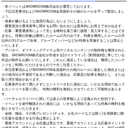
・本イベントはSHOWROOM株式会社が運営しております。

・下記注意事項およびSHOWROOM会員規約その他のルールを守って配信しまし
ょう。

・他者が嫌がるような迷惑行為はしないようにしましょう。

・審査状況や選考基準に関するお問い合わせには基本的にお答えできかねます。

・応募・審査通過等によって生じる権利を第三者に譲渡・質入等することはでき
ません。特典の対象は獲得したルームの方のみです。特典を獲得したルームの方
以外の方(グループ全体、グループメンバーなど)が特典を実施することは禁止と
いたします。

・アバター、ギフティングアイテム等デジタルコンテンツの制作権を獲得された
場合、SHOWROOM株式会社が作成する[ガイドライン]・[利用規約]に準じている
作品の制作をお願いいたします。これらに違反している場合は、獲得したコンテ
ンツをご利用いただけませんので十分ご注意ください。

・本注意事項およびSHOWROOM会員規約その他のルールに違反した場合または
その他当社が不適切であると判断した場合は、応募及び結果を無効とし、または
取り消す場合があります。

・応募条件を全て満たさずにエントリーされた場合には、いかなる理由であって
もエントリーを取り消し、特典の権利を無効とさせていただく可能性がありま
す。

・バーチャルライバーに関しては各人の世界観により定義された性別です。

・イベントを途中離脱された場合には、いかなる理由であっても特典の権利を無
効とさせていただきます。

・金銭、物品、その他プレゼント(チェキ、お礼カードなどは除く)を視聴者に贈
り応援を促進させる行為は禁止します。

・重複アカウントによる応援は禁止です。重複アカウントによる応援ポイント分