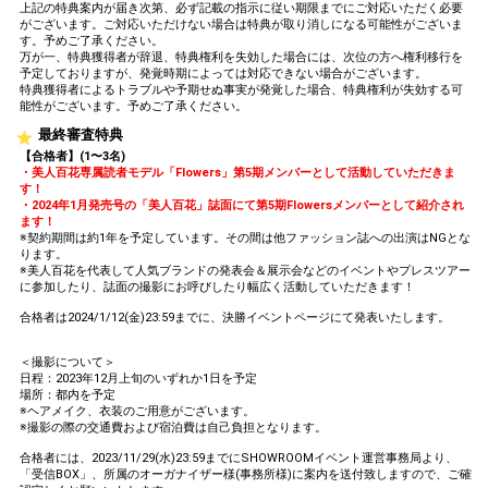
上記の特典案内が届き次第、必ず記載の指示に従い期限までにご対応いただく必要
がございます。ご対応いただけない場合は特典が取り消しになる可能性がございま
す。予めご了承ください。
万が一、特典獲得者が辞退、特典権利を失効した場合には、次位の方へ権利移行を
予定しておりますが、発覚時期によっては対応できない場合がございます。
特典獲得者によるトラブルや予期せぬ事実が発覚した場合、特典権利が失効する可
能性がございます。予めご了承ください。
最終審査特典
【合格者】(1〜3名)
・美人百花専属読者モデル「Flowers」第5期メンバーとして活動していただきま
す！
・2024年1月発売号の「美人百花」誌面にて第5期Flowersメンバーとして紹介され
ます！
※契約期間は約1年を予定しています。その間は他ファッション誌への出演はNGとな
ります。
※美人百花を代表して人気ブランドの発表会＆展示会などのイベントやプレスツアー
に参加したり、誌面の撮影にお呼びしたり幅広く活動していただきます！
合格者は2024/1/12(金)23:59までに、決勝イベントページにて発表いたします。
＜撮影について＞
日程：2023年12月上旬のいずれか1日を予定
場所：都内を予定
※ヘアメイク、衣装のご用意がございます。
※撮影の際の交通費および宿泊費は自己負担となります。
合格者には、2023/11/29(水)23:59までにSHOWROOMイベント運営事務局より、
「受信BOX」、所属のオーガナイザー様(事務所様)に案内を送付致しますので、ご確