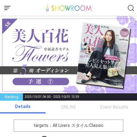
Ranking
2023/10/01 04:00 - 2023/10/01 13:59
Details
Gifting
Comments
ONLIVE
Event Results
Throw gifts to the stage and join
You can post comments. Please
the live performance.
refrain from posting comments
targets：All Livers
スタイル:Classic
First, try throwing free Stars
that may offend performers or
(once a day)! You can also charge
other users.