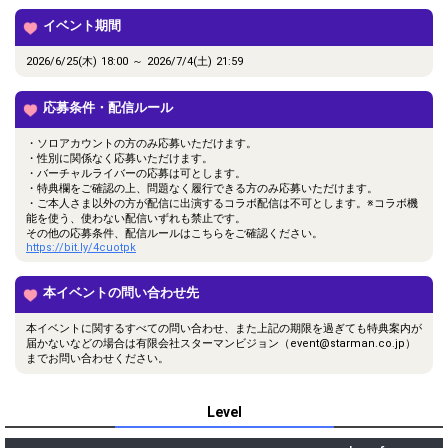
イベント期間
2026/6/25(木) 18:00 ～ 2026/7/4(土) 21:59
応募条件・配信ルール
・ソロアカウントの方のみ応募いただけます。
・性別に関係なく応募いただけます。
・バーチャルライバーの応募は可とします。
・特典欄をご確認の上、問題なく履行できる方のみ応募いただけます。
・ご本人さま以外の方が配信に出演するコラボ配信は不可とします。※コラボ機
能を使う、使わない配信いずれも禁止です。
その他の応募条件、配信ルールはこちらをご確認ください。
https://bit.ly/4cuotpk
本イベントの問い合わせ先
本イベントに関するすべての問い合わせ、また上記の期限を過ぎても特典案内が
届かないなどの場合は有限会社スターマンビジョン（event@starman.co.jp）
までお問い合わせください。
Level