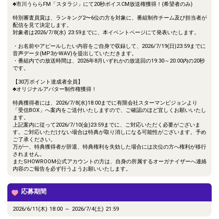
♣市川うららFM「スタラジ」にて20秒ボイスCM放送権獲得！(希望者のみ)
特別審査員賞は、ランキング2〜6位の方を対象に、番組制作チーム及び担当者が
配信を見て決定します。
対象者は2026/7/8(水) 23:59までに、本イベントページにて発表いたします。
・お名前やアピールしたい内容をご自身で収録して、2026/7/19(日)23:59までに
音声データ(MP3かWAV)を提出していただきます。
・番組内での放送時間は、2026年8月いずれかの放送回の19:30～20:00内の20秒
です。
【30万ポイント達成者全員】
♣オリジナルアバター制作権獲得！
特典獲得者には、2026/7/8(水)18:00までに有限会社スターマンビジョンより
「受信BOX」へ案内をご送付いたしますので、ご確認のほど宜しくお願いいたし
ます。
上記案内に従って2026/7/10(金)23:59までに、ご対応いただく必要がございま
す。ご対応いただけない場合は特典が取り消しになる可能性がございます。予め
ご了承ください。
万が一、特典獲得者が辞退、特典権利を失効した場合には次位の方へ権利が移行
されません。
またSHOWROOM公式アカウントの方は、自身の所属するオーガナイザーへ連絡
内容のご報告を必ず行うようお願いいたします。
応募期間
2026/6/11(木) 18:00 ～ 2026/7/4(土) 21:59