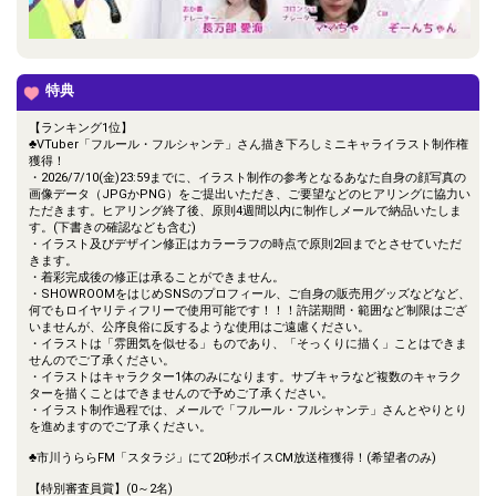
特典
【ランキング1位】
♣VTuber「フルール・フルシャンテ」さん描き下ろしミニキャライラスト制作権
獲得！
・2026/7/10(金)23:59までに、イラスト制作の参考となるあなた自身の顔写真の
画像データ（JPGかPNG）をご提出いただき、ご要望などのヒアリングに協力い
ただきます。ヒアリング終了後、原則4週間以内に制作しメールで納品いたしま
す。(下書きの確認なども含む)
・イラスト及びデザイン修正はカラーラフの時点で原則2回までとさせていただ
きます。
・着彩完成後の修正は承ることができません。
・SHOWROOMをはじめSNSのプロフィール、ご自身の販売用グッズなどなど、
何でもロイヤリティフリーで使用可能です！！！許諾期間・範囲など制限はござ
いませんが、公序良俗に反するような使用はご遠慮ください。
・イラストは「雰囲気を似せる」ものであり、「そっくりに描く」ことはできま
せんのでご了承ください。
・イラストはキャラクター1体のみになります。サブキャラなど複数のキャラク
ターを描くことはできませんので予めご了承ください。
・イラスト制作過程では、メールで「フルール・フルシャンテ」さんとやりとり
を進めますのでご了承ください。
♣市川うららFM「スタラジ」にて20秒ボイスCM放送権獲得！(希望者のみ)
【特別審査員賞】(0～2名)