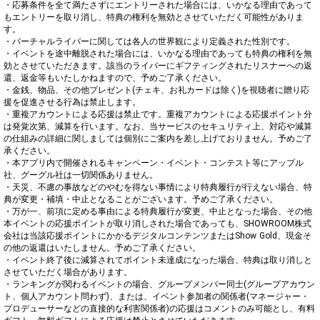
・応募条件を全て満たさずにエントリーされた場合には、いかなる理由であって
もエントリーを取り消し、特典の権利を無効とさせていただく可能性がありま
す。

・バーチャルライバーに関しては各人の世界観により定義された性別です。

・イベントを途中離脱された場合には、いかなる理由であっても特典の権利を無
効とさせていただきます。該当のライバーにギフティングされたリスナーへの返
還、返金等もいたしかねますので、予めご了承ください。

・金銭、物品、その他プレゼント(チェキ、お礼カードは除く)を視聴者に贈り応
援を促進させる行為は禁止します。

・重複アカウントによる応援は禁止です。重複アカウントによる応援ポイント分
は発覚次第、減算を行います。なお、当サービスのセキュリティ上、対応や減算
の仕組みの詳細に関しましては個別にご案内を差し上げておりません。予めご了
承ください。

・本アプリ内で開催されるキャンペーン・イベント・コンテスト等にアップル
社、グーグル社は一切関係ありません。

・天災、不慮の事故などのやむを得ない事情により特典履行が行えない場合、特
典が変更・補填・中止となることがございます。予めご了承ください。

・万が一、前項に定める事由による特典履行が変更、中止となった場合、その他
本イベントの応援ポイントが取り消しされた場合であっても、SHOWROOM株式
会社は当該応援ポイントにかかるデジタルコンテンツまたはShow Gold、現金そ
の他の返還はいたしません。予めご了承ください。

・イベント終了後に減算されてポイント未達成になった場合、特典は取り消しと
させていただく場合があります。

・ランキングが関わるイベントの場合、グループメンバー同士(グループアカウン
ト、個人アカウント問わず)、または、イベント参加者の関係者(マネージャー・
プロデューサーなどの直接的な利害関係者)の応援はコメントのみ可能とし、有料