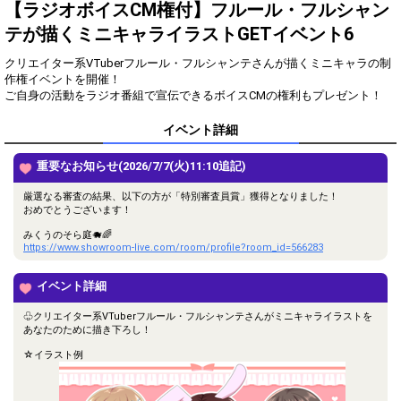
得！
【ラジオボイスCM権付】フルール・フルシャン
テが描くミニキャライラストGETイベント6
Gifting
Comments
クリエイター系VTuberフルール・フルシャンテさんが描くミニキャラの制
Throw gifts to the stage and join
You can post comments. Please
作権イベントを開催！
the live performance.
refrain from posting comments
ご自身の活動をラジオ番組で宣伝できるボイスCMの権利もプレゼント！
First, try throwing free Stars
that may offend performers or
(once a day)! You can also charge
other users.
イベント詳細
Show Gold to purchase gifts
(available from 1 JPY)! When you
continue to send gifts to the
重要なお知らせ(2026/7/7(火)11:10追記)
performer(s), the performer's
popularity ranking and your
厳選なる審査の結果、以下の方が「特別審査員賞」獲得となりました！
ranking go up.
おめでとうございます！
To cheer on performers, you can
send them gifts.
みくうのそら庭🐗🌈
https://www.showroom-live.com/room/profile?room_id=566283
To send performers paid items,
you must use Show Gold.
イベント詳細
♧クリエイター系VTuberフルール・フルシャンテさんがミニキャライラストを
あなたのために描き下ろし！
Close
☆イラスト例