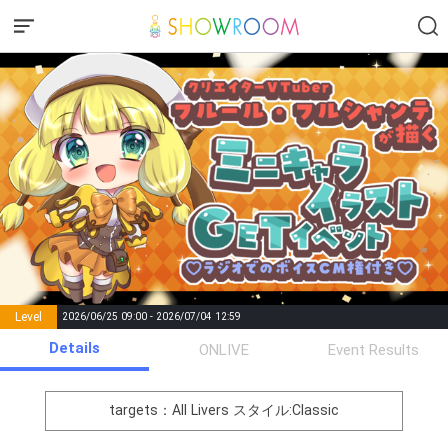
Level
2026/06/25 09:00 - 2026/07/04 12:59
number of
Details
ONLIVE
Event Results
Rema
Level
Points
List of Goal
positions
rks
remaining
1
0
Event Begins!
targets：All Livers
スタイル:Classic
オリジナルアバター制作権獲
2
300000