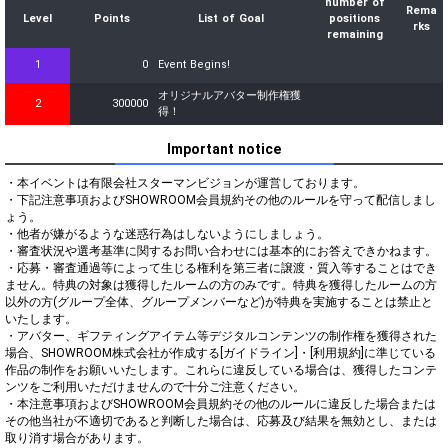
number of
Rema
Level
Points
List of Goal
positions
rks
remaining
1
0
Event Begins!
オリジナルアバター制作権獲
2
300000
得！
Important notice
・本イベントは有限会社スターマンビジョンが運営しております。

・下記注意事項およびSHOWROOM会員規約その他のルールを守って配信しまし
ょう。

・他者が嫌がるような迷惑行為はしないようにしましょう。

・審査状況や選考基準に関するお問い合わせには基本的にお答えできかねます。

・応募・審査通過等によって生じる権利を第三者に譲渡・質入等することはでき
ません。特典の対象は獲得したルームの方のみです。特典を獲得したルームの方
以外の方(グループ全体、グループメンバーなど)が特典を実施することは禁止と
いたします。

・アバター、ギフティングアイテム等デジタルコンテンツの制作権を獲得された
場合、SHOWROOM株式会社が作成する[ガイドライン]・[利用規約]に準じている
作品の制作をお願いいたします。これらに違反している場合は、獲得したコンテ
ンツをご利用いただけませんので十分ご注意ください。

・本注意事項およびSHOWROOM会員規約その他のルールに違反した場合または
その他当社が不適切であると判断した場合は、応募及び結果を無効とし、または
取り消す場合があります。
