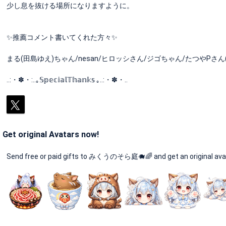
少し息を抜ける場所になりますように。
✨️推薦コメント書いてくれた方々✨️
まる(田島ゆえ)ちゃん/nesan/ヒロッシさん/ジゴちゃん/たつやPさ
..:・✽・:..｡𝕊𝕡𝕖𝕔𝕚𝕒𝕝𝕋𝕙𝕒𝕟𝕜𝕤 ｡..:・✽・..
Get original Avatars now!
Send free or paid gifts to みくうのそら庭🐗🌈 and get an original ava