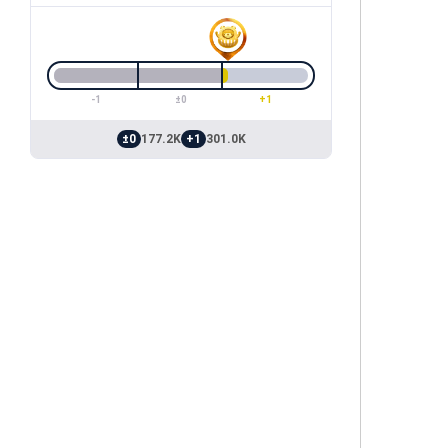
-1
±0
+1
±0
177.2K
+1
301.0K