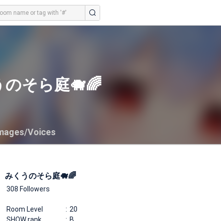
のそら庭🐗🌈
mages/Voices
みくうのそら庭🐗🌈
308 Followers
Room Level
20
SHOW rank
B