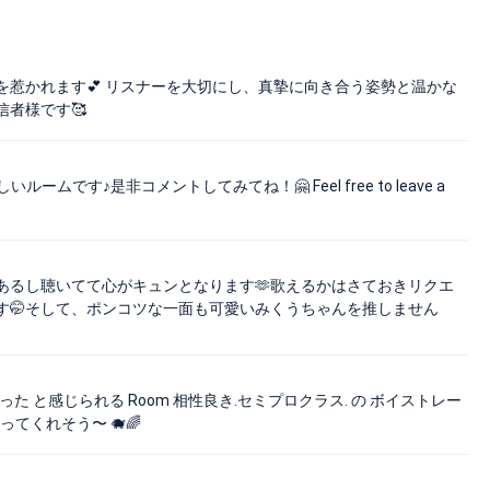
惹かれます💕 リスナーを大切にし、真摯に向き合う姿勢と温かな
者様です🥰
す♪是非コメントしてみてね！🤗 Feel free to leave a
あるし聴いてて心がキュンとなります🫶歌えるかはさておきリクエ
す🤭そして、ポンコツな一面も可愛いみくうちゃんを推しません
かった と感じられる Room 相性良き.セミプロクラス. の ボイストレー
歌ってくれそう〜 🐗🌈