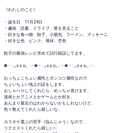
《わたしのこと》
・誕生日 11月24日
・趣味 読書、ドライブ、星を見ること
・好きな食べ物 餃子、小籠包、ラーメン、ズッキーニ
・好きな色 ピンク、薄緑、空色
餃子の最強レシピ求めて試行錯誤してます。
✽・:..｡o￠o｡..:・✽・:..｡o￠o｡..:・✽・:..｡o￠o｡..:・
おっちょこちょい属性とポンコツ属性なので、
ちょいちょい地上の話をします。
おしゃべりしてくれたら、めっちゃ喜びます。
漫画とかアニメとかゲームとか好き。
あんまり最近のはわからないかもしれないけど、
色々教えてくれたら嬉しいな。
カラオケ選ぶの苦手（悩んじゃう）なので、
リクエストくれたら嬉しい✨