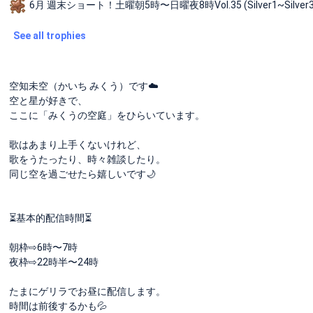
6月 週末ショート！土曜朝5時〜日曜夜8時Vol.35 (Silver1~Silver3 
See all trophies
空知未空（かいち みくう）です☁️
空と星が好きで、
ここに「みくうの空庭」をひらいています。
歌はあまり上手くないけれど、
歌をうたったり、時々雑談したり。
同じ空を過ごせたら嬉しいです🌙
⏳基本的配信時間⏳
朝枠⇨6時〜7時
夜枠⇨22時半〜24時
たまにゲリラでお昼に配信します。
時間は前後するかも💦