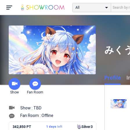
All
みくう
Profile
I
Show
Fan Room
Show : TBD
Fan Room : Offline
342,850 PT
1 days
left
Silver3