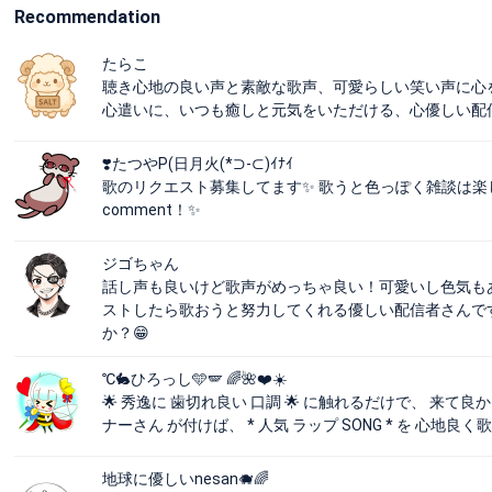
Recommendation
たらこ
聴き心地の良い声と素敵な歌声、可愛らしい笑い声に心を
心遣いに、いつも癒しと元気をいただける、心優しい配信
❣️たつやP(日月火(*⊃-⊂)ｲﾅｲ
歌のリクエスト募集してます✨ 歌うと色っぽく雑談は楽しいルームで
comment！✨
ジゴちゃん
話し声も良いけど歌声がめっちゃ良い！可愛いし色気も
ストしたら歌おうと努力してくれる優しい配信者さんで
か？😁
℃🐇ひろっし🩵🪽 🌈🌺❤️☀️
🌟 秀逸に 歯切れ良い 口調 🌟 に触れるだけで、 来て良
ナーさん が付けば、 * 人気 ラップ SONG * を 心地良く
地球に優しいnesan🐗🌈