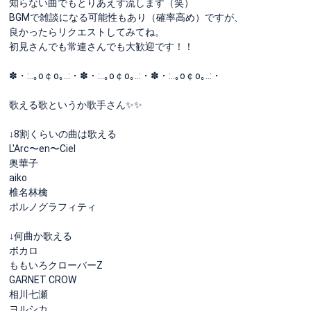
知らない曲でもとりあえず流します（笑）
BGMで雑談になる可能性もあり（確率高め）ですが、
良かったらリクエストしてみてね。
初見さんでも常連さんでも大歓迎です！！
✽・:..｡o￠o｡..:・✽・:..｡o￠o｡..:・✽・:..｡o￠o｡..:・
歌える歌というか歌手さん✨✨
↓8割くらいの曲は歌える
L'Arc〜en〜Ciel
奥華子
aiko
椎名林檎
ポルノグラフィティ
↓何曲か歌える
ボカロ
ももいろクローバーZ
GARNET CROW
相川七瀬
ヨルシカ