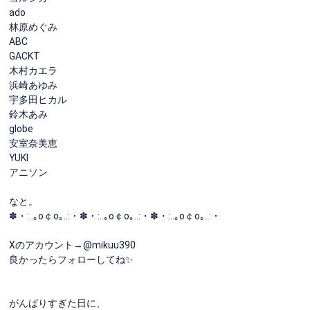
ado
林原めぐみ
ABC
GACKT
木村カエラ
浜崎あゆみ
宇多田ヒカル
鈴木あみ
globe
安室奈美恵
YUKI
アニソン
なと。
✽・:..｡o￠o｡..:・✽・:..｡o￠o｡..:・✽・:..｡o￠o｡..:・
Xのアカウント→@mikuu390
良かったらフォローしてね✨
がんばりすぎた日に、