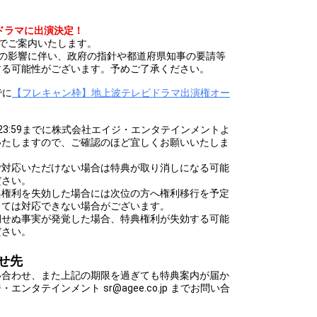
ビドラマに出演決定！
でご案内いたします。
大の影響に伴い、政府の指針や都道府県知事の要請等
する可能性がございます。予めご了承ください。
でに
【フレキャン枠】地上波テレビドラマ出演権オー
。
(金)23:59までに株式会社エイジ・エンタテインメントよ
いたしますので、ご確認のほど宜しくお願いいたしま
ご対応いただけない場合は特典が取り消しになる可能
ださい。
典権利を失効した場合には次位の方へ権利移行を予定
っては対応できない場合がございます。
期せぬ事実が発覚した場合、特典権利が失効する可能
ださい。
せ先
い合わせ、また上記の期限を過ぎても特典案内が届か
ンタテインメント sr@agee.co.jp までお問い合