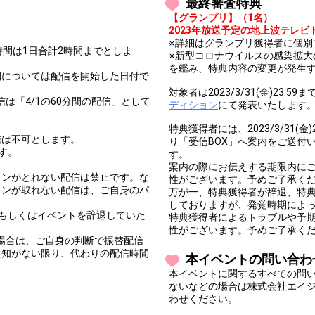
最終審査特典
【グランプリ】（1名）
2023年放送予定の地上波テレ
※詳細はグランプリ獲得者に個別
時間は1日合計2時間までとしま
※新型コロナウイルスの感染拡
を鑑み、特典内容の変更が発生
間については配信を開始した日付で
対象者は2023/3/31(金)23:59ま
その配信は「4/1の60分間の配信」として
ディション
にて発表いたします
特典獲得者には、2023/3/31
信は不可とします。
り「受信BOX」へ案内をご送付
す。
す。
案内の際にお伝えする期限内に
ョンがとれない配信は禁止です。な
性がございます。予めご了承く
ョンが取れない配信は、ご自身のパ
万が一、特典獲得者が辞退、特
しておりますが、発覚時期によ
もしくはイベントを辞退していた
特典獲得者によるトラブルや予
。
性がございます。予めご了承く
の場合は、ご自身の判断で振替配信
通知がない限り、代わりの配信時間
本イベントの問い合わ
本イベントに関するすべての問
ないなどの場合は株式会社エイジ・エ
わせください。