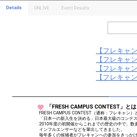
Details
ONLIVE
Event Results
Level
Points
1
0
Event Begins!
2
500000
オリジナルア
Gifting
【フレキャン
【フレキャ
Throw gifts to the stage and join the live performance.
【フレキャン
First, try throwing free Stars (once a day)! You can also charg
(available from 1 JPY)! When you continue to send gifts to the 
【フレキャン
popularity ranking and your ranking go up.
To cheer on performers, you can send them gifts.
To send performers paid items, you must use Show Gold.
「FRESH CAMPUS CONTEST」と
FRESH CAMPUS CONTEST（通称：フレキ
「日本一の新入生を決める」日本最大級のコンテ
2010年度の初開催からこれまでの歴史の中で、
インフルエンサーなどを輩出してきました。
毎年多くの候補者がフレキャンへの参加をきっか