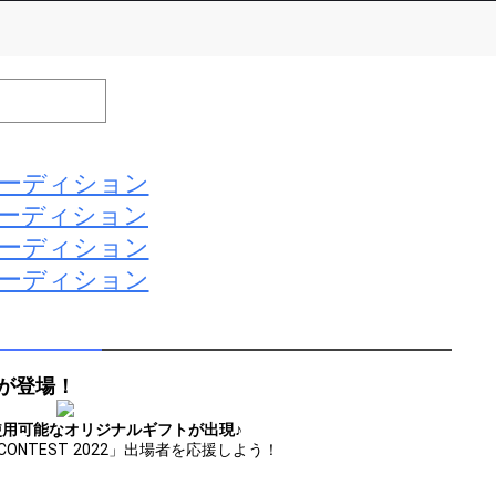
number of positions
Remarks
remaining
オーディション
ーディション
efrain from posting comments that may offend performers or
オーディション
オーディション
が登場！
可能なオリジナルギフトが出現♪
 CONTEST 2022」出場者を応援しよう！