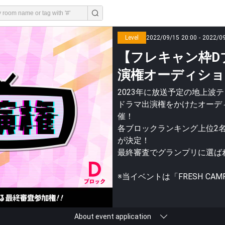
Level
2022/09/15 20:00 - 2022/0
【フレキャン枠D
演権オーディショ
2023年に放送予定の地上波
ドラマ出演権をかけたオーデ
催！
各ブロックランキング上位2名
が決定！
最終審査でグランプリに選ば
※当イベントは「FRESH CAM
About event application