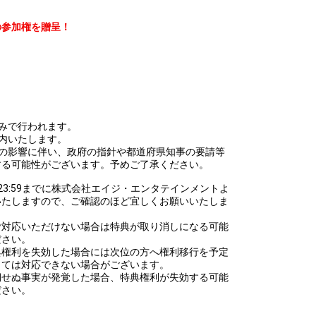
の参加権を贈呈！
！
みで行われます。
内いたします。
大の影響に伴い、政府の指針や都道府県知事の要請等
する可能性がございます。予めご了承ください。
(金)23:59までに株式会社エイジ・エンタテインメントよ
いたしますので、ご確認のほど宜しくお願いいたしま
ご対応いただけない場合は特典が取り消しになる可能
ださい。
典権利を失効した場合には次位の方へ権利移行を予定
っては対応できない場合がございます。
期せぬ事実が発覚した場合、特典権利が失効する可能
ださい。