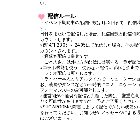
い。
配信ルール
・イベント期間中の配信回数は1日3回まで、配信
す。
日付をまたいで配信した場合、配信回数と配信時
カウントします。
※例)4/1 23:05 ～ 24:05にて配信した場合、
カウントされます。
・寝落ち配信は厳禁です。
・ご本人さま以外の方が配信に出演するコラボ配
※コラボ機能を使う、使わない配信いずれも禁止で
・ラジオ配信は可とします。
・ライバー本人とリアルタイムでコミュニケーシ
お、演奏やダンスなどの一時的にコミュニケーシ
フォーマンス中のみ可能とします。
※運営側が不適切な配信と判断した際は、厳重注意
だく可能性がありますので、予めご了承ください
※SHOWROOMの障害によって配信できない状況
を行ってください。お知らせやメッセージによる
はございません。