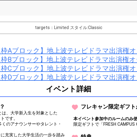
List of Goal
targets：Limited
スタイル:Classic
バター制作権獲得！
枠Aブロック】地上波テレビドラマ出演権
Comments
ン枠Bブロック】地上波テレビドラマ出演権オ
You can post comments. Please r
枠Cブロック】地上波テレビドラマ出演権
e Show Gold to purchase gifts
other users.
performer(s), the performer's
枠Dブロック】地上波テレビドラマ出演権
イベント詳細
は？
フレキャン限定ギフト
Close
ャン）とは、大学新入生を対象とした
ストです。
本イベント参加中のルームのみ使用
数多くのアナウンサーやタレント・
限定ギフトで「FRESH CAMPUS
けに充実した大学生活の一歩を踏み
特典