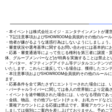
・本イベントは株式会社エイジ・エンタテインメントが運営
・下記注意事項およびSHOWROOM会員規約その他のルー
・他者が嫌がるような迷惑行為はしないようにしましょう。
・審査状況や選考基準に関するお問い合わせには基本的にお
・応募・審査通過等によって生じる権利を第三者に譲渡・
体、グループメンバーなど)が特典を実施することは禁止とい
・アバター、ギフティングアイテム等デジタルコンテンツの制
いたします。これらに違反している場合は、獲得したコンテ
・本注意事項およびSHOWROOM会員規約その他のルー
ます。

・応募条件を全て満たさずにエントリーされた場合には、い
・バーチャルライバーに関しては各人の世界観により定義さ
・イベントを途中離脱された場合には、いかなる理由であっ
・金銭、物品、その他プレゼント(チェキ、お礼カードなど
・重複アカウントによる応援は禁止です。重複アカウント
しましては個別にご案内を差し上げておりません。予めご了