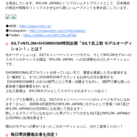
を発信しています。NYLON JAPANというプロジェクトブランドとして、日本独自
の視点や情報をリミックスさせながら新しいムーブメントを巻き起こしています。
◆WEB：
http://www.nylon.jp/
◆Instagram：
http://instagram.com/nylonjapan/
◆Twitter：
https://twitter.com/NYLONJAPAN
GILT×NYLON×SHOWROOM特別企画「GILT史上初 モデルオーディ
ション！」とは？
当オーディションは、GILTキャンペーンイメージモデル、そしてNYLONモデルへの
スカウトのチャンス＆雑誌「NYLON JAPAN」への出演権をかけたオーディション
です。
SHOWROOM公式アカウントを持っていない方で、審査を通過した方が参加する
【一般枠】と、すでにSHOWROOMアカウントをお持ちの方が参加する
【SHOWROOM枠】の2つの部門ごとに予選～決勝までを行い、2部門で勝ち残った
参加者で最終審査を行います。
上位入賞者は、NYLONモデルとしてスカウトされるチャンスあり！
グランプリを獲得した方は、GILTのキャンペーンページジのイメージモデルになれ
ます！さらに、2020年4月発売号のNYLON JAPANにモデルとして登場！GILT及び
NYLON JAPANの公式SNSにも出演して頂きます！
惜しくもグランプリになれなかった準グランプリの方もGILT及びNYLON JAPANの
公式SNSに出演出来ます！
憧れのモデルへの夢がつまったこのオーディションに、ぜひご参加ください！
毎日準決勝進出者を決定！