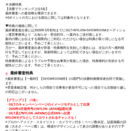
☆決勝特典
【決勝でランキング上位5名】
最終審査への参加権を獲得できます。
※0ポイントの方における順位に関しては対象外となります。
▼特典の連絡に関して
最終審査進出者には2020年3月初旬までにGILT×NYLON×SHOWROOMオーディショ
ン運営事務局より「お知らせ・受信BOX」へ案内をご送付致します。
案内の際にお伝えする期限内にご対応いただけない場合は特典が取り消しになる可
能性がございます。予めご了承ください。
万が一、最終審査進出者が辞退・特典権利を失効した場合には、次位の方へ権利移
行を予定しておりますが、発覚時期によっては対応できない場合がございますの
で、予めご了承ください。
特典獲得者によるトラブルや予期せぬ事実が発覚した場合、特典権利が失効する可
能性がございます。予めご了承ください。
最終審査特典
※最終審査は【一般枠】【SHOWROOM枠】の2部門の決勝特典獲得者合同で実施し
ます。
※受賞者確定後、何かしらの理由で当事者が参加不可になった場合でも次順繰り越し
の対応はございません。
【グランプリ】（1名）
・GILTのキャンペーンページのイメージモデルとして出演
・2020年4月発売号のNYLON JAPAN誌面出演
・GILT及びNYLON JAPANの公式SNSへ出演
NYLONモデルとしてスカウトされるチャンスも！
※プロのヘアメイク・スタイリスト・カメラマン付き！ページ数未定。誌面掲載の詳
細（大きさ・ページ数）は、構成やデザインによって多少の調整がありますので予
めご了承ください。