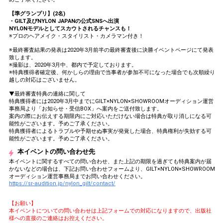
【準グランプリ】(2名)
・GILT及びNYLON JAPANの公式SNSへ出演
NYLONモデルとしてスカウトされるチャンスも！
※プロのヘアメイク・スタイリスト・カメラマン付き！
※最終審査結果の発表は2020年3月前半の最終審査後に決勝イベントページにて発表
致します。
※撮影は、2020年3月中、都内で予定しております。
※特典獲得者確定後、何かしらの理由で当事者が参加不可になった場合でも次順繰り
越しの対応はございません。
▼最終審査特典の連絡に関して
特典獲得者には2020年3月中までにGILT×NYLON×SHOWROOMオーディション運営
事務局より「お知らせ・受信BOX」へ案内をご送付致します。
案内の際にお伝えする期限内にご対応いただけない場合は特典が取り消しになる可
能性がございます。予めご了承ください。
特典獲得者によるトラブルや予期せぬ事実が発覚した場合、特典権利が失効する可
能性がございます。予めご了承ください。
本イベントの問い合わせ先
本イベントに関するすべての問い合わせ、また上記の期限を過ぎても特典案内が届
かないなどの場合は、下記お問い合わせフォームより、GILT×NYLON×SHOWROOM
オーディション運営事務局までお問い合わせください。
https://sr-audition.jp/nylon_gilt/contact/
【お願い】
本イベントについての問い合わせは上記フォームでの対応になりますので、出版社
様への直接のご連絡はお控えください。