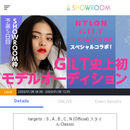
Level
2020/01/28 04:00 - 2020/01/28 12:59
number of
Details
ONLIVE
Event Results
Rema
Level
Points
List of Goal
positions
rks
remaining
1
0
Event Begins!
targets：S , A , B , C , N (Official)
スタイ
ル:Classic
準決勝進出の最低条件をクリ