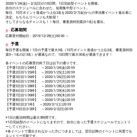
2020/1/24(金)～2/2(日)の10日間、1日完結型イベントを開催。
自分のスケジュールに合わせた、短期集中型イベント。
毎日、10万ポイント達成かつ上位2名を2020/2/7(金)からの準決勝イベント進出者に
決定。もちろんリベンジも大歓迎！
そしてさらなるチャンスも！！毎日、審査員特別賞(0-1名)を選出。
応募期間
応募受付開始日：2019/12/28(土)00:00 ～
予選
毎日予選を開催！1日の予選で最大3名（10万ポイント達成かつ上位2名、審査員特別
賞0～1名の計3名）が通過なので、10日間で最大30名が通過できます！
各イベントの応募受付終了日は以下の通りです。
【予選1日目1/24枠】 ～2020/1/24(金)20:59
【予選2日目1/25枠】 ～2020/1/25(土)20:59
【予選3日目1/26枠】 ～2020/1/26(日)20:59
【予選4日目1/27枠】 ～2020/1/27(月)20:59
【予選5日目1/28枠】 ～2020/1/28(火)20:59
【予選6日目1/29枠】 ～2020/1/29(水)20:59
【予選7日目1/30枠】 ～2020/1/30(木)20:59
【予選8日目1/31枠】 ～2020/1/31(金)20:59
【予選9日目2/1枠】 ～2020/2/1(土)20:59
【予選10日目2/2枠】 ～2020/2/2(日)20:59
※1日の配信時間は最大3時間です。
※1日完結型のイベントになりますので、自分に合った予選スケジュールでエントリ
ーしてください。
※各イベントで選出されなかった方につきましては、翌日以降のイベントに何度でも
エントリー可能です。