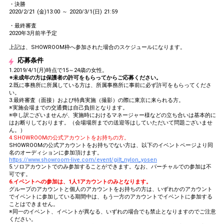
・決勝
2020/2/21 (金)13:00 ～ 2020/3/1(日) 21:59
・最終審査
2020年3月前半予定
上記は、SHOWROOM枠へ参加された場合のスケジュールになります。
応募条件
1.2019/4/1(月)時点で15～24歳の女性。
※未成年の方は保護者の許可をもらってからご応募ください。
2.既に事務所に所属している方は、所属事務所に事前に必ず許可をもらってくださ
い。
3.最終審査（面接）および特典実施（撮影）の際に東京に来られる方。
※実施会場までの交通費は自己負担となります。
※申し訳ございませんが、実施時におけるマネージャー様などの立ち合いは基本的に
はお断りしております。（会場場所までの送迎等はしていただいて問題ございませ
ん。）
4.SHOWROOMの公式アカウントをお持ちの方。
SHOWROOMの公式アカウントをお持ちでない方は、以下のイベントページより同
名のオーディションに参加頂けます。
https://www.showroom-live.com/event/gilt_nylon_yosen
5.ソロアカウントでのみ参加することができます。なお、バーチャルでの参加は不
可です。
6.イベントへの参加は、1人1アカウントのみとなります。
グループのアカウントと個人のアカウントをお持ちの方は、いずれかのアカウント
でイベントに参加している期間中は、もう一方のアカウントでイベントに参加する
ことはできません。
※同一のイベント、イベントが異なる、いずれの場合でも禁止となりますのでご注意
ください。