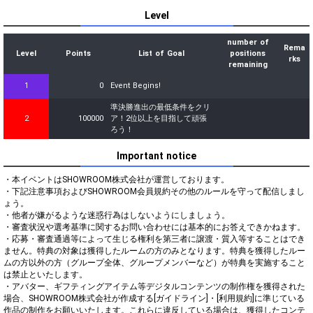
Level
number of
Rema
Level
Points
List of Goal
positions
rks
remaining
1
0
Event Begins!
準決勝進出の最低条件をクリ
2
100000
ア！2位以上を目指して頑張
ろう！
Important notice
・本イベントはSHOWROOM株式会社が運営しております。

・下記注意事項およびSHOWROOM会員規約その他のルールを守って配信しまし
ょう。

・他者が嫌がるような迷惑行為はしないようにしましょう。

・審査状況や選考基準に関するお問い合わせには基本的にお答えできかねます。

・応募・審査通過等によって生じる権利を第三者に譲渡・質入等することはでき
ません。特典の対象は獲得したルームの方のみとなります。特典を獲得したルー
ムの方以外の方（グループ全体、グループメンバーなど）が特典を実施すること
は禁止といたします。

・アバター、ギフティングアイテム等デジタルコンテンツの制作権を獲得された
場合、SHOWROOM株式会社が作成する[ガイドライン]・[利用規約]に準じている
作品の制作をお願いいたします。これらに違反している場合は、獲得したコンテ