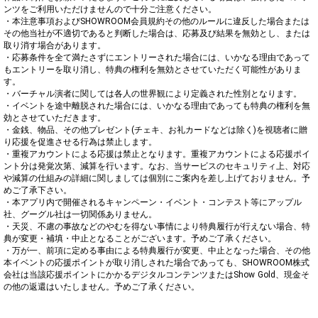
ンツをご利用いただけませんので十分ご注意ください。

・本注意事項およびSHOWROOM会員規約その他のルールに違反した場合または
その他当社が不適切であると判断した場合は、応募及び結果を無効とし、または
取り消す場合があります。

・応募条件を全て満たさずにエントリーされた場合には、いかなる理由であって
もエントリーを取り消し、特典の権利を無効とさせていただく可能性がありま
す。

・バーチャル演者に関しては各人の世界観により定義された性別となります。

・イベントを途中離脱された場合には、いかなる理由であっても特典の権利を無
効とさせていただきます。

・金銭、物品、その他プレゼント(チェキ、お礼カードなどは除く)を視聴者に贈
り応援を促進させる行為は禁止します。

・重複アカウントによる応援は禁止となります。重複アカウントによる応援ポイ
ント分は発覚次第、減算を行います。なお、当サービスのセキュリティ上、対応
や減算の仕組みの詳細に関しましては個別にご案内を差し上げておりません。予
めご了承下さい。

・本アプリ内で開催されるキャンペーン・イベント・コンテスト等にアップル
社、グーグル社は一切関係ありません。

・天災、不慮の事故などのやむを得ない事情により特典履行が行えない場合、特
典が変更・補填・中止となることがございます。予めご了承ください。

・万が一、前項に定める事由による特典履行が変更、中止となった場合、その他
本イベントの応援ポイントが取り消しされた場合であっても、SHOWROOM株式
会社は当該応援ポイントにかかるデジタルコンテンツまたはShow Gold、現金そ
の他の返還はいたしません。予めご了承ください。