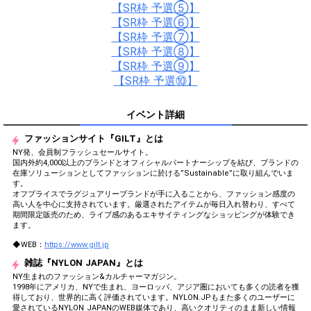
【SR枠 予選⑤】
【SR枠 予選⑥】
【SR枠 予選⑦】
【SR枠 予選⑧】
【SR枠 予選⑨】
【SR枠 予選⑩】
イベント詳細
ファッションサイト『GILT』とは
NY発、会員制フラッシュセールサイト。
国内外約4,000以上のブランドとオフィシャルパートナーシップを結び、ブランドの
在庫ソリューションとしてファッションに於ける”Sustainable”に取り組んでいま
す。
オフプライスでラグジュアリーブランドが手に入ることから、ファッション感度の
高い人を中心に支持されています。厳選されたアイテムが毎日入れ替わり、すべて
期間限定販売のため、ライブ感のあるエキサイティングなショッピングが体験でき
ます。
◆WEB：
https://www.gilt.jp
雑誌『NYLON JAPAN』とは
NY生まれのファッション&カルチャーマガジン。
1998年にアメリカ、NYで生まれ、ヨーロッパ、アジア圏においても多くの読者を獲
得しており、世界的に高く評価されています。NYLON.JPもまた多くのユーザーに
愛されているNYLON JAPANのWEB媒体であり、高いクオリティのまま新しい情報