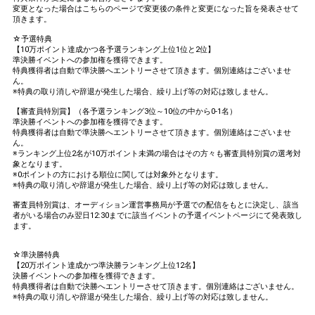
変更となった場合はこちらのページで変更後の条件と変更になった旨を発表させて
頂きます。
☆予選特典
【10万ポイント達成かつ各予選ランキング上位1位と2位】
準決勝イベントへの参加権を獲得できます。
特典獲得者は自動で準決勝へエントリーさせて頂きます。個別連絡はございませ
ん。
※特典の取り消しや辞退が発生した場合、繰り上げ等の対応は致しません。
【審査員特別賞】（各予選ランキング3位～10位の中から0-1名）
準決勝イベントへの参加権を獲得できます。
特典獲得者は自動で準決勝へエントリーさせて頂きます。個別連絡はございませ
ん。
※ランキング上位2名が10万ポイント未満の場合はその方々も審査員特別賞の選考対
象となります。
※0ポイントの方における順位に関しては対象外となります。
※特典の取り消しや辞退が発生した場合、繰り上げ等の対応は致しません。
審査員特別賞は、オーディション運営事務局が予選での配信をもとに決定し、該当
者がいる場合のみ翌日12:30までに該当イベントの予選イベントページにて発表致し
ます。
☆準決勝特典
【20万ポイント達成かつ準決勝ランキング上位12名】
決勝イベントへの参加権を獲得できます。
特典獲得者は自動で決勝へエントリーさせて頂きます。個別連絡はございません。
※特典の取り消しや辞退が発生した場合、繰り上げ等の対応は致しません。