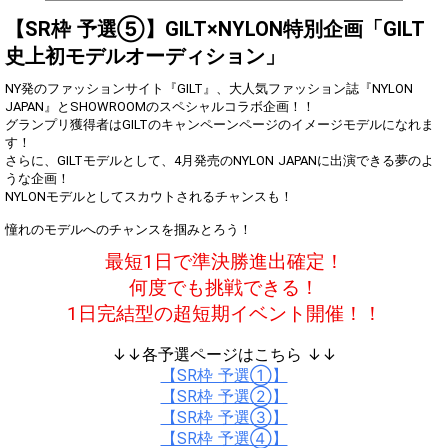
2
100000
ア！2位以上を目指して頑張
ろう！
【SR枠 予選⑤】GILT×NYLON特別企画「GILT
史上初モデルオーディション」
Gifting
Comments
NY発のファッションサイト『GILT』、大人気ファッション誌『NYLON
Throw gifts to the stage and join
You can post comments. Please
JAPAN』とSHOWROOMのスペシャルコラボ企画！！
the live performance.
refrain from posting comments
グランプリ獲得者はGILTのキャンペーンページのイメージモデルになれま
First, try throwing free Stars
that may offend performers or
す！
(once a day)! You can also charge
other users.
さらに、GILTモデルとして、4月発売のNYLON JAPANに出演できる夢のよ
Show Gold to purchase gifts
うな企画！
(available from 1 JPY)! When you
NYLONモデルとしてスカウトされるチャンスも！
continue to send gifts to the
performer(s), the performer's
憧れのモデルへのチャンスを掴みとろう！
popularity ranking and your
ranking go up.
最短1日で準決勝進出確定！
To cheer on performers, you can
send them gifts.
何度でも挑戦できる！
To send performers paid items,
you must use Show Gold.
1日完結型の超短期イベント開催！！
↓↓各予選ページはこちら ↓↓
【SR枠 予選①】
Close
【SR枠 予選②】
【SR枠 予選③】
【SR枠 予選④】