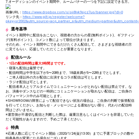
7.オーディションのイベント期間中、ルームバナーの一つを下記に設定できる方。
画像URL：
https://www.dropbox.com/s/oii8lvk9sjcz7uo/banner.jpg?dl=0
リンク先：
https://www.gilt.jp/register/welcome?
pkey=sr2002&utm_source=acq_partner_sr&utm_medium=partner&utm_content
選考基準
イベント期間中に配信をおこない、視聴者の方からの星(無料ポイント)、ギフティン
グ(有料ポイント)、コメント数によって順位が決まります。
そのため、イベント期間中にできるだけたくさん配信して、さまざまな視聴者の方
に見てもらい、応援していただくことが重要となります。
配信ルール
・1日の配信時間は最大3時間までです。
・寝落ち配信は厳禁です。
・配信時間は中学生以下が5〜20時まで、18歳未満が5〜22時までとします。
・ご本人様以外の方が配信に出演するコラボ配信は可とします。
・ラジオ配信は可とします。
・配信者本人とリアルタイムでコミュニケーションがとれない配信は禁止です。な
お、演奏やダンスなどの一時的にコミュニケーションが取れない配信は、ご自身の
パフォーマンス中のみ可能とします。
※SHOWROOMの障害によって配信できない状況の場合は、ご自身の判断で振替配信
を行ってください。お知らせ・メッセージによる通知がない限り、代わりの配信時
間はございません。
※運営側が不適切な配信と判断した際は、厳重注意もしくはイベントを辞退していた
だく可能性がありますので、予めご了承ください。
特典
※応募人数に応じてイベント開始（2020/1/24(金)13:00）までに予選ブロックの数や
特典条件が変更になる場合がございます。