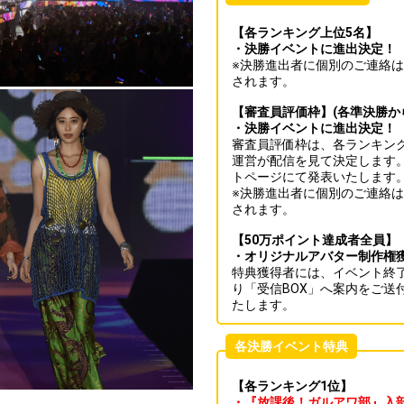
【各ランキング上位5名】
・決勝イベントに進出決定！
※決勝進出者に個別のご連絡
されます。
【審査員評価枠】(各準決勝から
・決勝イベントに進出決定！
審査員評価枠は、各ランキング
運営が配信を見て決定します。対象
トページにて発表いたします
※決勝進出者に個別のご連絡
されます。
【50万ポイント達成者全員】
・オリジナルアバター制作権
特典獲得者には、イベント終了
り「受信BOX」へ案内をご送
たします。
各決勝イベント特典
【各ランキング1位】
・『放課後！ガルアワ部』入