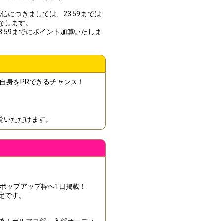
配信につきましては、23:59までは
みなします。
(水)23:59までにポイント加算いたしま
自身をPRできるチャンス！
覧いただけます。
されるポップアップ枠へ1日掲載！
予定です。
】
課後！ガルアワ部』入部オーディ