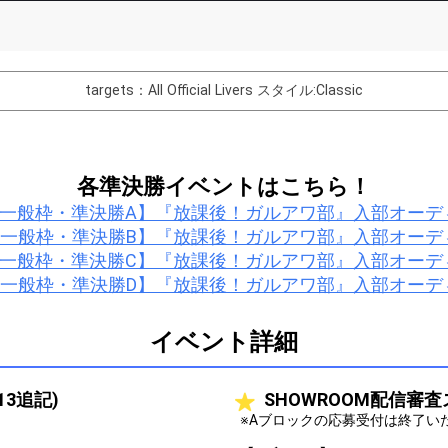
List of Goal
targets：All Official Livers
スタイル:Classic
バター制作権獲得！
Comments
各準決勝イベントはこちら！
You can post comments. Please r
：一般枠・準決勝A】『放課後！ガルアワ部』入部オーデ
e Show Gold to purchase gifts
other users.
：一般枠・準決勝B】『放課後！ガルアワ部』入部オーデ
performer(s), the performer's
：一般枠・準決勝C】『放課後！ガルアワ部』入部オーデ
：一般枠・準決勝D】『放課後！ガルアワ部』入部オーデ
イベント詳細
Close
13追記)
SHOWROOM配信審
※Aブロックの応募受付は終了い