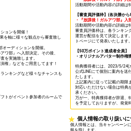
活動期間や活動内容の詳細は
【審査員評価枠】(各決勝から0
・『放課後！ガルアワ部』入
活動期間や活動内容の詳細は
審査員評価枠は、各ランキン
ィションを開催！
運営が配信を見て決定します。対象
結果を軸に様々な観点から審査致し
トページにて発表いたします
入部オーディションを開催。
【50万ポイント達成者全員】
ルアワ部』へ入部決定。その後、
・オリジナルアバター制作権
審査を実施致します。
ェイ出演権」などをご用意してます！
特典獲得者には、2023/5/2
公式LINEにて個別に案内を
トランキングなど様々なチャンスも
たします。
上記案内に従って記載の期限
対応いただけない場合は特典
承ください。
ギフトがイベント参加者のルームで
万が一、特典獲得者が辞退、
を予定しておりますが、発覚
個人情報の取り扱いに
個人情報とは、当キャンペーン
報を指します。