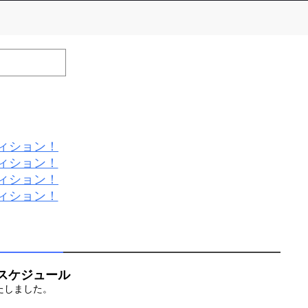
number of positions
Remarks
remaining
全員
efrain from posting comments that may offend performers or
ィション！
ィション！
ィション！
ィション！
査スケジュール
たしました。