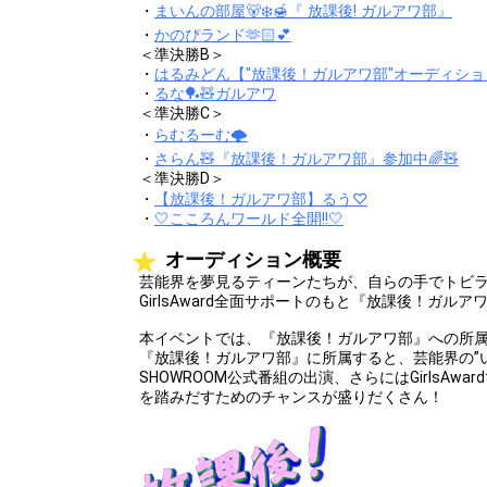
・
まいんの部屋🐻‍❄️🍯『 放課後! ガルアワ部』
・
かのぴランド🫶🏻💕
＜準決勝B＞
・
はるみどん【"放課後！ガルアワ部"オーディシ
・
るな🏓🧸ガルアワ
＜準決勝C＞
・
らむるーむ🌩
・
さらん🧸『放課後！ガルアワ部』参加中🌈🧸
＜準決勝D＞
・
【放課後！ガルアワ部】るう♡
・
🤍こころんワールド全開!!🤍
オーディション概要
芸能界を夢⾒るティーンたちが、⾃らの⼿でトビ
GirlsAward全⾯サポートのもと『放課後！ガル
本イベントでは、『放課後！ガルアワ部』への所
『放課後！ガルアワ部』に所属すると、芸能界の”
SHOWROOM公式番組の出演、さらにはGirlsAw
を踏みだすためのチャンスが盛りだくさん！