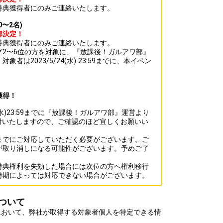
特典獲得者にのみご連絡いたします。
〜2名)
部決定！
特典獲得者にのみご連絡いたします。
グ2〜6位の方を対象に、『放課後！ガルアワ部』
者は2023/5/24(水) 23:59までに、本イベン
。
獲得！
4(水)23:59までに『放課後！ガルアワ部』運営より
送付いたしますので、ご確認のほど宜しくお願いい
までにご対応していただく必要がございます。ご
が取り消しになる可能性がございます。予めご了
特典権利を失効した場合には次位の方へ権利移行
時期によっては対応できない場合がございます。
ついて
において、弊社が取得する対象者個人を特定できる情