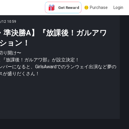
Purchase
Login
Get Reward
5/12 10:59
・準決勝A】『放課後！ガルアワ
ション！
切り開け〜
トのもと『放課後！ガルアワ部』が設立決定！
ーになると、GirlsAwardでのランウェイ出演など夢の
スが盛りだくさん！