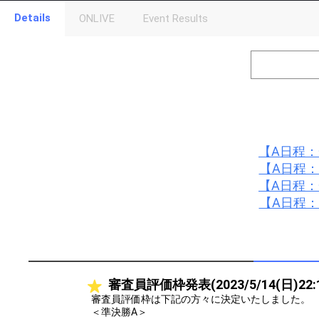
Details
ONLIVE
Event Results
Level
Points
1
0
Event Begins!
2
500000
オリジナルア
Gifting
Throw gifts to the stage and join the live performance.
【A日程
First, try throwing free Stars (once a day)! You can also charg
【A日程
(available from 1 JPY)! When you continue to send gifts to the 
popularity ranking and your ranking go up.
【A日程
To cheer on performers, you can send them gifts.
【A日程
To send performers paid items, you must use Show Gold.
審査員評価枠発表(2023/5/14(日)22:
審査員評価枠は下記の方々に決定いたしました。
＜準決勝A＞