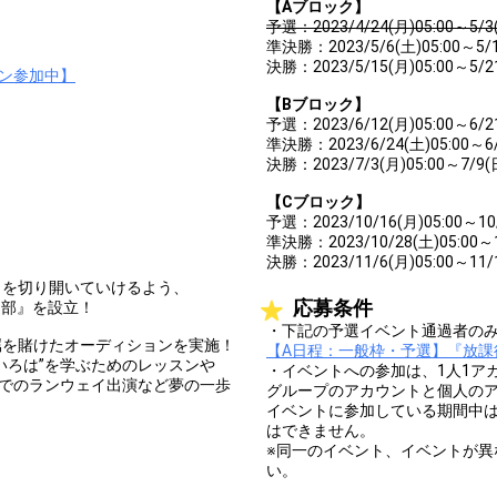
【Aブロック】
予選：2023/4/24(月)05:00～5/3(
準決勝：2023/5/6(土)05:00～5/1
決勝：2023/5/15(月)05:00～5/21
ョン参加中】
【Bブロック】
予選：2023/6/12(月)05:00～6/21
準決勝：2023/6/24(土)05:00～6/
決勝：2023/7/3(月)05:00～7/9(日
【Cブロック】
予選：2023/10/16(月)05:00～10/
準決勝：2023/10/28(土)05:00～1
決勝：2023/11/6(月)05:00～11/1
ラを切り開いていけるよう、
応募条件
アワ部』を設⽴！
・下記の予選イベント通過者の
属を賭けたオーディションを実施！
【A日程：一般枠・予選】『放課
いろは”を学ぶためのレッスンや
・イベントへの参加は、1人1ア
ardでのランウェイ出演など夢の⼀歩
グループのアカウントと個人の
イベントに参加している期間中
はできません。
※同一のイベント、イベントが
い。