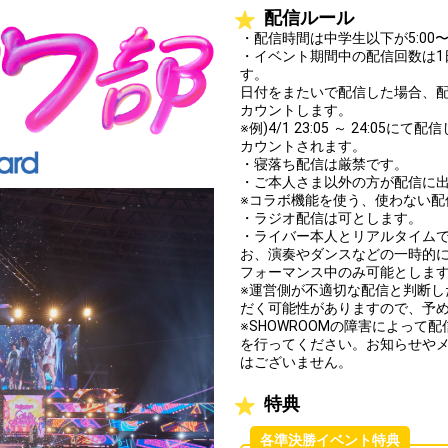
配信ルール
・配信時間は中学生以下が5:00〜20
・イベント期間中の配信回数は1
す。
日付をまたいで配信した場合、
カウントします。
※例)4/1 23:05 ～ 24:0
カウントされます。
・寝落ち配信は厳禁です。
・ご本人さま以外の方が配信に
※コラボ機能を使う、使わない配
・ラジオ配信は可とします。
・ライバー本人とリアルタイム
お、演奏やダンスなどの一時的
フォーマンス中のみ可能としま
※運営側が不適切な配信と判断
だく可能性がありますので、予
※SHOWROOMの障害によっ
を行ってください。お知らせや
はございません。
特典
各準決勝イベント特典