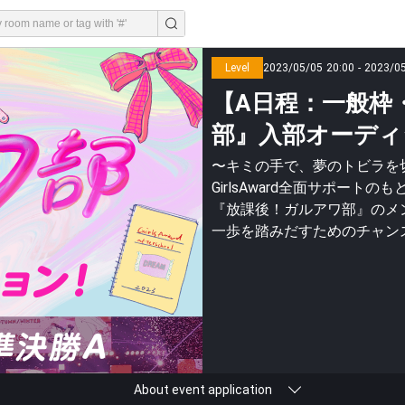
Level
2023/05/05 20:00 - 2023/0
【A日程：一般枠
部』入部オーディ
〜キミの手で、夢のトビラを
GirlsAward全⾯サポー
『放課後！ガルアワ部』のメンバ
⼀歩を踏みだすためのチャン
About event application