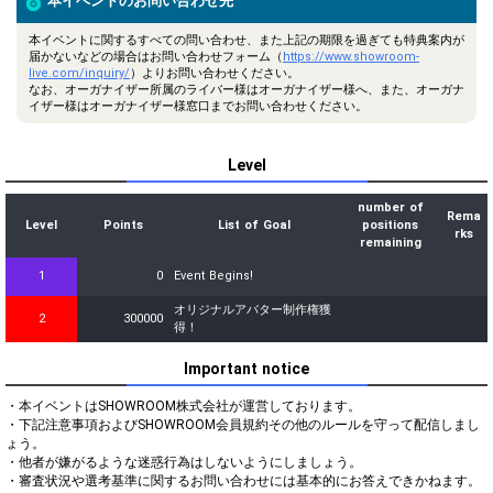
本イベントのお問い合わせ先
本イベントに関するすべての問い合わせ、また上記の期限を過ぎても特典案内が
届かないなどの場合はお問い合わせフォーム（
https://www.showroom-
live.com/inquiry/
）よりお問い合わせください。
なお、オーガナイザー所属のライバー様はオーガナイザー様へ、また、オーガナ
イザー様はオーガナイザー様窓口までお問い合わせください。
Level
number of
Rema
Level
Points
List of Goal
positions
rks
remaining
1
0
Event Begins!
オリジナルアバター制作権獲
2
300000
得！
Important notice
・本イベントはSHOWROOM株式会社が運営しております。

・下記注意事項およびSHOWROOM会員規約その他のルールを守って配信しまし
ょう。

・他者が嫌がるような迷惑行為はしないようにしましょう。

・審査状況や選考基準に関するお問い合わせには基本的にお答えできかねます。
