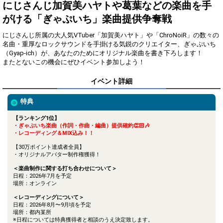
得！
にじさんじ加賀美ハヤトや葛葉などの楽曲を手
がける「ぎゃぷいち」楽曲提供争奪戦
Gifting
Comments
にじさんじ所属の大人気VTuber「加賀美ハヤト」や「ChroNoiR」の数々の
Throw gifts to the stage and join
You can post comments. Please
名曲・重厚なロックサウンドを手掛ける気鋭のクリエイター、ぎゃぷいち
the live performance.
refrain from posting comments
（Gyap-ich）が、あなたのためにオリジナル楽曲を書き下ろします！
First, try throwing free Stars
that may offend performers or
またとないこの機会にぜひイベント参加しよう！
(once a day)! You can also charge
other users.
Show Gold to purchase gifts
イベント詳細
(available from 1 JPY)! When you
continue to send gifts to the
performer(s), the performer's
特典
popularity ranking and your
ranking go up.
【ランキング1位】
To cheer on performers, you can
・ぎゃぷいち楽曲（作詞・作曲・編曲）提供確約👏🏻🎶
send them gifts.
・レコーディング＆MIX込み！！
To send performers paid items,
you must use Show Gold.
【30万ポイント達成者全員】
・オリジナルアバター制作権獲得！
＜楽曲制作に関する打ち合わせについて＞
日程：2026年7月を予定
場所：オンライン
Close
＜レコーディングについて＞
日程：2026年8月〜9月頃を予定
場所：都内某所
※日程については特典獲得者と相談のうえ決定致します。