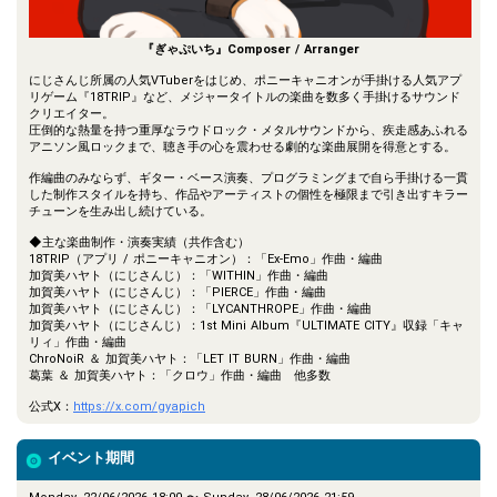
『ぎゃぷいち』Composer / Arranger
にじさんじ所属の人気VTuberをはじめ、ポニーキャニオンが手掛ける人気アプ
リゲーム『18TRIP』など、メジャータイトルの楽曲を数多く手掛けるサウンド
クリエイター。
圧倒的な熱量を持つ重厚なラウドロック・メタルサウンドから、疾走感あふれる
アニソン風ロックまで、聴き手の心を震わせる劇的な楽曲展開を得意とする。
作編曲のみならず、ギター・ベース演奏、プログラミングまで自ら手掛ける一貫
した制作スタイルを持ち、作品やアーティストの個性を極限まで引き出すキラー
チューンを生み出し続けている。
◆主な楽曲制作・演奏実績（共作含む）
18TRIP（アプリ / ポニーキャニオン）：「Ex-Emo」作曲・編曲
加賀美ハヤト（にじさんじ）：「WITHIN」作曲・編曲
加賀美ハヤト（にじさんじ）：「PIERCE」作曲・編曲
加賀美ハヤト（にじさんじ）：「LYCANTHROPE」作曲・編曲
加賀美ハヤト（にじさんじ）：1st Mini Album『ULTIMATE CITY』収録「キャ
リィ」作曲・編曲
ChroNoiR ＆ 加賀美ハヤト：「LET IT BURN」作曲・編曲
葛葉 ＆ 加賀美ハヤト：「クロウ」作曲・編曲 他多数
公式X：
https://x.com/gyapich
イベント期間