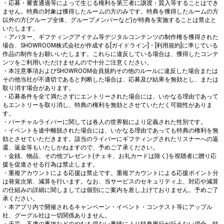
・応募・審査通過等によって生じる権利を第三者に譲渡・質入等することはでき
ません。特典の対象は獲得したルームの方のみです。特典を獲得したルームの方
以外の方(グループ全体、グループメンバーなど)が特典を実施することは禁止と
いたします。

・アバター、ギフティングアイテム等デジタルコンテンツの制作権を獲得された
場合、SHOWROOM株式会社が作成する[ガイドライン]・[利用規約]に準じている
作品の制作をお願いいたします。これらに違反している場合は、獲得したコンテ
ンツをご利用いただけませんので十分ご注意ください。

・本注意事項およびSHOWROOM会員規約その他のルールに違反した場合または
その他当社が不適切であると判断した場合は、応募及び結果を無効とし、または
取り消す場合があります。

・応募条件を全て満たさずにエントリーされた場合には、いかなる理由であって
もエントリーを取り消し、特典の権利を無効とさせていただく可能性がありま
す。

・バーチャルライバーに関しては各人の世界観により定義された性別です。

・イベントを途中離脱された場合には、いかなる理由であっても特典の権利を無
効とさせていただきます。該当のライバーにギフティングされたリスナーへの返
還、返金等もいたしかねますので、予めご了承ください。

・金銭、物品、その他プレゼント(チェキ、お礼カードは除く)を視聴者に贈り応
援を促進させる行為は禁止します。

・重複アカウントによる応援は禁止です。重複アカウントによる応援ポイント分
は発覚次第、減算を行います。なお、当サービスのセキュリティ上、対応や減算
の仕組みの詳細に関しましては個別にご案内を差し上げておりません。予めご了
承ください。

・本アプリ内で開催されるキャンペーン・イベント・コンテスト等にアップル
社、グーグル社は一切関係ありません。
