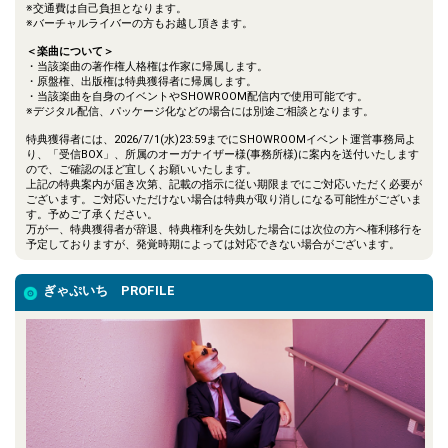
※交通費は自己負担となります。
※バーチャルライバーの方もお越し頂きます。
＜楽曲について＞
・当該楽曲の著作権人格権は作家に帰属します。
・原盤権、出版権は特典獲得者に帰属します。
・当該楽曲を自身のイベントやSHOWROOM配信内で使用可能です。
※デジタル配信、パッケージ化などの場合には別途ご相談となります。
特典獲得者には、2026/7/1(水)23:59までにSHOWROOMイベント運営事務局よ
り、「受信BOX」、所属のオーガナイザー様(事務所様)に案内を送付いたします
ので、ご確認のほど宜しくお願いいたします。
上記の特典案内が届き次第、記載の指示に従い期限までにご対応いただく必要が
ございます。ご対応いただけない場合は特典が取り消しになる可能性がございま
す。予めご了承ください。
万が一、特典獲得者が辞退、特典権利を失効した場合には次位の方へ権利移行を
予定しておりますが、発覚時期によっては対応できない場合がございます。
ぎゃぷいち PROFILE