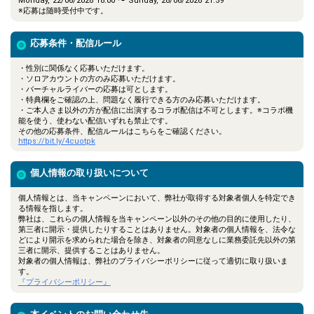
Monday, 22/06/2026 18:00 〜 Sunday, 28/06/2026 21:59
※応募は随時受付中です。
応募条件・配信ルール
・性別に関係なく応募いただけます。
・ソロアカウントの方のみ応募いただけます。
・バーチャルライバーの応募は可とします。
・特典欄をご確認の上、問題なく履行できる方のみ応募いただけます。
・ご本人さま以外の方が配信に出演するコラボ配信は不可とします。※コラボ機
能を使う、使わない配信いずれも禁止です。
その他の応募条件、配信ルールはこちらをご確認ください。
https://bit.ly/4cuotpk
個人情報の取り扱いについて
個人情報とは、当キャンペーンにおいて、弊社が取得する対象者個人を特定でき
る情報を指します。
弊社は、これらの個人情報を当キャンペーン以外のその他の目的に使用したり、
第三者に開示・提供したりすることはありません。対象者の個人情報を、法令な
どにより開示を求められた場合を除き、対象者の同意なしに業務委託先以外の第
三者に開示、提供することはありません。
対象者の個人情報は、弊社のプライバシーポリシーに従って適切に取り扱いま
す。
『プライバシーポリシー』