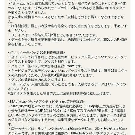
・1ルームから5人組で配信していたとしても、制作できるのはキャラクター1体
のみになります。決められたサイズの中に2体をつめるなど複数のキャラクター
を描くことはできません。
はぎ先生の絵柄やバランスとなるため「資料をそのまま描く」などはできませ
ん。
・制作開始後、難しい表現や進行等全てはぎ先生にお任せとなります。予めご了
承ください。
・リテイクはラフ段階で原則2回までとさせていただきます。
・データを受け取り次第制作を開始し、約8週間後にA4サイズ、350dpiのPNG画
像をお渡しいたします。
<グリッター缶バッジ30個制作権詳細>
・当イベントで制作されるはぎ先生のキービジュアル風デビルorエンジェルグッ
ズイラストを使用して、グッズを制作します。
・グリッター缶バッジの大きさは直径57mmです。
・キービジュアル風デビルorエンジェルグッズイラスト完成後、毎月25日にグッ
ズの入稿を行うため、入稿後約4週間後に発送いたします。
・グッズの発送は国内のみとなります。
・1ルームから5人組で配信していたとしても、入稿できるデータは1ルームにつ
き1つまでです。
※当アイテムを販売した場合の売上は全額特典獲得者に差し上げます。
<88Activity(パチパチアクティビティ)の広告枠詳細>
・2026/06/28(日)23:59までに、広告掲載に必要な「350dpi以上のお顔がはっき
り分かる画像データ(JPG又はPNG)」&「50文字程度の自己PR文章」&「掲載し
たいSNSのリンクを1つまで」のご提出をお願いいたします。画像データは背景
の切り取りなど編集をするため、編集可能なデータのお渡しをお願いいたしま
す。
・広告のサイズは、ランキング1位がヨコ50㎜×タテ50㎜、2位と3位がヨコ50㎜×
タテ25㎜です。同じ掲載期間内に複数の「88Activity(パチパチアクティビティ)」