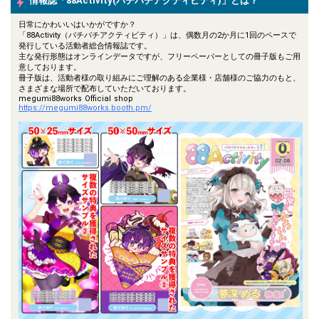
情報誌「88Activity(パチパチアクティビティ)」とは？
日常にかわいいはいかがですか？
「88Activity（パチパチアクティビティ）」は、偶数月の2か月に1回のペースで
発行している活動者総合情報誌です。
主な発行形態はオンラインデータですが、フリーペーパーとしての冊子版もご用
意しております。
冊子版は、活動者様の取り組みにご理解のある企業様・店舗様のご協力のもと、
さまざまな場所で配布していただいております。
megumi88works Official shop
https://megumi88works.booth.pm/