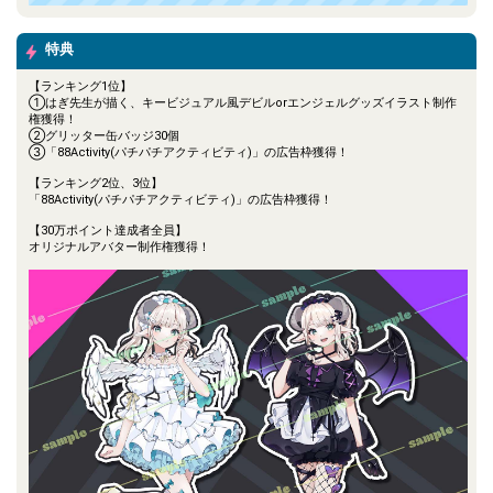
特典
【ランキング1位】
①はぎ先生が描く、キービジュアル風デビルorエンジェルグッズイラスト制作
権獲得！
②グリッター缶バッジ30個
③「88Activity(パチパチアクティビティ)」の広告枠獲得！
【ランキング2位、3位】
「88Activity(パチパチアクティビティ)」の広告枠獲得！
【30万ポイント達成者全員】
オリジナルアバター制作権獲得！