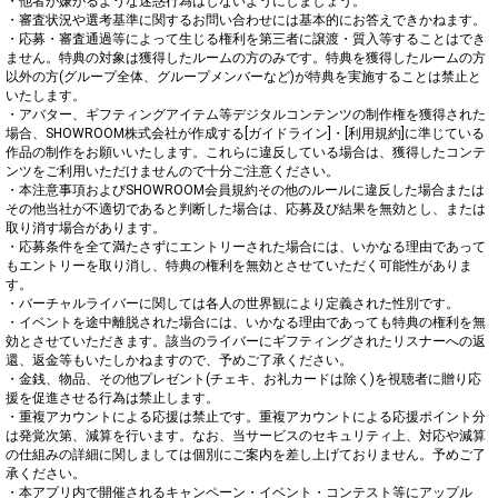
・他者が嫌がるような迷惑行為はしないようにしましょう。

・審査状況や選考基準に関するお問い合わせには基本的にお答えできかねます。

・応募・審査通過等によって生じる権利を第三者に譲渡・質入等することはでき
ません。特典の対象は獲得したルームの方のみです。特典を獲得したルームの方
以外の方(グループ全体、グループメンバーなど)が特典を実施することは禁止と
いたします。

・アバター、ギフティングアイテム等デジタルコンテンツの制作権を獲得された
場合、SHOWROOM株式会社が作成する[ガイドライン]・[利用規約]に準じている
作品の制作をお願いいたします。これらに違反している場合は、獲得したコンテ
ンツをご利用いただけませんので十分ご注意ください。

・本注意事項およびSHOWROOM会員規約その他のルールに違反した場合または
その他当社が不適切であると判断した場合は、応募及び結果を無効とし、または
取り消す場合があります。

・応募条件を全て満たさずにエントリーされた場合には、いかなる理由であって
もエントリーを取り消し、特典の権利を無効とさせていただく可能性がありま
す。

・バーチャルライバーに関しては各人の世界観により定義された性別です。

・イベントを途中離脱された場合には、いかなる理由であっても特典の権利を無
効とさせていただきます。該当のライバーにギフティングされたリスナーへの返
還、返金等もいたしかねますので、予めご了承ください。

・金銭、物品、その他プレゼント(チェキ、お礼カードは除く)を視聴者に贈り応
援を促進させる行為は禁止します。

・重複アカウントによる応援は禁止です。重複アカウントによる応援ポイント分
は発覚次第、減算を行います。なお、当サービスのセキュリティ上、対応や減算
の仕組みの詳細に関しましては個別にご案内を差し上げておりません。予めご了
承ください。

・本アプリ内で開催されるキャンペーン・イベント・コンテスト等にアップル