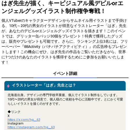
得！
はぎ先生が描く、キービジュアル風デビルorエ
ンジェルグッズイラスト制作権争奪戦！
Gifting
Comments
個人VTuberのキャラクターデザインからサムネイル用イラストまで手掛け
Throw gifts to the stage and join
You can post comments. Please
る、10代～20代の男女のイラストが得意なイラストレーター「はぎ」先生
the live performance.
refrain from posting comments
が、あなたのデビルorエンジェルグッズイラストを描きます！このイベン
First, try throwing free Stars
that may offend performers or
トでは、グリッター缶バッジ30個をプレゼント！特典で獲得したグッズ
(once a day)! You can also charge
other users.
は、販売やプレゼントも可能です。さらに、ランキング上位3名には、フリ
Show Gold to purchase gifts
ーペーパー『88Activity（パチパチアクティビティ）』の広告枠もプレゼン
(available from 1 JPY)! When you
トします！この機会にぜひ、はぎ先生の作品をご覧いただきながら、世界
continue to send gifts to the
に1つだけのあなたのイラストを獲得するためにご参加をお願いいたしま
performer(s), the performer's
popularity ranking and your
す！
ranking go up.
To cheer on performers, you can
イベント詳細
send them gifts.
To send performers paid items,
イラストレーター「はぎ」先生とは？
you must use Show Gold.
北海道出身。デザインの専門学校卒業後、個人でイラスト制作をしています。
10代〜20代の男女が得意で、個人様のご依頼を中心に活動中です。とにかく可愛
らしいイラストを描くのがすきです。
Close
◆リンク
X
https://x.com/hg__63
Instagram
https://instagram.com/hg__63