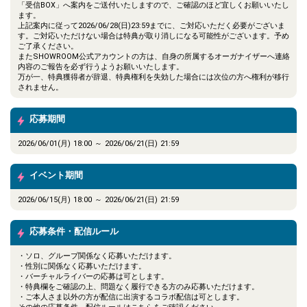
「受信BOX」へ案内をご送付いたしますので、ご確認のほど宜しくお願いいたし
ます。
上記案内に従って2026/06/28(日)23:59までに、ご対応いただく必要がございま
す。ご対応いただけない場合は特典が取り消しになる可能性がございます。予め
ご了承ください。
またSHOWROOM公式アカウントの方は、自身の所属するオーガナイザーへ連絡
内容のご報告を必ず行うようお願いいたします。
万が一、特典獲得者が辞退、特典権利を失効した場合には次位の方へ権利が移行
されません。
応募期間
2026/06/01(月) 18:00 ～ 2026/06/21(日) 21:59
イベント期間
2026/06/15(月) 18:00 ～ 2026/06/21(日) 21:59
応募条件・配信ルール
・ソロ、グループ関係なく応募いただけます。
・性別に関係なく応募いただけます。
・バーチャルライバーの応募は可とします。
・特典欄をご確認の上、問題なく履行できる方のみ応募いただけます。
・ご本人さま以外の方が配信に出演するコラボ配信は可とします。