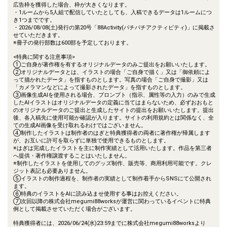
広告枠を獲得した場合、枠が大きくなります。
・1ルームから5人組で配信していたとしても、入稿できるデータは1ルームにつ
き1つまでです。
・2026/08/08(土)発行の第20号「88Activity(パチパチアクティビティ)」に掲載さ
せていただきます。
※冊子の発行部数は600部を予定しております。
<特典に関する注意事項>
①ご自身が著作権を有するオリジナルデータのみご提出をお願いいたします。
②オリジナルデータとは、イラストの場合「ご自身で描く」又は「御依頼によ
って描かれたデータ」を指すものとします。写真の場合「ご自身で撮影」又は
「カメラマンなどによって撮影されたデータ」を指すものとします。
③画像生成AIを使用される場合、プロンプト（指示、属性等の入力）のみで生成
したAIイラストはオリジナルデータの定義に当てはまらないため、必ずおおもと
のオリジナルデータのご提出と生成したサイトの提出をお願いいたします。提出
後、各入稿先に使用可能か確認が入ります。サイトの利用規約とは関係なく、全
ての生成AI画像を受け取れるわけではございません。
④制作したイラストは制作者のはぎと特典獲得者の両者に著作権が帰属します
が、お互いに許可を取らずに単独で使用できるものとします。
※はぎは完成したイラストを主に制作実績として活用いたします。作品を第三者
へ提供・著作権譲渡することはいたしません。
※制作したイラストを使用してのグッズ制作、販売等、商用利用可能です。クレ
ジット表記も必要ありません。
⑤イラストの制作過程を、制作者の実績として制作着手からSNSにて公開され
ます。
⑥特典のイラストをAIに読み込ませ使用する事はお控えください。
⑦次回以降の株式会社megumi88worksが運営に関わっているイベントに特典
例として掲載させていただく場合がございます。
特典獲得者には、2026/06/24(水)23:59までに株式会社megumi88worksより