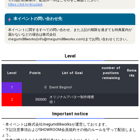
その他の応募条件、配信ルールはこちらをご確認ください。
https://bit.ly/4cuotpk
本イベントの問い合わせ先
本イベントに関するすべての問い合わせ、また上記の期限を過ぎても特典案内が
届かないなどの場合は株式会社
megumi88works(info@megumi88works.com)までお問い合わせください。
Level
number of
Rema
Level
Points
List of Goal
positions
rks
remaining
1
0
Event Begins!
オリジナルアバター制作権獲
2
300000
得！
Important notice
・本イベントは株式会社megumi88worksが運営しております。

・下記注意事項およびSHOWROOM会員規約その他のルールを守って配信しまし
ょう。
