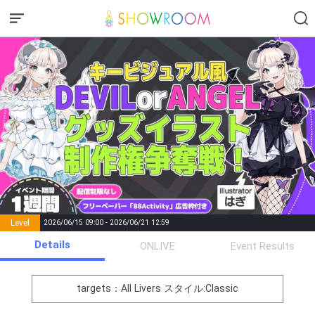
Level
2026/06/15 09:00 - 2026/06/21 12:59
number of
Details
ONLIVE
Event Results
Rema
Level
Points
List of Goal
positions
rks
remaining
1
0
Event Begins!
targets：All Livers
スタイル:Classic
オリジナルアバター制作権獲
2
300000