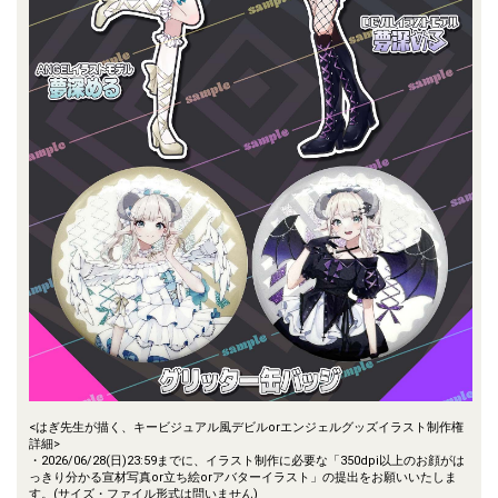
<はぎ先生が描く、キービジュアル風デビルorエンジェルグッズイラスト制作権
詳細>
・2026/06/28(日)23:59までに、イラスト制作に必要な「350dpi以上のお顔がは
っきり分かる宣材写真or立ち絵orアバターイラスト」の提出をお願いいたしま
す。(サイズ・ファイル形式は問いません)