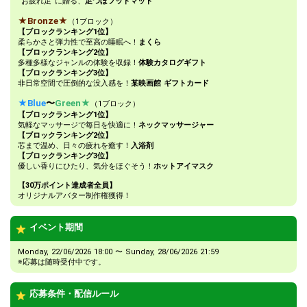
“お疲れ足”に贈る、
足つぼフットマット
★Bronze★
（1ブロック）
【ブロックランキング1位】
柔らかさと弾力性で至高の睡眠へ！
まくら
【ブロックランキング2位】
多種多様なジャンルの体験を収録！
体験カタログギフト
【ブロックランキング3位】
非日常空間で圧倒的な没入感を！
某映画館 ギフトカード
★Blue
〜
Green★
（1ブロック）
【ブロックランキング1位】
気軽なマッサージで毎日を快適に！
ネックマッサージャー
【ブロックランキング2位】
芯まで温め、日々の疲れを癒す！
入浴剤
【ブロックランキング3位】
優しい香りにひたり、気分をほぐそう！
ホットアイマスク
【30万ポイント達成者全員】
オリジナルアバター制作権獲得！
イベント期間
Monday, 22/06/2026 18:00 〜 Sunday, 28/06/2026 21:59
※応募は随時受付中です。
応募条件・配信ルール