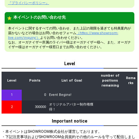
『プライバシーポリシー』
本イベントのお問い合わせ先
本イベントに関するすべての問い合わせ、また上記の期限を過ぎても特典案内が
届かないなどの場合はお問い合わせフォーム
（https://www.showroom-
live.com/inquiry/）
よりお問い合わせください。
なお、オーガナイザー所属のライバー様はオーガナイザー様へ、また、オーガナ
イザー様はオーガナイザー様窓口までお問い合わせください。
Level
number of
Rema
Level
Points
List of Goal
positions
rks
remaining
1
0
Event Begins!
オリジナルアバター制作権獲
2
300000
得！
Important notice
・本イベントはSHOWROOM株式会社が運営しております。

・下記注意事項およびSHOWROOM会員規約その他のルールを守って配信しまし