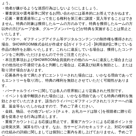
ょう。

・他者が嫌がるような迷惑行為はしないようにしましょう。

・審査状況や選考基準に関するお問い合わせには基本的にお答えできかねます。

・応募・審査通過等によって生じる権利を第三者に譲渡・質入等することはでき
ません。特典の対象は獲得したルームの方のみです。特典を獲得したルームの方
以外の方(グループ全体、グループメンバーなど)が特典を実施することは禁止と
いたします。

・アバター、ギフティングアイテム等デジタルコンテンツの制作権を獲得された
場合、SHOWROOM株式会社が作成する[ガイドライン]・[利用規約]に準じている
作品の制作をお願いいたします。これらに違反している場合は、獲得したコンテ
ンツをご利用いただけませんので十分ご注意ください。

・本注意事項およびSHOWROOM会員規約その他のルールに違反した場合または
その他当社が不適切であると判断した場合は、応募及び結果を無効とし、または
取り消す場合があります。

・応募条件を全て満たさずにエントリーされた場合には、いかなる理由であって
もエントリーを取り消し、特典の権利を無効とさせていただく可能性がありま
す。

・バーチャルライバーに関しては各人の世界観により定義された性別です。

・イベントを途中離脱された場合には、いかなる理由であっても特典の権利を無
効とさせていただきます。該当のライバーにギフティングされたリスナーへの返
還、返金等もいたしかねますので、予めご了承ください。

・金銭、物品、その他プレゼント(チェキ、お礼カードは除く)を視聴者に贈り応
援を促進させる行為は禁止します。

・重複アカウントによる応援は禁止です。重複アカウントによる応援ポイント分
は発覚次第、減算を行います。なお、当サービスのセキュリティ上、対応や減算
の仕組みの詳細に関しましては個別にご案内を差し上げておりません。予めご了