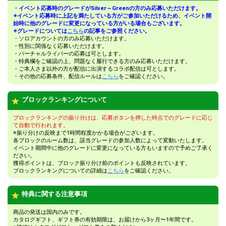
・イベント応募時のグレードがSilver～Greenの方のみ応募いただけます。
※イベント応募時に上記を満たしている方がご参加いただけるため、イベント開
始時に他のグレードに変更になっている方がいる場合もございます。
※グレードについては
こちら
の記事をご参照ください。
・ソロアカウントの方のみ応募いただけます。
・性別に関係なく応募いただけます。
・バーチャルライバーの応募は可とします。
・特典欄をご確認の上、問題なく履行できる方のみ応募いただけます。
・ご本人さま以外の方が配信に出演するコラボ配信は可とします。
・その他の応募条件、配信ルールは
こちら
をご確認ください。
ブロックランキングについて
ブロックランキングの振り分けは、応募ボタンを押した時点でのグレードに応じ
て自動で行われます。
※振り分けの反映まで1時間程度かかる場合がございます。
各ブロックのルーム数は、該当グレードの参加人数によって変動いたします。
イベント期間中に他のグレードに変更になっている方もいますので予めご了承く
ださい。
獲得ポイントは、ブロック振り分け前のポイントも反映されています。
ブロックランキングについての詳細は
こちら
をご確認ください。
特典に関する注意事項
商品の発送は国内のみです。
カタログギフト、ギフト券の有効期限は、お届けから3ヶ月〜1年間です。