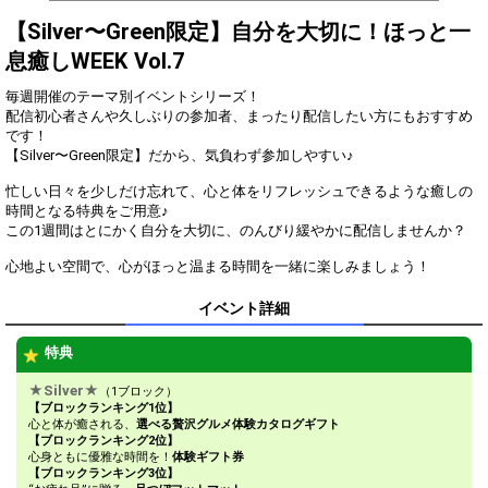
得！
【Silver〜Green限定】自分を大切に！ほっと一
Gifting
Comments
息癒しWEEK Vol.7
Throw gifts to the stage and join
You can post comments. Please
毎週開催のテーマ別イベントシリーズ！
the live performance.
refrain from posting comments
配信初心者さんや久しぶりの参加者、まったり配信したい方にもおすすめ
First, try throwing free Stars
that may offend performers or
です！
(once a day)! You can also charge
other users.
【Silver〜Green限定】だから、気負わず参加しやすい♪
Show Gold to purchase gifts
(available from 1 JPY)! When you
忙しい日々を少しだけ忘れて、心と体をリフレッシュできるような癒しの
continue to send gifts to the
時間となる特典をご用意♪
performer(s), the performer's
この1週間はとにかく自分を大切に、のんびり緩やかに配信しませんか？
popularity ranking and your
ranking go up.
心地よい空間で、心がほっと温まる時間を一緒に楽しみましょう！
To cheer on performers, you can
send them gifts.
To send performers paid items,
イベント詳細
you must use Show Gold.
特典
★Silver★
（1ブロック）
Close
【ブロックランキング1位】
心と体が癒される、
選べる贅沢グルメ体験カタログギフト
【ブロックランキング2位】
心身ともに優雅な時間を！
体験ギフト券
【ブロックランキング3位】