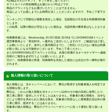
※詳細はカタログギフト、ギフト券をご覧ください。
ギフトカードの有効期限はお届けから1年ほどです。
商品のブランドなどをお選びいただくことはできません。
商品によってお渡しまでにお時間を頂くことがございますので、予めご了承下さ
い。
ランキングにて同順位が複数名発生した場合、当該順位の方全員を特典獲得対象
とします。
この結果、以降の順位が空位となった場合は、当該特典の獲得者はなしとなりま
す。
特典獲得者には、Wednesday, 01/07/2026 23:59までにSHOWROOMイベント
運営事務局より「受信BOX」へ案内をご送付いたしますので、ご確認のほど宜し
くお願いいたします。送付した案内期日までに、ご対応いただけない場合は特典
が取り消しになる可能性がございます。予めご了承ください。
またSHOWROOM公式アカウントの方は、自身の所属するオーガナイザーへ連絡
内容のご報告を必ず行うようお願いいたします。
万が一、特典獲得者が辞退、特典権利を失効した場合には次位の方へ権利が移行
されます。
個人情報の取り扱いについて
個人情報とは、当キャンペーンにおいて、弊社が取得する対象者個人を特定でき
る情報を指します。
弊社は、これらの個人情報を当キャンペーン以外のその他の目的に使用したり、
第三者に開示・提供したりすることはありません。対象者の個人情報を、法令な
どにより開示を求められた場合を除き、対象者の同意なしに業務委託先以外の第
三者に開示、提供することはありません。
対象者の個人情報は、弊社のプライバシーポリシーに従って適切に取り扱いま
す。