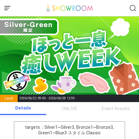
Level
2026/06/22 09:00 - 2026/06/28 12:59
number of
Details
ONLIVE
Event Results
Rema
Level
Points
List of Goal
positions
rks
remaining
1
0
Event Begins!
targets：Silver1~Silver3, Bronze1~Bronze3,
Green1~Blue3
スタイル:Classic
オリジナルアバター制作権獲
2
300000