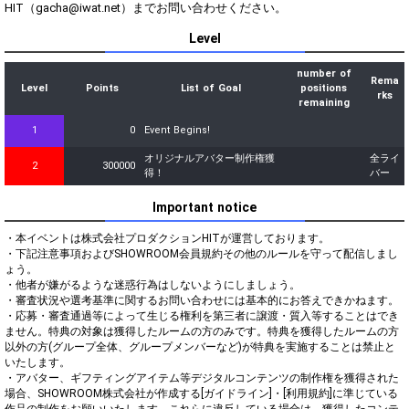
HIT（gacha@iwat.net）までお問い合わせください。
Level
number of
Rema
Level
Points
List of Goal
positions
rks
remaining
1
0
Event Begins!
オリジナルアバター制作権獲
全ライ
2
300000
得！
バー
Important notice
・本イベントは株式会社プロダクションHITが運営しております。

・下記注意事項およびSHOWROOM会員規約その他のルールを守って配信しまし
ょう。

・他者が嫌がるような迷惑行為はしないようにしましょう。

・審査状況や選考基準に関するお問い合わせには基本的にお答えできかねます。

・応募・審査通過等によって生じる権利を第三者に譲渡・質入等することはでき
ません。特典の対象は獲得したルームの方のみです。特典を獲得したルームの方
以外の方(グループ全体、グループメンバーなど)が特典を実施することは禁止と
いたします。

・アバター、ギフティングアイテム等デジタルコンテンツの制作権を獲得された
場合、SHOWROOM株式会社が作成する[ガイドライン]・[利用規約]に準じている
作品の制作をお願いいたします。これらに違反している場合は、獲得したコンテ