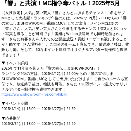
得！
バー
『響』と共演！MC権争奪バトル！2025年5月
【女性限定】人気お笑い芸人『響』さんと共演するチャンス！1名をサブ
Gifting
Comments
MCとして大抜擢！ランキング1位の方は、2025/5/12(月) 21:00からの「響
の宣伝しまSHOWROOM」番組にMCとしてご出演！メインMCはあの
Throw gifts to the stage and join
You can post comments. Please
『響』さん。人気お笑い芸人さんと仕事をするチャンス！響2人と3ショッ
the live performance.
refrain from posting comments
ト写真も撮ることが可能です！番組はWallop放送局でも同時配信されま
First, try throwing free Stars
that may offend performers or
す！さらにお客さんを入れての公開生放送！貢献ユーザーも観に来ること
(once a day)! You can also charge
other users.
Show Gold to purchase gifts
が可能です（※入場料有）。ご自分のルームも宣伝でき、放送終了後は、物
(available from 1 JPY)! When you
販も可能。そして、30万ポイント達成でオリジナルアバター制作権も獲得
continue to send gifts to the
できます！
performer(s), the performer's
popularity ranking and your
▼イベント詳細
ranking go up.
2025年で11年目を迎えた「響の宣伝しまSHOWROOM」！
To cheer on performers, you can
ランキング1位の方は、2025/5/12(月) 21:00からの「響の宣伝しま
send them gifts.
SHOWROOM」番組にMCとしてご出演いただけます！ご自分のルームも宣
To send performers paid items,
伝でき、放送終了後は、物販も可能。さらに！30万ポイント達成でオリジ
you must use Show Gold.
ナルアバター制作権も獲得できます！
https://www.showroom-live.com/hibiki
▼イベント期間
Close
2025/4/14(月) 18:00 ～ 2025/4/27(日) 21:59
▼応募期間
2025/3/31(月) 18:00 ～ 2025/4/27(日) 21:59