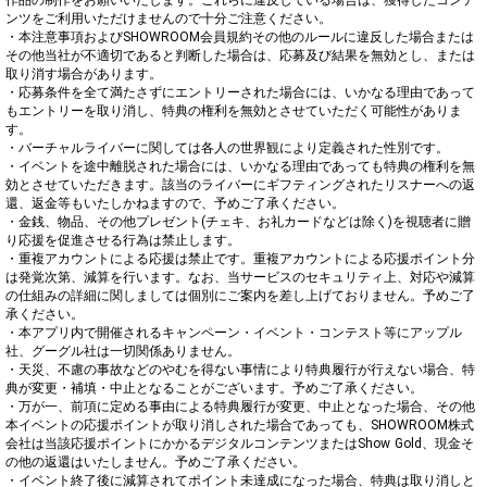
ンツをご利用いただけませんので十分ご注意ください。

・本注意事項およびSHOWROOM会員規約その他のルールに違反した場合または
その他当社が不適切であると判断した場合は、応募及び結果を無効とし、または
取り消す場合があります。

・応募条件を全て満たさずにエントリーされた場合には、いかなる理由であって
もエントリーを取り消し、特典の権利を無効とさせていただく可能性がありま
す。

・バーチャルライバーに関しては各人の世界観により定義された性別です。

・イベントを途中離脱された場合には、いかなる理由であっても特典の権利を無
効とさせていただきます。該当のライバーにギフティングされたリスナーへの返
還、返金等もいたしかねますので、予めご了承ください。

・金銭、物品、その他プレゼント(チェキ、お礼カードなどは除く)を視聴者に贈
り応援を促進させる行為は禁止します。

・重複アカウントによる応援は禁止です。重複アカウントによる応援ポイント分
は発覚次第、減算を行います。なお、当サービスのセキュリティ上、対応や減算
の仕組みの詳細に関しましては個別にご案内を差し上げておりません。予めご了
承ください。

・本アプリ内で開催されるキャンペーン・イベント・コンテスト等にアップル
社、グーグル社は一切関係ありません。

・天災、不慮の事故などのやむを得ない事情により特典履行が行えない場合、特
典が変更・補填・中止となることがございます。予めご了承ください。

・万が一、前項に定める事由による特典履行が変更、中止となった場合、その他
本イベントの応援ポイントが取り消しされた場合であっても、SHOWROOM株式
会社は当該応援ポイントにかかるデジタルコンテンツまたはShow Gold、現金そ
の他の返還はいたしません。予めご了承ください。

・イベント終了後に減算されてポイント未達成になった場合、特典は取り消しと