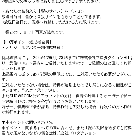
※番組内でのギャラ等はありませんのでご了承ください。
・あなたの名前入り【響のサイン】をプレゼント！
放送日当日、響から直接サインをもらうことができます。
※放送日当日に、現場へお越しいただける方に限ります。
・響との3ショット写真が撮れます。
【30万ポイント達成者全員】
・オリジナルアバター制作権獲得！
特典獲得者には、2025/4/28(月) 23:59までに株式会社プロダクションHITよ
り「受信BOX」へ案内をご送付いたしますので、ご確認のほど宜しくお願
いいたします。
上記案内に従って必ず記載の期限までに、ご対応いただく必要がございま
す。
ご対応いただけない場合は、特典が延期または取り消しになる可能性がご
ざいます。予めご了承ください。
またSHOWROOM公式アカウントの方は、自身の所属するオーガナイザー
へ連絡内容のご報告を必ず行うようお願いいたします。
万が一、特典獲得者が辞退、特典権利を失効した場合には次位の方へ権利
が移行されます。
▼本イベントの問い合わせ先
本イベントに関するすべての問い合わせ、また上記の期限を過ぎても特典
案内が届かないなどの場合は株式会社プロダクション