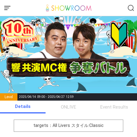
Level
2025/04/14 09:00 - 2025/04/27 12:59
number of
Details
ONLIVE
Event Results
Rema
Level
Points
List of Goal
positions
rks
remaining
1
0
Event Begins!
targets：All Livers
スタイル:Classic
オリジナルアバター制作権獲
全ライ
2
300000