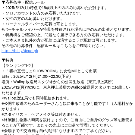
▼応募条件・配信ルール
・2025/5/12(月)時点で18歳以上の方のみ応募いただけます。
・ソロアカウントの方のみ応募いただけます。
・女性の方のみ応募いただけます。
・バーチャルライバーの応募は可とします。
※バーチャルライバーが特典を獲得された場合は声のみの出演となります。
・特典欄をご確認の上、問題なく履行できる方のみ応募いただけます。
・ご本人さま以外の方が配信に出演するコラボ配信は可とします。
その他の応募条件、配信ルールはこちらをご確認ください。
https://bit.ly/4cuotpk
▼特典
【ランキング1位】
・「響の宣伝しまSHOWROOM」に女性MCとして出演
日時：2025/5/12(月)21:00〜22:30(予定)
場所：Wallop放送局スタジオからの公開生放送（東京押上某所）
2025/5/12(月)19:30に、東京押上某所のWallop放送局スタジオにお越しい
ただきます。
※Wallop放送局でも同時配信されます。
※公開生放送のためユーザーさんも観に来ることが可能です！（入場料がか
かります）
※スタイリスト、ヘアメイク等は付きません。
※終演後に物販の時間を設けますので、ご自由にご自身のグッズ等を販売す
ることが可能です。またその売上はご自身で管理してください。
※会場までの交通費は自己負担になりますのでご了承ください。