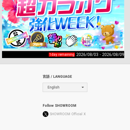
2026/08/03 - 2026/08/09
1day remaining
言語 / LANGUAGE
English
Follow SHOWROOM
SHOWROOM Official X