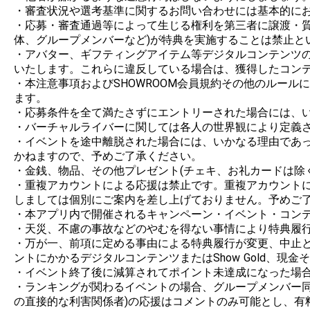
・審査状況や選考基準に関するお問い合わせには基本的にお
・応募・審査通過等によって生じる権利を第三者に譲渡・
体、グループメンバーなど)が特典を実施することは禁止とい
・アバター、ギフティングアイテム等デジタルコンテンツの制
いたします。これらに違反している場合は、獲得したコンテ
・本注意事項およびSHOWROOM会員規約その他のルー
ます。

・応募条件を全て満たさずにエントリーされた場合には、い
・バーチャルライバーに関しては各人の世界観により定義さ
・イベントを途中離脱された場合には、いかなる理由であ
かねますので、予めご了承ください。

・金銭、物品、その他プレゼント(チェキ、お礼カードは除
・重複アカウントによる応援は禁止です。重複アカウント
しましては個別にご案内を差し上げておりません。予めご了
・本アプリ内で開催されるキャンペーン・イベント・コンテ
・天災、不慮の事故などのやむを得ない事情により特典履行
・万が一、前項に定める事由による特典履行が変更、中止と
ントにかかるデジタルコンテンツまたはShow Gold、現
・イベント終了後に減算されてポイント未達成になった場合
・ランキングが関わるイベントの場合、グループメンバー同
の直接的な利害関係者)の応援はコメントのみ可能とし、有