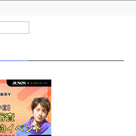
efrain from posting comments that may offend performers or