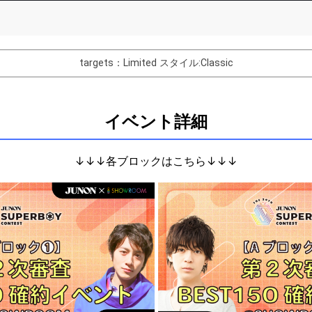
Comments
You can post comments. Please r
e Show Gold to purchase gifts
other users.
targets：Limited
スタイル:Classic
performer(s), the performer's
イベント詳細
Close
↓↓↓各ブロックはこちら↓↓↓