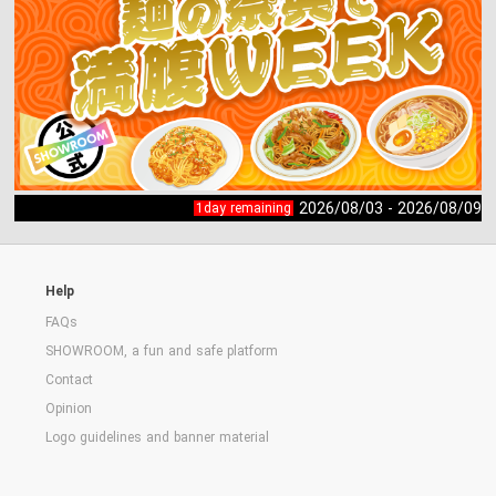
2026/08/03 - 2026/08/09
1day remaining
Help
FAQs
SHOWROOM, a fun and safe platform
Contact
Opinion
Logo guidelines and banner material