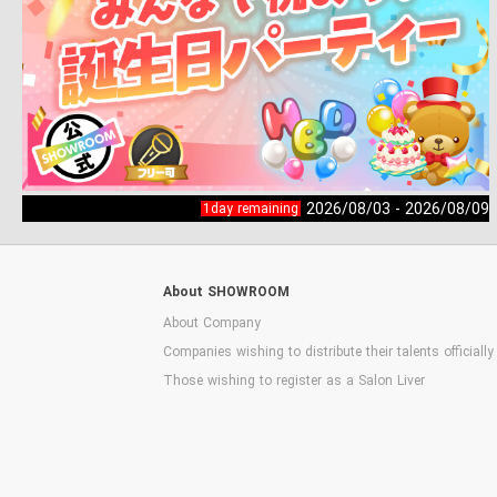
2026/08/03 - 2026/08/09
1day remaining
About SHOWROOM
About Company
Companies wishing to distribute their talents officially
Those wishing to register as a Salon Liver