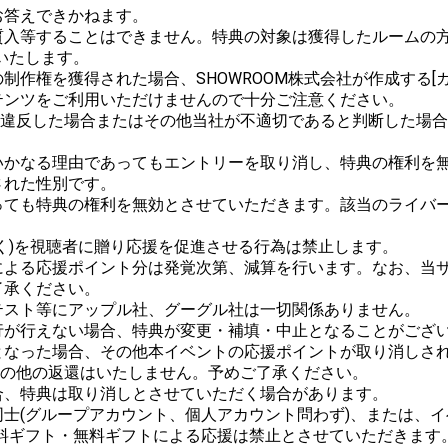
答えできかねます。

質入等することはできません。特典の対象は獲得したルームの方
たします。

作権を獲得された場合、SHOWROOM株式会社が作成する[ガ
ンツをご利用いただけませんので十分ご注意ください。

ルに違反した場合またはその他当社が不適切であると判断した場
かなる理由であってもエントリーを取り消し、特典の権利を無
れた性別です。

っても特典の権利を無効とさせていただきます。該当のライバ
く)を視聴者に贈り応援を促進させる行為は禁止します。

による応援ポイント分は発覚次第、減算を行います。なお、当
承ください。

スト等にアップル社、グーグル社は一切関係ありません。

が行えない場合、特典が変更・補填・中止となることがござい
なった場合、その他本イベントの応援ポイントが取り消しされた
金その他の返還はいたしません。予めご了承ください。

、特典は取り消しとさせていただく場合があります。

士(グループアカウント、個人アカウント問わず)、または、イ
料ギフト・無料ギフトによる応援は禁止とさせていただきます。