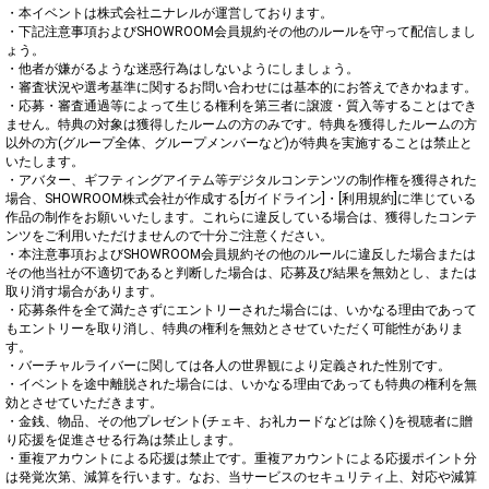
・本イベントは株式会社ニナレルが運営しております。

・下記注意事項およびSHOWROOM会員規約その他のルールを守って配信しまし
ょう。

・他者が嫌がるような迷惑行為はしないようにしましょう。

・審査状況や選考基準に関するお問い合わせには基本的にお答えできかねます。

・応募・審査通過等によって生じる権利を第三者に譲渡・質入等することはでき
ません。特典の対象は獲得したルームの方のみです。特典を獲得したルームの方
以外の方(グループ全体、グループメンバーなど)が特典を実施することは禁止と
いたします。

・アバター、ギフティングアイテム等デジタルコンテンツの制作権を獲得された
場合、SHOWROOM株式会社が作成する[ガイドライン]・[利用規約]に準じている
作品の制作をお願いいたします。これらに違反している場合は、獲得したコンテ
ンツをご利用いただけませんので十分ご注意ください。

・本注意事項およびSHOWROOM会員規約その他のルールに違反した場合または
その他当社が不適切であると判断した場合は、応募及び結果を無効とし、または
取り消す場合があります。

・応募条件を全て満たさずにエントリーされた場合には、いかなる理由であって
もエントリーを取り消し、特典の権利を無効とさせていただく可能性がありま
す。

・バーチャルライバーに関しては各人の世界観により定義された性別です。

・イベントを途中離脱された場合には、いかなる理由であっても特典の権利を無
効とさせていただきます。

・金銭、物品、その他プレゼント(チェキ、お礼カードなどは除く)を視聴者に贈
り応援を促進させる行為は禁止します。

・重複アカウントによる応援は禁止です。重複アカウントによる応援ポイント分
は発覚次第、減算を行います。なお、当サービスのセキュリティ上、対応や減算