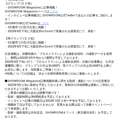
【グランプリ】(1名)
・SHOWROOM Magazineに記事掲載！
SHOWROOM Magazineページは
こちら
・インタビュー記事掲載日にSHOWROOM公式Twitterであなたの記事をご紹介しま
す！
SHOWROOM公式Twitterは
こちら
・3大都市での巨大広告に掲載！
・2022年8月下旬に大阪近郊orZoomで実施される授賞式にて、表彰！
【準グランプリ】(1名)
・3大都市での巨大広告に掲載！
・2022年8月下旬に大阪近郊orZoomで実施される授賞式にて、表彰！
広告掲載は、決勝特典の「プロカメラマンによる撮影会招待」の撮影データを使用
し、期間は2022年9月中旬から1週間を予定しております。
2022年8月下旬に行う「プロカメラマンによる撮影会招待」往復の交通費は、公共交
通機関に限り、グランプリの方は30,000円、準グランプリの方は20,000円を上限に
お支払い致します。領収書をご準備ください。
※特典についての詳細は、決まり次第特典取得者にのみに連絡いたします。
■SHOWROOM Magazine記事掲載特典に関する取材・撮影についての注意事項
・2022年9月上旬に取材を予定しております。取材日の日程調整は柔軟にご対応いた
だきますようお願いいたします。
・ご希望の掲載日があれば調整可能です！
・取材・撮影時間は2時間程度を予定しております。
・インタビュー記事の掲載日は2022年10月上旬〜中旬を予定しております。
・掲載終了日は予定しておりませんが、変更がある際は追って決勝イベントページ
にて発表致します。
・取材・撮影場所は渋谷近辺、SHOWROOMオフィス（東京都渋谷区）を予定して
おります。