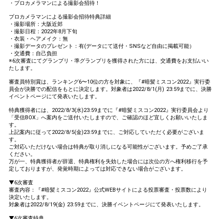
・プロカメラマンによる撮影会招待！
プロカメラマンによる撮影会招待特典詳細
・撮影場所：大阪近郊
・撮影日程：2022年8月下旬
・衣装・ヘアメイク：無
・撮影データのプレゼント：有(データにて送付・SNSなど自由に掲載可能）
・交通費：自己負担
※6次審査にてグランプリ・準グランプリを獲得された方には、交通費をお支払いい
たします。
審査員特別賞は、ランキング6〜10位の方を対象に、『#暗髪ミスコン2022』実行委
員会が決勝での配信をもとに決定します。対象者は2022/8/1(月) 23:59までに、決勝
イベントページにて発表いたします。
特典獲得者には、2022/8/3(水)23:59までに『#暗髪ミスコン2022』実行委員会より
「受信BOX」へ案内をご送付いたしますので、ご確認のほど宜しくお願いいたしま
す。
上記案内に従って2022/8/5(金)23:59までに、ご対応していただく必要がございま
す。
ご対応いただけない場合は特典が取り消しになる可能性がございます。予めご了承
ください。
万が一、特典獲得者が辞退、特典権利を失効した場合には次位の方へ権利移行を予
定しておりますが、発覚時期によっては対応できない場合がございます。
▼6次審査
審査内容：『#暗髪ミスコン2022』公式WEBサイトによる投票審査・投票数により
決定いたします。
対象者は2022/8/19(金) 23:59までに、決勝イベントページにて発表いたします。
▼6次審査特典