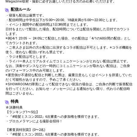
Magazine取材・撮影に必ずお越しいただける方のみ応募いただけます。
配信ルール
・寝落ち配信は厳禁です。
・配信時間は中学生以下が5:00〜20:00、18歳未満が5:00〜22:00とします。
・イベント期間中の配信時間は1日3時間までとします。
日付をまたいで配信した場合、配信時間については配信を開始した日付でカウント
します。
※例)4/1 23:05 ～ 24:05にて配信した場合、その配信は「4/1の60分間の配信」とし
てカウントされます。
・ご本人さま以外の方が配信に出演するコラボ配信は不可とします。※コラボ機能を
使う、使わない配信いずれも禁止です。
・ラジオ配信は可とします。
・ライバー本人とリアルタイムでコミュニケーションがとれない配信は禁止です。
なお、演奏やダンスなどの一時的にコミュニケーションが取れない配信は、ご自身
のパフォーマンス中のみ可能とします。
※運営側が不適切な配信と判断した際は、厳重注意もしくはイベントを辞退していた
だく可能性がありますので、予めご了承ください。
※SHOWROOMの障害によって配信できない状況の場合は、ご自身の判断で振替配信
を行ってください。お知らせ・メッセージによる通知がない限り、代わりの配信時
間はございません。
特典
☆決勝特典
【ランキング1〜5位】
・『#暗髪ミスコン2022』6次審査への参加権を獲得できます。
・プロカメラマンによる撮影会招待！
【審査員特別賞】(0〜2名)
・『#暗髪ミスコン2022』6次審査への参加権を獲得できます。