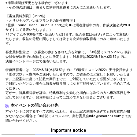
※撮影場所は変更となる場合がございます。
・その他の詳細は、決まり次第特典取得者にのみにご連絡いたします。
【審査員特別賞】(0〜2名)
・オリジナルアパレルブランドの制作権獲得！
※提供：nuno island（nuno island公式HPは現在作成中の為、作成次第公式WEB
サイトにて発表いたします。）
※1アイテムを100着作成・販売いただけます。販売個数は売れ行きによって変動い
たします。収益の分配に関しましては決まり次第特典取得者にのみに連絡いたしま
す。
審査員特別賞は、6次審査の参加をされた方を対象に、『#暗髪ミスコン2022』実行
委員会が決勝での配信をもとに決定します。対象者は2022/8/31(水)23:59までに、
決勝イベントページにて発表いたします。
特典獲得者には、2022/8/31(水)23:59までに『#暗髪ミスコン2022』実行委員会より
「受信BOX」へ案内をご送付いたしますので、ご確認のほど宜しくお願いいたしま
す。上記案内に従って記載の期日までに、ご対応していただく必要がございます。
ご対応いただけない場合は特典が取り消しになる可能性がございます。予めご了承
ください。
万が一、特典獲得者が辞退、特典権利を失効した場合には次位の方へ権利移行を予
定しておりますが、発覚時期によっては対応できない場合がございます。
本イベントの問い合わせ先
本イベントに関するすべての問い合わせ、また上記の期限を過ぎても特典案内が届
かないなどの場合は『#暗髪ミスコン2022』実行委員会info@ninareru.comまでお
問い合わせください。
Important notice