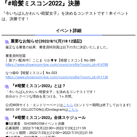
Show Gold to purchase gifts
『#暗髪ミスコン2022』決勝
(available from 1 JPY)! When you
continue to send gifts to the
『今いちばんかわいい暗髪女子』を決めるコンテストです！本イベント
performer(s), the performer's
は、決勝です！
popularity ranking and your
ranking go up.
イベント詳細
To cheer on performers, you can
send them gifts.
To send performers paid items,
重要なお知らせ(2022/8/1(月)18:12追記)
you must use Show Gold.
厳正なる審査の結果、審査員特別賞は以下の方に決定いたしました。
審査員特別賞
〖新アバ配布中〗こじま りか🐥🍄【暗髪ミスコン】No.089
https://www.showroom-live.com/room/profile?room_id=414788
Close
なつ😆🌻【暗髪ミスコン】No.023
https://www.showroom-live.com/room/profile?room_id=411136
『#暗髪ミスコン2022』とは？
「今いちばんかわいい暗髪女子」を決めるコンテストです！
自分がトクベツな理由を見つける、1ヶ月間。
公式WEBサイト・エントリーページは
こちら
(エントリー期間は終了しております)
MISS OF COLLECTION公式Instagramは
こちら
『#暗髪ミスコン2022』全体スケジュール
■5次審査 : SHOWROOMイベント決勝
応募期間：2022/7/18(月)22:00〜2022/7/23(土)11:59
イベント期間：2022/7/23(土)12:00〜2022/7/31(日)21:59