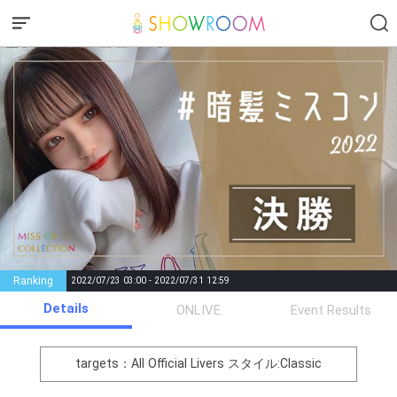
Ranking
2022/07/23 03:00 - 2022/07/31 12:59
Details
Gifting
Comments
ONLIVE
Event Results
Throw gifts to the stage and join
You can post comments. Please
the live performance.
refrain from posting comments
targets：All Official Livers
スタイル:Classic
First, try throwing free Stars
that may offend performers or
(once a day)! You can also charge
other users.