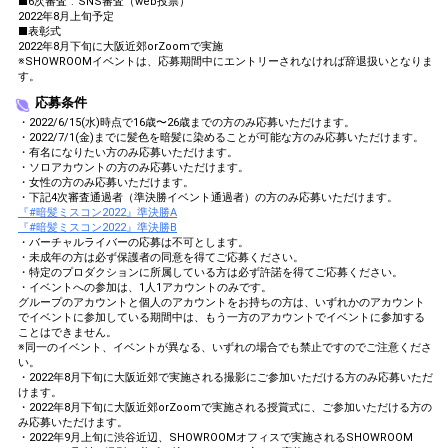
■6次審査 : SNS審査（web投票）
2022年8月上旬予定
■表彰式
2022年8月下旬に大阪近郊orZoomで実施
※SHOWROOMイベントは、応募期間中にエントリーされなければ辞退扱いとなりま
す。
応募条件
・2022/6/15(水)時点で16歳〜26歳までの方のみ応募いただけます。
・2022/7/1(金)までに髪色を暗髪に染めることが可能な方のみ応募いただけます。
・有名になりたい方のみ応募いただけます。
・ソロアカウントの方のみ応募いただけます。
・女性の方のみ応募いただけます。
・下記4次審査通過者（準決勝イベント通過者）の方のみ応募いただけます。
『#暗髪ミスコン2022』準決勝A
『#暗髪ミスコン2022』準決勝B
・バーチャルライバーの応募は不可とします。
・未成年の方は必ず保護者の同意を得てご応募ください。
・特定のプロダクションに所属している方は必ず許諾を得てご応募ください。
・イベントへの参加は、1人1アカウントのみです。
グループのアカウントと個人のアカウントをお持ちの方は、いずれかのアカウント
でイベントに参加している期間中は、もう一方のアカウントでイベントに参加する
ことはできません。
※同一のイベント、イベントが異なる、いずれの場合でも禁止ですのでご注意くださ
い。
・2022年8月下旬に大阪近郊で実施される撮影にご参加いただける方のみ応募いただ
けます。
・2022年8月下旬に大阪近郊orZoomで実施される授賞式に、ご参加いただける方の
み応募いただけます。
・2022年9月上旬に渋谷近辺、SHOWROOMオフィスで実施されるSHOWROOM