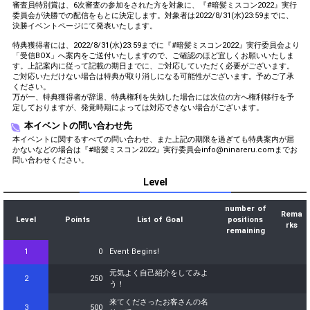
審査員特別賞は、6次審査の参加をされた方を対象に、『#暗髪ミスコン2022』実行
委員会が決勝での配信をもとに決定します。対象者は2022/8/31(水)23:59までに、
決勝イベントページにて発表いたします。
特典獲得者には、2022/8/31(水)23:59までに『#暗髪ミスコン2022』実行委員会より
「受信BOX」へ案内をご送付いたしますので、ご確認のほど宜しくお願いいたしま
す。上記案内に従って記載の期日までに、ご対応していただく必要がございます。
ご対応いただけない場合は特典が取り消しになる可能性がございます。予めご了承
ください。
万が一、特典獲得者が辞退、特典権利を失効した場合には次位の方へ権利移行を予
定しておりますが、発覚時期によっては対応できない場合がございます。
本イベントの問い合わせ先
本イベントに関するすべての問い合わせ、また上記の期限を過ぎても特典案内が届
かないなどの場合は『#暗髪ミスコン2022』実行委員会info@ninareru.comまでお
問い合わせください。
Level
number of
Rema
Level
Points
List of Goal
positions
rks
remaining
1
0
Event Begins!
元気よく自己紹介をしてみよ
2
250
う！
来てくださったお客さんの名
3
500