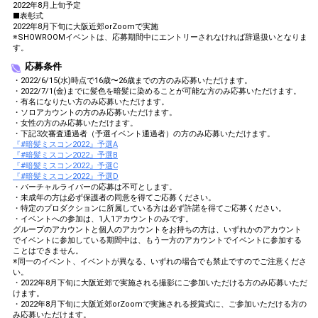
よう！
2022年8月上旬予定
■表彰式
明日のコーディネートを考え
14
55000
2022年8月下旬に大阪近郊orZoomで実施
てみよう！
※SHOWROOMイベントは、応募期間中にエントリーされなければ辞退扱いとなりま
す。
好きな動物を発表してみよ
15
60000
う！
応募条件
苦手な動物を発表してみよ
・2022/6/15(水)時点で16歳〜26歳までの方のみ応募いただけます。
16
70000
・2022/7/1(金)までに髪色を暗髪に染めることが可能な方のみ応募いただけます。
う！
・有名になりたい方のみ応募いただけます。
好きなお菓子を発表してみよ
・ソロアカウントの方のみ応募いただけます。
17
80000
う！
・女性の方のみ応募いただけます。
・下記3次審査通過者（予選イベント通過者）の方のみ応募いただけます。
好きな映画を発表してみよ
『#暗髪ミスコン2022』予選A
18
90000
う！
『#暗髪ミスコン2022』予選B
『#暗髪ミスコン2022』予選C
あなたの憧れている有名人を
19
100000
『#暗髪ミスコン2022』予選D
発表してみよう！
・バーチャルライバーの応募は不可とします。
・未成年の方は必ず保護者の同意を得てご応募ください。
得意なスポーツを発表してみ
20
110000
・特定のプロダクションに所属している方は必ず許諾を得てご応募ください。
よう！
・イベントへの参加は、1人1アカウントのみです。
苦手なスポーツを発表してみ
グループのアカウントと個人のアカウントをお持ちの方は、いずれかのアカウント
21
120000
でイベントに参加している期間中は、もう一方のアカウントでイベントに参加する
よう！
ことはできません。
自分の特技を発表してみよ
※同一のイベント、イベントが異なる、いずれの場合でも禁止ですのでご注意くださ
22
130000
う！
い。
・2022年8月下旬に大阪近郊で実施される撮影にご参加いただける方のみ応募いただ
自分のフェチを発表してみよ
けます。
23
140000
う！
・2022年8月下旬に大阪近郊orZoomで実施される授賞式に、ご参加いただける方の
み応募いただけます。