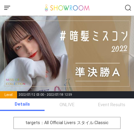
Level
2022/07/12 03:00 - 2022/07/18 12:59
number of
Details
ONLIVE
Event Results
Rema
Level
Points
List of Goal
positions
rks
remaining
1
0
Event Begins!
targets：All Official Livers
スタイル:Classic
元気よく自己紹介をしてみよ
2
250