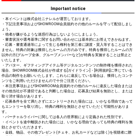
Important notice
・本イベントは株式会社ニナレルが運営しております。

・下記注意事項およびSHOWROOM会員規約その他のルールを守って配信しまし
ょう。

・他者が嫌がるような迷惑行為はしないようにしましょう。

・審査状況や選考基準に関するお問い合わせには基本的にお答えできかねます。

・応募・審査通過等によって生じる権利を第三者に譲渡・質入等することはでき
ません。特典の対象は獲得したルームの方のみです。特典を獲得したルームの方
以外の方(グループ全体、グループメンバーなど)が特典を実施することは禁止と
いたします。

・アバター、ギフティングアイテム等デジタルコンテンツの制作権を獲得された
場合、SHOWROOM株式会社が作成する[ガイドライン]・[利用規約]に準じている
作品の制作をお願いいたします。これらに違反している場合は、獲得したコンテ
ンツをご利用いただけませんので十分ご注意ください。

・本注意事項およびSHOWROOM会員規約その他のルールに違反した場合または
その他当社が不適切であると判断した場合は、応募及び結果を無効とし、または
取り消す場合があります。

・応募条件を全て満たさずにエントリーされた場合には、いかなる理由であって
もエントリーを取り消し、特典の権利を無効とさせていただく可能性がありま
す。

・バーチャルライバーに関しては各人の世界観により定義された性別です。

・イベントを途中離脱された場合には、いかなる理由であっても特典の権利を無
効とさせていただきます。

・金銭、物品、その他プレゼント(チェキ、お礼カードなどは除く)を視聴者に贈