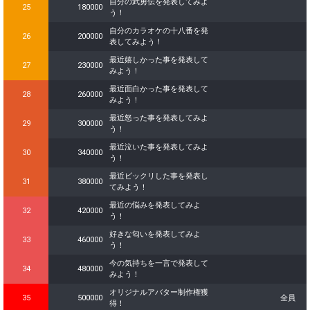
自分の武勇伝を発表してみよ
25
180000
う！
自分のカラオケの十八番を発
26
200000
表してみよう！
最近嬉しかった事を発表して
27
230000
みよう！
最近面白かった事を発表して
28
260000
みよう！
最近怒った事を発表してみよ
29
300000
う！
最近泣いた事を発表してみよ
30
340000
う！
最近ビックリした事を発表し
31
380000
てみよう！
最近の悩みを発表してみよ
32
420000
う！
好きな匂いを発表してみよ
33
460000
う！
今の気持ちを一言で発表して
34
480000
みよう！
オリジナルアバター制作権獲
35
500000
全員
得！