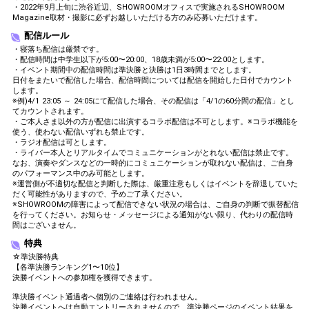
自分の得意料理を発表してみ
24
150000
・2022年9月上旬に渋谷近辺、SHOWROOMオフィスで実施されるSHOWROOM
よう！
Magazine取材・撮影に必ずお越しいただける方のみ応募いただけます。
自分の武勇伝を発表してみよ
25
配信ルール
180000
う！
・寝落ち配信は厳禁です。
自分のカラオケの十八番を発
・配信時間は中学生以下が5:00〜20:00、18歳未満が5:00〜22:00とします。
26
200000
表してみよう！
・イベント期間中の配信時間は準決勝と決勝は1日3時間までとします。
日付をまたいで配信した場合、配信時間については配信を開始した日付でカウント
最近嬉しかった事を発表して
します。
27
230000
みよう！
※例)4/1 23:05 ～ 24:05にて配信した場合、その配信は「4/1の60分間の配信」とし
てカウントされます。
最近面白かった事を発表して
・ご本人さま以外の方が配信に出演するコラボ配信は不可とします。※コラボ機能を
28
260000
みよう！
使う、使わない配信いずれも禁止です。
・ラジオ配信は可とします。
最近怒った事を発表してみよ
29
300000
・ライバー本人とリアルタイムでコミュニケーションがとれない配信は禁止です。
う！
なお、演奏やダンスなどの一時的にコミュニケーションが取れない配信は、ご自身
のパフォーマンス中のみ可能とします。
最近泣いた事を発表してみよ
30
340000
※運営側が不適切な配信と判断した際は、厳重注意もしくはイベントを辞退していた
う！
だく可能性がありますので、予めご了承ください。
最近ビックリした事を発表し
※SHOWROOMの障害によって配信できない状況の場合は、ご自身の判断で振替配信
31
380000
てみよう！
を行ってください。お知らせ・メッセージによる通知がない限り、代わりの配信時
間はございません。
最近の悩みを発表してみよ
32
420000
特典
う！
☆準決勝特典
好きな匂いを発表してみよ
33
460000
【各準決勝ランキング1〜10位】
う！
決勝イベントへの参加権を獲得できます。
今の気持ちを一言で発表して
34
480000
準決勝イベント通過者へ個別のご連絡は行われません。
みよう！
決勝イベントへは自動エントリーされませんので、準決勝ページのイベント結果を