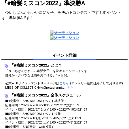
う！
『#暗髪ミスコン2022』準決勝A
来てくださったお客さんの名
3
500
『今いちばんかわいい暗髪女子』を決めるコンテストです！本イベント
前を呼んでみよう！
は、準決勝Aです！
あなたのニックネームを発表
4
1000
しよう！その由来は？
5
2500
あなたの夢を発表しよう！
あなたの趣味について話して
6
5000
みよう！
好きなマンガを発表してみよ
イベント詳細
7
10000
う！
『#暗髪ミスコン2022』とは？
あなたの好きなアーティスト
8
15000
「今いちばんかわいい暗髪女子」を決めるコンテストです！
を発表してみよう！
自分がトクベツな理由を見つける、1ヶ月間。
好きな映画を発表してみよ
9
20000
公式WEBサイト・エントリーページは
う！
こちら
(エントリー期間は終了しております)
MISS OF COLLECTION公式Instagramは
こちら
10
25000
好きな色を発表してみよう！
『#暗髪ミスコン2022』全体スケジュール
■4次審査 : SHOWROOMイベント準決勝
好きな食べ物を発表してみよ
11
30000
応募期間：2022/7/7(木)22:00〜2022/7/12(火)11:59
う！
イベント期間：2022/7/12(火)12:00〜2022/7/18(月)21:59
嫌いな食べ物を発表してみよ
■5次審査 : SHOWROOMイベント決勝
12
35000
う！
応募期間：2022/7/18(月)22:00〜2022/7/23(土)11:59
イベント期間：2022/7/23(土)12:00〜2022/7/31(日)21:59
自分の座右の銘を発表してみ
■6次審査 : SNS審査（web投票）
13
45000