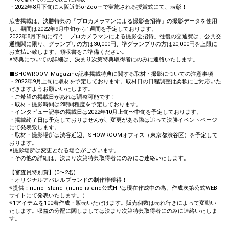
・2022年8月下旬に大阪近郊orZoomで実施される授賞式にて、表彰！
広告掲載は、決勝特典の「プロカメラマンによる撮影会招待」の撮影データを使用
し、期間は2022年9月中旬から1週間を予定しております。
2022年8月下旬に行う「プロカメラマンによる撮影会招待」往復の交通費は、公共交
通機関に限り、グランプリの方は30,000円、準グランプリの方は20,000円を上限に
お支払い致します。領収書をご準備ください。
※特典についての詳細は、決まり次第特典取得者にのみに連絡いたします。
■SHOWROOM Magazine記事掲載特典に関する取材・撮影についての注意事項
・2022年9月上旬に取材を予定しております。取材日の日程調整は柔軟にご対応いた
だきますようお願いいたします。
・ご希望の掲載日があれば調整可能です！
・取材・撮影時間は2時間程度を予定しております。
・インタビュー記事の掲載日は2022年10月上旬〜中旬を予定しております。
・掲載終了日は予定しておりませんが、変更がある際は追って決勝イベントページ
にて発表致します。
・取材・撮影場所は渋谷近辺、SHOWROOMオフィス（東京都渋谷区）を予定して
おります。
※撮影場所は変更となる場合がございます。
・その他の詳細は、決まり次第特典取得者にのみにご連絡いたします。
【審査員特別賞】(0〜2名)
・オリジナルアパレルブランドの制作権獲得！
※提供：nuno island（nuno island公式HPは現在作成中の為、作成次第公式WEB
サイトにて発表いたします。）
※1アイテムを100着作成・販売いただけます。販売個数は売れ行きによって変動い
たします。収益の分配に関しましては決まり次第特典取得者にのみに連絡いたしま
す。