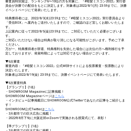
審査員特別賞は、ランキング6〜10位の方を対象に、『#暗髪ミスコン2022』実行委
員会が決勝での配信をもとに決定します。対象者は2022/8/1(月) 23:59までに、決勝
イベントページにて発表いたします。
特典獲得者には、2022/8/3(水)23:59までに『#暗髪ミスコン2022』実行委員会より
「受信BOX」へ案内をご送付いたしますので、ご確認のほど宜しくお願いいたしま
す。
上記案内に従って2022/8/5(金)23:59までに、ご対応していただく必要がございま
す。
ご対応いただけない場合は特典が取り消しになる可能性がございます。予めご了承
ください。
万が一、特典獲得者が辞退、特典権利を失効した場合には次位の方へ権利移行を予
定しておりますが、発覚時期によっては対応できない場合がございます。
▼6次審査
審査内容：『#暗髪ミスコン2022』公式WEBサイトによる投票審査・投票数により
決定いたします。
対象者は2022/8/19(金) 23:59までに、決勝イベントページにて発表いたします。
▼6次審査特典
【グランプリ】(1名)
・SHOWROOM Magazineに記事掲載！
SHOWROOM Magazineページは
こちら
・インタビュー記事掲載日にSHOWROOM公式Twitterであなたの記事をご紹介しま
す！
SHOWROOM公式Twitterは
こちら
・3大都市での巨大広告に掲載！
・2022年8月下旬に大阪近郊orZoomで実施される授賞式にて、表彰！
【準グランプリ】(1名)
・3大都市での巨大広告に掲載！