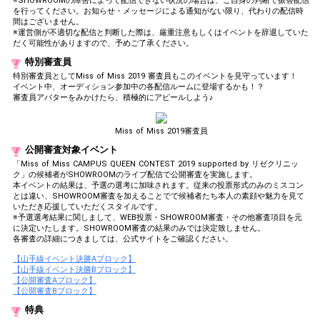
※SHOWROOMの障害によって配信できない状況の場合は、ご自身の判断で振替配信
を行ってください。お知らせ・メッセージによる通知がない限り、代わりの配信時
間はございません。
※運営側が不適切な配信と判断した際は、厳重注意もしくはイベントを辞退していた
だく可能性がありますので、予めご了承ください。
特別審査員
特別審査員としてMiss of Miss 2019 審査員もこのイベントを見守っています！
イベント中、オーディション参加中の各配信ルームに登場するかも！？
審査員アバターをみかけたら、積極的にアピールしよう♪
Miss of Miss 2019審査員
公開審査対象イベント
「Miss of Miss CAMPUS QUEEN CONTEST 2019 supported by リゼクリニッ
ク」の候補者がSHOWROOMのライブ配信で公開審査を実施します。
本イベントの結果は、予選の選考に加味されます。従来の投票形式のみのミスコン
とは違い、SHOWROOM審査を加えることでで候補者たち本人の素顔や魅力を見て
いただき応援していただくスタイルです。
※予選選考結果に関しまして、WEB投票・SHOWROOM審査・その他審査項目を元
に決定いたします。SHOWROOM審査の結果のみでは決定致しません。
各審査の詳細につきましては、公式サイトをご確認ください。
【山手線イベント決勝Aブロック】
【山手線イベント決勝Bブロック】
【公開審査Aブロック】
【公開審査Bブロック】
特典