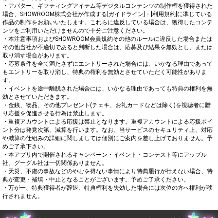
・アバター、ギフティングアイテム等デジタルコンテンツの制作権を獲得された
場合、SHOWROOM株式会社が作成する[ガイドライン]・[利用規約]に準じている
作品の制作をお願いいたします。これらに違反している場合は、獲得したコンテ
ンツをご利用いただけませんので十分ご注意ください。

・本注意事項およびSHOWROOM会員規約その他のルールに違反した場合または
その他当社が不適切であると判断した場合は、応募及び結果を無効とし、または
取り消す場合があります。

・応募条件を全て満たさずにエントリーされた場合には、いかなる理由であって
もエントリーを取り消し、特典の権利を無効とさせていただく可能性がありま
す。

・イベントを途中離脱された場合には、いかなる理由であっても特典の権利を無
効とさせていただきます。

・金銭、物品、その他プレゼント(チェキ、お礼カードなどは除く)を視聴者に贈
り応援を促進させる行為は禁止します。

・重複アカウントによる応援は禁止となります。重複アカウントによる応援ポイ
ント分は発覚次第、減算を行います。なお、当サービスのセキュリティ上、対応
や減算の仕組みの詳細に関しましては個別にご案内を差し上げておりません。予
めご了承下さい。

・本アプリ内で開催されるキャンペーン・イベント・コンテスト等にアップル
社、グーグル社は一切関係ありません。

・天災、不慮の事故などのやむを得ない事情により特典履行が行えない場合、特
典が変更・補填・中止となることがございます。予めご了承ください。

・万が一、特典獲得者が辞退、特典権利を失効した場合には次位の方へ権利が移
行されません。