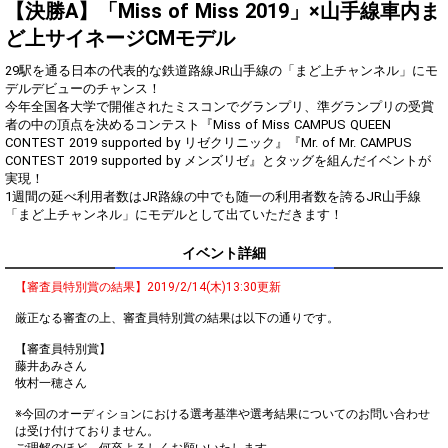
得！
【決勝A】「Miss of Miss 2019」×山手線車内ま
ど上サイネージCMモデル
Gifting
Comments
29駅を通る日本の代表的な鉄道路線JR山手線の「まど上チャンネル」にモ
Throw gifts to the stage and join
You can post comments. Please
デルデビューのチャンス！
the live performance.
refrain from posting comments
今年全国各大学で開催されたミスコンでグランプリ、準グランプリの受賞
First, try throwing free Stars
that may offend performers or
者の中の頂点を決めるコンテスト『Miss of Miss CAMPUS QUEEN
(once a day)! You can also charge
other users.
CONTEST 2019 supported by リゼクリニック』『Mr. of Mr. CAMPUS
Show Gold to purchase gifts
CONTEST 2019 supported by メンズリゼ』とタッグを組んだイベントが
(available from 1 JPY)! When you
実現！
continue to send gifts to the
1週間の延べ利用者数はJR路線の中でも随一の利用者数を誇るJR山手線
performer(s), the performer's
popularity ranking and your
ranking go up.
To cheer on performers, you can
イベント詳細
send them gifts.
To send performers paid items,
【審査員特別賞の結果】2019/2/14(木)13:30更新
you must use Show Gold.
厳正なる審査の上、審査員特別賞の結果は以下の通りです。
【審査員特別賞】
藤井あみさん
Close
牧村一穂さん
※今回のオーディションにおける選考基準や選考結果についてのお問い合わせ
は受け付けておりません。
ご理解のほど、何卒よろしくお願いいたします。