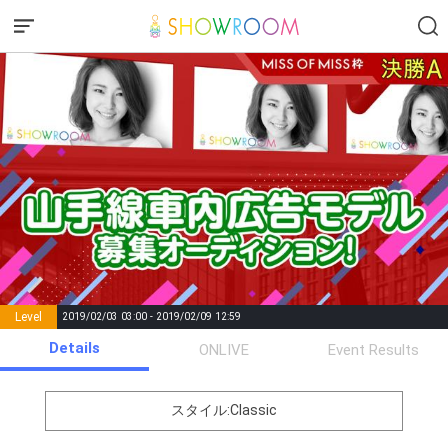
Level
2019/02/03 03:00 - 2019/02/09 12:59
number of
Details
ONLIVE
Event Results
Rema
Level
Points
List of Goal
positions
rks
remaining
1
0
Event Begins!
スタイル:Classic
オリジナルアバター制作権獲
2
500000
全員