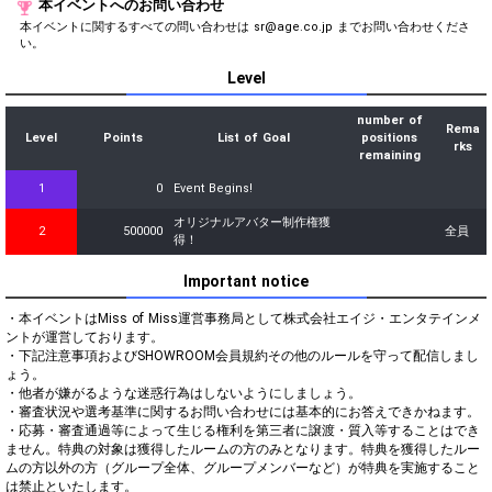
本イベントへのお問い合わせ
本イベントに関するすべての問い合わせは sr@age.co.jp までお問い合わせくださ
い。
Level
number of
Rema
Level
Points
List of Goal
positions
rks
remaining
1
0
Event Begins!
オリジナルアバター制作権獲
2
500000
全員
得！
Important notice
・本イベントはMiss of Miss運営事務局として株式会社エイジ・エンタテインメ
ントが運営しております。

・下記注意事項およびSHOWROOM会員規約その他のルールを守って配信しまし
ょう。

・他者が嫌がるような迷惑行為はしないようにしましょう。

・審査状況や選考基準に関するお問い合わせには基本的にお答えできかねます。

・応募・審査通過等によって生じる権利を第三者に譲渡・質入等することはでき
ません。特典の対象は獲得したルームの方のみとなります。特典を獲得したルー
ムの方以外の方（グループ全体、グループメンバーなど）が特典を実施すること
は禁止といたします。
