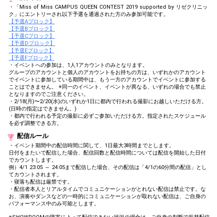
・「Miss of Miss CAMPUS QUEEN CONTEST 2019 supported by リゼクリニッ
ク」にエントリーされ以下予選を通過された方のみ参加可能です。
【予選Aブロック】
【予選Bブロック】
【予選Cブロック】
【予選Dブロック】
【予選Eブロック】
【予選Fブロック】
・イベントへの参加は、1人1アカウントのみとなります。
グループのアカウントと個人のアカウントをお持ちの方は、いずれかのアカウント
でイベントに参加している期間中は、もう一方のアカウントでイベントに参加する
ことはできません。 ※同一のイベント、イベントが異なる、いずれの場合でも禁止
となりますのでご注意ください。
・2/18(月)〜2/20(水)のいずれか1日に都内で行われる撮影にお越しいただける方。
(日時の指定はできません。)
・都内で行われる予定の撮影に必ずご参加いただける方。指定されたスケジュール
を必ず調整できる方。
配信ルール
・イベント期間中の配信時間に関して、1日最大3時間までとします。
日付をまたいで配信した場合、配信回数と配信時間については配信を開始した日付
でカウントします。
例）4/1 23:05 ～ 24:05まで配信した場合、その配信は「4/1の60分間の配信」とし
てカウントされます。
・寝落ち配信は厳禁です。
・配信者本人とリアルタイムでコミュニケーションがとれない配信は禁止です。な
お、演奏やダンスなどの一時的にコミュニケーションが取れない配信は、ご自身の
パフォーマンス中のみ可能とします。