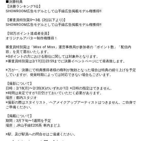
■決勝特典
【決勝ランキング1位】
SHOWROOM広告モデルとして山手線広告掲載モデル権獲得!!
【審査員特別賞0〜3名 (2位以下より)】
SHOWROOM広告モデルとして山手線広告掲載モデル権獲得!!
【50万ポイント達成者全員】
オリジナルアバター制作権獲得！
審査員特別賞は「Miss of Miss」運営事務局が参加者の「ポイント数」「配信内
容」を見て選出いたします。
※0ポイントの方における順位に関しては対象外となります。
※審査員特別賞は2/17(日)23:59までに決勝イベントページにて発表致します。
※万が一、決勝にて特典獲得者様の権利が無効となった場合は特典の繰り上げを予定
していますが、発覚時期によっては対応できない場合もございます。
【撮影について】
日時：2/18(月)〜2/20(水)のいずれか1日 ※日時の指定はできません。
※時間は未定ですが1日空けておいていただく必要があります。
場所：都内スタジオ
※撮影の際はスタイリスト、ヘアメイクアップアーティストはつきません。ご自身で
ご準備ください。
【掲載について】
期間：3月下旬〜1週間を予定
場所：JR山手線E235系 車内まど上
※駅、及び駅員への問合せはご遠慮ください。