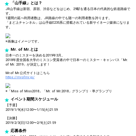
「山手線」とは？
JR山手線は新宿、原宿、渋谷などをはじめ、29駅を通る日本の代表的な鉄道路線で
す。
1週間の延べ利用者数は、JR路線の中でも随一の利用者数を誇ります。
「まど上チャンネル」は山手線E235系に搭載されている新サイネージ媒体になりま
す。
※画像はイメージです。
Mr. of Mr.とは
日本一のミスターを決める2019年3月。
2018年度全国各大学のミスコン受賞者の中で日本一のミスター・キャンパス「Mr.
of Mr. 2019」が決定します！
Mr.of Mr.公式サイトはこちら
https://mrofmr.jp/
※「Miss of Miss2018」「Mr. of Mr.2018」グランプリ・準グランプリ
イベント期間スケジュール
【予選】
2019/1/9(水)12:00〜1/15(火)21:59
【決勝】
2019/2/3(日)12:00〜2/9(土)21:59
応募条件