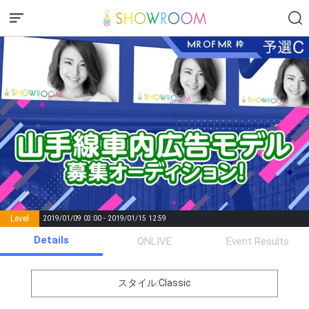
Level
2019/01/09 03:00 - 2019/01/15 12:59
number of
Details
ONLIVE
Event Results
Rema
Level
Points
List of Goal
positions
rks
remaining
1
0
Event Begins!
スタイル:Classic
オリジナルアバター制作権獲
2
500000
全員