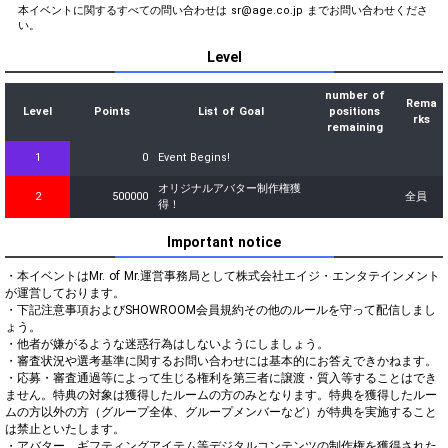
本イベントに関するすべての問い合わせは sr@age.co.jp までお問い合わせくださ
い。
Level
number of
Rema
Level
Points
List of Goal
positions
rks
remaining
1
0
Event Begins!
オリジナルアバター制作権獲
2
500000
全員
得！
Important notice
・本イベントはMr. of Mr.運営事務局として株式会社エイジ・エンタテインメント
が運営しております。

・下記注意事項およびSHOWROOM会員規約その他のルールを守って配信しまし
ょう。

・他者が嫌がるような迷惑行為はしないようにしましょう。

・審査状況や選考基準に関するお問い合わせには基本的にお答えできかねます。

・応募・審査通過等によって生じる権利を第三者に譲渡・質入等することはでき
ません。特典の対象は獲得したルームの方のみとなります。特典を獲得したルー
ムの方以外の方（グループ全体、グループメンバーなど）が特典を実施すること
は禁止といたします。

・アバター、ギフティングアイテム等デジタルコンテンツの制作権を獲得された