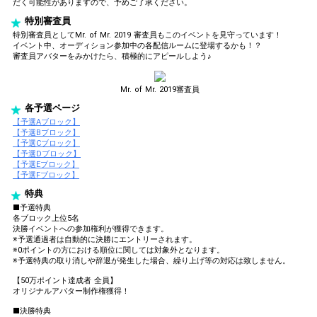
だく可能性がありますので、予めご了承ください。
特別審査員
特別審査員としてMr. of Mr. 2019 審査員もこのイベントを見守っています！
イベント中、オーディション参加中の各配信ルームに登場するかも！？
審査員アバターをみかけたら、積極的にアピールしよう♪
Mr. of Mr. 2019審査員
各予選ページ
【予選Aブロック】
【予選Bブロック】
【予選Cブロック】
【予選Dブロック】
【予選Eブロック】
【予選Fブロック】
特典
■予選特典
各ブロック上位5名
決勝イベントへの参加権利が獲得できます。
※予選通過者は自動的に決勝にエントリーされます。
※0ポイントの方における順位に関しては対象外となります。
※予選特典の取り消しや辞退が発生した場合、繰り上げ等の対応は致しません。
【50万ポイント達成者 全員】
オリジナルアバター制作権獲得！
■決勝特典