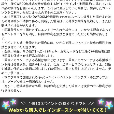
場合、SHOWROOM株式会社が作成する[ガイドライン]・[利用規約]に準じている
作品の制作をお願いいたします。これらに違反している場合は、獲得したコンテ
ンツをご利用いただけませんので十分ご注意ください。

・本注意事項およびSHOWROOM会員規約その他のルールに違反した場合または
その他当社が不適切であると判断した場合は、応募及び結果を無効とし、または
取り消す場合があります。

・応募条件を全て満たさずにエントリーされた場合には、いかなる理由であって
もエントリーを取り消し、特典の権利を無効とさせていただく可能性がありま
す。

・イベントを途中離脱された場合には、いかなる理由であっても特典の権利を無
効とさせていただきます。

・金銭、物品、その他プレゼント(チェキ、お礼カードなどは除く)を視聴者に贈
り応援を促進させる行為は禁止します。

・重複アカウントによる応援は禁止となります。重複アカウントによる応援ポイ
ント分は発覚次第、減算を行います。なお、当サービスのセキュリティ上、対応
や減算の仕組みの詳細に関しましては個別にご案内を差し上げておりません。予
めご了承下さい。

・本アプリ内で開催されるキャンペーン・イベント・コンテスト等にアップル
社、グーグル社は一切関係ありません。

・万が一、特典獲得者が辞退、特典権利を失効した場合には次位の方へ権利が移