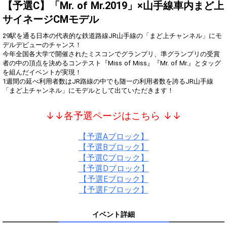
得！
【予選C】「Mr. of Mr.2019」×山手線車内まど上
サイネージCMモデル
Gifting
Comments
29駅を通る日本の代表的な鉄道路線JR山手線の「まど上チャンネル」にモ
Throw gifts to the stage and join
You can post comments. Please
デルデビューのチャンス！
the live performance.
refrain from posting comments
今年全国各大学で開催されたミスコンでグランプリ、準グランプリの受賞
First, try throwing free Stars
that may offend performers or
者の中の頂点を決めるコンテスト『Miss of Miss』『Mr. of Mr.』とタッグ
(once a day)! You can also charge
other users.
を組んだイベントが実現！
Show Gold to purchase gifts
1週間の延べ利用者数はJR路線の中でも随一の利用者数を誇るJR山手線
(available from 1 JPY)! When you
continue to send gifts to the
performer(s), the performer's
popularity ranking and your
↓↓各予選ページはこちら ↓↓
ranking go up.
To cheer on performers, you can
send them gifts.
【予選Aブロック】
To send performers paid items,
【予選Bブロック】
you must use Show Gold.
【予選Cブロック】
【予選Dブロック】
【予選Eブロック】
Close
【予選Fブロック】
イベント詳細