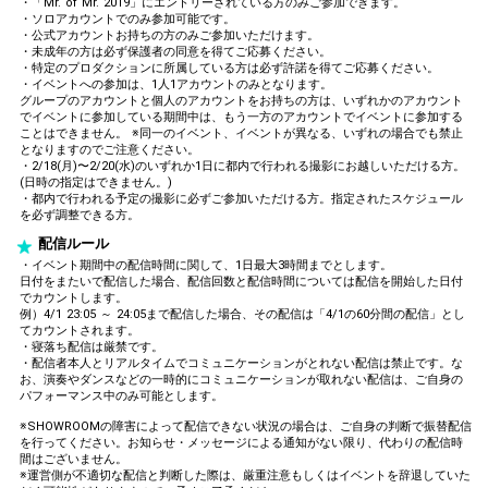
・「Mr. of Mr. 2019」にエントリーされている方のみご参加できます。
・ソロアカウントでのみ参加可能です。
・公式アカウントお持ちの方のみご参加いただけます。
・未成年の方は必ず保護者の同意を得てご応募ください。
・特定のプロダクションに所属している方は必ず許諾を得てご応募ください。
・イベントへの参加は、1人1アカウントのみとなります。
グループのアカウントと個人のアカウントをお持ちの方は、いずれかのアカウント
でイベントに参加している期間中は、もう一方のアカウントでイベントに参加する
ことはできません。 ※同一のイベント、イベントが異なる、いずれの場合でも禁止
となりますのでご注意ください。
・2/18(月)〜2/20(水)のいずれか1日に都内で行われる撮影にお越しいただける方。
(日時の指定はできません。)
・都内で行われる予定の撮影に必ずご参加いただける方。指定されたスケジュール
を必ず調整できる方。
配信ルール
・イベント期間中の配信時間に関して、1日最大3時間までとします。
日付をまたいで配信した場合、配信回数と配信時間については配信を開始した日付
でカウントします。
例）4/1 23:05 ～ 24:05まで配信した場合、その配信は「4/1の60分間の配信」とし
てカウントされます。
・寝落ち配信は厳禁です。
・配信者本人とリアルタイムでコミュニケーションがとれない配信は禁止です。な
お、演奏やダンスなどの一時的にコミュニケーションが取れない配信は、ご自身の
パフォーマンス中のみ可能とします。
※SHOWROOMの障害によって配信できない状況の場合は、ご自身の判断で振替配信
を行ってください。お知らせ・メッセージによる通知がない限り、代わりの配信時
間はございません。
※運営側が不適切な配信と判断した際は、厳重注意もしくはイベントを辞退していた