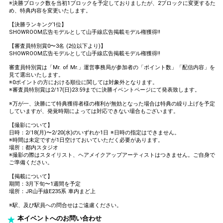
※決勝ブロック数を当初1ブロックを予定しておりましたが、2ブロックに変更するた
め、特典内容を変更いたします。
【決勝ランキング1位】
SHOWROOM広告モデルとして山手線広告掲載モデル権獲得!!
【審査員特別賞0〜3名 (2位以下より)】
SHOWROOM広告モデルとして山手線広告掲載モデル権獲得!!
審査員特別賞は「Mr. of Mr.」運営事務局が参加者の「ポイント数」「配信内容」を
見て選出いたします。
※0ポイントの方における順位に関しては対象外となります。
※審査員特別賞は2/17(日)23:59までに決勝イベントページにて発表致します。
※万が一、決勝にて特典獲得者様の権利が無効となった場合は特典の繰り上げを予定
していますが、発覚時期によっては対応できない場合もございます。
【撮影について】
日時：2/18(月)〜2/20(水)のいずれか1日 ※日時の指定はできません。
※時間は未定ですが1日空けておいていただく必要があります。
場所：都内スタジオ
※撮影の際はスタイリスト、ヘアメイクアップアーティストはつきません。ご自身で
ご準備ください。
【掲載について】
期間：3月下旬〜1週間を予定
場所：JR山手線E235系 車内まど上
※駅、及び駅員への問合せはご遠慮ください。
本イベントへのお問い合わせ