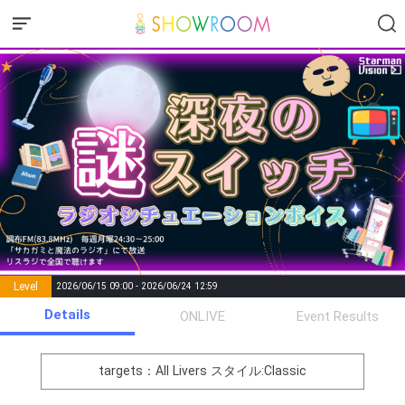
Level
2026/06/15 09:00 - 2026/06/24 12:59
number of
Details
ONLIVE
Event Results
Rema
Level
Points
List of Goal
positions
rks
remaining
1
0
Event Begins!
targets：All Livers
スタイル:Classic
オリジナルアバター制作権獲
2
300000