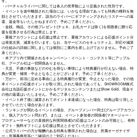
す。

・バーチャルライバーに関しては各人の世界観により定義された性別です。

・イベントを途中離脱された場合には、いかなる理由であっても特典の権利を無
効とさせていただきます。該当のライバーにギフティングされたリスナーへの返
還、返金等もいたしかねますので、予めご了承ください。

・金銭、物品、その他プレゼント(チェキ、お礼カードは除く)を視聴者に贈り応
援を促進させる行為は禁止します。

・重複アカウントによる応援は禁止です。重複アカウントによる応援ポイント分
は発覚次第、減算を行います。なお、当サービスのセキュリティ上、対応や減算
の仕組みの詳細に関しましては個別にご案内を差し上げておりません。予めご了
承ください。

・本アプリ内で開催されるキャンペーン・イベント・コンテスト等にアップル
社、グーグル社は一切関係ありません。

・天災、不慮の事故などのやむを得ない事情により特典履行が行えない場合、特
典が変更・補填・中止となることがございます。予めご了承ください。

・万が一、前項に定める事由による特典履行が変更、中止となった場合、その他
本イベントの応援ポイントが取り消しされた場合であっても、SHOWROOM株式
会社は当該応援ポイントにかかるデジタルコンテンツまたはShow Gold、現金そ
の他の返還はいたしません。予めご了承ください。

・イベント終了後に減算されてポイント未達成になった場合、特典は取り消しと
させていただく場合があります。

・ランキングが関わるイベントの場合、グループメンバー同士(グループアカウン
ト、個人アカウント問わず)、または、イベント参加者の関係者(マネージャー・
プロデューサーなどの直接的な利害関係者)の応援はコメントのみ可能とし、有料
ギフト・無料ギフトによる応援は禁止とさせていただきます。

・公式ライバーの方が報酬のある特典を獲得された場合は、所属オーガナイザ