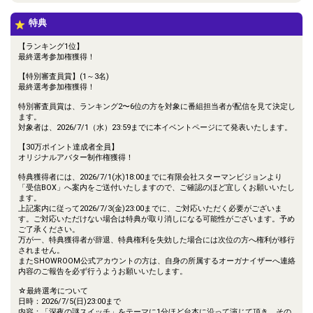
特典
【ランキング1位】
最終選考参加権獲得！
【特別審査員賞】(1～3名)
最終選考参加権獲得！
特別審査員賞は、ランキング2〜6位の方を対象に番組担当者が配信を見て決定し
ます。
対象者は、2026/7/1（水）23:59までに本イベントページにて発表いたします。
【30万ポイント達成者全員】
オリジナルアバター制作権獲得！
特典獲得者には、2026/7/1(水)18:00までに有限会社スターマンビジョンより
「受信BOX」へ案内をご送付いたしますので、ご確認のほど宜しくお願いいたし
ます。
上記案内に従って2026/7/3(金)23:00までに、ご対応いただく必要がございま
す。ご対応いただけない場合は特典が取り消しになる可能性がございます。予め
ご了承ください。
万が一、特典獲得者が辞退、特典権利を失効した場合には次位の方へ権利が移行
されません。
またSHOWROOM公式アカウントの方は、自身の所属するオーガナイザーへ連絡
内容のご報告を必ず行うようお願いいたします。
☆最終選考について
日時：2026/7/5(日)23:00まで
内容：「深夜の謎スイッチ」をテーマに1分ほど台本に沿って演じて頂き、その