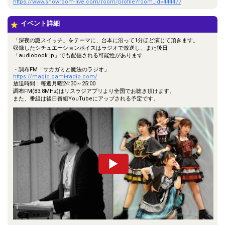
https://www.showroom-live.com/room/profile?room_id=444477
イベント詳細
「深夜の謎スイッチ」をテーマに、台本に沿って1分ほど演じて頂きます。
収録したシチュエーションボイスはラジオで放送し、また後日
「audiobook.jp」でも配信される可能性があります
・調布FM「サカガミと魔法のラジオ」
https://magic.gami-radio.com/
放送時間：毎週月曜24:30～25:00
調布FM(83.8MHz)はリスラジアプリより全国でお聴き頂けます。
また、番組は後日番組YouTubeにアップされる予定です。