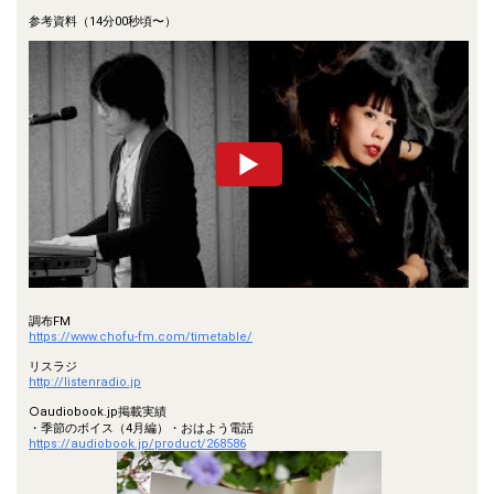
参考資料（14分00秒頃〜）
調布FM
https://www.chofu-fm.com/timetable/
リスラジ
http://listenradio.jp
○audiobook.jp掲載実績
・季節のボイス（4月編）・おはよう電話
https://audiobook.jp/product/268586