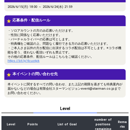
2026/6/15(月) 18:00 ～ 2026/6/24(水) 21:59
応募条件・配信ルール
・ソロアカウントの方のみ応募いただけます。
・性別に関係なく応募いただけます。
・バーチャルライバーの応募は可とします。
・特典欄をご確認の上、問題なく履行できる方のみ応募いただけます。
・ご本人さま以外の方が配信に出演するコラボ配信は不可とします。※コラボ機
能を使う、使わない配信いずれも禁止です。
その他の応募条件、配信ルールはこちらをご確認ください。
https://bit.ly/4cuotpk
本イベントの問い合わせ先
本イベントに関するすべての問い合わせ、また上記の期限を過ぎても特典案内が
届かないなどの場合は有限会社スターマンビジョンevent@starman.co.jpまで
お問い合わせください。
Level
number of
Rema
Level
Points
List of Goal
positions
rks
remaining