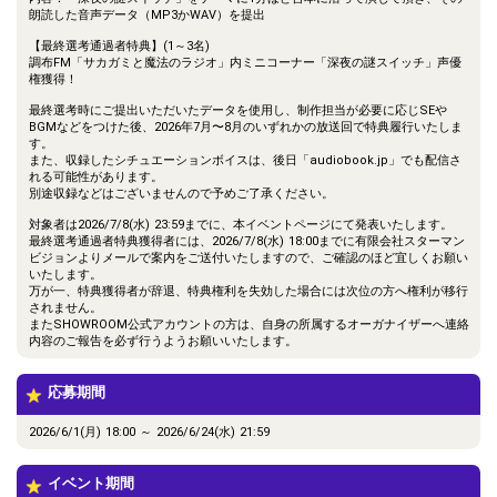
朗読した音声データ（MP3かWAV）を提出
【最終選考通過者特典】(1～3名)
調布FM「サカガミと魔法のラジオ」内ミニコーナー「深夜の謎スイッチ」声優
権獲得！
最終選考時にご提出いただいたデータを使用し、制作担当が必要に応じSEや
BGMなどをつけた後、2026年7月〜8月のいずれかの放送回で特典履行いたしま
す。
また、収録したシチュエーションボイスは、後日「audiobook.jp」でも配信さ
れる可能性があります。
別途収録などはございませんので予めご了承ください。
対象者は2026/7/8(水) 23:59までに、本イベントページにて発表いたします。
最終選考通過者特典獲得者には、2026/7/8(水) 18:00までに有限会社スターマン
ビジョンよりメールで案内をご送付いたしますので、ご確認のほど宜しくお願い
いたします。
万が一、特典獲得者が辞退、特典権利を失効した場合には次位の方へ権利が移行
されません。
またSHOWROOM公式アカウントの方は、自身の所属するオーガナイザーへ連絡
内容のご報告を必ず行うようお願いいたします。
応募期間
2026/6/1(月) 18:00 ～ 2026/6/24(水) 21:59
イベント期間