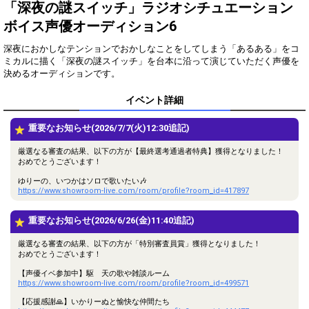
得！
「深夜の謎スイッチ」ラジオシチュエーション
ボイス声優オーディション6
Gifting
Comments
深夜におかしなテンションでおかしなことをしてしまう「あるある」をコ
Throw gifts to the stage and join
You can post comments. Please
ミカルに描く「深夜の謎スイッチ」を台本に沿って演じていただく声優を
the live performance.
refrain from posting comments
決めるオーディションです。
First, try throwing free Stars
that may offend performers or
(once a day)! You can also charge
other users.
イベント詳細
Show Gold to purchase gifts
(available from 1 JPY)! When you
continue to send gifts to the
重要なお知らせ(2026/7/7(火)12:30追記)
performer(s), the performer's
popularity ranking and your
厳選なる審査の結果、以下の方が【最終選考通過者特典】獲得となりました！
ranking go up.
おめでとうございます！
To cheer on performers, you can
send them gifts.
ゆりーの、いつかはソロで歌いたい🎶
https://www.showroom-live.com/room/profile?room_id=417897
To send performers paid items,
you must use Show Gold.
重要なお知らせ(2026/6/26(金)11:40追記)
厳選なる審査の結果、以下の方が「特別審査員賞」獲得となりました！
おめでとうございます！
Close
【声優イベ参加中】駆 天の歌や雑談ルーム
https://www.showroom-live.com/room/profile?room_id=499571
【応援感謝🙏】いかりーぬと愉快な仲間たち