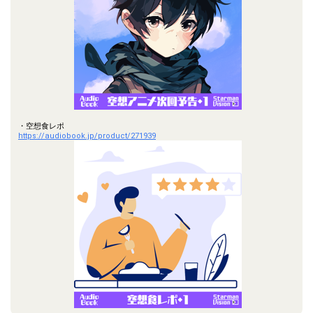
・空想食レポ
https://audiobook.jp/product/271939