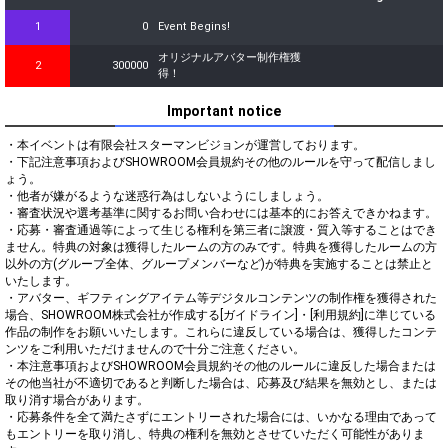
1
0
Event Begins!
オリジナルアバター制作権獲
2
300000
得！
Important notice
・本イベントは有限会社スターマンビジョンが運営しております。

・下記注意事項およびSHOWROOM会員規約その他のルールを守って配信しまし
ょう。

・他者が嫌がるような迷惑行為はしないようにしましょう。

・審査状況や選考基準に関するお問い合わせには基本的にお答えできかねます。

・応募・審査通過等によって生じる権利を第三者に譲渡・質入等することはでき
ません。特典の対象は獲得したルームの方のみです。特典を獲得したルームの方
以外の方(グループ全体、グループメンバーなど)が特典を実施することは禁止と
いたします。

・アバター、ギフティングアイテム等デジタルコンテンツの制作権を獲得された
場合、SHOWROOM株式会社が作成する[ガイドライン]・[利用規約]に準じている
作品の制作をお願いいたします。これらに違反している場合は、獲得したコンテ
ンツをご利用いただけませんので十分ご注意ください。

・本注意事項およびSHOWROOM会員規約その他のルールに違反した場合または
その他当社が不適切であると判断した場合は、応募及び結果を無効とし、または
取り消す場合があります。

・応募条件を全て満たさずにエントリーされた場合には、いかなる理由であって
もエントリーを取り消し、特典の権利を無効とさせていただく可能性がありま