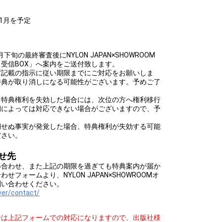
年1月を予定
下旬の最終審査後にNYLON JAPAN×SHOWROOM
受信BOX」へ案内をご送付致します。
ず記載の指示に従い期限までにご対応をお願いしま
特典が取り消しになる可能性がございます。予めご了
・特典権利を失効した場合には、次位の方へ権利移行
期によっては対応できない場合がございますので、予
期せぬ事実が発覚した場合、特典権利が失効する可能
ださい。
せ先
い合わせ、また上記の期限を過ぎても特典案内が届か
フォームより、NYLON JAPAN×SHOWROOMオ
問い合わせください。
iver/contact/
せは上記フォームでの対応になりますので、出版社様