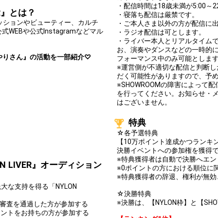
・配信時間は18歳未満が5:00～2
ER』とは？
・寝落ち配信は厳禁です。
ァッションやビューティー、カルチ
・ご本人さま以外の方が配信に
EBや公式Instagramなどマル
・ラジオ配信は可とします。
・ライバー本人とリアルタイム
お、演奏やダンスなどの一時的
濱あやりさん』の活動を一部紹介♡
フォーマンス中のみ可能としま
※運営側が不適切な配信と判断
だく可能性がありますので、予
※SHOWROOMの障害によっ
を行ってください。お知らせ・
はございません。
特典
☆各予選特典
【10万ポイント達成かつランキ
決勝イベントへの参加権を獲得
※特典獲得者は自動で決勝へエ
N LIVER』オーディション
※0ポイントの方における順位に
※特典獲得者の辞退、権利が無効
な支持を得る「NYLON
☆決勝特典
※決勝は、【NYLON枠】と【SH
、審査を通過した方が参加する
カウントをお持ちの方が参加する