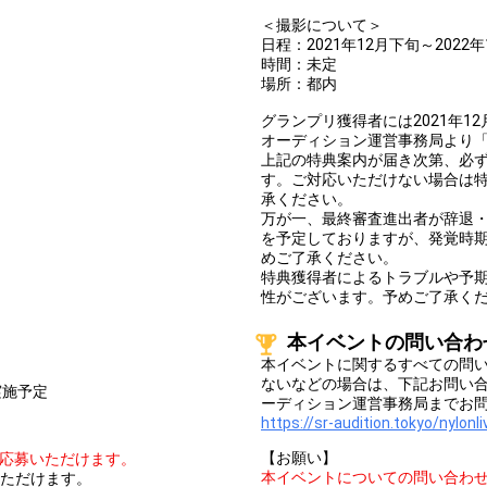
＜撮影について＞
日程：2021年12月下旬～2022
時間：未定
場所：都内
グランプリ獲得者には2021年12月
オーディション運営事務局より「
上記の特典案内が届き次第、必
す。ご対応いただけない場合は
承ください。
万が一、最終審査進出者が辞退
を予定しておりますが、発覚時
めご了承ください。
特典獲得者によるトラブルや予
性がございます。予めご了承く
本イベントの問い合わ
本イベントに関するすべての問
ないなどの場合は、下記お問い合わせ
実施予定
ーディション運営事務局までお
https://sr-audition.tokyo/nylonl
【お願い】
み応募いただけます。
本イベントについての問い合わ
募いただけます。