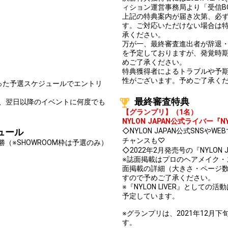
ィション運営事務局より「受信B
上記の特典案内が届き次第、必
す。ご対応いただけない場合は
承ください。
万が一、最終審査進出者が辞退
を予定しておりますが、発覚時
めご了承ください。
特典獲得者によるトラブルや予
性がございます。予めご了承く
った予選スケジュールでエントリ
最終審査特典
、翌日以降のイベントに何度でも
【グランプリ】（1名）
NYLON JAPAN公式ライバー『NY
ュール
◇NYLON JAPAN公式SNS
チャンスも♡
勝（※SHOWROOM枠は予選のみ）
◇2022年2月発売号の『NYLON
。
※誌面掲載はプロのヘアメイク
面掲載の詳細（大きさ・ページ
すので予めご了承ください。
※『NYLON LIVER』として
予定しています。
※グランプリは、2021年12月
す。