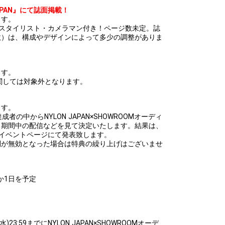
JAPAN』にて誌面掲載！
ます。
・スタイリスト・カメラマン付き！ページ数未定。誌
数）は、構成やデザインによって多少の調整がありま
ます。
関しては対象外となります。
ます。
の中からNYLON JAPAN×SHOWROOMオーディ
ト期間中の配信などを見て決定いたします。結果は、
までに決勝イベントページにて発表致します。
利が無効となった場合は特典の繰り上げはございませ
か1日を予定
)23:59までにNYLON JAPAN×SHOWROOMオーデ