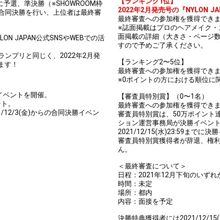
【ランキング1位】
予選、準決勝（※SHOWROOM枠
2022年2月発売号の『NYLON 
合同決勝を行い、上位者は最終審
最終審査への参加権を獲得でき
※誌面掲載はプロのヘアメイク
面掲載の詳細（大きさ・ページ
 JAPAN公式SNSやWEBでの活
すので予めご了承ください。
ンプリと同じく、2022年2月発
【ランキング2〜5位】
きます！
最終審査への参加権を獲得でき
※0ポイントの方における順位に
完結型イベントを開催。
【審査員特別賞】（0〜1名）
ント。
最終審査への参加権を獲得でき
/12/3(金)からの合同決勝イベン
審査員特別賞は、50万ポイント達成者
ション運営事務局が決勝イベン
2021/12/15(水)23:59
審査員特別賞獲得者が辞退、権
ん。
＜最終審査について＞
日程：2021年12月下旬のいずれ
時間：未定
場所：都内
内容：面接を予定
決勝特典獲得者には2021/12/15(水