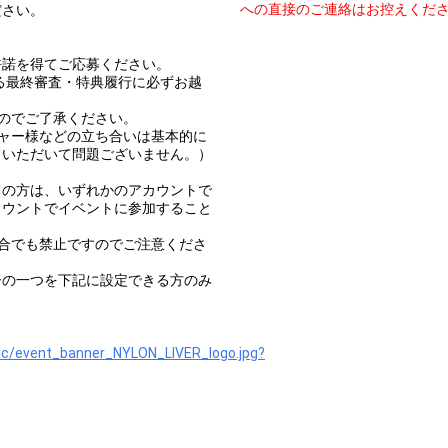
への直接のご連絡はお控えくだ
ださい。
。
許諾を得てご応募ください。
される最終審査・特典履行に必ずお越
のでご了承ください。
ャー様などの立ち合いは基本的に
ていただいて問題ございません。）
。
ちの方は、いずれかのアカウントで
カウントでイベントに参加すること
合でも禁止ですのでご注意くださ
ーの一つを下記に設定できる方のみ
ic/event_banner_NYLON_LIVER_logo.jpg?