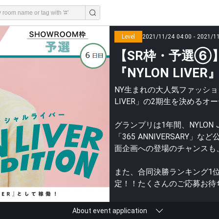
Level
2021/11/24 04:00 - 2021/1
【SR枠・予選⑥】
『NYLON LIV
NY生まれの大人気ファッション
LIVER」の2期生を決めるオ
グランプリは1年間、NYLON 
「365 ANNIVERSARY
面企画への登場のチャンスも
また、合同決勝ランキング1位の
定！！たくさんのご応募お待
About event application