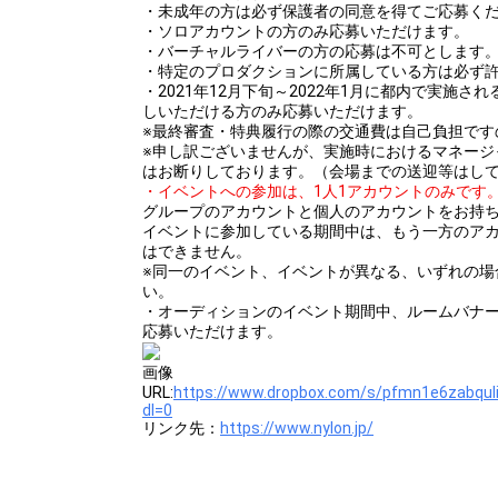
・未成年の方は必ず保護者の同意を得てご応募く
・ソロアカウントの方のみ応募いただけます。
・バーチャルライバーの方の応募は不可とします
・特定のプロダクションに所属している方は必ず
・2021年12月下旬～2022年1月に都内で実施
しいただける方のみ応募いただけます。
※最終審査・特典履行の際の交通費は自己負担です
※申し訳ございませんが、実施時におけるマネージ
はお断りしております。（会場までの送迎等はし
・イベントへの参加は、1人1アカウントのみです
グループのアカウントと個人のアカウントをお持
イベントに参加している期間中は、もう一方のア
はできません。
※同一のイベント、イベントが異なる、いずれの場
い。
・オーディションのイベント期間中、ルームバナ
応募いただけます。
画像
URL:
https://www.dropbox.com/s/pfmn1e6zabqul
dl=0
リンク先：
https://www.nylon.jp/