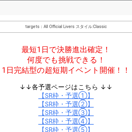
List of Goal
targets：All Official Livers
スタイル:Classic
条件をクリア！1位を目指して配信を頑張ろう。
最短1日で決勝進出確定！
Comments
何度でも挑戦できる！
You can post comments. Please r
e Show Gold to purchase gifts
other users.
1日完結型の超短期イベント開催！！
performer(s), the performer's
↓↓各予選ページはこちら ↓↓
【SR枠・予選①】
【SR枠・予選②】
Close
【SR枠・予選③】
【SR枠・予選④】
【SR枠・予選⑤】