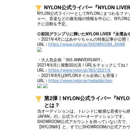
NYLON公式ライバー『NYLON LIV
NYLON公式ライバーとしてNYLONにまつわるフ
ャー、音楽などの最先端の情報を中心に、NYLON公式W
チに活動を予定。
○前回グランプリに輝いたNYLON LIVER『永
・2021年4月にはあやりちゃんの特集記事が公開！
URL：
https://www.nylon.jp/SHOWROOM_AYARI
・大人気企画「365 ANNIVERSARY」
2021年6月に複数回出演！URLをチェックしてね！
URL：
https://www.nylon.jp/365/2021/6
・2021年8月はNYLONネイル企画にも登場！
URL：
https://www.nylon.jp/nailaddiction
第2弾！NYLON公式ライバー『NYLO
とは？
当オーディションは、トレンドに敏感な若者から絶大
JAPAN」の、公式ライバーオーディションです。
SHOWROOM公式アカウントを持っていない方で
【NYLON枠】と、すでにSHOWROOMの公式ア