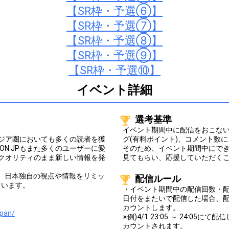
【SR枠・予選⑥】
【SR枠・予選⑦】
【SR枠・予選⑧】
【SR枠・予選⑨】
【SR枠・予選⑩】
イベント詳細
選考基準
イベント期間中に配信をおこない
アジア圏においても多くの読者を獲
グ(有料ポイント)、コメント数
ON.JPもまた多くのユーザーに愛
そのため、イベント期間中にで
高いクオリティのまま新しい情報を発
見てもらい、応援していただく
して、日本独自の視点や情報をリミッ
配信ルール
ています。
・イベント期間中の配信回数・配
日付をまたいで配信した場合、
カウントします。
apan/
※例)4/1 23:05 ～ 24:0
カウントされます。