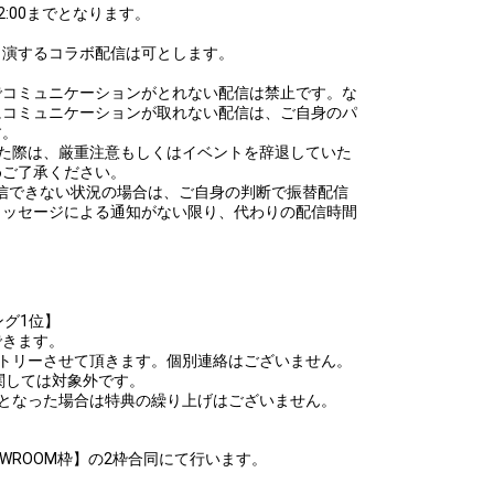
2:00までとなります。
出演するコラボ配信は可とします。
でコミュニケーションがとれない配信は禁止です。な
にコミュニケーションが取れない配信は、ご自身のパ
す。
した際は、厳重注意もしくはイベントを辞退していた
めご了承ください。
て配信できない状況の場合は、ご自身の判断で振替配信
メッセージによる通知がない限り、代わりの配信時間
ング1位】
できます。
ントリーさせて頂きます。個別連絡はございません。
関しては対象外です。
となった場合は特典の繰り上げはございません。
OWROOM枠】の2枠合同にて行います。