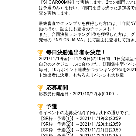
【SHOWROOM枠】で実施します。2つの部門ごとに
は予選のみ）を行い、2部門を勝ち残った参加者で
査を実施します。
最終審査でグランプリを獲得した方には、1年間NYLON
動のほか、誌面にも登場のチャンスも！
また、合同決勝ランキング1位を獲得した方は、グラ
売号の『NYLON JAPAN』にて誌面に登場して頂
毎日決勝進出者を決定！
2021/11/19(金)～11/28(日)の10日間、1日
自分のスケジュールに合わせた、短期集中型イベ
毎日、10万ポイント達成かつランキング1位を2021
ト進出者に決定。もちろんリベンジも大歓迎！
応募期間
応募受付開始日：2021/10/27(水)00:00 ～
予選
各イベントの応募受付終了日は以下の通りです。
【SR枠・予選①】～2021/11/19(金)20:59
【SR枠・予選②】～2021/11/20(土)20:59
【SR枠・予選③】～2021/11/21(日)20:59
【SR枠・予選④】～2021/11/22(月)20:59