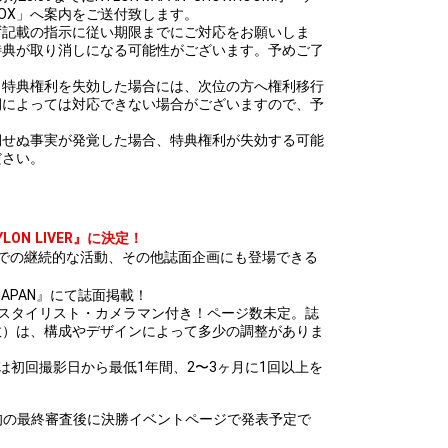
OX」へ案内をご送付致します。
ず記載の指示に従い期限までにご対応をお願いしま
特典が取り消しになる可能性がございます。予めご了
・特典権利を失効した場合には、次位の方へ権利移行
期によっては対応できない場合がございますので、予
期せぬ事実が発覚した場合、特典権利が失効する可能
ださい。
LON LIVER』に決定！
やWEBでの継続的な活動、その他誌面企画にも登場できる
 JAPAN』にて誌面掲載！
・スタイリスト・カメラマン付き！ページ数未定。誌
数）は、構成やデザインによって多少の調整がありま
の活動は初回撮影日から最低1年間、2〜3ヶ月に1回以上を
下旬の最終審査後に決勝イベントページで発表予定で