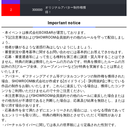
オリジナルアバター制作権獲
2
300000
得！
Important notice
・本イベントは株式会社BOXBARが運営しております。

・下記注意事項およびSHOWROOM会員規約その他のルールを守って配信しまし
ょう。

・他者が嫌がるような迷惑行為はしないようにしましょう。

・審査状況や選考基準に関するお問い合わせには基本的にお答えできかねます。

・応募・審査通過等によって生じる権利を第三者に譲渡・質入等することはでき
ません。特典の対象は獲得したルームの方のみです。特典を獲得したルームの方
以外の方(グループ全体、グループメンバーなど)が特典を実施することは禁止と
いたします。

・アバター、ギフティングアイテム等デジタルコンテンツの制作権を獲得された
場合、SHOWROOM株式会社が作成する[ガイドライン]・[利用規約]に準じている
作品の制作をお願いいたします。これらに違反している場合は、獲得したコンテ
ンツをご利用いただけませんので十分ご注意ください。

・本注意事項およびSHOWROOM会員規約その他のルールに違反した場合または
その他当社が不適切であると判断した場合は、応募及び結果を無効とし、または
取り消す場合があります。

・応募条件を全て満たさずにエントリーされた場合には、いかなる理由であって
もエントリーを取り消し、特典の権利を無効とさせていただく可能性がありま
す。

・バーチャルライバーに関しては各人の世界観により定義された性別です。
