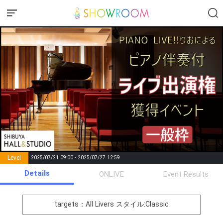
Level
2025/07/21 09:00 - 2025/07/27 12:59
number of
Details
ONLIVE
Event Results
Rema
Level
Points
List of Goal
positions
rks
remaining
1
0
Event Begins!
targets：All Livers
スタイル:Classic
オリジナルアバター制作権獲
2
300000