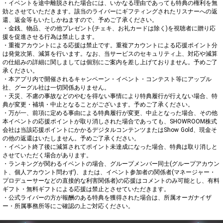
・イベントを途中離脱された場合には、いかなる理由であっても特典の権利を無
効とさせていただきます。該当のライバーにギフティングされたリスナーへの返
還、返金等もいたしかねますので、予めご了承ください。

・金銭、物品、その他プレゼント(チェキ、お礼カードは除く)を視聴者に贈り応
援を促進させる行為は禁止します。

・重複アカウントによる応援は禁止です。重複アカウントによる応援ポイント分
は発覚次第、減算を行います。なお、当サービスのセキュリティ上、対応や減算
の仕組みの詳細に関しましては個別にご案内を差し上げておりません。予めご了
承ください。

・本アプリ内で開催されるキャンペーン・イベント・コンテスト等にアップル
社、グーグル社は一切関係ありません。

・天災、不慮の事故などのやむを得ない事情により特典履行が行えない場合、特
典が変更・補填・中止となることがございます。予めご了承ください。

・万が一、前項に定める事由による特典履行が変更、中止となった場合、その他
本イベントの応援ポイントが取り消しされた場合であっても、SHOWROOM株式
会社は当該応援ポイントにかかるデジタルコンテンツまたはShow Gold、現金そ
の他の返還はいたしません。予めご了承ください。

・イベント終了後に減算されてポイント未達成になった場合、特典は取り消しと
させていただく場合があります。

・ランキングが関わるイベントの場合、グループメンバー同士(グループアカウン
ト、個人アカウント問わず)、または、イベント参加者の関係者(マネージャー・
プロデューサーなどの直接的な利害関係者)の応援はコメントのみ可能とし、有料
ギフト・無料ギフトによる応援は禁止とさせていただきます。

・公式ライバーの方が報酬のある特典を獲得された場合は、所属オーガナイザ