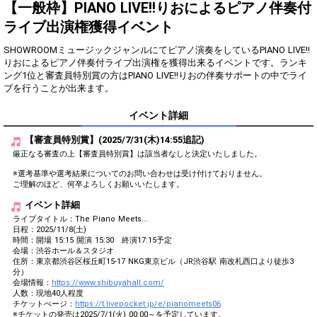
得！
【一般枠】PIANO LIVE!!りおによるピアノ伴奏付
ライブ出演権獲得イベント
Gifting
Comments
SHOWROOMミュージックジャンルにてピアノ演奏をしているPIANO LIVE!!
Throw gifts to the stage and join
You can post comments. Please
りおによるピアノ伴奏付ライブ出演権を獲得出来るイベントです。ランキ
the live performance.
refrain from posting comments
ング1位と審査員特別賞の方はPIANO LIVE!!りおの伴奏サポートの中でライ
First, try throwing free Stars
that may offend performers or
ブを行うことが出来ます。
(once a day)! You can also charge
other users.
Show Gold to purchase gifts
イベント詳細
(available from 1 JPY)! When you
continue to send gifts to the
【審査員特別賞】(2025/7/31(木)14:55追記)
performer(s), the performer's
popularity ranking and your
厳正なる審査の上【審査員特別賞】は該当者なしと決定いたしました。
ranking go up.
To cheer on performers, you can
※選考基準や選考結果についてのお問い合わせは受け付けておりません。
ご理解のほど、何卒よろしくお願いいたします。
send them gifts.
To send performers paid items,
イベント詳細
you must use Show Gold.
ライブタイトル：The Piano Meets...
日程：2025/11/8(土)
時間：開場 15:15 開演 15:30 終演17:15予定
会場：渋谷ホール＆スタジオ
住所：東京都渋谷区桜丘町15-17 NKG東京ビル（JR渋谷駅 南改札西口より徒歩3
Close
分）
会場情報：
https://www.shibuyahall.com/
人数：現地40人程度
チケットぺージ：
https://t.livepocket.jp/e/pianomeets06
※チケットの発売は2025/7/1(火) 00:00～を予定しています。