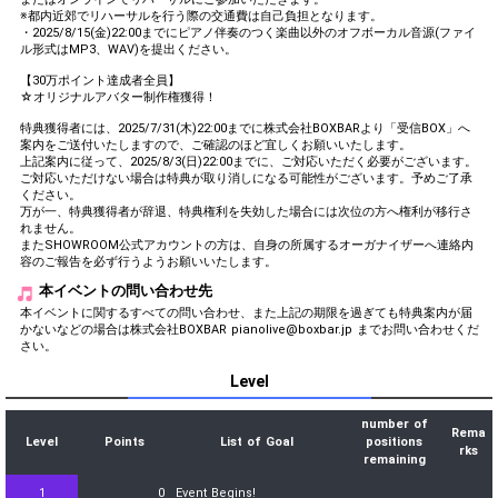
※都内近郊でリハーサルを行う際の交通費は自己負担となります。
・2025/8/15(金)22:00までにピアノ伴奏のつく楽曲以外のオフボーカル音源(ファイ
ル形式はMP3、WAV)を提出ください。
【30万ポイント達成者全員】
☆オリジナルアバター制作権獲得！
特典獲得者には、2025/7/31(木)22:00までに株式会社BOXBARより「受信BOX」へ
案内をご送付いたしますので、ご確認のほど宜しくお願いいたします。
上記案内に従って、2025/8/3(日)22:00までに、ご対応いただく必要がございます。
ご対応いただけない場合は特典が取り消しになる可能性がございます。予めご了承
ください。
万が一、特典獲得者が辞退、特典権利を失効した場合には次位の方へ権利が移行さ
れません。
またSHOWROOM公式アカウントの方は、自身の所属するオーガナイザーへ連絡内
容のご報告を必ず行うようお願いいたします。
本イベントの問い合わせ先
本イベントに関するすべての問い合わせ、また上記の期限を過ぎても特典案内が届
かないなどの場合は株式会社BOXBAR pianolive@boxbar.jp までお問い合わせくだ
さい。
Level
number of
Rema
Level
Points
List of Goal
positions
rks
remaining
1
0
Event Begins!