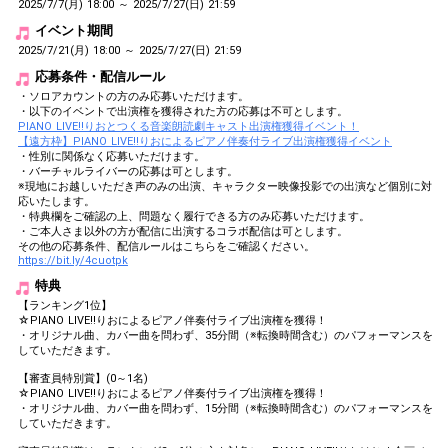
2025/7/7(月) 18:00 ～ 2025/7/27(日) 21:59
イベント期間
2025/7/21(月) 18:00 ～ 2025/7/27(日) 21:59
応募条件・配信ルール
・ソロアカウントの方のみ応募いただけます。
・以下のイベントで出演権を獲得された方の応募は不可とします。
PIANO LIVE!!りおとつくる音楽朗読劇キャスト出演権獲得イベント！
【遠方枠】PIANO LIVE!!りおによるピアノ伴奏付ライブ出演権獲得イベント
・性別に関係なく応募いただけます。
・バーチャルライバーの応募は可とします。
※現地にお越しいただき声のみの出演、キャラクター映像投影での出演など個別に対
応いたします。
・特典欄をご確認の上、問題なく履行できる方のみ応募いただけます。
・ご本人さま以外の方が配信に出演するコラボ配信は可とします。
その他の応募条件、配信ルールはこちらをご確認ください。
https://bit.ly/4cuotpk
特典
【ランキング1位】
☆PIANO LIVE!!りおによるピアノ伴奏付ライブ出演権を獲得！
・オリジナル曲、カバー曲を問わず、35分間（※転換時間含む）のパフォーマンスを
していただきます。
【審査員特別賞】(0～1名)
☆PIANO LIVE!!りおによるピアノ伴奏付ライブ出演権を獲得！
・オリジナル曲、カバー曲を問わず、15分間（※転換時間含む）のパフォーマンスを
していただきます。