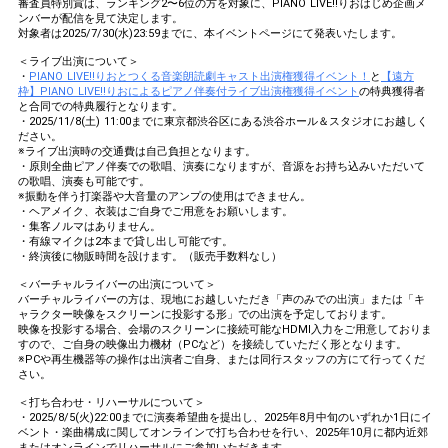
審査員特別賞は、ランキング2〜6位の方を対象に、PIANO LIVE!!りおはじめ企画メ
ンバーが配信を見て決定します。
対象者は2025/7/30(水)23:59までに、本イベントページにて発表いたします。
＜ライブ出演について＞
・
PIANO LIVE!!りおとつくる音楽朗読劇キャスト出演権獲得イベント！
と
【遠方
枠】PIANO LIVE!!りおによるピアノ伴奏付ライブ出演権獲得イベント
の特典獲得者
と合同での特典履行となります。
・2025/11/8(土) 11:00までに東京都渋谷区にある渋谷ホール＆スタジオにお越しく
ださい。
※ライブ出演時の交通費は自己負担となります。
・原則全曲ピアノ伴奏での歌唱、演奏になりますが、音源をお持ち込みいただいて
の歌唱、演奏も可能です。
※振動を伴う打楽器や大音量のアンプの使用はできません。
・ヘアメイク、衣装はご自身でご用意をお願いします。
・集客ノルマはありません。
・有線マイクは2本まで貸し出し可能です。
・終演後に物販時間を設けます。（販売手数料なし）
＜バーチャルライバーの出演について＞
バーチャルライバーの方は、現地にお越しいただき「声のみでの出演」または「キ
ャラクター映像をスクリーンに投影する形」での出演を予定しております。
映像を投影する場合、会場のスクリーンに接続可能なHDMI入力をご用意しておりま
すので、ご自身の映像出力機材（PCなど）を接続していただく形となります。
※PCや再生機器等の操作は出演者ご自身、または同行スタッフの方にて行ってくだ
さい。
＜打ち合わせ・リハーサルについて＞
・2025/8/5(火)22:00までに演奏希望曲を提出し、2025年8月中旬のいずれか1日にイ
ベント・楽曲構成に関してオンラインで打ち合わせを行い、2025年10月に都内近郊
またはオンラインでリハーサルにご参加いただきます。