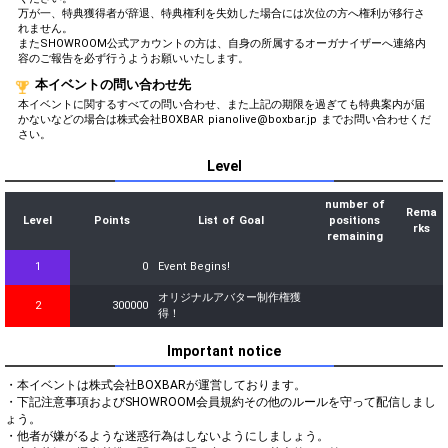
万が一、特典獲得者が辞退、特典権利を失効した場合には次位の方へ権利が移行さ
れません。
またSHOWROOM公式アカウントの方は、自身の所属するオーガナイザーへ連絡内
容のご報告を必ず行うようお願いいたします。
本イベントの問い合わせ先
本イベントに関するすべての問い合わせ、また上記の期限を過ぎても特典案内が届
かないなどの場合は株式会社BOXBAR pianolive@boxbar.jp までお問い合わせくだ
さい。
Level
number of
Rema
Level
Points
List of Goal
positions
rks
remaining
1
0
Event Begins!
オリジナルアバター制作権獲
2
300000
得！
Important notice
・本イベントは株式会社BOXBARが運営しております。

・下記注意事項およびSHOWROOM会員規約その他のルールを守って配信しまし
ょう。

・他者が嫌がるような迷惑行為はしないようにしましょう。
