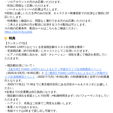
・ソロアカウントの方のみ応募いただけます。
・性別に関係なく応募いただけます。
・バーチャルライバーの応募は可とします。
※現地にお越しいただき声のみの出演、キャラクター映像投影での出演など個別に対
応いたします。
・特典欄をご確認の上、問題なく履行できる方のみ応募いただけます。
・ご本人さま以外の方が配信に出演するコラボ配信は可とします。
その他の応募条件、配信ルールはこちらをご確認ください。
https://bit.ly/4cuotpk
特典
【ランキング1位】
☆PIANO LIVE!!りおとつくる音楽朗読劇キャスト出演権を獲得！
・音楽朗読劇（約15分程度）にキャストとしてご出演いただきます。
・ピアノの生演奏に合わせ、台詞・ナレーション・演技を通じて物語を表現してい
ただきます。
＜朗読劇出演について＞
・
【遠方枠】PIANO LIVE!!りおによるピアノ伴奏付ライブ出演権獲得イベント
（2025/6/23(月) 18:00公開）と
【一般枠】PIANO LIVE!!りおによるピアノ伴奏付ラ
イブ出演権獲得イベント
（2025/7/7(月) 18:00公開）の特典獲得者と合同での特典履
行となります。
・2025/11/8(土) 11:00までに東京都渋谷区にある渋谷ホール＆スタジオにお越しく
ださい。
※会場までの交通費は自己負担になります。
・朗読劇の演出を前提とした15分間（※転換時間含まず）のパフォーマンスをしてい
ただきます。
・ヘアメイク、衣装はご自身でご用意をお願いします。
・集客ノルマはありません。
・有線マイクは2本まで貸し出し可能です。