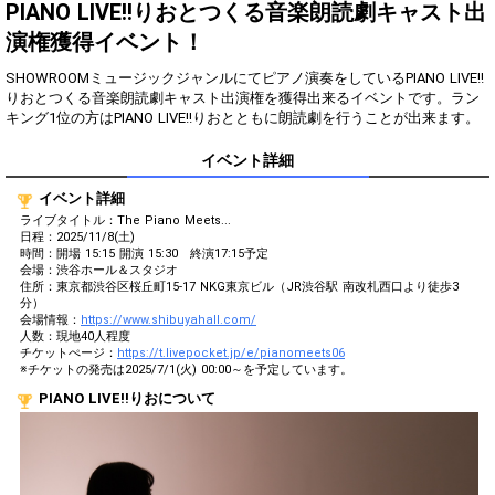
得！
PIANO LIVE!!りおとつくる音楽朗読劇キャスト出
演権獲得イベント！
Gifting
Comments
SHOWROOMミュージックジャンルにてピアノ演奏をしているPIANO LIVE!!
Throw gifts to the stage and join
You can post comments. Please
りおとつくる音楽朗読劇キャスト出演権を獲得出来るイベントです。ラン
the live performance.
refrain from posting comments
キング1位の方はPIANO LIVE!!りおとともに朗読劇を行うことが出来ます。
First, try throwing free Stars
that may offend performers or
(once a day)! You can also charge
other users.
イベント詳細
Show Gold to purchase gifts
(available from 1 JPY)! When you
イベント詳細
continue to send gifts to the
performer(s), the performer's
ライブタイトル：The Piano Meets...
popularity ranking and your
日程：2025/11/8(土)
ranking go up.
時間：開場 15:15 開演 15:30 終演17:15予定
会場：渋谷ホール＆スタジオ
To cheer on performers, you can
住所：東京都渋谷区桜丘町15-17 NKG東京ビル（JR渋谷駅 南改札西口より徒歩3
send them gifts.
分）
To send performers paid items,
会場情報：
https://www.shibuyahall.com/
you must use Show Gold.
人数：現地40人程度
チケットぺージ：
https://t.livepocket.jp/e/pianomeets06
※チケットの発売は2025/7/1(火) 00:00～を予定しています。
PIANO LIVE!!りおについて
Close