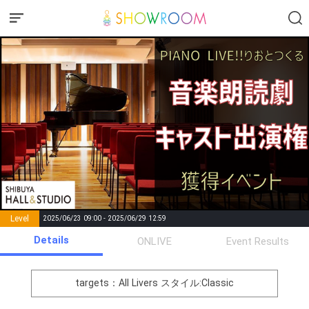
Level
2025/06/23 09:00 - 2025/06/29 12:59
number of
Details
ONLIVE
Event Results
Rema
Level
Points
List of Goal
positions
rks
remaining
1
0
Event Begins!
targets：All Livers
スタイル:Classic
オリジナルアバター制作権獲
2
300000