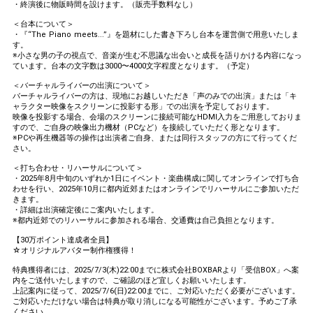
・終演後に物販時間を設けます。（販売手数料なし）
＜台本について＞
・『“The Piano meets...”』を題材にした書き下ろし台本を運営側で用意いたしま
す。
※小さな男の子の視点で、音楽が生む不思議な出会いと成長を語りかける内容になっ
ています。台本の文字数は3000〜4000文字程度となります。（予定）
＜バーチャルライバーの出演について＞
バーチャルライバーの方は、現地にお越しいただき「声のみでの出演」または「キ
ャラクター映像をスクリーンに投影する形」での出演を予定しております。
映像を投影する場合、会場のスクリーンに接続可能なHDMI入力をご用意しておりま
すので、ご自身の映像出力機材（PCなど）を接続していただく形となります。
※PCや再生機器等の操作は出演者ご自身、または同行スタッフの方にて行ってくだ
さい。
＜打ち合わせ・リハーサルについて＞
・2025年8月中旬のいずれか1日にイベント・楽曲構成に関してオンラインで打ち合
わせを行い、2025年10月に都内近郊またはオンラインでリハーサルにご参加いただ
きます。
・詳細は出演確定後にご案内いたします。
※都内近郊でのリハーサルに参加される場合、交通費は自己負担となります。
【30万ポイント達成者全員】
☆オリジナルアバター制作権獲得！
特典獲得者には、2025/7/3(木)22:00までに株式会社BOXBARより「受信BOX」へ案
内をご送付いたしますので、ご確認のほど宜しくお願いいたします。
上記案内に従って、2025/7/6(日)22:00までに、ご対応いただく必要がございます。
ご対応いただけない場合は特典が取り消しになる可能性がございます。予めご了承
ください。