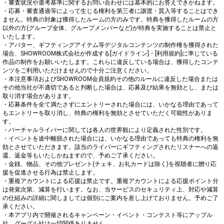
・審査状況や選考基準に関するお問い合わせには基本的にお答えできかねます。

・応募・審査通過等によって生じる権利を第三者に譲渡・質入等することはでき
ません。特典の対象は獲得したルームの方のみです。特典を獲得したルームの方
以外の方(グループ全体、グループメンバーなど)が特典を実施することは禁止と
いたします。

・アバター、ギフティングアイテム等デジタルコンテンツの制作権を獲得された
場合、SHOWROOM株式会社が作成する[ガイドライン]・[利用規約]に準じている
作品の制作をお願いいたします。これらに違反している場合は、獲得したコンテ
ンツをご利用いただけませんので十分ご注意ください。

・本注意事項およびSHOWROOM会員規約その他のルールに違反した場合または
その他当社が不適切であると判断した場合は、応募及び結果を無効とし、または
取り消す場合があります。

・応募条件を全て満たさずにエントリーされた場合には、いかなる理由であって
もエントリーを取り消し、特典の権利を無効とさせていただく可能性がありま
す。

・バーチャルライバーに関しては各人の世界観により定義された性別です。

・イベントを途中離脱された場合には、いかなる理由であっても特典の権利を無
効とさせていただきます。該当のライバーにギフティングされたリスナーへの返
還、返金等もいたしかねますので、予めご了承ください。

・金銭、物品、その他プレゼント(チェキ、お礼カードは除く)を視聴者に贈り応
援を促進させる行為は禁止します。

・重複アカウントによる応援は禁止です。重複アカウントによる応援ポイント分
は発覚次第、減算を行います。なお、当サービスのセキュリティ上、対応や減算
の仕組みの詳細に関しましては個別にご案内を差し上げておりません。予めご了
承ください。

・本アプリ内で開催されるキャンペーン・イベント・コンテスト等にアップル
社、グーグル社は一切関係ありません。
