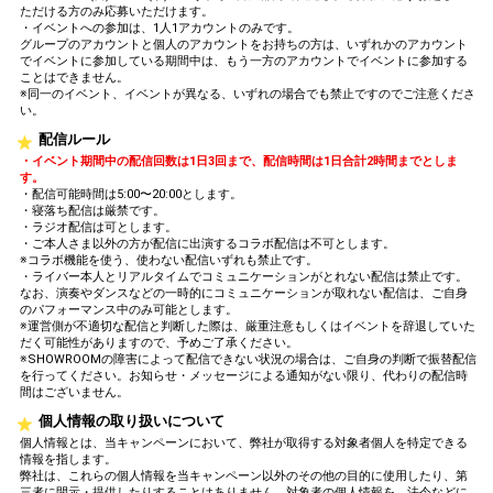
ただける方のみ応募いただけます。
・イベントへの参加は、1人1アカウントのみです。
グループのアカウントと個人のアカウントをお持ちの方は、いずれかのアカウント
でイベントに参加している期間中は、もう一方のアカウントでイベントに参加する
ことはできません。
※同一のイベント、イベントが異なる、いずれの場合でも禁止ですのでご注意くださ
い。
配信ルール
・イベント期間中の配信回数は1日3回まで、配信時間は1日合計2時間までとしま
す。
・配信可能時間は5:00〜20:00とします。
・寝落ち配信は厳禁です。
・ラジオ配信は可とします。
・ご本人さま以外の方が配信に出演するコラボ配信は不可とします。
※コラボ機能を使う、使わない配信いずれも禁止です。
・ライバー本人とリアルタイムでコミュニケーションがとれない配信は禁止です。
なお、演奏やダンスなどの一時的にコミュニケーションが取れない配信は、ご自身
のパフォーマンス中のみ可能とします。
※運営側が不適切な配信と判断した際は、厳重注意もしくはイベントを辞退していた
だく可能性がありますので、予めご了承ください。
※SHOWROOMの障害によって配信できない状況の場合は、ご自身の判断で振替配信
を行ってください。お知らせ・メッセージによる通知がない限り、代わりの配信時
間はございません。
個人情報の取り扱いについて
個人情報とは、当キャンペーンにおいて、弊社が取得する対象者個人を特定できる
情報を指します。
弊社は、これらの個人情報を当キャンペーン以外のその他の目的に使用したり、第
三者に開示・提供したりすることはありません。対象者の個人情報を、法令などに