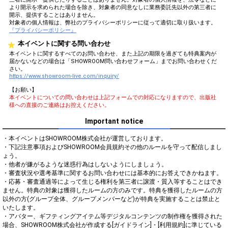
より開示を求められた場合を除き、対象者の同意なしに業務委託先以外の第三者に
開示、提供することはありません。
対象者の個人情報は、弊社のプライバシーポリシーに従って適切に取り扱います。
『プライバシーポリシー』
本イベントに関する問い合わせ
本イベントに関するすべてのお問い合わせ、また上記の期限を過ぎても特典案内が
届かないなどの場合は「SHOWROOM問い合わせフォーム」までお問い合わせくだ
さい。
https://www.showroom-live.com/inquiry/
【お願い】
本イベントについての問い合わせは上記フォームでの対応になりますので、出版社
様への直接のご連絡はお控えください。
Important notice
・本イベントはSHOWROOM株式会社が運営しております。

・下記注意事項およびSHOWROOM会員規約その他のルールを守って配信しまし
ょう。

・他者が嫌がるような迷惑行為はしないようにしましょう。

・審査状況や選考基準に関するお問い合わせには基本的にお答えできかねます。

・応募・審査通過等によって生じる権利を第三者に譲渡・質入等することはでき
ません。特典の対象は獲得したルームの方のみです。特典を獲得したルームの方
以外の方(グループ全体、グループメンバーなど)が特典を実施することは禁止と
いたします。

・アバター、ギフティングアイテム等デジタルコンテンツの制作権を獲得された
場合、SHOWROOM株式会社が作成する[ガイドライン]・[利用規約]に準じている