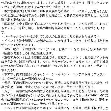
作品の制作をお願いいたします。これらに違反している場合は、獲得したコンテ
ンツをご利用いただけませんので十分ご注意ください。

・本注意事項およびSHOWROOM会員規約その他のルールに違反した場合または
その他当社が不適切であると判断した場合は、応募及び結果を無効とし、または
取り消す場合があります。

・応募条件を全て満たさずにエントリーされた場合には、いかなる理由であって
もエントリーを取り消し、特典の権利を無効とさせていただく可能性がありま
す。

・バーチャルライバーに関しては各人の世界観により定義された性別です。

・イベントを途中離脱された場合には、いかなる理由であっても特典の権利を無
効とさせていただきます。

・金銭、物品、その他プレゼント(チェキ、お礼カードなどは除く)を視聴者に贈
り応援を促進させる行為は禁止します。

・重複アカウントによる応援は禁止です。重複アカウントによる応援ポイント分
は発覚次第、減算を行います。なお、当サービスのセキュリティ上、対応や減算
の仕組みの詳細に関しましては個別にご案内を差し上げておりません。予めご了
承ください。

・本アプリ内で開催されるキャンペーン・イベント・コンテスト等にアップル
社、グーグル社は一切関係ありません。

・天災、不慮の事故などのやむを得ない事情により特典履行が行えない場合、特
典が変更・補填・中止となることがございます。予めご了承ください。

・万が一、前項に定める事由による特典履行が変更、中止となった場合、その他
本イベントの応援ポイントが取り消しされた場合であっても、SHOWROOM株式
会社は当該応援ポイントにかかるデジタルコンテンツまたはShow Gold、現金そ
の他の返還はいたしません。予めご了承ください。

・イベント終了後に減算されてポイント未達成になった場合、特典は取り消しと