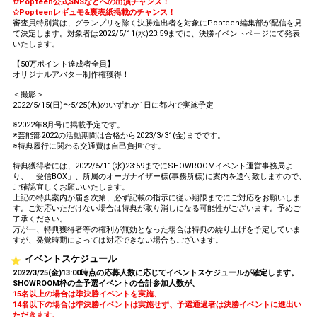
✩Popteen公式SNSなどへの出演チャンス！
✩Popteenレギュモ&裏表紙掲載のチャンス！
審査員特別賞は、グランプリを除く決勝進出者を対象にPopteen編集部が配信を見
て決定します。対象者は2022/5/11(水)23:59までに、決勝イベントページにて発表
いたします。
【50万ポイント達成者全員】
オリジナルアバター制作権獲得！
＜撮影＞
2022/5/15(日)〜5/25(水)のいずれか1日に都内で実施予定
※2022年8月号に掲載予定です。
※芸能部2022の活動期間は合格から2023/3/31(金)までです。
※特典履行に関わる交通費は自己負担です。
特典獲得者には、2022/5/11(水)23:59までにSHOWROOMイベント運営事務局よ
り、「受信BOX」、所属のオーガナイザー様(事務所様)に案内を送付致しますので、
ご確認宜しくお願いいたします。
上記の特典案内が届き次第、必ず記載の指示に従い期限までにご対応をお願いしま
す。ご対応いただけない場合は特典が取り消しになる可能性がございます。予めご
了承ください。
万が一、特典獲得者等の権利が無効となった場合は特典の繰り上げを予定していま
すが、発覚時期によっては対応できない場合もございます。
イベントスケジュール
2022/3/25(金)13:00時点の応募人数に応じてイベントスケジュールが確定します。
SHOWROOM枠の全予選イベントの合計参加人数が、
15名以上の場合は準決勝イベントを実施、
14名以下の場合は準決勝イベントは実施せず、予選通過者は決勝イベントに進出い
ただきます。