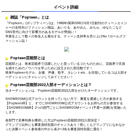
イベント詳細
雑誌「Popteen」とは
『Popteen』(ポップティーン)は、1980年(昭和55年)10月1日創刊のティーンエイジ
ャーの女性向けファッション雑誌。あいりる、あやみん、みちゅ、ゆなたこなど
SNS世代に向けて影響力のあるモデルが勢揃い！
卒業生として数々の有名人も輩出する、ティーン支持率＆売り上げNo.1ガールズフ
ァッション誌！
Popteen芸能部とは
芸能部とは、将来芸能界で活躍したいと思っているコたちのために、芸能界で爪痕
を残すためのノウハウを学ぶために設立された部活動です！
将来Popteenモデル、女優、声優、歌手、タレントetc...を目指しているコは入部オ
ーディションにチャレンジしてみてください！
Popteen芸能部2022入部オーディションとは？
当オーディションは、Popteen芸能部2022入部をかけたオーディションです。
SHOWROOM公式アカウントを持っていない方で、審査を通過した方が参加する
【Popteen枠】と、すでにSHOWROOM公式アカウントをお持ちの方が参加する
【SHOWROOM枠】2つの部門ごとにSHOWROOMイベント(予選〜決勝)を実施いた
します。
各部門で見事特典を獲得した方はPopteen芸能部2022入部決定！
グランプリ以外にも審査員特別賞のチャンスあり！惜しくもグランプリになれなか
った決勝イベント参加者の中から各2〜3名を審査員特別賞に選出！