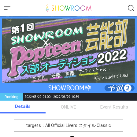
Ranking
2022/03/29 04:00 - 2022/03/29 10:59
Details
Gifting
Comments
ONLIVE
Event Results
Throw gifts to the stage and join
You can post comments. Please
the live performance.
refrain from posting comments
targets：All Official Livers
スタイル:Classic
First, try throwing free Stars
that may offend performers or
(once a day)! You can also charge
other users.