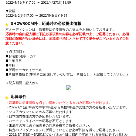
2022/4/18(月)17:00 〜 2022/4/27(水)19:59
▼決勝
2022/5/2(月)17:00 〜 2022/5/8(日)19:59
SHOWROOM枠：応募時の必須提出情報
本オーディションは、応募時に必要情報のご提出をお願いしております。
応募時の自由記入欄に下記必須項目の内容を必ず記載の上、ご応募ください。必須
項目の記載がない場合には、参加取り消しとさせて頂く場合がございますのでご注
意ください。
＜必須項目＞
■お名前(漢字・カナ)
■生年月日
■年齢
■所属オーガナイザー名
■所属事務所名(事務所に所属していない方は「所属なし」と記載してください。)
＜記入画面・記入例＞
応募条件
・応募時に必要情報を必ずご提出いただける方のみ応募いただけます。
・2022/4/1(金)時点で中学1年生から高校3年生の女性の方のみ応募いただけます。
・ソロアカウントの方のみ応募いただけます。
・日本国内在住の方のみ応募いただけます。
・バーチャルライバーの応募は不可とします。
・未成年の方は必ず保護者の同意を得てご応募ください。
・特定のプロダクションに所属している方は必ず許諾を得てご応募ください。
・2022/5/15(日)〜5/25(水)のいずれか1日に都内で実施される撮影に必ずお越しい