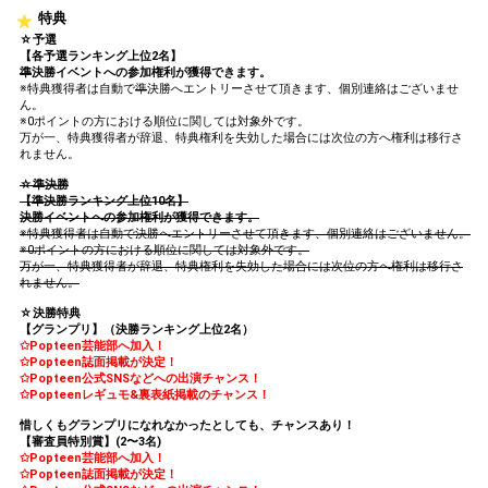
特典
☆予選
【各予選ランキング上位2名】
準
決勝イベントへの参加権利が獲得できます。
※特典獲得者は自動で
準
決勝へエントリーさせて頂きます、個別連絡はございませ
ん。
※0ポイントの方における順位に関しては対象外です。
万が一、特典獲得者が辞退、特典権利を失効した場合には次位の方へ権利は移行さ
れません。
☆準決勝
【準決勝ランキング上位10名】
決勝イベントへの参加権利が獲得できます。
※特典獲得者は自動で決勝へエントリーさせて頂きます、個別連絡はございません。
※0ポイントの方における順位に関しては対象外です。
万が一、特典獲得者が辞退、特典権利を失効した場合には次位の方へ権利は移行さ
れません。
☆決勝特典
【グランプリ】（決勝ランキング上位2名）
✩Popteen芸能部へ加入！
✩Popteen誌面掲載が決定！
✩Popteen公式SNSなどへの出演チャンス！
✩Popteenレギュモ&裏表紙掲載のチャンス！
惜しくもグランプリになれなかったとしても、チャンスあり！
【審査員特別賞】(2〜3名)
✩Popteen芸能部へ加入！
✩Popteen誌面掲載が決定！