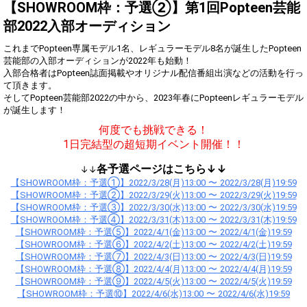
Show Gold to purchase gifts
【SHOWROOM枠：予選②】第1回Popteen芸能
(available from 1 JPY)! When you
部2022入部オーディション
continue to send gifts to the
performer(s), the performer's
popularity ranking and your
これまでPopteen専属モデル1名、レギュラーモデル8名が誕生したPopteen
ranking go up.
芸能部の入部オーディションが2022年も始動！
To cheer on performers, you can
入部合格者はPopteen誌面掲載やオリジナル配信番組出演などの活動を行っ
send them gifts.
て頂きます。
To send performers paid items,
そしてPopteen芸能部2022の中から、2023年春にPopteenレギュラーモデル
you must use Show Gold.
が誕生します！
何度でも挑戦できる！
1日完結型の超短期イベント開催！！
Close
各予選ページはこちら↓↓
↓↓
【SHOWROOM枠：予選①】2022/3/28(月)13:00 〜 2022/3/28(月)19:59
【SHOWROOM枠：予選②】2022/3/29(火)13:00 〜 2022/3/29(火)19:59
【SHOWROOM枠：予選③】2022/3/30(水)13:00 〜 2022/3/30(水)19:59
【SHOWROOM枠：予選④】2022/3/31(木)13:00 〜 2022/3/31(木)19:59
【SHOWROOM枠：予選⑤】2022/4/1(金)13:00 〜 2022/4/1(金)19:59
【SHOWROOM枠：予選⑥】2022/4/2(土)13:00 〜 2022/4/2(土)19:59
【SHOWROOM枠：予選⑦】2022/4/3(日)13:00 〜 2022/4/3(日)19:59
【SHOWROOM枠：予選⑧】2022/4/4(月)13:00 〜 2022/4/4(月)19:59
【SHOWROOM枠：予選⑨】2022/4/5(火)13:00 〜 2022/4/5(火)19:59
【SHOWROOM枠：予選⑩】2022/4/6(水)13:00 〜 2022/4/6(水)19:59