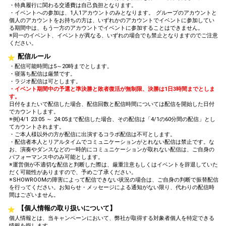
・特典履行に関わる交通費は自己負担となります。
・イベントへの参加は、1人1アカウントのみとなります。 グループのアカウントと
個人のアカウントをお持ちの方は、いずれかのアカウントでイベントに参加してい
る期間中は、もう一方のアカウントでイベントに参加することはできません。
※同一のイベント、イベントが異なる、いずれの場合でも禁止となりますのでご注意
ください。
配信ルール
・配信可能時間は5～20時までとします。
・寝落ち配信は厳禁です。
・ラジオ配信は可とします。
・イベント期間中の予選と準決勝と敗者復活が無制限、決勝は1日3時間までとしま
す。
日付をまたいで配信した場合、配信回数と配信時間については配信を開始した日付
でカウントします。
※例)4/1 23:05 ～ 24:05まで配信した場合、その配信は「4/1の60分間の配信」とし
てカウントされます。
・ご本人様以外の方が配信に出演するコラボ配信は不可とします。
・配信者本人とリアルタイムでコミュニケーションがとれない配信は禁止です。な
お、演奏やダンスなどの一時的にコミュニケーションが取れない配信は、ご自身の
パフォーマンス中のみ可能とします。
※運営側が不適切な配信と判断した際は、厳重注意もしくはイベントを辞退していた
だく可能性がありますので、予めご了承ください。
※SHOWROOMの障害によって配信できない状況の場合は、ご自身の判断で振替配信
を行ってください。お知らせ・メッセージによる通知がない限り、代わりの配信時
間はございません。
【個人情報の取り扱いについて】
個人情報とは、当キャンペーンにおいて、弊社が取得する対象者個人を特定できる
情報を指します。