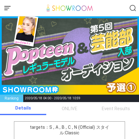
Ranking
2020/05/18 04:00 - 2020/05/18 10:59
Details
Gifting
Comments
ONLIVE
Event Results
Throw gifts to the stage and join
You can post comments. Please
the live performance.
refrain from posting comments
targets：S , A , B , C , N (Official)
スタイ
First, try throwing free Stars
that may offend performers or
ル:Classic
(once a day)! You can also charge
other users.