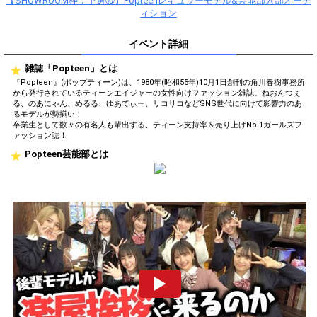
【SHOWROOM枠：予選⑩】Popteenレギュラーモデル&芸能部入部オーデ
ィション
イベント詳細
雑誌「Popteen」とは
『Popteen』(ポップティーン)は、1980年(昭和55年)10月1日創刊の角川春樹事務所
から発行されているティーンエイジャーの女性向けファッション雑誌。ねおんつぇ
る、のあにゃん、めるる、ゆあてぃー、リコリコなどSNS世代に向けて影響力のあ
るモデルが勢揃い！
卒業生として数々の有名人も輩出する、ティーン支持率＆売り上げNo.1ガールズフ
ァッション誌！
Popteen芸能部とは