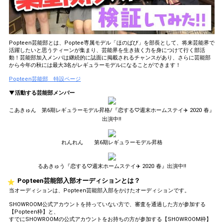
Popteen芸能部とは、Poptee専属モデル「ほのばび」を部長として、将来芸能界で
活躍したいと思うティーンが集まり、芸能界を生き抜く力を身につけて行く部活
動！芸能部加入メンバは継続的に誌面に掲載されるチャンスがあり、さらに芸能部
から今年の秋には最大3名がレギュラーモデルになることができます！
Popteen芸能部 特設ページ
▼活動する芸能部メンバー
こあきゅん 第6期レギュラーモデル昇格/『恋する♡週末ホームステイ✈️ 2020 春』
出演中!!
れんれん 第6期レギュラーモデル昇格
るあきゅう『恋する♡週末ホームステイ✈️ 2020 春』出演中!!
Popteen芸能部入部オーディションとは？
当オーディションは、Popteen芸能部入部をかけたオーディションです。
SHOWROOM公式アカウントを持っていない方で、審査を通過した方が参加する
【Popteen枠】と、
すでにSHOWROOMの公式アカウントをお持ちの方が参加する【SHOWROOM枠】