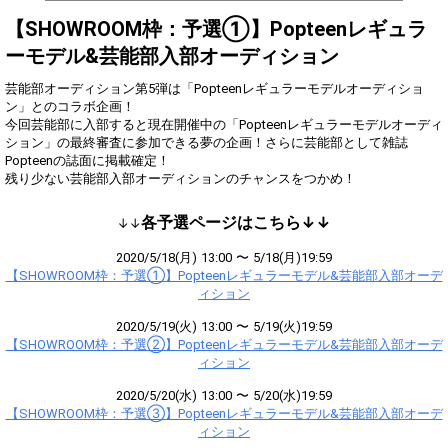
Show Gold to purchase gifts
(available from 1 JPY)! When you
【SHOWROOM枠：予選①】Popteenレギュラ
continue to send gifts to the
ーモデル&芸能部入部オーディション
performer(s), the performer's
popularity ranking and your
ranking go up.
芸能部オーディション第5弾は「Popteenレギュラーモデルオーディショ
To cheer on performers, you can
ン」とのコラボ企画！
send them gifts.
今回芸能部に入部すると現在開催中の「Popteenレギュラーモデルオーディ
To send performers paid items,
ション」の最終審査に参加できる夢の企画！さらに芸能部として雑誌
you must use Show Gold.
Popteenの誌面に掲載確定！
残り少ない芸能部入部オーディションのチャンスをつかめ！
各予選ページはこちら↓↓
↓↓
Close
2020/5/18(月) 13:00 〜 5/18(月)19:59
【SHOWROOM枠：予選①】Popteenレギュラーモデル&芸能部入部オーデ
ィション
2020/5/19(火) 13:00 〜 5/19(火)19:59
【SHOWROOM枠：予選②】Popteenレギュラーモデル&芸能部入部オーデ
ィション
2020/5/20(水) 13:00 〜 5/20(水)19:59
【SHOWROOM枠：予選③】Popteenレギュラーモデル&芸能部入部オーデ
ィション