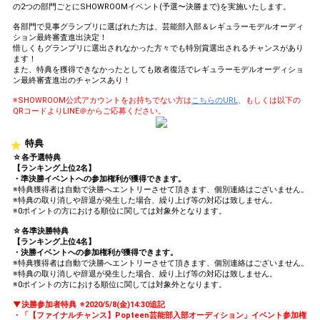
の2つの部門ごとにSHOWROOMイベント(予選〜決勝まで)を実施いたします。
各部門で見事グランプリに選ばれた方は、芸能部入部＆レギュラーモデルオーディ
ション最終審査進出決定！
惜しくもグランプリに選出されなかった方々でも特別賞選出されるチャンスがあり
ます！
また、特典を獲得できなかったとしても敗者復活でレギュラーモデルオーディショ
ン最終審査進出のチャンスあり！
※SHOWROOM公式アカウントをお持ちでない方は
こちらのURL
、もしくは以下の
QRコードよりLINE＠からご応募ください。
特典
☆各予選特典
【ランキング上位2名】
・準決勝イベントへの参加権利が獲得できます。
※特典獲得者は自動で決勝へエントリーさせて頂きます、個別連絡はございません。
※特典の取り消しや辞退が発生した場合、繰り上げ等の対応は致しません。
※0ポイントの方における順位に関しては対象外となります。
☆各準決勝特典
【ランキング上位4名】
・決勝イベントへの参加権利が獲得できます。
※特典獲得者は自動で決勝へエントリーさせて頂きます、個別連絡はございません。
※特典の取り消しや辞退が発生した場合、繰り上げ等の対応は致しません。
※0ポイントの方における順位に関しては対象外となります。
▼決勝参加者特典 ※2020/5/8(金)14:30追記
・「【ファイナルチャンス】Popteen芸能部入部オーディション」イベント参加権