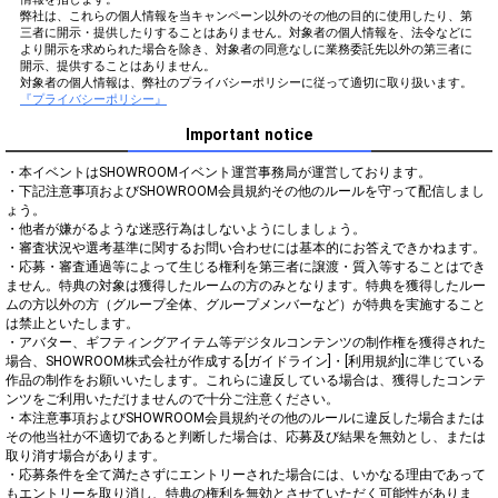
弊社は、これらの個人情報を当キャンペーン以外のその他の目的に使用したり、第
三者に開示・提供したりすることはありません。対象者の個人情報を、法令などに
より開示を求められた場合を除き、対象者の同意なしに業務委託先以外の第三者に
開示、提供することはありません。
対象者の個人情報は、弊社のプライバシーポリシーに従って適切に取り扱います。
『プライバシーポリシー』
Important notice
・本イベントはSHOWROOMイベント運営事務局が運営しております。

・下記注意事項およびSHOWROOM会員規約その他のルールを守って配信しまし
ょう。

・他者が嫌がるような迷惑行為はしないようにしましょう。

・審査状況や選考基準に関するお問い合わせには基本的にお答えできかねます。

・応募・審査通過等によって生じる権利を第三者に譲渡・質入等することはでき
ません。特典の対象は獲得したルームの方のみとなります。特典を獲得したルー
ムの方以外の方（グループ全体、グループメンバーなど）が特典を実施すること
は禁止といたします。

・アバター、ギフティングアイテム等デジタルコンテンツの制作権を獲得された
場合、SHOWROOM株式会社が作成する[ガイドライン]・[利用規約]に準じている
作品の制作をお願いいたします。これらに違反している場合は、獲得したコンテ
ンツをご利用いただけませんので十分ご注意ください。

・本注意事項およびSHOWROOM会員規約その他のルールに違反した場合または
その他当社が不適切であると判断した場合は、応募及び結果を無効とし、または
取り消す場合があります。

・応募条件を全て満たさずにエントリーされた場合には、いかなる理由であって
もエントリーを取り消し、特典の権利を無効とさせていただく可能性がありま