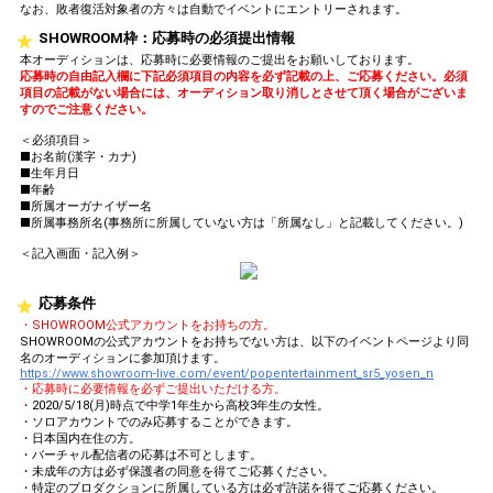
なお、敗者復活対象者の方々は自動でイベントにエントリーされます。
SHOWROOM枠：応募時の必須提出情報
本オーディションは、応募時に必要情報のご提出をお願いしております。
応募時の自由記入欄に下記必須項目の内容を必ず記載の上、ご応募ください。必須
項目の記載がない場合には、オーディション取り消しとさせて頂く場合がございま
すのでご注意ください。
＜必須項目＞
■お名前(漢字・カナ)
■生年月日
■年齢
■所属オーガナイザー名
■所属事務所名(事務所に所属していない方は「所属なし」と記載してください。)
＜記入画面・記入例＞
応募条件
・SHOWROOM公式アカウントをお持ちの方。
SHOWROOMの公式アカウントをお持ちでない方は、以下のイベントページより同
名のオーディションに参加頂けます。
https://www.showroom-live.com/event/popentertainment_sr5_yosen_n
・応募時に必要情報を必ずご提出いただける方。
・2020/5/18(月)時点で中学1年生から高校3年生の女性。
・ソロアカウントでのみ応募することができます。
・日本国内在住の方。
・バーチャル配信者の応募は不可とします。
・未成年の方は必ず保護者の同意を得てご応募ください。
・特定のプロダクションに所属している方は必ず許諾を得てご応募ください。