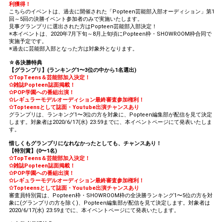
利獲得！
こちらのイベントは、過去に開催された「Popteen芸能部入部オーディション」第1
回～5回の決勝イベント参加者のみで実施いたします。
見事グランプリに選出された方はPopteen芸能部入部決定！
※本イベントは、2020年7月下旬～8月上旬頃にPopteen枠・SHOWROOM枠合同で
実施予定です。
※過去に芸能部入部となった方は対象外となります。
☆各決勝特典
【グランプリ】(ランキング1〜3位の中から1名選出)
✩TopTeens＆芸能部加入決定！
✩雑誌Popteen誌面掲載！
✩POP学園への番組出演！
✩レギュラーモデルオーディション最終審査参加権利！
✩Topteensとして誌面・Youtube出演チャンスあり
グランプリは、ランキング1〜3位の方を対象に、Popteen編集部が配信を見て決定
します。対象者は2020/6/17(水) 23:59までに、本イベントページにて発表いたしま
す。
惜しくもグランプリになれなかったとしても、チャンスあり！
【特別賞】(0〜1名)
✩TopTeens＆芸能部加入決定！
✩雑誌Popteen誌面掲載！
✩POP学園への番組出演！
✩レギュラーモデルオーディション最終審査参加権利！
✩Topteensとして誌面・Youtube出演チャンスあり
審査員特別賞は、Popteen枠・SHOWROOM枠の全決勝ランキング1〜5位の方を対
象に(グランプリの方を除く)、Popteen編集部が配信を見て決定します。対象者は
2020/6/17(水) 23:59までに、本イベントページにて発表いたします。