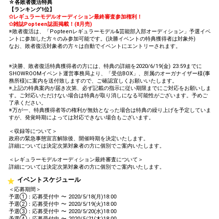
☆各敗者復活特典
【ランキング1位】
✩レギュラーモデルオーディション最終審査参加権利！
✩雑誌Popteen誌面掲載！(8月売)
※敗者復活は、「Popteenレギュラーモデル&芸能部入部オーディション」予選イベ
ントに参加した方々のみ参加可能です。(決勝イベントの特典獲得者は対象外)
なお、敗者復活対象者の方々は自動でイベントにエントリーされます。
※決勝、敗者復活特典獲得者の方には、特典の詳細を2020/6/19(金) 23:59までに
SHOWROOMイベント運営事務局より、「受信BOX」、所属のオーガナイザー様(事
務所様)に案内を送付致しますので、ご確認宜しくお願いいたします。
※上記の特典案内が届き次第、必ず記載の指示に従い期限までにご対応をお願いしま
す。ご対応いただけない場合は特典が取り消しになる可能性がございます。予めご
了承ください。
※万が一、特典獲得者等の権利が無効となった場合は特典の繰り上げを予定していま
すが、発覚時期によっては対応できない場合もございます。
＜収録等について＞
政府の緊急事態宣言解除後、開催時期を決定いたします。
詳細については決定次第対象者の方に個別でご案内いたします。
＜レギュラーモデルオーディション最終審査について＞
詳細については決定次第対象者の方に個別でご案内いたします。
イベントスケジュール
＜応募期間＞
予選①：応募受付中 〜 2020/5/18(月)18:00
予選②：応募受付中 〜 2020/5/19(火)18:00
予選③：応募受付中 〜 2020/5/20(水)18:00
予選④：応募受付中 〜 2020/5/21(木)18:00