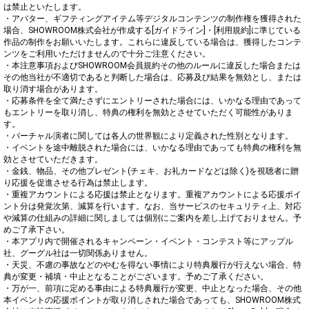
は禁止といたします。

・アバター、ギフティングアイテム等デジタルコンテンツの制作権を獲得された
場合、SHOWROOM株式会社が作成する[ガイドライン]・[利用規約]に準じている
作品の制作をお願いいたします。これらに違反している場合は、獲得したコンテ
ンツをご利用いただけませんので十分ご注意ください。

・本注意事項およびSHOWROOM会員規約その他のルールに違反した場合または
その他当社が不適切であると判断した場合は、応募及び結果を無効とし、または
取り消す場合があります。

・応募条件を全て満たさずにエントリーされた場合には、いかなる理由であって
もエントリーを取り消し、特典の権利を無効とさせていただく可能性がありま
す。

・バーチャル演者に関しては各人の世界観により定義された性別となります。

・イベントを途中離脱された場合には、いかなる理由であっても特典の権利を無
効とさせていただきます。

・金銭、物品、その他プレゼント(チェキ、お礼カードなどは除く)を視聴者に贈
り応援を促進させる行為は禁止します。

・重複アカウントによる応援は禁止となります。重複アカウントによる応援ポイ
ント分は発覚次第、減算を行います。なお、当サービスのセキュリティ上、対応
や減算の仕組みの詳細に関しましては個別にご案内を差し上げておりません。予
めご了承下さい。

・本アプリ内で開催されるキャンペーン・イベント・コンテスト等にアップル
社、グーグル社は一切関係ありません。

・天災、不慮の事故などのやむを得ない事情により特典履行が行えない場合、特
典が変更・補填・中止となることがございます。予めご了承ください。

・万が一、前項に定める事由による特典履行が変更、中止となった場合、その他
本イベントの応援ポイントが取り消しされた場合であっても、SHOWROOM株式