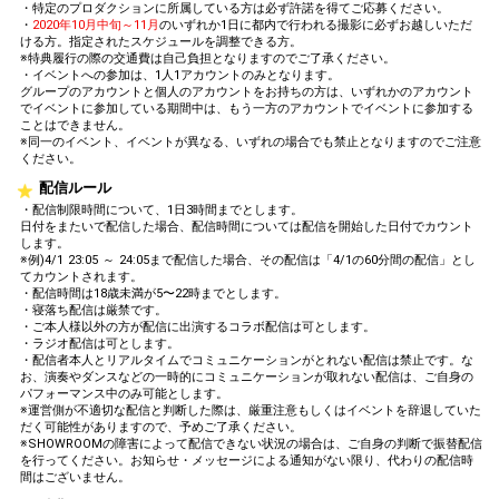
・特定のプロダクションに所属している方は必ず許諾を得てご応募ください。
・
2020年10月中旬～11月
のいずれか1日に都内で行われる撮影に必ずお越しいただ
ける方。指定されたスケジュールを調整できる方。
※特典履行の際の交通費は自己負担となりますのでご了承ください。
・イベントへの参加は、1人1アカウントのみとなります。
グループのアカウントと個人のアカウントをお持ちの方は、いずれかのアカウント
でイベントに参加している期間中は、もう一方のアカウントでイベントに参加する
ことはできません。
※同一のイベント、イベントが異なる、いずれの場合でも禁止となりますのでご注意
ください。
配信ルール
・配信制限時間について、1日3時間までとします。
日付をまたいで配信した場合、配信時間については配信を開始した日付でカウント
します。
※例)4/1 23:05 ～ 24:05まで配信した場合、その配信は「4/1の60分間の配信」とし
てカウントされます。
・配信時間は18歳未満が5〜22時までとします。
・寝落ち配信は厳禁です。
・ご本人様以外の方が配信に出演するコラボ配信は可とします。
・ラジオ配信は可とします。
・配信者本人とリアルタイムでコミュニケーションがとれない配信は禁止です。な
お、演奏やダンスなどの一時的にコミュニケーションが取れない配信は、ご自身の
パフォーマンス中のみ可能とします。
※運営側が不適切な配信と判断した際は、厳重注意もしくはイベントを辞退していた
だく可能性がありますので、予めご了承ください。
※SHOWROOMの障害によって配信できない状況の場合は、ご自身の判断で振替配信
を行ってください。お知らせ・メッセージによる通知がない限り、代わりの配信時
間はございません。