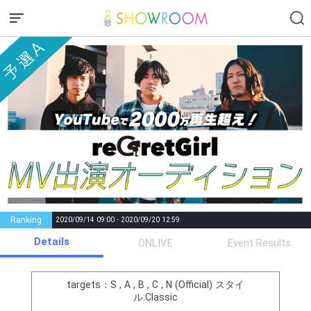
Ranking
2020/09/14 09:00 - 2020/09/20 12:59
Details
Gifting
Comments
ONLIVE
Event Results
Throw gifts to the stage and join
You can post comments. Please
the live performance.
refrain from posting comments
targets：S , A , B , C , N (Official)
スタイ
First, try throwing free Stars
that may offend performers or
ル:Classic
(once a day)! You can also charge
other users.