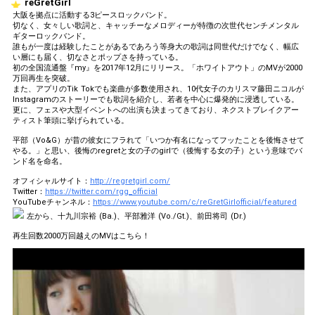
reGretGirl
大阪を拠点に活動する3ピースロックバンド。
切なく、女々しい歌詞と、キャッチーなメロディーが特徴の次世代センチメンタル
ギターロックバンド。
誰もが一度は経験したことがあるであろう等身大の歌詞は同世代だけでなく、幅広
い層にも届く、切なさとポップさを持っている。
初の全国流通盤『my』を2017年12月にリリース。「ホワイトアウト」のMVが2000
万回再生を突破。
また、アプリのTik Tokでも楽曲が多数使用され、10代女子のカリスマ藤田ニコルが
Instagramのストーリーでも歌詞を紹介し、若者を中心に爆発的に浸透している。
更に、フェスや大型イベントへの出演も決まってきており、ネクストブレイクアー
ティスト筆頭に挙げられている。
平部（Vo&G）が昔の彼女にフラれて「いつか有名になってフッたことを後悔させて
やる。」と思い、後悔のregretと女の子のgirlで（後悔する女の子）という意味でバ
ンド名を命名。
オフィシャルサイト：
http://regretgirl.com/
Twitter：
https://twitter.com/rgg_official
YouTubeチャンネル：
https://www.youtube.com/c/reGretGirlofficial/featured
左から、十九川宗裕 (Ba.)、平部雅洋 (Vo./Gt.)、前田将司 (Dr.)
再生回数2000万回越えのMVはこちら！