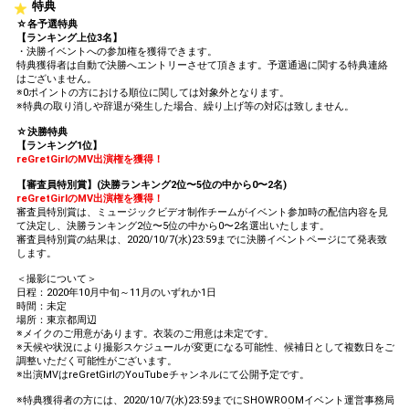
特典
☆各予選特典
【ランキング上位3名】
・決勝イベントへの参加権を獲得できます。
特典獲得者は自動で決勝へエントリーさせて頂きます。予選通過に関する特典連絡
はございません。
※0ポイントの方における順位に関しては対象外となります。
※特典の取り消しや辞退が発生した場合、繰り上げ等の対応は致しません。
☆決勝特典
【ランキング1位】
reGretGirlのMV出演権を獲得！
【審査員特別賞】(決勝ランキング2位〜5位の中から0〜2名)
reGretGirlのMV出演権を獲得！
審査員特別賞は、ミュージックビデオ制作チームがイベント参加時の配信内容を見
て決定し、決勝ランキング2位〜5位の中から0〜2名選出いたします。
審査員特別賞の結果は、2020/10/7(水)23:59までに決勝イベントページにて発表致
します。
＜撮影について＞
日程：2020年10月中旬～11月のいずれか1日
時間：未定
場所：東京都周辺
※メイクのご用意があります。衣装のご用意は未定です。
※天候や状況により撮影スケジュールが変更になる可能性、候補日として複数日をご
調整いただく可能性がございます。
※出演MVはreGretGirlのYouTubeチャンネルにて公開予定です。
※特典獲得者の方には、2020/10/7(水)23:59までにSHOWROOMイベント運営事務局