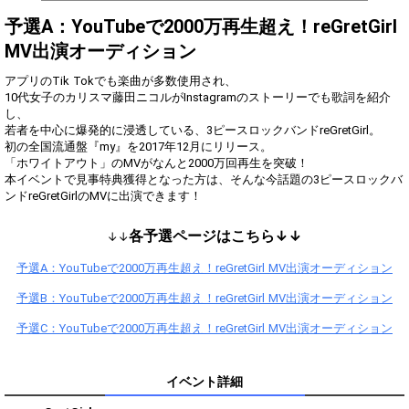
Show Gold to purchase gifts
(available from 1 JPY)! When you
予選A：YouTubeで2000万再生超え！reGretGirl
continue to send gifts to the
MV出演オーディション
performer(s), the performer's
popularity ranking and your
ranking go up.
アプリのTik Tokでも楽曲が多数使用され、
To cheer on performers, you can
10代女子のカリスマ藤田ニコルがInstagramのストーリーでも歌詞を紹介
send them gifts.
し、
To send performers paid items,
若者を中心に爆発的に浸透している、3ピースロックバンドreGretGirl。
you must use Show Gold.
初の全国流通盤『my』を2017年12月にリリース。
「ホワイトアウト」のMVがなんと2000万回再生を突破！
本イベントで見事特典獲得となった方は、そんな今話題の3ピースロックバ
Close
各予選ページはこちら↓↓
↓↓
予選A：YouTubeで2000万再生超え！reGretGirl MV出演オーディション
予選B：YouTubeで2000万再生超え！reGretGirl MV出演オーディション
予選C：YouTubeで2000万再生超え！reGretGirl MV出演オーディション
イベント詳細