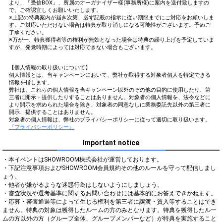
より、「受信BOX」、所属のオーガナイザー様(事務所様)に案内を送付致しますの
で、ご確認宜しくお願いいたします。
※上記の特典案内が届き次第、必ず記載の指示に従い期限までにご対応をお願いしま
す。ご対応いただけない場合は特典が取り消しになる可能性がございます。予めご
了承ください。
※万が一、特典獲得者等の権利が無効となった場合は特典の繰り上げを予定していま
すが、発覚時期によっては対応できない場合もございます。
【個人情報の取り扱いについて】
個人情報とは、当キャンペーンにおいて、弊社が取得する対象者個人を特定できる
情報を指します。
弊社は、これらの個人情報を当キャンペーン以外のその他の目的に使用したり、第
三者に開示・提供したりすることはありません。対象者の個人情報を、法令などに
より開示を求められた場合を除き、対象者の同意なしに業務委託先以外の第三者に
開示、提供することはありません。
対象者の個人情報は、弊社のプライバシーポリシーに従って適切に取り扱います。
『プライバシーポリシー』
Important notice
・本イベントはSHOWROOM株式会社が運営しております。

・下記注意事項およびSHOWROOM会員規約その他のルールを守って配信しまし
ょう。

・他者が嫌がるような迷惑行為はしないようにしましょう。

・審査状況や選考基準に関するお問い合わせには基本的にお答えできかねます。

・応募・審査通過等によって生じる権利を第三者に譲渡・質入等することはでき
ません。特典の対象は獲得したルームの方のみとなります。特典を獲得したルー
ムの方以外の方（グループ全体、グループメンバーなど）が特典を実施すること