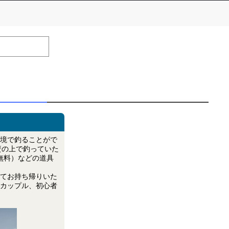
number of positions
Remarks
remaining
efrain from posting comments that may offend performers or
境で釣ることがで
簀の上で釣っていた
無料）などの道具
てお持ち帰りいた
カップル、初心者