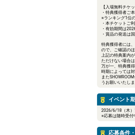
【入場無料チケッ
・特典獲得者ご本
※ランキング1位
・本チケットご利
・有効期間は202
・賞品の発送は国
特典獲得者には、2
ので、ご確認のほ
上記の特典案内が
ただけない場合は
万が一、特典獲得
時期によっては対
またSHOWRO
うお願いいたしま
イベント
2026/6/18（木）
※応募は随時受付
応募条件