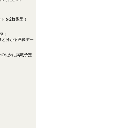
ットを2枚贈呈！
得！
っきりと分かる画像デー
のいずれかに掲載予定