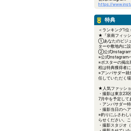
https://www.ins
特典
＜ランキング1位
★『泉南フィッシ
①あなたのビジュ
ターや敷地内に設
②公式Insta
※公式Instag
※ポスターの掲出
程は特典獲得者に
※アンバサダー就
任していただく場
★人気ファッシ
・撮影は東京23
7月中を予定して
・アンバサダー特
・撮影当日のヘア
※釣りにふさわし
らせください。こ
・撮影スタジオ（
・撮影させていた