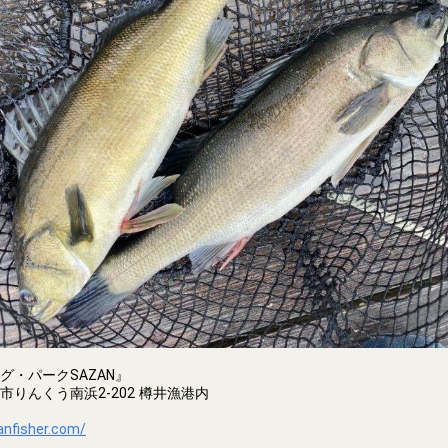
グ・パークSAZAN』
りんくう南浜2-202 樽井漁港内
anfisher.com/