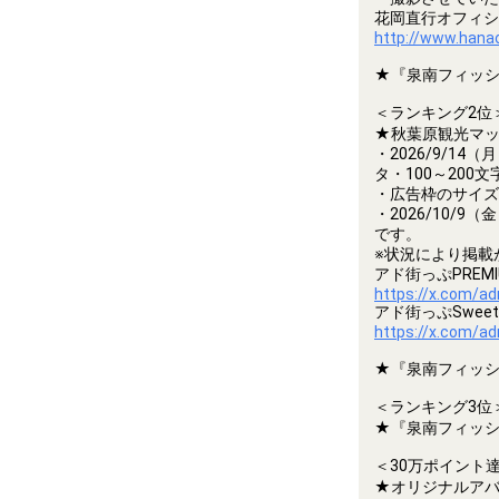
花岡直行オフィシ
http://www.hana
★『泉南フィッシ
＜ランキング2位
★秋葉原観光マッ
・2026/9/1
タ・100～20
・広告枠のサイズ
・2026/10/
です。
※状況により掲載
アド街っぷPREM
https://x.com/a
アド街っぷSwee
https://x.com/a
★『泉南フィッシ
＜ランキング3位
★『泉南フィッシ
＜30万ポイント
★オリジナルア