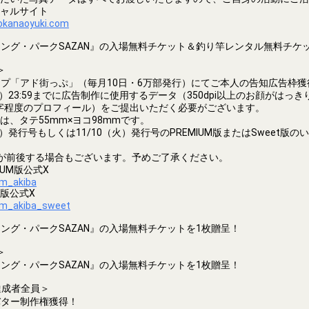
ャルサイト
okanaoyuki.com
ング・パークSAZAN』の入場無料チケット＆釣り竿レンタル無料チケ
＞
プ「アド街っぷ」（毎月10日・6万部発行）にてご本人の告知広告枠獲
4（月）23:59までに広告制作に使用するデータ（350dpi以上のお顔がは
0文字程度のプロフィール）をご提出いただく必要がございます。
は、タテ55mm×ヨコ98mmです。
9（金）発行号もしくは11/10（火）発行号のPREMIUM版またはSweet版
が前後する場合もございます。予めご了承ください。
IUM版公式X
dm_akiba
t版公式X
dm_akiba_sweet
ング・パークSAZAN』の入場無料チケットを1枚贈呈！
＞
ング・パークSAZAN』の入場無料チケットを1枚贈呈！
達成者全員＞
バター制作権獲得！