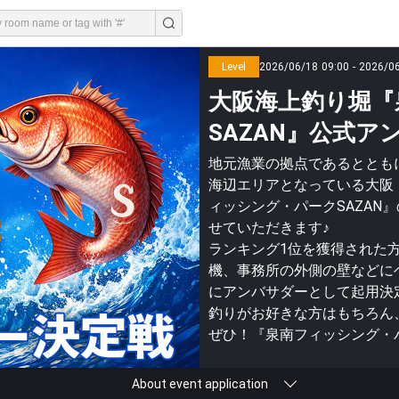
Level
2026/06/18 09:00 - 2026/0
大阪海上釣り堀『
SAZAN』公式ア
地元漁業の拠点であるととも
海辺エリアとなっている大阪
ィッシング・パークSAZAN
せていただきます♪
ランキング1位を獲得された
機、事務所の外側の壁などにヘ
にアンバサダーとして起用決
釣りがお好きな方はもちろん
ぜひ！『泉南フィッシング・パ
About event application