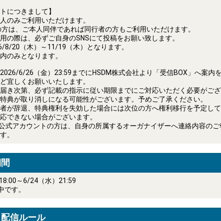
トにつきまして】
人のみご利用いただけます。
の方は、ご本人同伴であれば同行者の方もご利用いただけます。
用の際は、必ずご自身のSNSにて投稿をお願い致します。
6/8/20（木）～11/19（木）となります。
内のみとなります。
026/6/26（金）23:59までにHSDM株式会社より「受信BOX」へ案
ど宜しくお願いいたします。
届き次第、必ず記載の指示に従い期限までにご対応いただく必要がござ
特典が取り消しになる可能性がございます。予めご了承ください。
者が辞退、特典権利を失効した場合には次位の方へ権利移行を予定して
応できない場合がございます。
OM公式アカウントの方は、自身の所属するオーガナイザーへ連絡内容の
す。
期間
18:00～6/24（水）21:59
中です。
・配信ルール