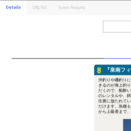
Details
ONLIVE
Event Results
Level
Points
1
0
Event Begins!
2
300000
オリジナルア
Gifting
Throw gifts to the stage and join the live performance.
First, try throwing free Stars (once a day)! You can also charg
(available from 1 JPY)! When you continue to send gifts to the 
『泉南フィ
popularity ranking and your ranking go up.
To cheer on performers, you can send them gifts.
沖釣りや磯釣りに
To send performers paid items, you must use Show Gold.
きるのが海上釣り
だくので、船酔い
のレンタルや、餌
生簀に放たれてい
だけます。魚種も
から上級者まで、