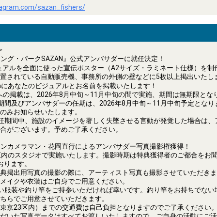
tagram.com/sazan_fishers/
＞
ング・パークSAZAN』公式アンバサダーに就任決定！
アルを全面に使った宣伝ポスター（A2サイズ・ラミネート仕様）を制
置されている自動販売機、事務所の外側の壁などに5枚以上掲出いたし
gramにあなたのビジュアルとお名前を掲載いたします！
ramへの掲載は、2026年8月中旬～11月中旬の間で実施、期間は無期限と
期間及びアンバサダーの任期は、2026年8月中旬～11月中旬予定とな
のみお知らせいたします。
任期間中、施設のイメージを著しく失墜させる言動が発覚した場合は、
合がございます。予めご了承ください。
ョンカメラマン・花岡直行によるアンバサダー写真撮影権獲得！
区内のスタジオで実施いたします。撮影時期は特典獲得者のご都合をお聞き
おります。
典掲出用写真の撮影の際に、アーティスト写真も撮影させていただきま
メイクや衣装はご自身でご用意ください。
い服装や釣り竿をご持参いただければ幸いです。釣り竿をお持ちでない
ちらでご用意させていただきます。
東京23区内）までの交通費は自己負担となりますのでご了承ください
だいた写真データはすべてお渡しいたしますので、ご自身の活動にご活