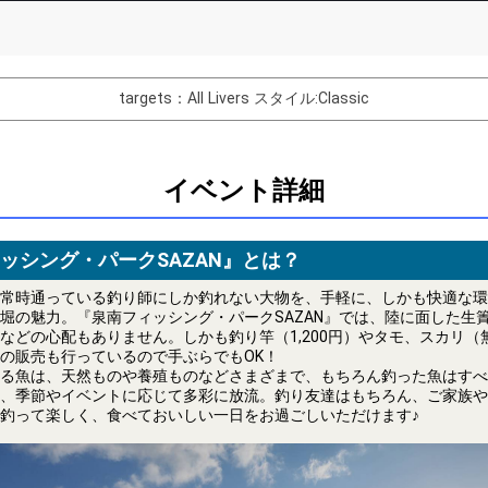
List of Goal
targets：All Livers
スタイル:Classic
バター制作権獲得！
Comments
イベント詳細
You can post comments. Please r
e Show Gold to purchase gifts
other users.
performer(s), the performer's
ッシング・パークSAZAN』とは？
常時通っている釣り師にしか釣れない大物を、手軽に、しかも快適な環
堀の魅力。『泉南フィッシング・パークSAZAN』では、陸に面した生
などの心配もありません。しかも釣り竿（1,200円）やタモ、スカリ（
の販売も行っているので手ぶらでもOK！
る魚は、天然ものや養殖ものなどさまざまで、もちろん釣った魚はすべ
Close
、季節やイベントに応じて多彩に放流。釣り友達はもちろん、ご家族や
釣って楽しく、食べておいしい一日をお過ごしいただけます♪