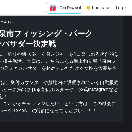
Purchase
Login
Get Reward
6/24 12:59
泉南フィッシング・パーク
ンバサダー決定戦
に、釣りや海水浴、公園レジャーを1日楽しめる複合的な
・樽井漁港。今回は、こちらにある海上釣り堀『泉南フ
』の公式アンバサダーを務めていただける女性を大募集さ
方は、受付カウンターや敷地内に設置されている自動販売
ビーに掲出される宣伝ポスターや、公式Instagramなど
定！
、これからチャレンジしたい！という方は、この機会に
ークSAZAN』の“顔”になってください！！！