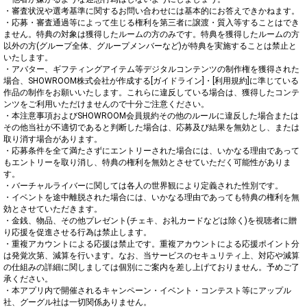
・審査状況や選考基準に関するお問い合わせには基本的にお答えできかねます。

・応募・審査通過等によって生じる権利を第三者に譲渡・質入等することはでき
ません。特典の対象は獲得したルームの方のみです。特典を獲得したルームの方
以外の方(グループ全体、グループメンバーなど)が特典を実施することは禁止と
いたします。

・アバター、ギフティングアイテム等デジタルコンテンツの制作権を獲得された
場合、SHOWROOM株式会社が作成する[ガイドライン]・[利用規約]に準じている
作品の制作をお願いいたします。これらに違反している場合は、獲得したコンテ
ンツをご利用いただけませんので十分ご注意ください。

・本注意事項およびSHOWROOM会員規約その他のルールに違反した場合または
その他当社が不適切であると判断した場合は、応募及び結果を無効とし、または
取り消す場合があります。

・応募条件を全て満たさずにエントリーされた場合には、いかなる理由であって
もエントリーを取り消し、特典の権利を無効とさせていただく可能性がありま
す。

・バーチャルライバーに関しては各人の世界観により定義された性別です。

・イベントを途中離脱された場合には、いかなる理由であっても特典の権利を無
効とさせていただきます。

・金銭、物品、その他プレゼント(チェキ、お礼カードなどは除く)を視聴者に贈
り応援を促進させる行為は禁止します。

・重複アカウントによる応援は禁止です。重複アカウントによる応援ポイント分
は発覚次第、減算を行います。なお、当サービスのセキュリティ上、対応や減算
の仕組みの詳細に関しましては個別にご案内を差し上げておりません。予めご了
承ください。

・本アプリ内で開催されるキャンペーン・イベント・コンテスト等にアップル
社、グーグル社は一切関係ありません。
