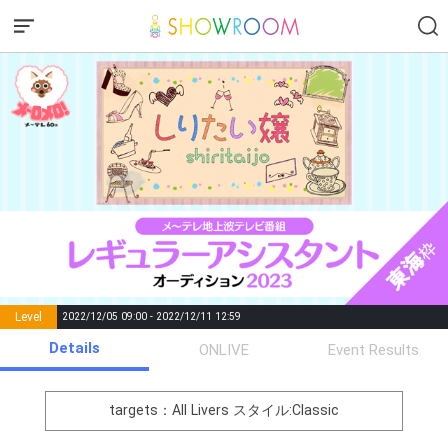
Level
2022/12/05 09:00 - 2022/12/11 12:59
number of
Details
ONLIVE
Event Results
Rema
Level
Points
List of Goal
positions
rks
remaining
1
0
Event Begins!
targets：All Livers
スタイル:Classic
オリジナルアバター制作権獲
2
500000