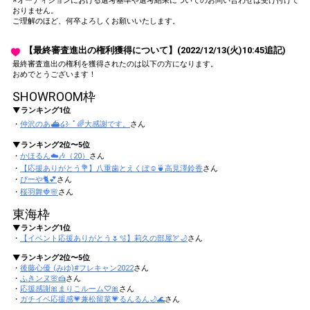
※オーディションにおける選考基準や選考結果についてのお問い合わせは受け付けて
おりません。
ご理解のほど、何卒よろしくお願いいたします。
【最終審査進出の権利獲得について】(2022/12/13(火)10:45追記)
最終審査進出の権利を獲得されたのは以下の方になります。
おめでとうございます！
SHOWROOM枠
▼ランキング1位
・
仲沢のあ⛴໒꒱· ﾟ🌈大感謝です。
さん
▼ランキング2位〜5位
・
かほるん☁️🎶（20）
さん
・
【応援ありがとう💐】八重歯とえくぼ☺️🍵高見澤鈴香
さん
・
ぴーや🐈💕
さん
・
桜羽舞🍓🌸
さん
東海枠
▼ランキング1位
・
【イベント応援ありがとう🌷🫧】莉久の部屋🏹🌙
さん
▼ランキング2位〜5位
・
後藤心優 (みゆ)#フレキャン2022
さん
・
ふきンヌ🌸🍰
さん
・
応援感謝🎀まりこルーム♡🎀
さん
・
ガチイベ応援感💗兼松留菜💗るんるん🌙🌊
さん