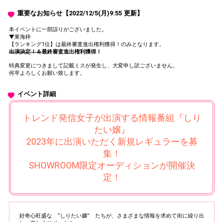
重要なお知らせ【2022/12/5(月)9:55 更新】
本イベントに一部誤りがございました。
▼東海枠
【ランキング1位】は最終審査進出権利獲得！のみとなります。
出演決定！＆
最終審査進出権利獲得！
特典変更につきまして記載ミスが発生し、大変申し訳ございません。
何卒よろしくお願い致します。
イベント詳細
トレンド発信女子が出演する情報番組『しり
たい嬢』
2023年に出演いただく新規レギュラーを募
集！
SHOWROOM限定オーディションが開催決
定！
好奇心旺盛な “しりたい嬢” たちが、さまざまな情報を求めて街に繰り出