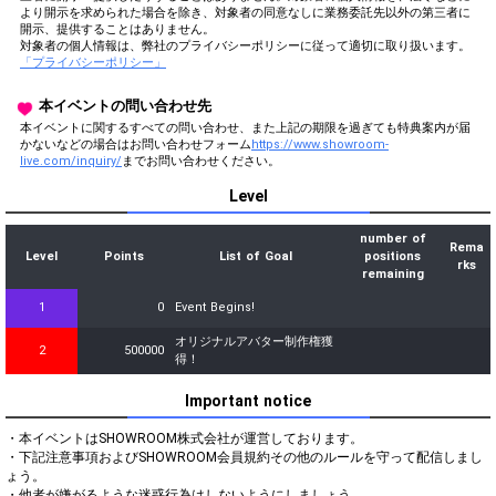
より開示を求められた場合を除き、対象者の同意なしに業務委託先以外の第三者に
開示、提供することはありません。
対象者の個人情報は、弊社のプライバシーポリシーに従って適切に取り扱います。
「プライバシーポリシー」
本イベントの問い合わせ先
本イベントに関するすべての問い合わせ、また上記の期限を過ぎても特典案内が届
かないなどの場合はお問い合わせフォーム
https://www.showroom-
live.com/inquiry/
までお問い合わせください。
Level
number of
Rema
Level
Points
List of Goal
positions
rks
remaining
1
0
Event Begins!
オリジナルアバター制作権獲
2
500000
得！
Important notice
・本イベントはSHOWROOM株式会社が運営しております。

・下記注意事項およびSHOWROOM会員規約その他のルールを守って配信しまし
ょう。

・他者が嫌がるような迷惑行為はしないようにしましょう。
