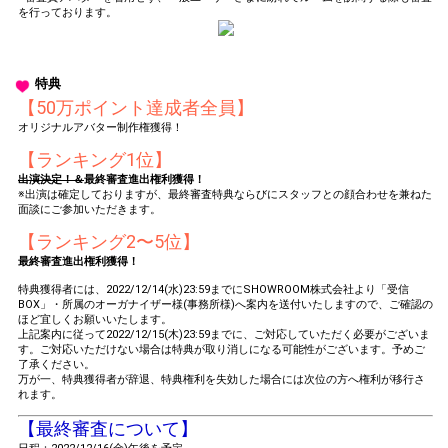
を行っております。
特典
【50万ポイント達成者全員】
オリジナルアバター制作権獲得！
【ランキング1位】
出演決定！＆
最終審査進出権利獲得！
※出演は確定しておりますが、最終審査特典ならびにスタッフとの顔合わせを兼ねた
面談にご参加いただきます。
【ランキング2〜5位】
最終審査進出権利獲得！
特典獲得者には、2022/12/14(水)23:59までにSHOWROOM株式会社より「受信
BOX」・所属のオーガナイザー様(事務所様)へ案内を送付いたしますので、ご確認の
ほど宜しくお願いいたします。
上記案内に従って2022/12/15(木)23:59までに、ご対応していただく必要がございま
す。ご対応いただけない場合は特典が取り消しになる可能性がございます。予めご
了承ください。
万が一、特典獲得者が辞退、特典権利を失効した場合には次位の方へ権利が移行さ
れます。
【最終審査について】