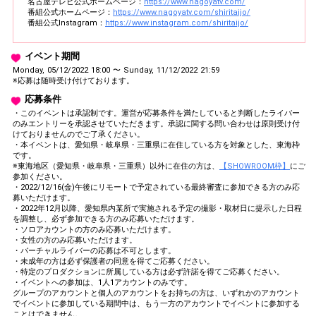
名古屋テレビ公式ホームページ：
https://www.nagoyatv.com/
番組公式ホームページ：
https://www.nagoyatv.com/shiritaijo/
番組公式Instagram：
https://www.instagram.com/shiritaijo/
イベント期間
Monday, 05/12/2022 18:00 〜 Sunday, 11/12/2022 21:59
※応募は随時受け付けております。
応募条件
・このイベントは承認制です。運営が応募条件を満たしていると判断したライバー
のみエントリーを承認させていただきます。承認に関する問い合わせは原則受け付
けておりませんのでご了承ください。
・本イベントは、愛知県・岐阜県・三重県に在住している方を対象とした、東海枠
です。
※東海地区（愛知県・岐阜県・三重県）以外に在住の方は、
【SHOWROOM枠】
にご
参加ください。
・2022/12/16(金)午後にリモートで予定されている最終審査に参加できる方のみ応
募いただけます。
・2022年12月以降、愛知県内某所で実施される予定の撮影・取材日に提示した日程
を調整し、必ず参加できる方のみ応募いただけます。
・ソロアカウントの方のみ応募いただけます。
・女性の方のみ応募いただけます。
・バーチャルライバーの応募は不可とします。
・未成年の方は必ず保護者の同意を得てご応募ください。
・特定のプロダクションに所属している方は必ず許諾を得てご応募ください。
・イベントへの参加は、1人1アカウントのみです。
グループのアカウントと個人のアカウントをお持ちの方は、いずれかのアカウント
でイベントに参加している期間中は、もう一方のアカウントでイベントに参加する
ことはできません。