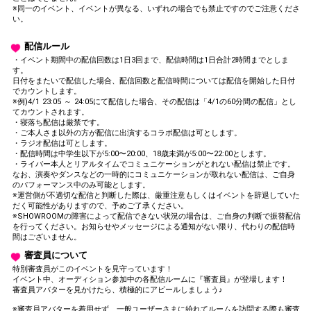
※同一のイベント、イベントが異なる、いずれの場合でも禁止ですのでご注意くださ
い。
配信ルール
・イベント期間中の配信回数は1日3回まで、配信時間は1日合計2時間までとしま
す。
日付をまたいで配信した場合、配信回数と配信時間については配信を開始した日付
でカウントします。
※例)4/1 23:05 ～ 24:05にて配信した場合、その配信は「4/1の60分間の配信」とし
てカウントされます。
・寝落ち配信は厳禁です。
・ご本人さま以外の方が配信に出演するコラボ配信は可とします。
・ラジオ配信は可とします。
・配信時間は中学生以下が5:00〜20:00、18歳未満が5:00〜22:00とします。
・ライバー本人とリアルタイムでコミュニケーションがとれない配信は禁止です。
なお、演奏やダンスなどの一時的にコミュニケーションが取れない配信は、ご自身
のパフォーマンス中のみ可能とします。
※運営側が不適切な配信と判断した際は、厳重注意もしくはイベントを辞退していた
だく可能性がありますので、予めご了承ください。
※SHOWROOMの障害によって配信できない状況の場合は、ご自身の判断で振替配信
を行ってください。お知らせやメッセージによる通知がない限り、代わりの配信時
間はございません。
審査員について
特別審査員がこのイベントを見守っています！
イベント中、オーディション参加中の各配信ルームに『審査員』が登場します！
審査員アバターを見かけたら、積極的にアピールしましょう♪
※審査員アバターを着用せず、一般ユーザーさまに紛れてルームを訪問する際も審査