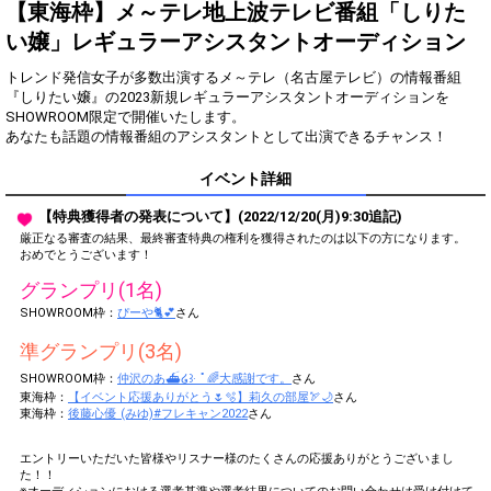
得！
【東海枠】メ～テレ地上波テレビ番組「しりた
い嬢」レギュラーアシスタントオーディション
Gifting
Comments
トレンド発信女子が多数出演するメ～テレ（名古屋テレビ）の情報番組
Throw gifts to the stage and join
You can post comments. Please
『しりたい嬢』の2023新規レギュラーアシスタントオーディションを
the live performance.
refrain from posting comments
SHOWROOM限定で開催いたします。
First, try throwing free Stars
that may offend performers or
(once a day)! You can also charge
other users.
Show Gold to purchase gifts
イベント詳細
(available from 1 JPY)! When you
continue to send gifts to the
【特典獲得者の発表について】(2022/12/20(月)9:30追記)
performer(s), the performer's
popularity ranking and your
厳正なる審査の結果、最終審査特典の権利を獲得されたのは以下の方になります。
ranking go up.
おめでとうございます！
To cheer on performers, you can
グランプリ(1名)
send them gifts.
To send performers paid items,
SHOWROOM枠：
ぴーや🐈💕
さん
you must use Show Gold.
準グランプリ(3名)
SHOWROOM枠：
仲沢のあ⛴໒꒱· ﾟ🌈大感謝です。
さん
東海枠：
【イベント応援ありがとう🌷🫧】莉久の部屋🏹🌙
さん
Close
東海枠：
後藤心優 (みゆ)#フレキャン2022
さん
エントリーいただいた皆様やリスナー様のたくさんの応援ありがとうございまし
た！！