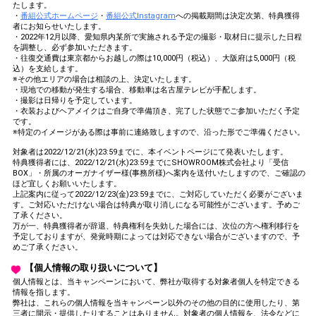
たします。
・
番組公式ホームページ
・
番組公式Instagram
への掲載期間は決定次第、特典獲得
者にお知らせいたします。
・2022年12月以降、愛知県内某所で実施される予定の撮影・取材日に提示した日程
を調整し、必ず参加いただきます。
・往復交通費は東京都からお越しの際は10,000円（税込）、大阪府は5,000円（税
込）を支給します。
※その他エリアの場合は相談の上、決定いたします。
・現地での移動が発生する場合、移動車は名古屋テレビが手配します。
・撮影は日帰りを予定しています。
・衣装およびヘアメイクはご自身で準備頂き、完了した状態でご参加いただく予定
です。
※特定のイメージがある際は事前に連絡致しますので、沿った形でご準備ください。
対象者は2022/12/21(水)23:59までに、本イベントページにて発表いたします。
特典獲得者には、2022/12/21(水)23:59までにSHOWROOM株式会社より「受信
BOX」・所属のオーガナイザー様(事務所様)へ案内を送付いたしますので、ご確認の
ほど宜しくお願いいたします。
上記案内に従って2022/12/23(金)23:59までに、ご対応していただく必要がございま
す。ご対応いただけない場合は特典が取り消しになる可能性がございます。予めご
了承ください。
万が一、特典獲得者が辞退、特典権利を失効した場合には、次位の方へ権利移行を
予定しておりますが、発覚時期によっては対応できない場合がございますので、予
めご了承ください。
【個人情報の取り扱いについて】
個人情報とは、当キャンペーンにおいて、弊社が取得する対象者個人を特定できる
情報を指します。
弊社は、これらの個人情報を当キャンペーン以外のその他の目的に使用したり、第
三者に開示・提供したりすることはありません。対象者の個人情報を、法令などに