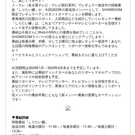
し、楽しくリポート！
メ～テレ（名古屋テレビ・テレビ朝日系列）でレギュラー放送中の情報番
組『しりたい嬢』が、今回2023年の新追加メンバーとして、SHOWROOM
限定でレギュラーアシスタントオーディションを開催します。
東海地区の話題のスポット、人気商品などを紹介していくレギュラー番組
『しりたい嬢』は、これまでアナウンサーやテレビリポーターを目指すト
レンド女子が多数出演してきました。
番組は今後さらにWebやSNSとの連携を強めていくことから、
SHOWROOMライバーの皆さんを新たにピックアップします！
番組は毎週火曜、木曜、そして土曜日に地上波レギュラー放送中！あなた
も話題の情報番組のアシスタントで、リポーター技術を学んでみません
か？
トークスキルとコミュニケーションで、番組をさらに盛り上げてくださ
い！
出演期間は2023年1月～2023年6月末までを予定しています。
また、撮影時には番組ディレクターがあなたのリポートスキルアップのた
めアドバイスや技術指導も予定。
番組リポーター、テレビアナウンサー、テレビタレントを目指す皆さん。
あなたのオリジナリティで、東海エリアのエンタメ情報を楽しくリポート
してください！
現メンバーの番組卒業にともなう新メンバー募集の貴重なオーディション
です！
▼番組詳細
情報番組『しりたい嬢』
放送日時：毎週火曜日・11:40～／毎週木曜日・11:40～／毎週土曜日・
13:26～