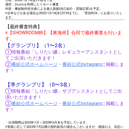
日程：2022/12/16(金)午後を予定
場所：Zoomを利用したリモート審査
内容：番組制作担当者による個人面接(自己紹介・質疑応答)を予定。
※台本などがある場合は2022/12/14(水)23:59までに、「受信BOX」にお送りいたし
ます。
【最終審査特典】
※【SHOWROOM枠】【東海枠】合同で最終審査を行いま
す。
【グランプリ】（1〜2名）
①情報番組「しりたい嬢」レギュラーアシスタントとし
てご出演いただきます！
②
番組公式ホームページ
・
番組公式Instagram
に掲載しま
す！
【準グランプリ】（0〜3名）
①情報番組「しりたい嬢」サブアシスタントとしてご出
演いただきます！
②
番組公式ホームページ
・
番組公式Instagram
に掲載しま
す！
・出演期間は2023年1月～2023年6月末を予定しています。
※実績に応じて2023年7月以降の契約延長の場合もございますが、相談の上、決定い