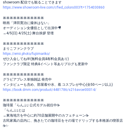
showroom 配信でも観ることできます
https://www.showroom-live.com/r/fwd_colors003?t=1754030860
🎀🎀🎀🎀🎀🎀🎀🎀🎀🎀🎀🎀
映画「津田寛治に撮休はない」
オーディション女優役として出演中🎥
⁡→4/5(日).4/25(土) 舞台挨拶 登壇
🎀🎀🎀🎀🎀🎀🎀🎀🎀🎀🎀🎀
まりこファンクラブ
https://emii.photo/fujiimariko/
ぜひ入会してね🌸(無料会員&有料会員あり)
ファンクラブ限定 特典&イベント等ありブログも更新中
🎀🎀🎀🎀🎀🎀🎀🎀🎀🎀🎀🎀
グラビアプレス単独雑誌 発売中
インタビューも含め、部屋着や水、着.コスプレが中心(全50ページ以上)
https://book.dmm.com/product/4481786/s216avcer00014/
🎀🎀🎀🎀🎀🎀🎀🎀🎀🎀🎀🎀
珈琲屋「らんぷ｣ 公式モデル就任中☕
「らんぷ｣とは
→東海地方を中心に約70店舗展開中のカフェチェーン☕
古民家風の店内に、挽きたての珈琲豆をその場でドリップする本格派の喫茶店
☕✨