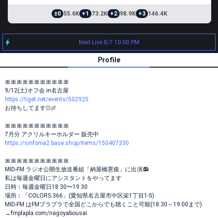
±0
55.6K
+1
73.2K
+2
98.9K
+3
146.4K
Next Live 8/7 10:00 PM
Profile
🎀🎀🎀🎀🎀🎀🎀🎀🎀🎀🎀
9/12(土)オフ会 in名古屋
https://tiget.net/events/502925
お待ちしてます⚾️🍖
🎀🎀🎀🎀🎀🎀🎀🎀🎀🎀🎀
7月分 アクリルキーホルダー 販売中
https://sinfonia2.base.shop/items/150407330
🎀🎀🎀🎀🎀🎀🎀🎀🎀🎀🎀
MID-FM ラジオ公開生放送番組「納屋橋憲俊」に出演📻
私は毎週金曜日にアシスタントをやってます
日時︰毎週金曜日18:30〜19:30
場所︰「COLORS.366」(愛知県名古屋市中区栄1丁目1-5)
MID-FM はFMプラプラで全国どこからでも聴くこと可能(18:30～19:00まで)
→fmplapla.com/nagoyabousai