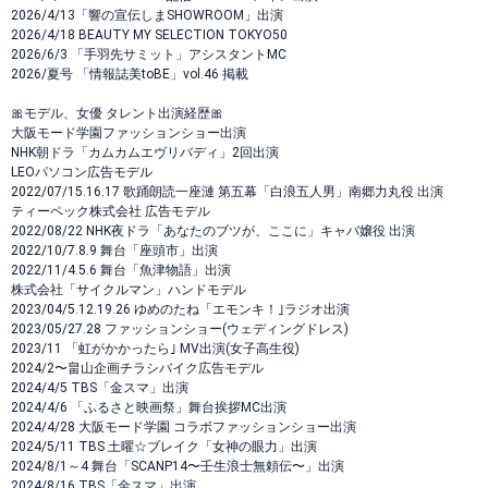
2026/4/13「響の宣伝しまSHOWROOM」出演
2026/4/18 BEAUTY MY SELECTION TOKYO50
2026/6/3 「手羽先サミット」アシスタントMC
2026/夏号 「情報誌美toBE」vol.46 掲載
🎀モデル、女優 タレント出演経歴🎀
大阪モード学園ファッションショー出演
NHK朝ドラ「カムカムエヴリバディ」2回出演
LEOパソコン広告モデル
2022/07/15.16.17 歌踊朗読一座漣 第五幕「白浪五人男」南郷力丸役 出演
ティーペック株式会社 広告モデル
2022/08/22 NHK夜ドラ「あなたのブツが、ここに」キャバ嬢役 出演
2022/10/7.8.9 舞台「座頭市」出演
2022/11/4.5.6 舞台「魚津物語」出演
株式会社「サイクルマン」ハンドモデル
2023/04/5.12.19.26 ゆめのたね「エモンキ！｣ラジオ出演
2023/05/27.28 ファッションショー(ウェディングドレス)
2023/11 「虹がかかったら｣ MV出演(女子高生役)
2024/2〜畠山企画チラシバイク広告モデル
2024/4/5 TBS「金スマ」出演
2024/4/6 「ふるさと映画祭」舞台挨拶MC出演
2024/4/28 大阪モード学園 コラボファッションショー出演
2024/5/11 TBS 土曜☆ブレイク「女神の眼力」出演
2024/8/1～4 舞台「SCANP14〜壬生浪士無頼伝〜」出演
2024/8/16 TBS「金スマ」出演