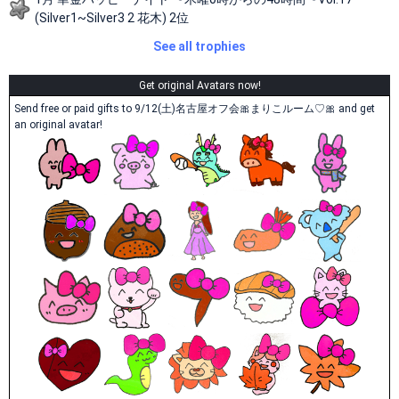
(Silver1~Silver3 2 花木) 2位
See all trophies
Get original Avatars now!
Send free or paid gifts to 9/12(土)名古屋オフ会🎀まりこルーム♡🎀 and get
an original avatar!