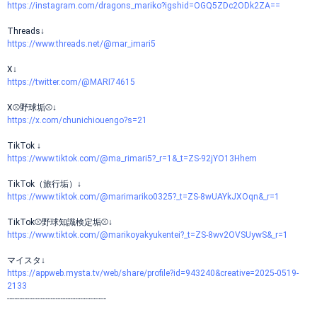
https://instagram.com/dragons_mariko?igshid=OGQ5ZDc2ODk2ZA==
Threads↓
https://www.threads.net/@mar_imari5
X↓
https://twitter.com/@MARI74615
X⚾️野球垢⚾️↓
https://x.com/chunichiouengo?s=21
TikTok ↓
https://www.tiktok.com/@ma_rimari5?_r=1&_t=ZS-92jYO13Hhem
TikTok（旅行垢）↓
https://www.tiktok.com/@marimariko0325?_t=ZS-8wUAYkJXOqn&_r=1
TikTok⚾️野球知識検定垢⚾️↓
https://www.tiktok.com/@marikoyakyukentei?_t=ZS-8wv2OVSUywS&_r=1
マイスタ↓
https://appweb.mysta.tv/web/share/profile?id=943240&creative=2025-0519-
2133
┈┈┈┈┈┈┈┈┈┈┈┈┈┈┈┈┈┈┈┈