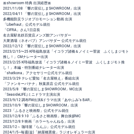
🎀showroom 特典 出演経歴🎀
2021/11/08 「響の宣伝しまSHOWROOM」出演
2022/04/11 「響の宣伝しまSHOWROOM」出演
多機能防災ラジオプロモーション動画 出演
「Liberhaut」公式モデル就任
「CIFRA」さん1日店長
名古屋駅名鉄百貨店メンズ館アンバサダー
大衆酒場（ネオパブ）アンバサダー 公式モデル就任
2022/12/12 「響の宣伝しまSHOWROOM」出演
2023/2/15〜25 KFB福島放送「イコラブ諸橋＆ノイミー菅波 ふくしまジモト
推し！」CMナレーター出演
2023/2/25 KFB福島放送「イコラブ諸橋＆ノイミー菅波 ふくしまジモト推
し！」本編・特別番組ナレーター出演
「shatkona」アクセサリー公式モデル就任
2023/3/29 テレビ愛知「名古屋映え」番組出演
「ファンキーバナナ」秋葉原店 公式モデル就任
2023/5/8 「響の宣伝しまSHOWROOM」MC出演
「SeasideLIFE｣ミニドラマ主演出演
2023/9/12 調布FM出演&ドラマ出演「あやふみ's BAR」
2023/10/9「響の宣伝しまSHOWROOM」出演
2023「ふるさと映画祭」公式モデル就任
2023/12/8.9.10「ふるさと映画祭」舞台挨拶MC
2023/12/8.9 映画「ホラーちゃんねる」出演
2023/12～ 珈琲屋「らんぷ」公式モデル就任
2024/1/5~毎週(金)「納屋橋憲俊」ラジオレギュラー出演