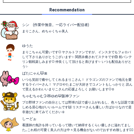
Recommendation
シン (作業中無音。一応ライバー配信者)
まりこさん、めちゃくちゃ美人
ゆうた
まりこちゃん可愛いです⚾️ ヤクルトファンですが、インスタでもフォロバ
して下さりありがとうございます✨ 関西弁癒されてステキです🙆 初バンテ
リン観戦楽しみます⚾️ 仲良くして頂けると喜びます✨️ いつも配信ありがと
う✨
ばたにゃん🐱🎀
いつも笑顔で癒やしてくれるまりこさん！ ドラゴンズのファンで地元を愛
するライバーさん！ マグロやたまごが大好きでコメントもしっかりと 読ん
で貰えるかわいいまりこさんの応援よろしく お願いします⚾☺️
ちゃむちゃむ🌛🧸ゆめ🐯阪神ファン
プロ野球ファンの自分としては野球の話で盛り上がれるし、色々な話題で楽
しめる居心地がいいルームです🙌 リスナーさんも優しい方ばかりなので是
非遊びに来てみてください☺️
しーどぉ
看護師の免許を持っているって聴いて納得するくらい優しさに溢れてまし
た｡これ程の可愛く美人の方は中々見る機会がないのでおすすめ致します🙇‍♀️