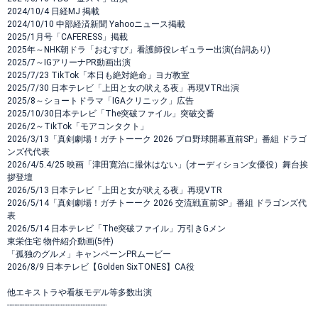
2024/10/4 日経MJ 掲載
2024/10/10 中部経済新聞 Yahooニュース掲載
2025/1月号「CAFERESS」掲載
2025年～NHK朝ドラ「おむすび」看護師役レギュラー出演(台詞あり)
2025/7～IGアリーナPR動画出演
2025/7/23 TikTok「本日も絶対絶命」ヨガ教室
2025/7/30 日本テレビ「上田と女の吠える夜」再現VTR出演
2025/8～ショートドラマ「IGAクリニック」広告
2025/10/30日本テレビ「The突破ファイル」突破交番
2026/2～TikTok「モアコンタクト」
2026/3/13「真剣劇場！ガチトーーク 2026 プロ野球開幕直前SP」番組 ドラゴ
ンズ代代表
2026/4/5.4/25 映画「津田寛治に撮休はない」(オーディション女優役）舞台挨
拶登壇
2026/5/13 日本テレビ「上田と女が吠える夜」再現VTR
2026/5/14「真剣劇場！ガチトーーク 2026 交流戦直前SP」番組 ドラゴンズ代
表
2026/5/14 日本テレビ「The突破ファイル」万引きGメン
東栄住宅 物件紹介動画(5件)
「孤独のグルメ」キャンペーンPRムービー
2026/8/9 日本テレビ【Golden SixTONES】CA役
他エキストラや看板モデル等多数出演
┈┈┈┈┈┈┈┈┈┈┈┈┈┈┈┈┈┈┈┈