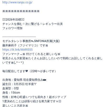
http://www.ranpu.co.jp/
🎀🎀🎀🎀🎀🎀🎀🎀🎀🎀🎀🎀🎀
❤️‍🔥2026年目標❤️‍🔥
チャンスを掴む！次に繋げる！レギュラー出演
フォロワー増加
┈┈┈┈┈┈┈┈┈┈┈┈┈┈┈┈┈┈┈┈
モデルタレント事務所👠SINFONIA所属(大阪)
藤井麻莉子（フジイマリコ）です🎀
https://lit.link/MARI555
ファンマーク→🎀 付けてくれると嬉しいな🎀
初見さんも大歓迎🎀たくさんお話ししたいので気軽にお話ししてくれると嬉し
いです🎀(｡˃ ᵕ ˂ )
毎日配信してます🧡（22時〜が多いです）
出身地：愛知県 現在愛知県住み🏡
誕生日：3月25日 牡羊座♈
血液型：O型
身長：156cm
性格：好奇心旺盛❕いつでも前向き！超ポジティブ
1度決めたことは頑張り続ける努力家です🤜🏻‪‪
楽しいこと大好き🎀