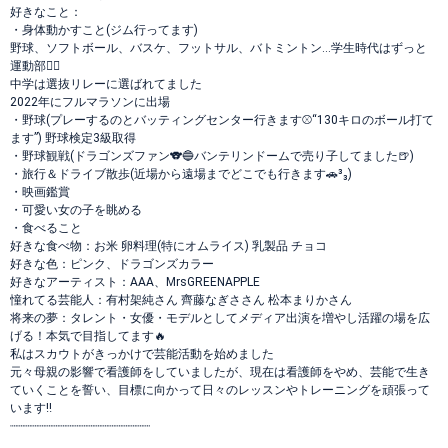
好きなこと：
・身体動かすこと(ジム行ってます)
野球、ソフトボール、バスケ、フットサル、バトミントン…学生時代はずっと
運動部🏃‍♂️
中学は選抜リレーに選ばれてました
2022年にフルマラソンに出場
・野球(プレーするのとバッティングセンター行きます⚾️“130キロのボール打て
ます”) 野球検定3級取得
・野球観戦(ドラゴンズファン🐨🔵バンテリンドームで売り子してました🍺)
・旅行＆ドライブ散歩(近場から遠場までどこでも行きます🚗³₃)
・映画鑑賞
・可愛い女の子を眺める
・食べること
好きな食べ物：お米 卵料理(特にオムライス) 乳製品 チョコ
好きな色：ピンク、ドラゴンズカラー
好きなアーティスト：AAA、MrsGREENAPPLE
憧れてる芸能人：有村架純さん 齊藤なぎささん 松本まりかさん
将来の夢：タレント・女優・モデルとしてメディア出演を増やし活躍の場を広
げる！本気で目指してます🔥
私はスカウトがきっかけで芸能活動を始めました
元々母親の影響で看護師をしていましたが、現在は看護師をやめ、芸能で生き
ていくことを誓い、目標に向かって日々のレッスンやトレーニングを頑張って
います‼️
┈┈┈┈┈┈┈┈┈┈┈┈┈┈┈┈┈┈┈┈