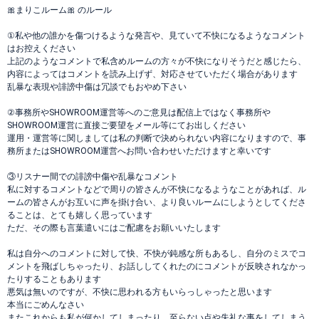
🎀まりこルーム🎀 のルール
①私や他の誰かを傷つけるような発言や、見ていて不快になるようなコメント
はお控えください
上記のようなコメントで私含めルームの方々が不快になりそうだと感じたら、
内容によってはコメントを読み上げず、対応させていただく場合があります
乱暴な表現や誹謗中傷は冗談でもおやめ下さい
②事務所やSHOWROOM運営等へのご意見は配信上ではなく事務所や
SHOWROOM運営に直接ご要望をメール等にてお出しください
運用・運営等に関しましては私の判断で決められない内容になりますので、事
務所またはSHOWROOM運営へお問い合わせいただけますと幸いです
③リスナー間での誹謗中傷や乱暴なコメント
私に対するコメントなどで周りの皆さんが不快になるようなことがあれば、ル
ームの皆さんがお互いに声を掛け合い、より良いルームにしようとしてくださ
ることは、とても嬉しく思っています
ただ、その際も言葉遣いにはご配慮をお願いいたします
私は自分へのコメントに対して快、不快が鈍感な所もあるし、自分のミスでコ
メントを飛ばしちゃったり、お話ししてくれたのにコメントが反映されなかっ
たりすることもあります
悪気は無いのですが、不快に思われる方もいらっしゃったと思います
本当にごめんなさい
またこれからも私が何かしてしまったり、至らない点や失礼な事をしてしまう