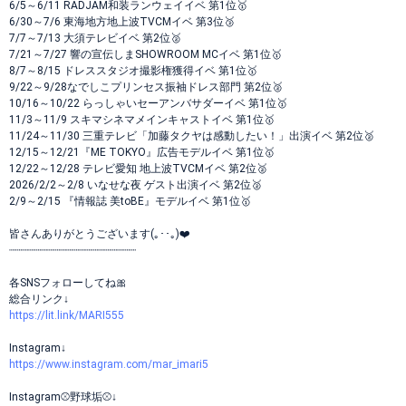
6/5～6/11 RADJAM和装ランウェイイベ 第1位🥇
6/30～7/6 東海地方地上波TVCMイベ 第3位🥉
7/7～7/13 大須テレビイベ 第2位🥈
7/21～7/27 響の宣伝しまSHOWROOM MCイベ 第1位🥇
8/7～8/15 ドレススタジオ撮影権獲得イベ 第1位🥇
9/22～9/28なでしこプリンセス振袖ドレス部門 第2位🥈
10/16～10/22 らっしゃいセーアンバサダーイベ 第1位🥇
11/3～11/9 スキマシネマメインキャストイベ 第1位🥇
11/24～11/30 三重テレビ「加藤タクヤは感動したい！」出演イベ 第2位🥈
12/15～12/21『ME TOKYO』広告モデルイベ 第1位🥇
12/22～12/28 テレビ愛知 地上波TVCMイベ 第2位🥈
2026/2/2～2/8 いなせな夜 ゲスト出演イベ 第2位🥈
2/9～2/15 『情報誌 美toBE』モデルイベ 第1位🥇
皆さんありがとうございます(｡･･｡)❤️
┈┈┈┈┈┈┈┈┈┈┈┈┈┈┈┈┈┈┈┈
各SNSフォローしてね🎀
総合リンク↓
https://lit.link/MARI555
Instagram↓
https://www.instagram.com/mar_imari5
Instagram⚾野球垢⚾↓