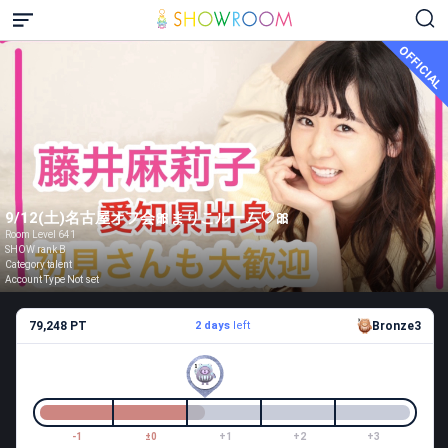
OFFICIAL
9/12(土)名古屋オフ会🎀まりこルーム♡🎀
Room Level 641
SHOW rank B
Category talent
Account Type Not set
79,248 PT
2 days
left
Bronze3
-1
±0
+1
+2
+3