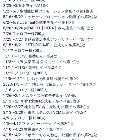
2/10 フォロワー様600人
2/28〜3/6 浴衣イベ第13位
5/2〜5/8 多機能防災プロモーション動画イベ第1位🥇
5/16〜5/22 マッサージプロモーション動画イベ第2位🥈
6/2〜6/8 Liberhaut公式モデルイベ第1位🥇
6/20〜6/26 栄PARCO【CIFRA】さん店長イベ第1位🥇
7/26 フォロワー様700人
7/25〜7/27 名鉄百貨店本店アンバサダーイベ第1位🥇
8/15〜8/21 「STUDIO A&D」公式モデル第3位🥉
10/ フォロワー様800人
10/17〜10/30 響番組イベ第4位
11/3〜11/9 大衆酒場 公式モデルイベ第1位🥇
11/14〜11/27 響番組イベ 第2位🥈
11/29 フォロワー様900人
12/5〜12/11 しりたい嬢 番組出演イベ 第4位
2023/1/5〜1/11 地上波TV福島ナレーターイベ第1位🥇
1/16 フォロワー様1000人
1/26〜2/1 オムライス公式モデルイベ第4位
2/13〜2/19 shatkona公式モデルイベ第3位🥉
2/20〜2/27 地上波TV 名古屋映え 出演イベ第3位🥉
3/13〜3/20 伊東園ホテルズTVCM 出演イベ第5位
4/5 フォロワー様1100人
4/3〜4/12 ファンキーバナナ イベ第2位🥈
4/10〜4/23 響番組MCイベ 第1位🥇
4/15〜4/21 「ホラーちゃんねる」映画出演イベ第2位🥈