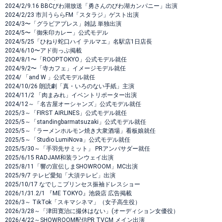
2024/2/9.16 BBCびわ湖放送「勇さんのびわ湖カンパニー」出演
2024/2/23 市川うららFM「スタラジ」ゲスト出演
2024/3〜「グラビアプレス」雑誌 単独出演
2024/5〜「御朱印カレー」公式モデル
2024/5/25「ひねり蛇口ハイ テルマエ」名駅店1日店長
2024/6/10〜アド街っぷ掲載
2024/8/1〜「ROOPTOKYO」公式モデル就任
2024/9/2〜「寺カフェ」イメージモデル就任
2024/ 「and W 」公式モデル就任
2024/10/26 朗読劇「真・いろのない手紙」主演
2024/11/2 「肉まみれ」イベントリポーター出演
2024/12～「名古屋オーシャンズ」公式モデル就任
2025/3～「FIRST AIRLINES」公式モデル就任
2025/5～「standingbarmatsuzaki」公式モデル就任
2025/5～「ラーメンホルモン焼き大衆酒場」看板娘就任
2025/5～「Studio LumiNova」公式モデル就任
2025/5/30～「手羽先サミット」 PRアンバサダー就任
2025/6/15 RADJAM和装ランウェイ出演
2025/8/11「響の宣伝しまSHOWROOM」MC出演
2025/9/7 テレビ愛知「大須テレビ」出演
2025/10/17 なでしこプリンセス振袖ドレスショー
2026/1/31.2/1 『ME TOKYO』池袋店 広告掲載
2026/3～ TikTok「スキマシネマ」（女子高生役）
2026/3/28～「津田寛治に撮休はない」(オーディション女優役）
2026/4/22～SHOWROOM配信PR TVCM メイン出演