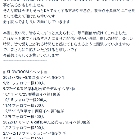
事があるかもしれません
そんな時は今後もそっとDMで良くする方法や注意点、改善点を具体的にご意見
として教えて頂けたら幸いです
必ず読んでより良い方向にしていきます
本当に長い間、皆さんにずっと支えられて、毎日配信が続けてこれました。
これからも来てくれる皆さんにまりこ配信が温かい時間、癒しの時間、楽しい
時間、皆で盛り上がれる時間だと感じてもらえるように頑張っていきますの
で、皆さんにご協力いただけると嬉しいです
今後共よろしくお願いいたします
┈┈┈┈┈┈┈┈┈┈┈┈┈┈┈┈┈┈┈┈
🎀SHOWROOMイベント🎀
2021/7/26〜8/8 スタダイベ 第3位🥉
9/21 フォロワー様100人
9/27〜10/3 私楽私彩公式モデルイベ 第4位
10/11〜10/25 響番組イベ第1位🥇
10/15 フォロワー様200人
11/4 フォロワー様300人
12/2〜12/8 華オト商店イベ 第3位🥉
12/9 フォロワー様400人
2022/1/10〜1/16 cafeBACE公式モデルイベ第3位🥉
1/12 フォロワー様500人
2/7〜2/13 ファッションイベ第3位 🥉