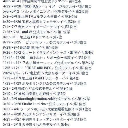
4/8〜4/14 日韓合同制作地上波ドラマイベ 第3位🥉
4/22〜4/28「御朱印カレー」イメージモデルイベ第1位🥇
5/6〜5/12「ハレノダイニング」PRモデルイベ 第2位🥈
5/3〜5/9 地上波TVゴルフ大会番組イベ 第2位🥈
6/20〜6/26 宝石と黒猫カフェモデルイベ 第2位 🥈
7/1〜7/7 寺カフェ イメージモデルイベ 第1位🥇
7/25〜7/31 and W 公式モデルイベ 第1位🥇
8/5〜8/11 地上波TVドラマイベ 第7位
8/19〜8/25 「ピザポケット」公式モデルイベ 第3位🥉
8/29〜9/4 朗読劇 主演イベ 第1位🥇
9/26～10/2 ショートドラマメインキャスト出演イベ 第4位
11/14～11/20 「肉まみれ」リポーター出演イベ 第1位🥇
11/11～11/17 名古屋オーシャンズ公式モデルイベ 第2位🥈
12/5～12/11「FIRST AIRLINES」公式モデルイベ 第1位🥇
2025/1/6～1/12 地上波TV大須リポーターイベ 第3位🥉
1/13～1/19 地上波TV AKTリポーターイベ 第4位
1/23～1/29 ボルダリングジム公式モデルイベ 第3位🥉
2/3～2/9 讃岐うどん公式モデルイベ 第3位🥉
2/10～2/16 松山春祭りお姫様イベ 第5位
3/3～3/9 standingbarmatsuzaki公式モデルイベ第1位🥇
3/20～3/26 Studio LumiNova公式モデルイベ 第1位🥇
3/31～4/6 ラーメンホルモン大衆酒場看板娘イベ 第1位🥇
4/14～4/20 ぎふチャンアンバサダーイベ 第3位🥉
4/21～4/27 手羽先サミットアンバサダーイベ 第1位🥇
5/12～5/18 天神祭うちわモデルイベ 第4位