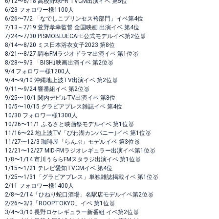
6/12〜6/18 高校野球PR TVCM出演イベ 第5位
6/23 フォロワー様1100人
6/26〜7/2 「なでしこプリンセス袴部門」イベ第4位
7/13～7/19 萱野孝幸監督 全国映画 出演イベ 第4位
7/24〜7/30 PISMOBLUECAFE公式モデルイベ第2位🥈
8/14〜8/20 ミス日本浴衣女子2023 第8位
8/21〜8/27 調布FMラジオドラマ出演イベ 第1位🥇
8/28〜9/3 「BISH｣映画出演イベ 第2位🥈
9/4 フォロワー様1200人
9/4〜9/10 沖縄地上波TV出演イベ 第2位🥈
9/11〜9/24 響番組イベ 第2位🥈
9/25〜10/1 関内デビルTV出演イベ 第8位
10/5〜10/15 グラビアプレス雑誌イベ 第4位
10/30 フォロワー様1300人
10/26〜11/1 ふるさと映画祭モデルイベ 第1位🥇
11/16〜22 地上波TV「びわ湖カンパニー｣イベ 第1位🥇
11/27〜12/3 珈琲屋「らんぷ」モデルイベ 第3位🥉
12/21〜12/27 MID-FMラジオレギュラー出演イベ第1位🥇
1/8〜1/14 市川うららFMスタラジ出演イベ 第1位🥇
1/15〜1/21 テレビ愛知TVCMイベ 第4位
1/25〜1/31「グラビアプレス」単独雑誌掲載イベ 第1位🥇
2/11 フォロワー様1400人
2/8〜2/14「ひねり蛇口酒場」名駅店モデルイベ第2位🥈
2/26〜3/3「ROOPTOKYO」イベ 第1位🥇
3/4〜3/10 長野ロケレギュラー新番組 イベ第2位🥈