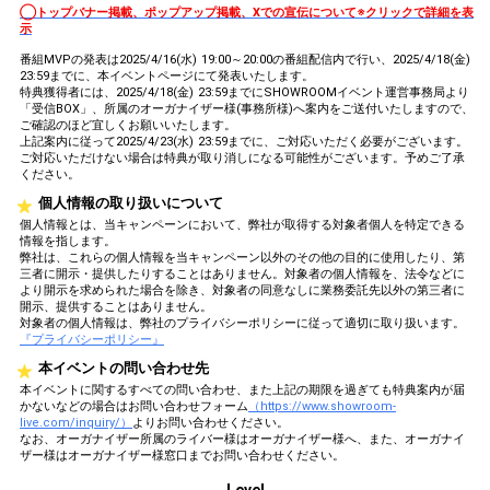
◯トップバナー掲載、ポップアップ掲載、Xでの宣伝について※クリックで詳細を表
示
番組MVPの発表は2025/4/16(水) 19:00～20:00の番組配信内で行い、2025/4/18(金)
23:59までに、本イベントページにて発表いたします。
特典獲得者には、2025/4/18(金) 23:59までにSHOWROOMイベント運営事務局より
「受信BOX」、所属のオーガナイザー様(事務所様)へ案内をご送付いたしますので、
ご確認のほど宜しくお願いいたします。
上記案内に従って2025/4/23(水) 23:59までに、ご対応いただく必要がございます。
ご対応いただけない場合は特典が取り消しになる可能性がございます。予めご了承
ください。
個人情報の取り扱いについて
個人情報とは、当キャンペーンにおいて、弊社が取得する対象者個人を特定できる
情報を指します。
弊社は、これらの個人情報を当キャンペーン以外のその他の目的に使用したり、第
三者に開示・提供したりすることはありません。対象者の個人情報を、法令などに
より開示を求められた場合を除き、対象者の同意なしに業務委託先以外の第三者に
開示、提供することはありません。
対象者の個人情報は、弊社のプライバシーポリシーに従って適切に取り扱います。
『プライバシーポリシー』
本イベントの問い合わせ先
本イベントに関するすべての問い合わせ、また上記の期限を過ぎても特典案内が届
かないなどの場合はお問い合わせフォーム
（https://www.showroom-
live.com/inquiry/）
よりお問い合わせください。
なお、オーガナイザー所属のライバー様はオーガナイザー様へ、また、オーガナイ
ザー様はオーガナイザー様窓口までお問い合わせください。
Level