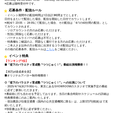
※応募は随時受付中です。
応募条件・配信ルール
・イベント期間中の配信時間は1日合計3時間までとします。
日付をまたいで配信した場合、配信を開始した日付でカウントします。
※例)4/1 23:05 ～ 24:05にて配信した場合、その配信は「4/1の60分間の配信」とし
てカウントされます。
・ソロアカウントの方のみ応募いただけます。
・性別に関係なく応募いただけます。
・バーチャルライバーの応募は不可とします。
・特典欄をご確認の上、問題なく履行できる方のみ応募いただけます。
・ご本人さま以外の方が配信に出演するコラボ配信は可とします。
その他の応募条件、配信ルールは
こちら
をご確認ください。
イベント特典
【ランキング1位】
■「堤下のバラエティ育成塾 "つつじゅく！"」番組出演権獲得！！
【30万pt達成者全員】
■オリジナルアバター制作権獲得！
○「堤下のバラエティ育成塾 "つつじゅく！"」への出演について
・2025/4/16(水)19:00から、東京にあるSHOWROOMのスタジオで実施予定の番組
に必ずご参加いただきます。
※番組前に打ち合わせを予定しております。当日の集合時刻やスケジュールの詳細は
特典獲得者にのみご案内いたします。
・宿泊費及び往復交通費（国内の公共交通機関に限る）は、上限3万円(税抜)まで支
給いたします。
※領収書はお手元に必ず保管ください。
・衣装、ヘアメイクはご自身でご用意ください。