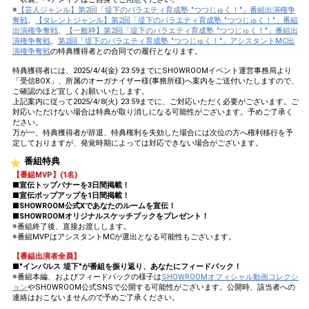
※
【芸人ジャンル】第2回「堤下のバラエティ育成塾 "つつじゅく！"」番組出演権争
奪戦
、
【タレントジャンル】第2回「堤下のバラエティ育成塾 "つつじゅく！"」番組
出演権争奪戦
、
【一般枠】第2回「堤下のバラエティ育成塾 "つつじゅく！"」番組出
演権争奪戦
、
第2回「堤下のバラエティ育成塾 "つつじゅく！"」アシスタントMC出
演権争奪戦
の特典獲得者との合同での履行となります。
特典獲得者には、2025/4/4(金) 23:59までにSHOWROOMイベント運営事務局より
「受信BOX」、所属のオーガナイザー様(事務所様)へ案内をご送付いたしますので、
ご確認のほど宜しくお願いいたします。
上記案内に従って2025/4/8(火) 23:59までに、ご対応いただく必要がございます。ご
対応いただけない場合は特典が取り消しになる可能性がございます。予めご了承く
ださい。
万が一、特典獲得者が辞退、特典権利を失効した場合には次位の方へ権利移行を予
定しておりますが、発覚時期によっては対応できない場合がございます。
番組特典
【番組MVP】(1名)
■宣伝トップバナーを3日間掲載！
■宣伝ポップアップを1日間掲載！
■SHOWROOM公式Xであなたのルームを宣伝！
■SHOWROOMオリジナルスケッチブックをプレゼント！
※番組終了後、直接お渡しします。
※番組MVPはアシスタントMCが選出となる可能性もございます。
【番組出演者全員】
■"インパルス 堤下"が番組を振り返り、あなたにフィードバック！
※番組本編、およびフィードバックの様子は
SHOWROOMオフィシャル動画コレクシ
ョン
やSHOWROOM公式SNSで公開する可能性がございます。公開時、該当者への
連絡はおこないませんので予めご了承ください。