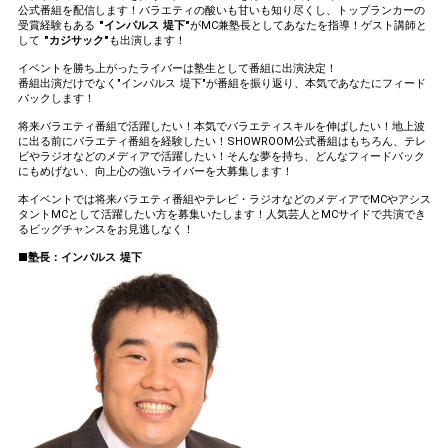
公式番組を配信します！バラエティの酸いも甘いも知り尽くし、トップランカーの
受賞経験もある
"インパルス 堤下"
がMC兼塾長としてあなたを指導！ゲスト講師と
して
"カジサック"
も出演します！
イベントを勝ち上がったライバーは塾生として番組に出演決定！
番組出演だけでなく"インパルス 堤下"が番組を振り返り、本気であなたにフィード
バックします！
将来バラエティ番組で活躍したい！本気でバラエティスキルを伸ばしたい！地上波
に出る前にバラエティ番組を経験したい！SHOWROOM公式番組はもちろん、テレ
ビやラジオなどのメディアで活躍したい！そんな夢を持ち、どんなフィードバック
にもめげない、向上心の強いライバーを大募集します！
本イベントでは将来バラエティ番組やテレビ・ラジオなどのメディアでMCやアシス
タントMCとして活躍したい方を募集いたします！人気芸人とMCサイドで共演でき
るビッグチャンスをお見逃しなく！
■塾長：インパルス 堤下