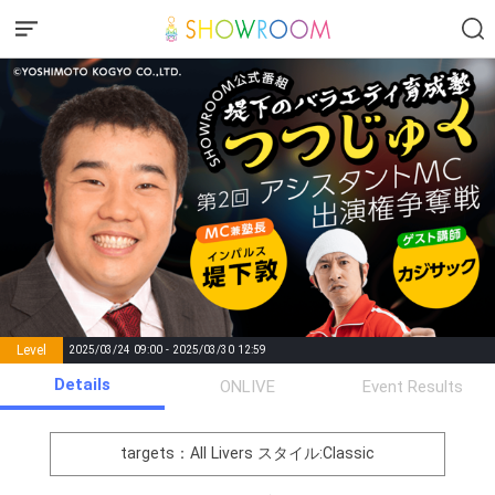
Level
2025/03/24 09:00 - 2025/03/30 12:59
number of
Details
ONLIVE
Event Results
Rema
Level
Points
List of Goal
positions
rks
remaining
1
0
Event Begins!
targets：All Livers
スタイル:Classic
オリジナルアバター制作権獲
2
300000