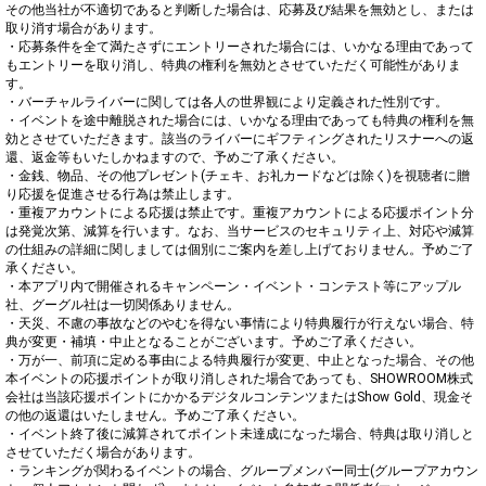
その他当社が不適切であると判断した場合は、応募及び結果を無効とし、または
取り消す場合があります。

・応募条件を全て満たさずにエントリーされた場合には、いかなる理由であって
もエントリーを取り消し、特典の権利を無効とさせていただく可能性がありま
す。

・バーチャルライバーに関しては各人の世界観により定義された性別です。

・イベントを途中離脱された場合には、いかなる理由であっても特典の権利を無
効とさせていただきます。該当のライバーにギフティングされたリスナーへの返
還、返金等もいたしかねますので、予めご了承ください。

・金銭、物品、その他プレゼント(チェキ、お礼カードなどは除く)を視聴者に贈
り応援を促進させる行為は禁止します。

・重複アカウントによる応援は禁止です。重複アカウントによる応援ポイント分
は発覚次第、減算を行います。なお、当サービスのセキュリティ上、対応や減算
の仕組みの詳細に関しましては個別にご案内を差し上げておりません。予めご了
承ください。

・本アプリ内で開催されるキャンペーン・イベント・コンテスト等にアップル
社、グーグル社は一切関係ありません。

・天災、不慮の事故などのやむを得ない事情により特典履行が行えない場合、特
典が変更・補填・中止となることがございます。予めご了承ください。

・万が一、前項に定める事由による特典履行が変更、中止となった場合、その他
本イベントの応援ポイントが取り消しされた場合であっても、SHOWROOM株式
会社は当該応援ポイントにかかるデジタルコンテンツまたはShow Gold、現金そ
の他の返還はいたしません。予めご了承ください。

・イベント終了後に減算されてポイント未達成になった場合、特典は取り消しと
させていただく場合があります。

・ランキングが関わるイベントの場合、グループメンバー同士(グループアカウン