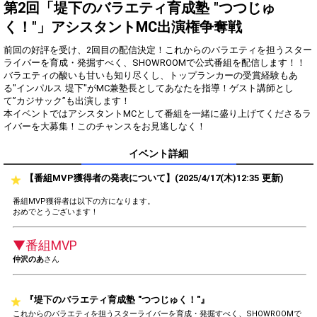
得！
第2回「堤下のバラエティ育成塾 "つつじゅ
く！"」アシスタントMC出演権争奪戦
Gifting
Comments
前回の好評を受け、2回目の配信決定！これからのバラエティを担うスター
Throw gifts to the stage and join
You can post comments. Please
ライバーを育成・発掘すべく、SHOWROOMで公式番組を配信します！！
the live performance.
refrain from posting comments
バラエティの酸いも甘いも知り尽くし、トップランカーの受賞経験もあ
First, try throwing free Stars
that may offend performers or
る"インパルス 堤下"がMC兼塾長としてあなたを指導！ゲスト講師とし
(once a day)! You can also charge
other users.
て”カジサック”も出演します！
Show Gold to purchase gifts
本イベントではアシスタントMCとして番組を一緒に盛り上げてくださるラ
(available from 1 JPY)! When you
continue to send gifts to the
performer(s), the performer's
popularity ranking and your
イベント詳細
ranking go up.
To cheer on performers, you can
【番組MVP獲得者の発表について】(2025/4/17(木)12:35 更新)
send them gifts.
To send performers paid items,
番組MVP獲得者は以下の方になります。
you must use Show Gold.
おめでとうございます！
▼番組MVP
仲沢のあ
さん
Close
『堤下のバラエティ育成塾 "つつじゅく！"』
これからのバラエティを担うスターライバーを育成・発掘すべく、SHOWROOMで