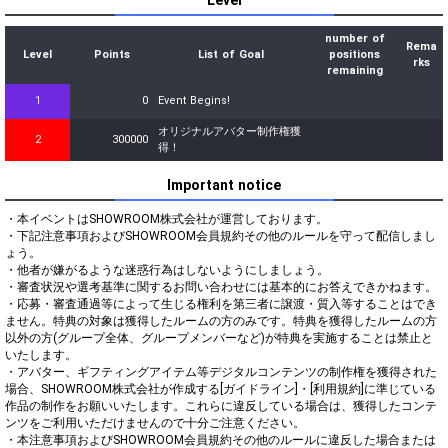
number of
Rema
Level
Points
List of Goal
positions
rks
remaining
1
0
Event Begins!
オリジナルアバター制作権獲
2
300000
得！
Important notice
・本イベントはSHOWROOM株式会社が運営しております。

・下記注意事項およびSHOWROOM会員規約その他のルールを守って配信しまし
ょう。

・他者が嫌がるような迷惑行為はしないようにしましょう。

・審査状況や選考基準に関するお問い合わせには基本的にお答えできかねます。

・応募・審査通過等によって生じる権利を第三者に譲渡・質入等することはでき
ません。特典の対象は獲得したルームの方のみです。特典を獲得したルームの方
以外の方(グループ全体、グループメンバーなど)が特典を実施することは禁止と
いたします。

・アバター、ギフティングアイテム等デジタルコンテンツの制作権を獲得された
場合、SHOWROOM株式会社が作成する[ガイドライン]・[利用規約]に準じている
作品の制作をお願いいたします。これらに違反している場合は、獲得したコンテ
ンツをご利用いただけませんので十分ご注意ください。

・本注意事項およびSHOWROOM会員規約その他のルールに違反した場合または