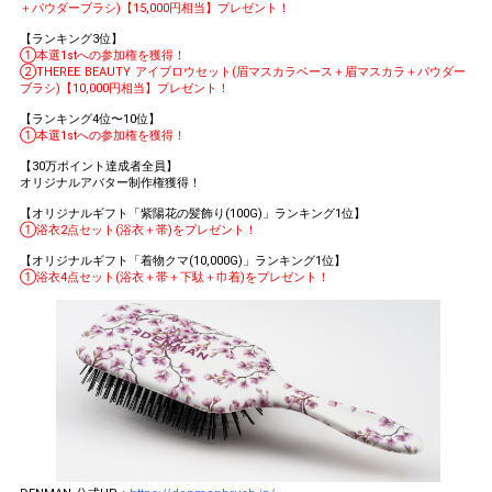
＋パウダーブラシ)【15,000円相当】プレゼント！
【ランキング3位】
①本選1stへの参加権を獲得！
②THEREE BEAUTY アイブロウセット(眉マスカラベース＋眉マスカラ＋パウダー
ブラシ)【10,000円相当】プレゼント！
【ランキング4位〜10位】
①本選1stへの参加権を獲得！
【30万ポイント達成者全員】
オリジナルアバター制作権獲得！
【オリジナルギフト「紫陽花の髪飾り(100G)」ランキング1位】
①浴衣2点セット(浴衣＋帯)をプレゼント！
【オリジナルギフト「着物クマ(10,000G)」ランキング1位】
①浴衣4点セット(浴衣＋帯＋下駄＋巾着)をプレゼント！