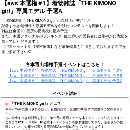
得！
【aws 本選権＃1】着物雑誌「THE KIMONO
girl」専属モデル 予選A
Gifting
Comments
＼ 着物雑誌『 THE KIMONO girl 』の創刊が決定！／
Throw gifts to the stage and join
You can post comments. Please
記念すべき創刊号の専属モデルをかけたコンテストを開催します！
the live performance.
refrain from posting comments
雑誌は全国200箇所の提携校に配布予定！
First, try throwing free Stars
that may offend performers or
また、本選ファイナルのランキング1位に輝いた受賞者には華やかに表紙を
(once a day)! You can also charge
other users.
飾っていただきます！
Show Gold to purchase gifts
【浴衣セット】や【美容家電】など豪華特典もご用意しておりますので是
(available from 1 JPY)! When you
非ご参加下さい♡
continue to send gifts to the
performer(s), the performer's
popularity ranking and your
各本選出場権予選イベントはこちら！
ranking go up.
【aws 本選権＃1】着物雑誌「THE KIMONO girl」専属モデル 予選A
To cheer on performers, you can
【aws 本選権＃1】着物雑誌「THE KIMONO girl」専属モデル 予選B
send them gifts.
To send performers paid items,
【aws 本選権＃1】着物雑誌「THE KIMONO girl」専属モデル 予選C
you must use Show Gold.
イベント詳細
「THE KIMONO girl」とは？
Close
今年2024年に創刊される新しい着物雑誌で、全国約200箇所の提携校に配布されま
す。
その記念すべき創刊号を彩る、第一号の専属モデルを本イベントにて決定します！
これまでKYOSEN GROUP公式オーディションを数多開催してきた、京都さがの館
協力のもと、令和を代表する着物雑誌を一緒に創っていきましょう！