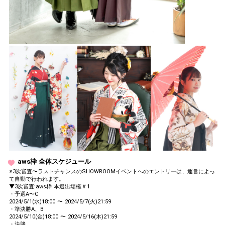
aws枠 全体スケジュール
※3次審査〜ラストチャンスのSHOWROOMイベントへのエントリーは、運営によっ
て自動で行われます。
▼3次審査:aws枠 本選出場権＃1
・予選A〜C
2024/5/1(水)18:00 〜 2024/5/7(火)21:59
・準決勝A、B
2024/5/10(金)18:00 〜 2024/5/16(木)21:59
・決勝