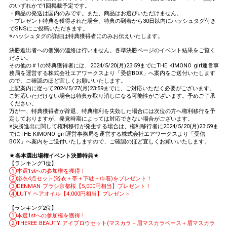
のいずれかで1回掲載予定です。
・商品の発送は国内のみです。また、商品はお選びいただけません。
・プレゼント特典を獲得された場合、特典の到着から30日以内にハッシュタグ付き
でSNSにご投稿いただきます。
※ハッシュタグの詳細は特典獲得者にのみお伝えいたします。
決勝進出者への個別の連絡は行いません。各準決勝ページのイベント結果をご覧く
ださい。
その他の＃1の特典獲得者には、2024/5/20(月)23:59までにTHE KIMONO girl運営事
務局を運営する株式会社エアワークスより「受信BOX」へ案内をご送付いたします
ので、ご確認のほど宜しくお願いいたします。
上記案内に従って2024/5/27(月)23:59までに、ご対応いただく必要がございます。
ご対応いただけない場合は特典が取り消しになる可能性がございます。予めご了承
ください。
万が一、特典獲得者が辞退、特典権利を失効した場合には次位の方へ権利移行を予
定しておりますが、発覚時期によっては対応できない場合がございます。
※決勝進出に関して権利移行が発生する場合は、権利移行者に2024/5/20(月)23:59ま
でにTHE KIMONO girl運営事務局を運営する株式会社エアワークスより「受信
BOX」へ案内をご送付いたしますので、ご確認のほど宜しくお願いいたします。
★各本選出場権イベント決勝特典★
【ランキング1位】
①本選1stへの参加権を獲得！
②浴衣4点セット(浴衣＋帯＋下駄＋巾着)をプレゼント！
③DENMAN ブラシ京都桜【5,000円相当】プレゼント！
④LUTY ヘアオイル【4,000円相当】プレゼント！
【ランキング2位】
①本選1stへの参加権を獲得！
②THEREE BEAUTY アイブロウセット(マスカラ＋眉マスカラベース＋眉マスカラ