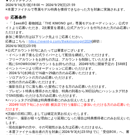
▼ラストチャンス
2024/9/16(月/祝)18:00 〜 2024/9/29(日)21:59
※本選ファイナルで専属モデル特典を獲得できなかった方を対象に実施されます。
応募条件
・「【aws枠】着物雑誌「THE KIMONO girl」専属モデルオーディション」公式サ
イトより応募いただき、2次審査を通過し公式アカウントを付与された方のみ応募い
ただけます。
参加ご希望の方は以下リンク先よりご応募ください。
応募はこちら：
https://event-g.com/thekimonogirl2024
(締切：
2024/6/30(日)23:59)
※公式アカウント付与にあたっては審査がございます。
・イベント終了後も公式ライバーとして配信を継続していただけます。
・フリーアカウントをお持ちの方は、アカウントを削除していただきます。
・既にSHOWROOMアカウントをお持ちの方は、2024年9月に開催予定の【SR枠】
イベントページより同オーディションに応募いただけます。
・2024/5/1(水)時点で16歳〜29歳の方のみ応募いただけます。
・ソロアカウントの方のみ応募いただけます。
・女性の方のみ応募いただけます。
・撮影当日までに落ち着いた髪色にできる方のみ応募いただけます。
・プレゼント特典を獲得された場合、特典の到着から30日以内にハッシュタグ付き
でSNS投稿いただける方のみ応募いただけます。
※ハッシュタグの詳細は特典獲得者にのみお伝えいたします。
・2024年10月下旬にさがの館 横浜店で行う撮影にご参加いただける方のみ応募いた
だけます。
※詳細の日程に関しましては確定次第お伝えいたします。
※万が一、撮影が様々な理由により延期になった場合は特典獲得者にのみお伝えいた
します。
・現在妊娠中の方や、その可能性がある方は応募いただけません。
・本選ファイナル進出者の方を対象に2024/9/3(火)23:59までに「受信BOX」へ、審