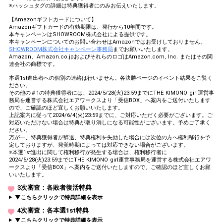
※ハッシュタグの詳細は特典獲得者にのみお伝えいたします。
【Amazonギフトカードについて】
Amazonギフトカードの有効期限は、発行から10年間です。
本キャンペーンはSHOWROOM株式会社による提供です。
本キャンペーンについてのお問い合わせはAmazonではお受けしておりません。
SHOWROOM株式会社キャンペーン事務局
までお願いいたします。
Amazon、Amazon.co.jpおよびそれらのロゴはAmazon.com, Inc. またはその関
連会社の商標です。
本選1st進出者への個別の連絡は行いません。各決勝ページのイベント結果をご覧く
ださい。
その他の＃1の特典獲得者には、2024/5/28(火)23:59までにTHE KIMONO girl運営事
務局を運営する株式会社エアワークスより「受信BOX」へ案内をご送付いたします
ので、ご確認のほど宜しくお願いいたします。
上記案内に従って2024/6/4(火)23:59までに、ご対応いただく必要がございます。ご
対応いただけない場合は特典が取り消しになる可能性がございます。予めご了承く
ださい。
万が一、特典獲得者が辞退、特典権利を失効した場合には次位の方へ権利移行を予
定しておりますが、発覚時期によっては対応できない場合がございます。
※本選1st進出に関して権利移行が発生する場合は、権利移行者に
2024/5/28(火)23:59までにTHE KIMONO girl運営事務局を運営する株式会社エアワ
ークスより「受信BOX」へ案内をご送付いたしますので、ご確認のほど宜しくお願
いいたします。
3次審査：各敗者復活特典
▼こちらクリックで特典詳細を表示
4次審査：各本選1st特典
▼こちらクリックで特典詳細を表示