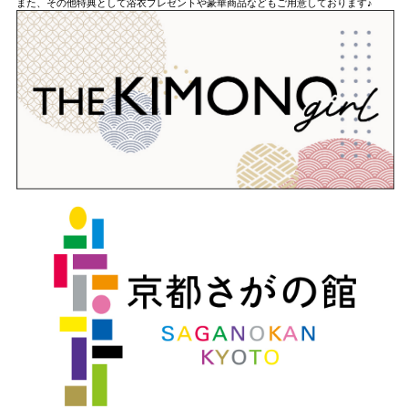
また、その他特典として浴衣プレゼントや豪華商品などもご用意しております♪