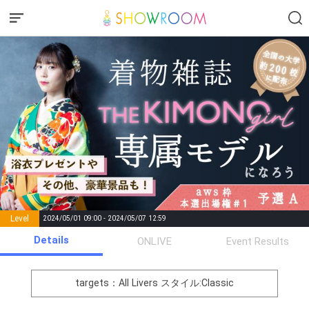
Level
2024/05/01 09:00 - 2024/05/07 12:59
number of
Details
ONLIVE
Event Results
Rema
Level
Points
List of Goal
positions
rks
remaining
1
0
Event Begins!
targets：All Livers
スタイル:Classic
オリジナルアバター制作権獲
2
300000