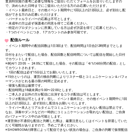
査員特別賞の選考に必要な情報をご提出いただくフォームをお送りいたしますの
で、決められた日時までにご提出いただける方のみ応募いただけます。
・イベント最終日と、その他イベント期間中に1回以上の計2回以上、必ず顔出し配
信ができる方のみ応募いただけます。
・バーチャルライバーの応募は不可とします。
・未成年の方は必ず保護者の同意を得てご応募ください。
・特定のプロダクションに所属している方は必ず許諾を得てご応募ください。
・1つのイベントにつき、1アカウントのみ参加可能です。
配信ルール
・イベント期間中の配信回数は1日3回まで、配信時間は1日合計2時間までとしま
す。
日付をまたいで配信した場合、配信回数と配信時間については配信を開始した日付
でカウントします。
※例)4/1 23:05 ～ 24:05にて配信した場合、その配信は「4/1の60分間の配信」とし
てカウントされます。
・1回の配信は必ず15分以上でお願いいたします。
※15分というのは、運営の独自判断によりリスナー様とコミュニケーション＆パフォ
ーマンスがとれる最小限の時間と定めます。
・寝落ち配信は厳禁です。
・配信時間は18歳未満が5:00〜22:00とします。
・ご本人さま以外の方が配信に出演するコラボ配信は可とします。
・ラジオ配信は可とします。但し、イベント最終日と、その他イベント期間中に1回
以上の計2回以上、必ず顔出し配信をお願いいたします。
・ライバー本人とリアルタイムでコミュニケーションがとれない配信は禁止です。
なお、演奏やダンスなどの一時的にコミュニケーションが取れない配信は、ご自身
のパフォーマンス中のみ可能とします。
※運営側が不適切な配信と判断した際は、厳重注意もしくはイベントを辞退していた
だく可能性がありますので、予めご了承ください。
※SHOWROOMの障害によって配信できない状況の場合は、ご自身の判断で振替配信