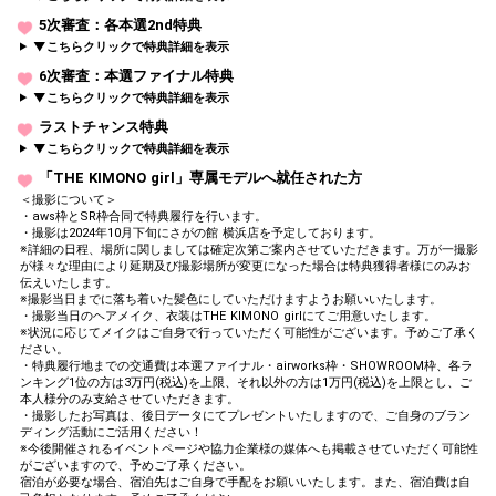
5次審査：各本選2nd特典
▼こちらクリックで特典詳細を表示
6次審査：本選ファイナル特典
▼こちらクリックで特典詳細を表示
ラストチャンス特典
▼こちらクリックで特典詳細を表示
「THE KIMONO girl」専属モデルへ就任された方
＜撮影について＞
・aws枠とSR枠合同で特典履行を行います。
・撮影は2024年10月下旬にさがの館 横浜店を予定しております。
※詳細の日程、場所に関しましては確定次第ご案内させていただきます。万が一撮影
が様々な理由により延期及び撮影場所が変更になった場合は特典獲得者様にのみお
伝えいたします。
※撮影当日までに落ち着いた髪色にしていただけますようお願いいたします。
・撮影当日のヘアメイク、衣装はTHE KIMONO girlにてご用意いたします。
※状況に応じてメイクはご自身で行っていただく可能性がございます。予めご了承く
ださい。
・特典履行地までの交通費は本選ファイナル・airworks枠・SHOWROOM枠、各ラ
ンキング1位の方は3万円(税込)を上限、それ以外の方は1万円(税込)を上限とし、ご
本人様分のみ支給させていただきます。
・撮影したお写真は、後日データにてプレゼントいたしますので、ご自身のブラン
ディング活動にご活用ください！
※今後開催されるイベントページや協力企業様の媒体へも掲載させていただく可能性
がございますので、予めご了承ください。
宿泊が必要な場合、宿泊先はご自身で手配をお願いいたします。また、宿泊費は自