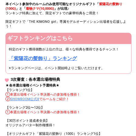
本イベント参加中のルームのみ使用可能なオリジナルギフト「
紫陽花の髪飾り
(100G)
」と「
着物クマ(10,000G)
」が出現♪
ランキング特典に加えて、限定ギフトでの豪華特典をご用意！
限定ギフトで「THE KIMONO girl」専属モデルオーディション出場者を応援しよ
う！
ギフトランキングはこちら
特定のギフト獲得個数が上位の方は、様々な特典を獲得できるチャンス！
「紫陽花の髪飾り」ランキング
※ランキングページは、イベント開始時よりご覧いただけます。
3次審査：各本選出場権特典
★各本選出場権イベント予選特典★
【ランキング1位】
①本選出場権イベント準決勝への参加権を獲得！
②
SHOWROOM公式X
でルームをご紹介！
【ランキング2位〜12位】
①本選出場権イベント準決勝への参加権を獲得！
【30万ポイント達成者全員】
オリジナルアバター制作権獲得！
【オリジナルギフト「紫陽花の髪飾り（100G）ランキング1位】