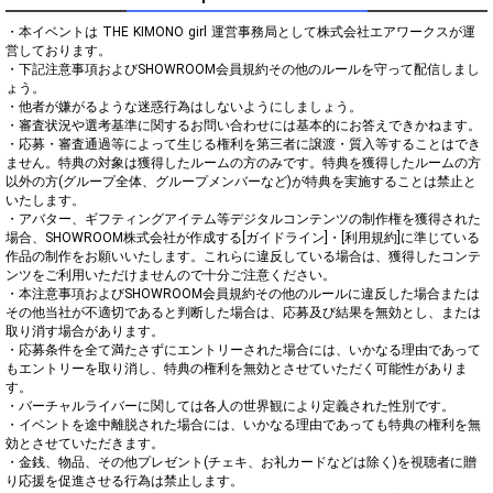
・本イベントは THE KIMONO girl 運営事務局として株式会社エアワークスが運
営しております。

・下記注意事項およびSHOWROOM会員規約その他のルールを守って配信しまし
ょう。

・他者が嫌がるような迷惑行為はしないようにしましょう。

・審査状況や選考基準に関するお問い合わせには基本的にお答えできかねます。

・応募・審査通過等によって生じる権利を第三者に譲渡・質入等することはでき
ません。特典の対象は獲得したルームの方のみです。特典を獲得したルームの方
以外の方(グループ全体、グループメンバーなど)が特典を実施することは禁止と
いたします。

・アバター、ギフティングアイテム等デジタルコンテンツの制作権を獲得された
場合、SHOWROOM株式会社が作成する[ガイドライン]・[利用規約]に準じている
作品の制作をお願いいたします。これらに違反している場合は、獲得したコンテ
ンツをご利用いただけませんので十分ご注意ください。

・本注意事項およびSHOWROOM会員規約その他のルールに違反した場合または
その他当社が不適切であると判断した場合は、応募及び結果を無効とし、または
取り消す場合があります。

・応募条件を全て満たさずにエントリーされた場合には、いかなる理由であって
もエントリーを取り消し、特典の権利を無効とさせていただく可能性がありま
す。

・バーチャルライバーに関しては各人の世界観により定義された性別です。

・イベントを途中離脱された場合には、いかなる理由であっても特典の権利を無
効とさせていただきます。

・金銭、物品、その他プレゼント(チェキ、お礼カードなどは除く)を視聴者に贈
り応援を促進させる行為は禁止します。
