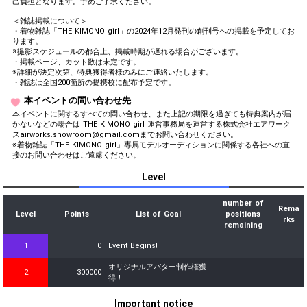
己負担となります。予めご了承ください。
＜雑誌掲載について＞
・着物雑誌「THE KIMONO girl」の2024年12月発刊の創刊号への掲載を予定してお
ります。
※撮影スケジュールの都合上、掲載時期が遅れる場合がございます。
・掲載ページ、カット数は未定です。
※詳細が決定次第、特典獲得者様のみにご連絡いたします。
・雑誌は全国200箇所の提携校に配布予定です。
本イベントの問い合わせ先
本イベントに関するすべての問い合わせ、また上記の期限を過ぎても特典案内が届
かないなどの場合は THE KIMONO girl 運営事務局を運営する株式会社エアワーク
スairworks.showroom@gmail.comまでお問い合わせください。
※着物雑誌「THE KIMONO girl」専属モデルオーディションに関係する各社への直
接のお問い合わせはご遠慮ください。
Level
number of
Rema
Level
Points
List of Goal
positions
rks
remaining
1
0
Event Begins!
オリジナルアバター制作権獲
2
300000
得！
Important notice