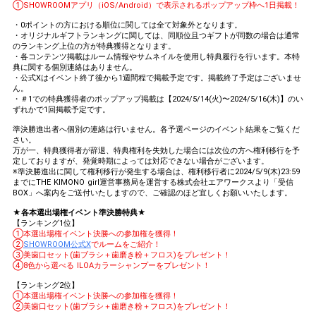
①SHOWROOMアプリ（iOS/Android）で表示されるポップアップ枠へ1日掲載！
・0ポイントの方における順位に関しては全て対象外となります。
・オリジナルギフトランキングに関しては、同順位且つギフトが同数の場合は通常
のランキング上位の方が特典獲得となります。
・各コンテンツ掲載はルーム情報やサムネイルを使用し特典履行を行います。本特
典に関する個別連絡はありません。
・公式Xはイベント終了後から1週間程で掲載予定です。掲載終了予定はございませ
ん。
・＃1での特典獲得者のポップアップ掲載は【2024/5/14(火)〜2024/5/16(木)】のい
ずれかで1回掲載予定です。
準決勝進出者へ個別の連絡は行いません。各予選ページのイベント結果をご覧くだ
さい。
万が一、特典獲得者が辞退、特典権利を失効した場合には次位の方へ権利移行を予
定しておりますが、発覚時期によっては対応できない場合がございます。
※準決勝進出に関して権利移行が発生する場合は、権利移行者に2024/5/9(木)23:59
までにTHE KIMONO girl運営事務局を運営する株式会社エアワークスより「受信
BOX」へ案内をご送付いたしますので、ご確認のほど宜しくお願いいたします。
★各本選出場権イベント準決勝特典★
【ランキング1位】
①本選出場権イベント決勝への参加権を獲得！
②
SHOWROOM公式X
でルームをご紹介！
③美歯口セット(歯ブラシ＋歯磨き粉＋フロス)をプレゼント！
④8色から選べる ILOAカラーシャンプーをプレゼント！
【ランキング2位】
①本選出場権イベント決勝への参加権を獲得！
②美歯口セット(歯ブラシ＋歯磨き粉＋フロス)をプレゼント！