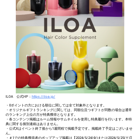
ILOA 公式HP：
https://iloa.jp/
・0ポイントの方における順位に関しては全て対象外となります。
・オリジナルギフトランキングに関しては、同順位且つギフトが同数の場合は通常
のランキング上位の方が特典獲得となります。
・各コンテンツ掲載はルーム情報やサムネイルを使用し特典履行を行います。本特
典に関する個別連絡はありません。
・公式Xはイベント終了後から1週間程で掲載予定です。掲載終了予定はございませ
ん。
・＃1での特典獲得者のポップアップ掲載は【2024/5/24(金)または2024/5/25(土)】