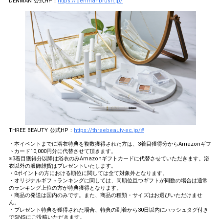
DENMAN 公式HP：
https://denmanbrush.jp/
THREE BEAUTY 公式HP：
https://threebeauty-ec.jp/#
・本イベントまでに浴衣特典を複数獲得された方は、3着目獲得分からAmazonギフ
トカード10,000円分に代替させて頂きます。
※3着目獲得分以降は浴衣のみAmazonギフトカードに代替させていただきます。浴
衣以外の服飾雑貨はプレゼントいたします。
・0ポイントの方における順位に関しては全て対象外となります。
・オリジナルギフトランキングに関しては、同順位且つギフトが同数の場合は通常
のランキング上位の方が特典獲得となります。
・商品の発送は国内のみです。また、商品の種類・サイズはお選びいただけませ
ん。
・プレゼント特典を獲得された場合、特典の到着から30日以内にハッシュタグ付き
でSNSにご投稿いただきます。