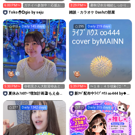
6:00 PM〜
ガチイベ参加中！応援お
3:29 PM〜
暑秋🥵水分補給しっかり
願いします📣❤️‍🔥❤️‍🔥
と🥤ミッションにどうぞ
Toko🐣💞gio by seju
雑談・カラオケ Dashの部屋
😊
310
Daily 145 days
295
Daily 219 days
5:30 PM〜
🍥初見さん大歓迎🍥あと
5:39 PM〜
〜１８：４５頃🎤(´□｀* )
31！！
ノ
夏休みﾌｫﾛﾜｰ³増加計画🏖️もえ会長
新ｱﾊﾞ配布中ﾗｲﾌﾞﾊｳｽ ∞444 by🍀
の成長物語🐹🍭
MAINN
277
Daily 1342 days
275
Daily 315 days