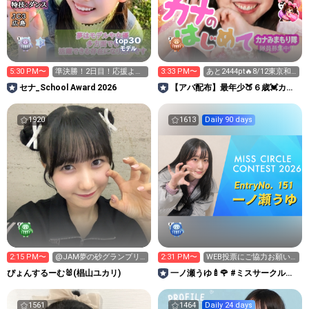
30
top
モデル
5:30 PM〜
準決勝！2日目！応援よろ
3:33 PM〜
あと2444pt🔥8/12東京和
しくお願いします！
装コレクション🗼
セナ_School Award 2026
【アバ配布】最年少🍑６歳💓カナ
のはじめて🌈🐰💓
1920
1613
Daily 90 days
2:15 PM〜
@JAM夢の砂グランプリ
2:31 PM〜
WEB投票にご協力お願い
ご協力お願いします！
します🤲
ぴょんするーむ🐰(椙山ユカリ)
一ノ瀬うゆ🍼🌹 #ミスサークル
2026
1561
1464
Daily 24 days