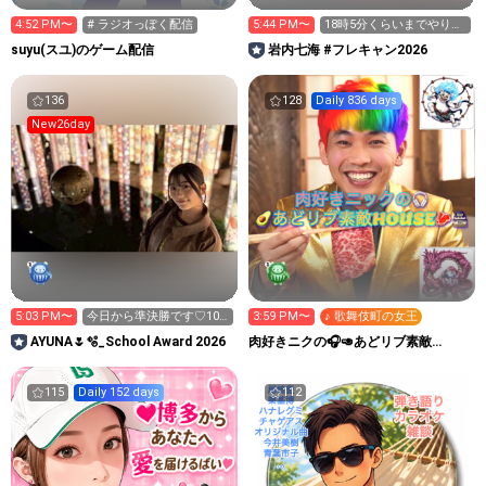
4:52 PM〜
# ラジオっぽく配信
5:44 PM〜
18時5分くらいまでやりま
す！ぜひ来てください😊
suyu(スユ)のゲーム配信
岩内七海 #フレキャン2026
136
128
Daily 836 days
New26day
5:03 PM〜
今日から準決勝です♡100
3:59 PM〜
♪ 歌舞伎町の女王
キラ応援お願いします！
AYUNA🌷🫧_School Award 2026
肉好きニクの🎧🥑あどリブ素敵
HOUSE🥩🏯 #OWTM
115
Daily 152 days
112