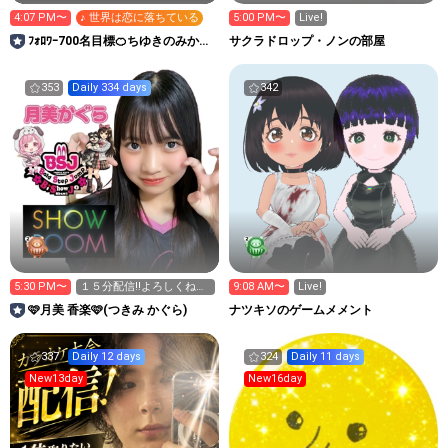
4:07 PM〜
♪ 世界は恋に落ちている
5:00 PM〜
Live!
ﾌｫﾛﾜｰ700名目標‪‪🍊ちゆきのみかん
サクラドロップ・ノンの部屋
箱⏳
353
Daily 334 days
342
5:30 PM〜
１５分配信‼️よろしくね🩷
9:08 AM〜
Live!
🩷
🩷月美 香楽🩷(つきみ かぐら)
ナツキソのゲームメメント
337
Daily 12 days
324
Daily 11 days
New13day
New16day