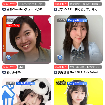
5:27 PM〜
チューハピライブ中！
4:55 PM〜
病床配信 寝るだけは寝
た 課題はエネルギー補
函館Chu-Hapiチューハピ🌈
ガチイベ🎵 初めまして、始めま
給
す。【でいじー師匠】Qooo‼
549
527
Daily 444 days
New28day
5:00 PM〜
Live!
5:03 PM〜
9月12日福岡でLIVEするの
でぜひ来てください！
あゆみ🍎🐱
美月凜音 No.458 TIF de Debut
2026
492
Daily 112 days
483
Daily 375 days