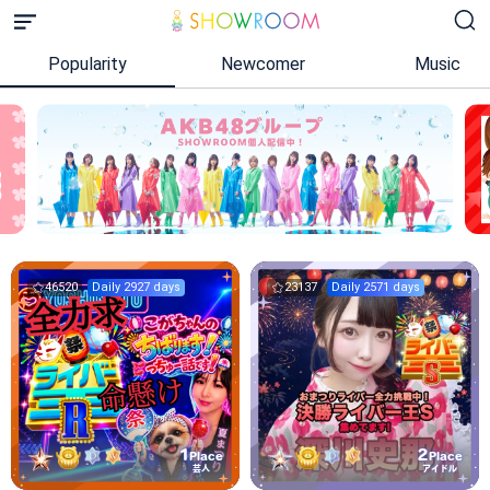
Popularity
Newcomer
Music
46520
Daily 2927 days
23137
Daily 2571 days
1
2
Place
Place
芸人
アイドル