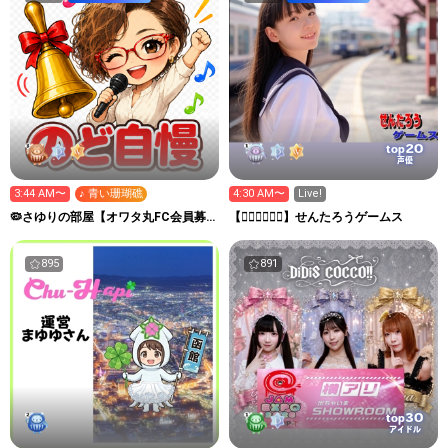
20
top
声優
3:44 AM〜
♪ 青い珊瑚礁
4:30 AM〜
Live!
🦠さゆりの部屋【オワタ丸FC会員募
【👉🏻🚋🚋👈🏻】せんたろうゲームス
集中❣️】埋もれた昭和歌謡
895
891
30
top
アイドル