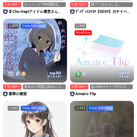
2:46 AM〜
チューハピ15時間配信
5:00 AM〜
横アリ出ちゃいま
中！横アリいきたい！
SHOWROOM参加中‼️‼️
🦑Chu-Hapiアイドル運営さん
ﾃﾞｨﾃﾞｨｽｺｯｺ!!【DDS!!】ガチイベ参
ROOM
加中‼️
839
Daily 660 days
682
New5day
30
10
top
top
クリエイター
アイドル
4:30 AM〜
夏休みの宿題は休みに入る
5:00 AM〜
@JAMガチイベ中❤️‍🔥キラ
前に終わるよな
星求む🥹🥹
紫翠の寝室
Amairo-Flip
657
Daily 405 days
653
Daily 505 days