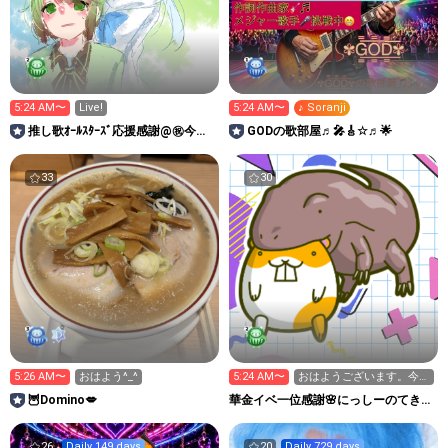
5:24 AM〜
Live!
5:24 AM〜
♪ Soranji
推し歌ｵｰﾙｽﾀｰｽﾞ応援感謝@㊗️今月
GODの歌部屋♬🎤🎸☆♬🌟
活動4周年
33
30
5:26 AM〜
おはよう^_^
5:24 AM〜
おはようございます。今朝
も駅まで
🦉Domino💋
華金イベ一位感謝🌸にっしーのてきと
ーーーーく
26
Daily 149 days
20
Daily 729 days