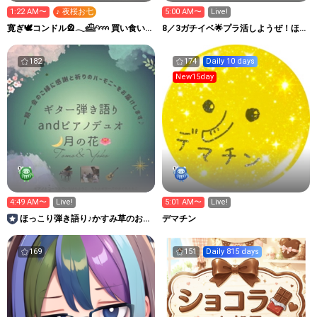
1:22 AM〜
♪ 夜桜お七
5:00 AM〜
Live!
寛ぎ🕊️コンドル🎡𓂃𓊝𓄹𓄺 買い食い
8／3ガチイベ🌟プラ活しようぜ！ほ
要塞⚓️ ‎
っとステーション！
182
174
Daily 10 days
New15day
4:49 AM〜
Live!
5:01 AM〜
Live!
ほっこり弾き語り♪かすみ草のお部
デマチン
屋
169
151
Daily 815 days