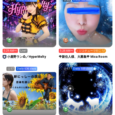
5:29 AM〜
Live!
5:28 AM〜
♪ ジコチューで行こう!
小鹿野ラン🍮／HyperMelty
🌹新住人様、大募集🌹 Mica Room
17
Daily 636 days
17
Daily 109 days