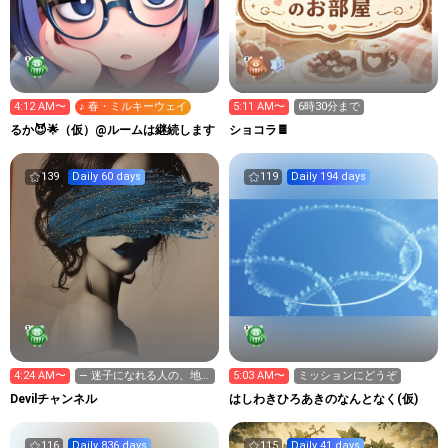
4:12 AM〜
♪ 春・ミルキーウェイ
5:11 AM〜
6時30分まで
るか😈🌟（仮）@ルームは継続します
ショコラ🍫
139
Daily 60 days
119
Daily 194 days
4:24 AM〜
— 迷子になれる人の、地
5:03 AM〜
ミッションにどうぞ
図の話 —物語
Devilチャンネル
はしわきひろあきのなんとなく(仮)
116
Daily 836 days
115
Daily 41 days