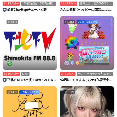
11:13 AM〜
17時間配信！280万pt横
11:49 PM〜
盛り上がり度3000行くか
アリへGO‼️
力尽きるまで٩(>ω<*
函館Chu-Hapiチューハピ🌈
みんな笑顔でハッピーに🐕‍🦺😇はこお
Ｃぃぃｅｅｅルーム.
1812
1668
Daily 128 days
12:56 AM〜
Live!
2:17 AM〜
全力小声カラオケ🎙️1wで
333曲目標✨️🎶
下北ＦＭ 8/6出演：ゆめ・みる＆
🫧🌈🌺こちゃまるぅむ❤☀️🪕育児中️🪄
髙村栞里 ほか
7周年🫧
1498
Daily 12 days
1324