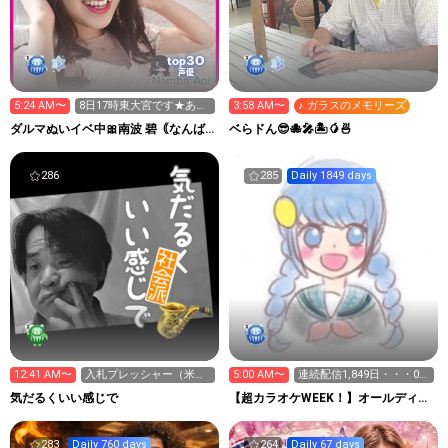
30
top
声優
5:24 AM〜
8日17時東大宮です★あお
3:58 AM〜
♪ ガラスのメモリーズ
いたん
ダルマぬいイベ中🎀南波 碧｟なんば
ベらドん😎🐙🎤🏝️🥭🍜
あおい｠
286
285
Daily 1849 days
12:41 AM〜
入札プレッシャー（米国
5:00 AM〜
連続配信1,849日・・・08
債の入札前叩き売り）で
時迄３時間全力配信！
気だるくいい感じで
【超カラオケWEEK！】オールディー
ドル高
ズ♪♬♩♫^^
283
Daily 760 days
264
Daily 67 days