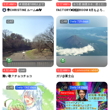
5:21 AM〜
# 視聴者1000人まで
5:17 AM〜
キラ星 抽選タネ、星くだ
さい
🌍CHRISTINE ルーム🍰🐓
FACTORY💓雑談ROOM 8月もよろし
く
67
48
Daily 729 days
4:32 AM〜
Live!
5:22 AM〜
♪ Lonesome rabbit
難い歌？チョコチョコ
ガジ@富士山
40
Daily 1362 days
33
Daily 14 days
New15day