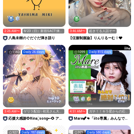
2:26 AM〜
8/23（日）新宿SACT!来て
3:46 AM〜
起きてる人話そー
ください！
八島未樹のぐだぐだ弾き語り
【佂服制服論】りんりるーむ！🩶
1160
Daily 26 days
1099
Daily 815 days
10
10
top
top
ミュージック
モデル
3:45 AM〜
ゲリラ配信✨️初見さん大歓
4:51 AM〜
ガチ！！キラ星からの応援
迎です✨️
を🙇‍♀️6:00迄！
応援大感謝🌻Rina¨̮song➸🌻 アニ
Mare🦖👊「iito専属」みんなで表
メ主題歌担当中
紙、そして上位へ！
927
Daily 787 days
921
Daily 580 days