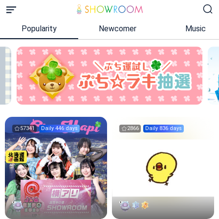
Popularity
Newcomer
Music
57341
Daily 446 days
2866
Daily 836 days