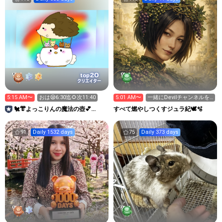
20
top
クリエイター
5:15 AM〜
おは😪6:30迄🌻次11:40
5:01 AM〜
一緒にDevilチャンネルを
聴こう
🐔👘よっこりんの魔法の壺💕
すべて燃やしつくすジュラ紀🕊️🫧
27~2wｱﾊﾞｲﾍﾞ
91
Daily 1532 days
75
Daily 373 days