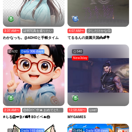
3:37 AM〜
証明写真を盛りたい
4:07 AM〜
少しだけかな🤔
わかなっち。@ADHDと手帳タイム
てるるんの楽園天国👼🌈💐
632
Daily 306 days
540
New3day
2:24 AM〜
🎂BDｲﾍﾞ中🔥 おめでと❗️ア
12:58 AM〜
Live!
イテム集め 応援を
#らる🦁🪽₿⚡️📻🎙️ BDイベ🔥🎂
MYGAMES
512
Daily 193 days
494
Daily 828 days