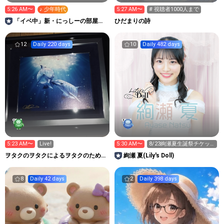
5:26 AM〜
♪ 少年時代
5:27 AM〜
# 視聴者1000人まで
「イベ中」新・にっしーの部屋
ひだまりの詩
(VOICE＆SONG)
12
Daily 220 days
10
Daily 482 days
5:23 AM〜
Live!
5:30 AM〜
8/23絢瀬夏生誕祭チケッ
ト募集中🥺❣️
ヲタクのヲタクによるヲタクのための
絢瀬 夏(Lily's Doll)
ルーム
8
Daily 42 days
2
Daily 398 days