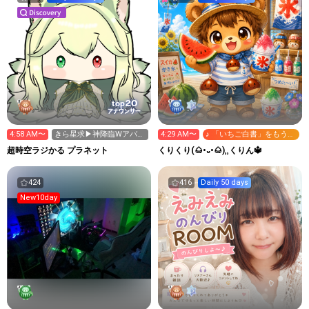
20
top
アナウンサー
4:58 AM〜
きら星求▶︎神降臨Wアバタ
4:29 AM〜
♪ 「いちご白書」をもう一
ー配布中˙˚ʚ‎🤍ɞ˚˙
度
超時空ラジかる プラネット
くりくり(🌰•᎑•🌰)‬⸒⸒くりん🔱
424
416
Daily 50 days
New10day