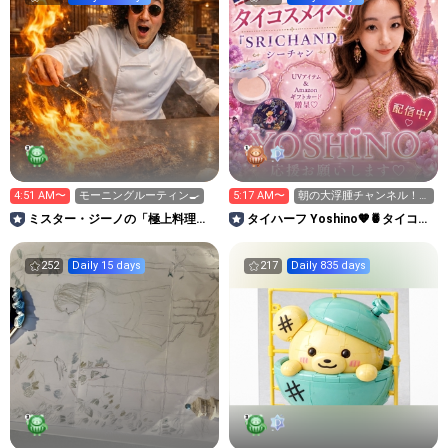
4:51 AM〜
モーニングルーティン🍳
5:17 AM〜
朝の大浮腫チャンネル！タ
イコスメイベ🇹🇭🔥
ミスター・ジーノの「極上料理と
タイハーフ Yoshino‪🧡‬‪🍍タイコス
夢のレストラン」
メイベ🇹🇭💄
252
Daily 15 days
217
Daily 835 days