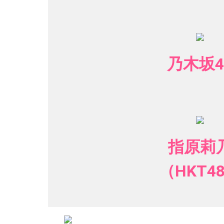
乃木坂4
指原莉
（HKT4