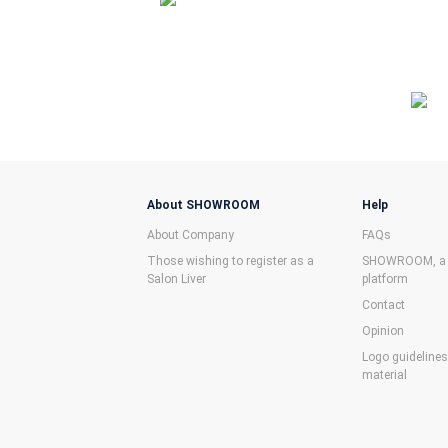
About SHOWROOM
Help
About Company
FAQs
Those wishing to register as a
SHOWROOM, a f
Salon Liver
platform
Contact
Opinion
Logo guideline
material