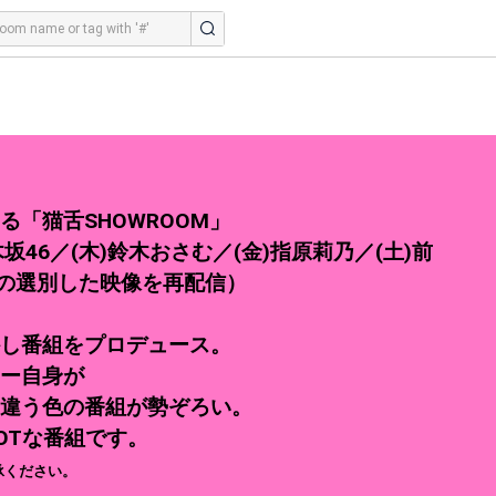
「猫舌SHOWROOM」
木坂46／(木)鈴木おさむ／(金)指原莉乃／(土)前
週の選別した映像を再配信）
し番組をプロデュース。
ー自身が
違う色の番組が勢ぞろい。
OTな番組です。
承ください。