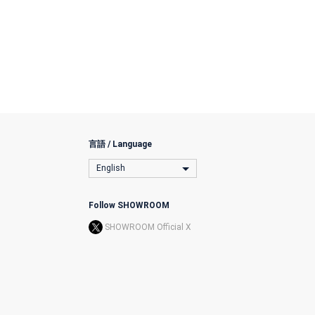
言語 / Language
English
Follow SHOWROOM
SHOWROOM Official X