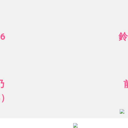
6
鈴
乃
8）