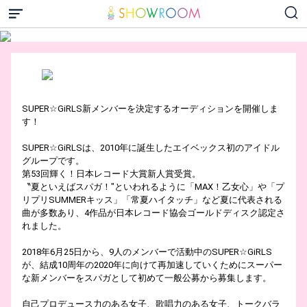
SUPER☆GiRLS新メンバーを決定するオーディションを開催しま
す！
SUPER☆GiRLSは、2010年に誕生したエイベックス初のアイドル
グループです。
第53回輝く！日本レコード大賞新人賞受賞。
〝夏といえばスパガ！"といわれるように「MAX！乙女心」や「プ
リプリSUMMERキッス」「常夏ハイタッチ」など夏に代表される
曲が多数あり、4作品が日本レコード協会ゴールドディスク認定さ
れました。
2018年6月25日から、9人のメンバーで活動中のSUPER☆GiRLS
が、結成10周年の2020年に向けて再加速していくためにスーパー
な新メンバーをスパガとして初めて一般公募から募集します。
自己プロデュース力のある女子、歌唱力のある女子、トークバラ