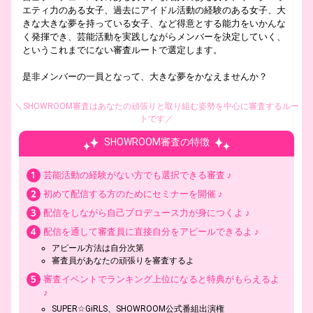
エティ力のある女子、過去にアイドル活動の経験のある女子、大
きな大きな夢を持っている女子、など得意とする能力をいかんな
く発揮でき、芸能活動を実践しながらメンバーを決定していく、
というこれまでにない審査ルートで選定します。
是非メンバーの一員となって、大きな夢をかなえませんか？
＼SHOWROOM審査はあなたの頑張りと取り組む姿勢を中心に審査するルー
トです／
SHOWROOM審査の特徴
芸能活動の経験がない方でも選択できる審査 ♪
初めて配信する方のためにセミナーを開催 ♪
配信をしながら自己プロデュース力が身につくよ ♪
配信を通して審査員に直接自分をアピールできるよ ♪
アピール方法は自分次第
審査員があなたの頑張りを審査するよ
審査イベントでランキング上位になると特典がもらえるよ
♪
SUPER☆GiRLS、SHOWROOM公式番組出演権