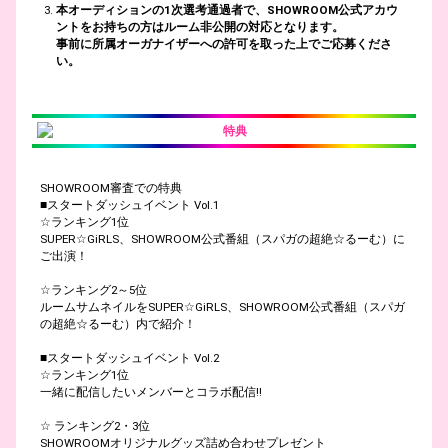
本オーディションの1次選考通過者で、SHOWROOM公式アカウ
ントをお持ちの方はルーム非公開の対応となります。
事前に所属オーガナイザーへの許可を取った上でご応募くださ
い。
特典
SHOWROOM審査での特典
■スタートダッシュイベント Vol.1
☆ランキング1位
SUPER☆GiRLS、SHOWROOM公式番組（スパガの超絶☆るーむ）に
ご出演！
☆ランキング2～5位
ルームサムネイルをSUPER☆GiRLS、SHOWROOM公式番組（スパガ
の超絶☆るーむ）内で紹介！
■スタートダッシュイベント Vol.2
☆ランキング1位
一緒に配信したいメンバーとコラボ配信!!
☆ ランキング2・3位
SHOWROOMオリジナルグッズ詰め合わせプレゼント