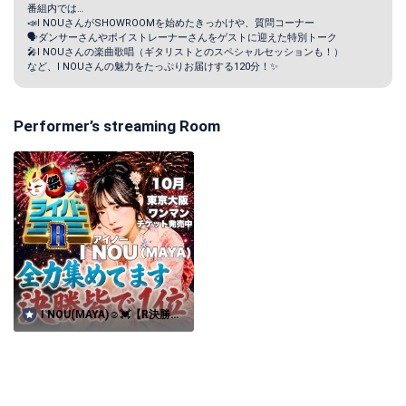
番組内では…

📣I NOUさんがSHOWROOMを始めたきっかけや、質問コーナー

🗣️ダンサーさんやボイストレーナーさんをゲストに迎えた特別トーク

🎤I NOUさんの楽曲歌唱（ギタリストとのスペシャルセッションも！）

Performer’s streaming Room
I NOU(MAYA)☺︎︎︎︎💓【R決勝】
力合わせて🤝