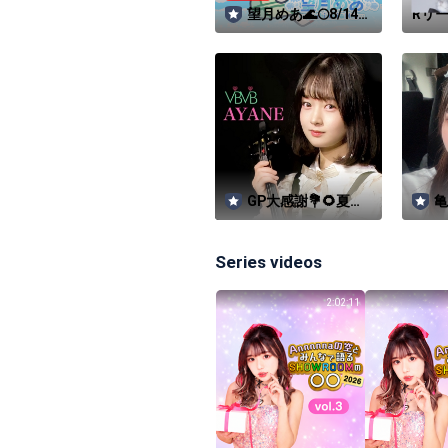
望月めあ🌊🌕8/14で
Rリー
5周年💗
【特
華
GP大感謝💐🌻夏休
亀
み中🌻🎻AYANE🌐
VÏBVÏB🤖
Series videos
2:02:11