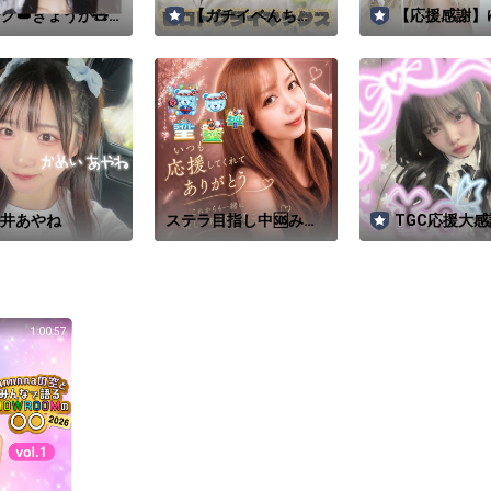
グ👑きょうか🧸
【ガチイベんち
【応援感謝】
撮がるず】山田杏
ゅ】ヒロトクライ
か🦔🌸
マックスのずっと
クライマックス
井あやね
ステラ目指し中🆘みな
TGC応援大感
をアワードへ連れてっ
ᵕ̈*夢愛
て😭🙏
1:00:57