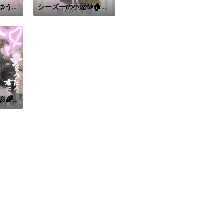
ゆう
シーズーの小屋🐶🏠️
*。
謝🌈