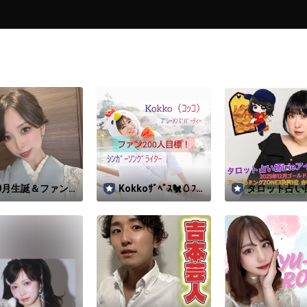


0月生誕＆ファン
Kokkoｻﾞﾍﾞｽ🐔🥚ﾌﾞ
タロット占い師I
【見るな危険⚠️】
ﾚｰﾒﾝｽﾞﾊﾟｰﾃｨｰ
アイリー♡秋
ィコにおまかせ!Z
ジョンCM1
う
ンCM1位有難う