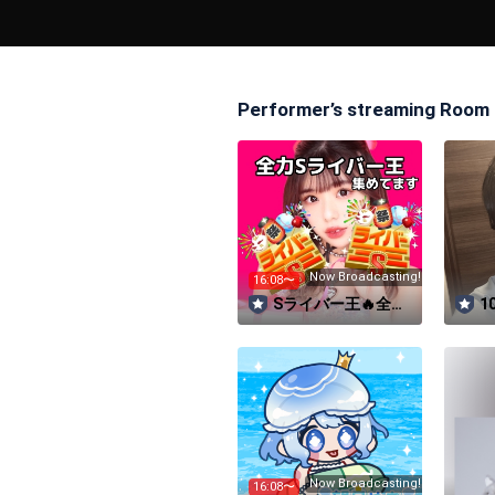
【出演者】※敬称略

<MC>

・SHOWROOM公式アンバサダー／Annnnnaの空
Performer’s streaming Room
<ゲスト>

夢愛 #歌うま王@夢をうたう、君に愛を。

【見るな危険】アィコにおまかせ!Z

亀井あやね

Kokko

ヒロトクライマックス

仲嶺ゆりな

Now Broadcasting!
16:08〜
山田杏華

Sライバー王🔥全力
1
【応援感謝】ゆうか

決勝🗽🌈Annnnna
ミ
AYANE VÏBVÏB

の空⛱
ア
シーズーの小屋

望月めあ

みなちゃん

タロット占い師Irieアイリー♡秋葉原ビジョ
Now Broadcasting!
16:08〜