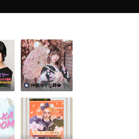
rie
仲嶺ゆりな🧸💎
葉原ビ
位有難