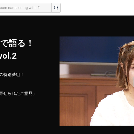
なで語る！
l.2
特別番組！

Mに寄せられたご意見」


やすい環境が提供でき

