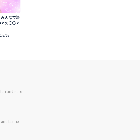
空とみんなで語
OMの〇〇 v
6/5/25
un and safe
s and banner