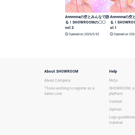
Annnnnaの空とみんなで語
Annnnnaの
る！SHOWROOMの〇〇
る！SHOWRO
vol.3
ol.1
Opened on 2026/5/25
Opened on 202
About SHOWROOM
Help
About Company
FAQs
Those wishing to register as a
SHOWROOM, a f
Salon Liver
platform
Contact
Opinion
Logo guideline
material