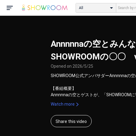
All
Annnnnaの空とみん
SHOWROOMの〇〇 vo
Opened on 2026/5/25
SHOWROOM公式アンバサダーAnnnnnaの空の
【番組概要】

Annnnnaの空とゲストが、「SHOWROO
をSHOWROOM社員と共にディスカッション！
Watch more
SHOWROOMが、皆様にとってより利用し
るよう、リアルタイムで議論していく番組です♪
Share this video
是非お見逃しなく！！👀
