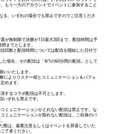
は、もう一方のアカウントでイベントに参加すること
異なる、いずれの場合でも禁止ですのでご注意くださ
選が無制限で決勝が1日最大3回まで、配信時間は予
1時間までとします。
配信回数と配信時間については配信を開始した日付で
5にて配信した場合、その配信は「4/1の60分間の配信」として
お願いいたします。
判断によりリスナー様とコミュニケーション＆パフォ
と定めます。
出演するコラボ配信は不可とします。
信いずれも禁止です。
でコミュニケーションがとれない配信は禁止です。な
にコミュニケーションが取れない配信は、ご自身のパ
す。
した際は、厳重注意もしくはイベントを辞退していた
めご了承ください。