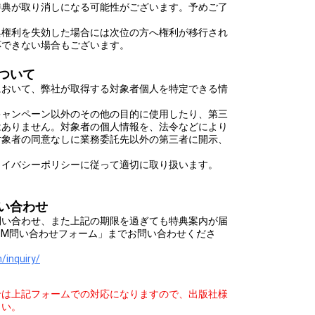
特典が取り消しになる可能性がございます。予めご了
典権利を失効した場合には次位の方へ権利が移行され
応できない場合もございます。
ついて
において、弊社が取得する対象者個人を特定できる情
キャンペーン以外のその他の目的に使用したり、第三
はありません。対象者の個人情報を、法令などにより
対象者の同意なしに業務委託先以外の第三者に開示、
ライバシーポリシーに従って適切に取り扱います。
い合わせ
問い合わせ、また上記の期限を過ぎても特典案内が届
OOM問い合わせフォーム」までお問い合わせくださ
/inquiry/
せは上記フォームでの対応になりますので、出版社様
さい。