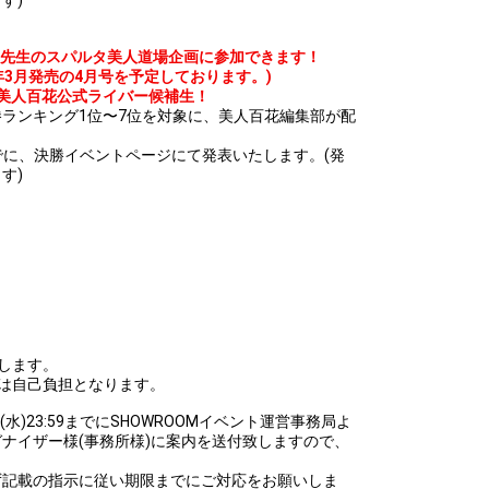
す)
こ先生のスパルタ美人道場企画に参加できます！
2年3月発売の4月号を予定しております。)
美人百花公式ライバー候補生！
ランキング1位〜7位を対象に、美人百花編集部が配
:59までに、決勝イベントページにて発表いたします。(発
す)
！
します。
は自己負担となります。
6(水)23:59までにSHOWROOMイベント運営事務局よ
ガナイザー様(事務所様)に案内を送付致しますので、
。
ず記載の指示に従い期限までにご対応をお願いしま