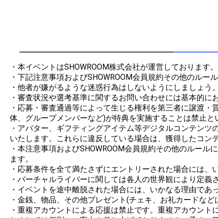
・本イベントはSHOWROOM株式会社が運営しております。

・下記注意事項およびSHOWROOM会員規約その他のルー
・他者が嫌がるような迷惑行為はしないようにしましょう。
・審査状況や選考基準に関するお問い合わせには基本的にお
・応募・審査通過等によって生じる権利を第三者に譲渡・
体、グループメンバーなど)が特典を実施することは禁止とい
・アバター、ギフティングアイテム等デジタルコンテンツの制
いたします。これらに違反している場合は、獲得したコンテ
・本注意事項およびSHOWROOM会員規約その他のルー
ます。

・応募条件を全て満たさずにエントリーされた場合には、い
・バーチャルライバーに関しては各人の世界観により定義さ
・イベントを途中離脱された場合には、いかなる理由であっ
・金銭、物品、その他プレゼント(チェキ、お礼カードなど
・重複アカウントによる応援は禁止です。重複アカウント