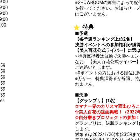
9:00
※SHOWROOMの障害によっ
9:00
を行ってください。お知らせ・
9:00
はございません。
9:00
:00
特典
■予選
【各予選ランキング上位2名】
決勝イベントへの参加権利が獲
9
【美人百花公式ライバー】に選
9
※特典獲得者は自動で決勝へエ
9
なお、【美人百花公式ライバー】に選
:59
ご連絡いたします。
:59
※0ポイントの方における順位に
:59
※万が一、特典獲得者が辞退、
:59
れません。
:59
:59
■決勝
59
【グランプリ】(1名)
✩マナー界のカリスマ西出ひろ
✩美人百花の誌面掲載！（202
✩自分磨きプロジェクトの参加！
グランプリは、決勝ランキング1
します。
対象者は2022/1/26(水)23