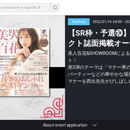
Ranking
2022/01/16 04:00 - 20
【SR枠・予選⑩
クト誌面掲載オー
美人百花&SHOWROOMに
ト！
第3弾のテーマは「マナー界
パーティーなどの華やかな場
マナーを西出先生がびしばし
About event application