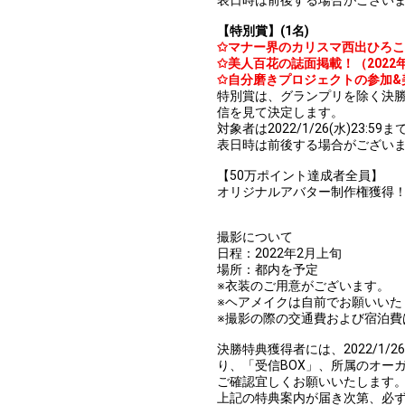
表日時は前後する場合がございま
【特別賞】(1名)
✩マナー界のカリスマ西出ひろ
✩美人百花の誌面掲載！（202
✩自分磨きプロジェクトの参加&
特別賞は、グランプリを除く決勝
信を見て決定します。
対象者は2022/1/26(水)23
表日時は前後する場合がございま
【50万ポイント達成者全員】
オリジナルアバター制作権獲得
撮影について
日程：2022年2月上旬
場所：都内を予定
※衣装のご用意がございます。
※ヘアメイクは自前でお願いいた
※撮影の際の交通費および宿泊費
決勝特典獲得者には、2022/1/2
り、「受信BOX」、所属のオー
ご確認宜しくお願いいたします
上記の特典案内が届き次第、必