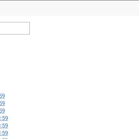
efrain from posting comments that may offend performers or
59
59
59
:59
:59
:59