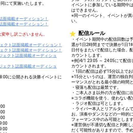
合同にて実施いたします。
イベントに参加している期間中
はできません。
※同一のイベント、イベントが
ト誌面掲載オーディション！
い。
ト誌面掲載オーディション！
配信ルール
大変申し訳ございません。
・イベント期間中の配信回数は予
選が1日2時間までで決勝が1日
ジェクト誌面掲載オーディション！
日付をまたいで配信した場合、
ジェクト誌面掲載オーディション！
カウントします。
ロジェクト誌面掲載オーディショ
※例)4/1 23:05 ～ 24:0
カウントされます。
ロジェクト誌面掲載オーディショ
・1回の配信は必ず15分以上で
※15分というのは、運営の独自
(火)18:00に公開される決勝イベントに
ーマンスがとれる最小限の時間
・寝落ち配信は厳禁です。
・ご本人さま以外の方が配信に
※コラボ機能を使う、使わない配
・ラジオ配信は可とします。
:00
・ライバー本人とリアルタイム
:00
お、演奏やダンスなどの一時的
:00
フォーマンス中のみ可能としま
9:00
※運営側が不適切な配信と判断
9:00
だく可能性がありますので、予