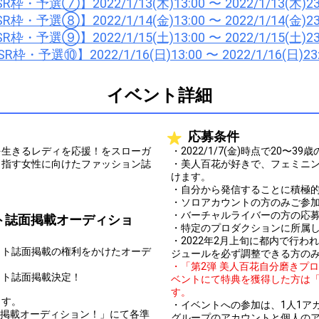
R枠・予選⑦】2022/1/13(木)13:00 〜 2022/1/13(木)23
R枠・予選⑧】2022/1/14(金)13:00 〜 2022/1/14(金)23
R枠・予選⑨】2022/1/15(土)13:00 〜 2022/1/15(土)23
R枠・予選⑩】2022/1/16(日)13:00 〜 2022/1/16(日)23
イベント詳細
応募条件
を生きるレディを応援！をスローガ
・2022/1/7(金)時点で20〜
目指す女性に向けたファッション誌
・美人百花が好きで、フェミニ
けます。
・自分から発信することに積極
・ソロアカウントの方のみご参
・バーチャルライバーの方の応
ト誌面掲載オーディショ
・特定のプロダクションに所属
・2022年2月上旬に都内で行
クト誌面掲載の権利をかけたオーデ
ジュールを必ず調整できる方の
・「第2弾 美人百花自分磨きプ
クト誌面掲載決定！
ベントにて特典を獲得した方は
す。
ます。
・イベントへの参加は、1人1ア
面掲載オーディション！」にて各準
グループのアカウントと個人の