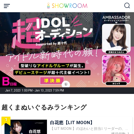
Jan 7, 2023 1:00 PM - Jan 13, 2023 7:59 PM
超くまぬいぐるみランキング
1
白花悠【LIT MOON】
【 LIT MOON 】のほわいと担当❕❕ リーダーの、ゆーゆこと！白花 悠です 🤍💐 好きになって！🫶🏻 ⚠︎注意⚠︎ SMS（電話番号）認証を必ずお願いします！ これが済んでいないとせっっかくのお星様もカウントもポイントにならなくなってしまいます՞߹ - ߹՞ 【SMS認証の手順】 マイページ▶︎アカウント設定▶︎SMS認証 《 プロフィール .ᐟ .ᐟ 》 名前 ▶︎ 白花 悠 （シラハナ ユウ）🌷´- 呼び方 ▶︎ ゆー ゆーゆ ゆーちゃん ゆちゃん ゆゆ etc... （何でもお好きなようにお呼びください👍🏻♡） 出身 ▶︎ 大阪府🐙❕ （ たこ焼き、肉まん、お好み焼き、大好きです(´﹃｀)💗 ） 誕生日 ▶︎ 2004/12/24 （クリスマスイブです🎄.*） 身長 ▶︎ 158cm 靴のサイズ▶︎24せんち 性格 ▶︎ 明るくてよく笑う ☺︎ いっぱい話しかけてください🐰♥︎ 特技 ▶︎ ダンス（主にKーPOP）、モノマネ 趣味 ▶︎ 歌うこと、お絵描き、弾き語り、音楽を聞くこと、踊ること、食べること チャームポイント ▶︎ 低い声、左のえくぼ、笑顔🤍 .🎀｡.:*・° 好きなアイドルさん｡.:*・°.**..🎀 ・松本かれんちゃん（FRUITS ZIPPER） ・サナちゃん（TWICE） ・ダヒョンちゃん（TWICE） ・ウンチェちゃん（LE SSERAFIM） ・へウォンちゃん（NMIXX） ・ハニちゃん（New Jeans） カラオケリスト🎤•*¨*•.¸¸☆ ・可愛くてごめん ・ファンサ ・私の一番可愛いところ ・すきっ！ ・誇り高きアイドル ・しゅきぴ ・シル・ヴ・プレジデント ・現役アイドルちゅー 弾き語りリスト🎸•*¨*•.¸¸♬︎ ・シンデレラボーイ ・ドライフラワー ・film ・スーパー愛したい ・いつか ・クリスマスソング ・恋 ・花束 ・マリーゴールド ꒰ঌ┈┈┈┈┈┈┈┈┈┈┈┈┈┈┈໒꒱ 最後まで読んで頂きありがとうございます！！ 他にも聞きたいことがあれば何でもどんどん質問してくださいദി ᷇ᵕ ᷆ )♡ ꒰ঌ┈┈┈┈┈┈┈┈┈┈┈┈┈┈┈໒꒱ 推薦コメントしてくれた方リスト💐❕ ♥︎たくみんさん ♥︎たなーかさん ♥︎鷹ぴょん ♥︎かるるっち ♥︎森森さん ♥︎ざっくん ♥︎らいおん(ฅ⊙Ⱉ⊙)ฅ がお ♥︎うーちゃん ♥︎あきたん ♥︎ジャッジ ♥︎aquaさん ♥ささゆりさん ♥カプレさん ♥くるたん ♥Sunさん ♥ささ爺さん ♥Sさん ♥baby jayさん ♥ピグミンさん ♥しょうき ♥モンチッチ ♥かずよしさん ありがとう՞ ̥_ ̫ _ ̥՞♡ ★∻∹⋰⋰ ☆∻∹⋰⋰ ★∻∹⋰⋰ ☆∻∹⋰⋰★∻∹⋰⋰ ☆∻