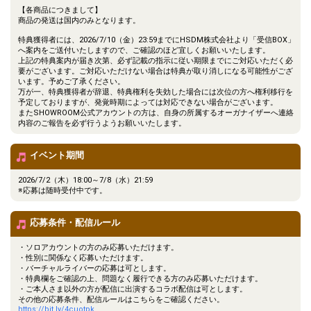
【各商品につきまして】
商品の発送は国内のみとなります。
特典獲得者には、2026/7/10（金）23:59までにHSDM株式会社より「受信BOX」
へ案内をご送付いたしますので、ご確認のほど宜しくお願いいたします。
上記の特典案内が届き次第、必ず記載の指示に従い期限までにご対応いただく必
要がございます。ご対応いただけない場合は特典が取り消しになる可能性がござ
います。予めご了承ください。
万が一、特典獲得者が辞退、特典権利を失効した場合には次位の方へ権利移行を
予定しておりますが、発覚時期によっては対応できない場合がございます。
またSHOWROOM公式アカウントの方は、自身の所属するオーガナイザーへ連絡
内容のご報告を必ず行うようお願いいたします。
イベント期間
2026/7/2（木）18:00～7/8（水）21:59
※応募は随時受付中です。
応募条件・配信ルール
・ソロアカウントの方のみ応募いただけます。
・性別に関係なく応募いただけます。
・バーチャルライバーの応募は可とします。
・特典欄をご確認の上、問題なく履行できる方のみ応募いただけます。
・ご本人さま以外の方が配信に出演するコラボ配信は可とします。
その他の応募条件、配信ルールはこちらをご確認ください。
https://bit.ly/4cuotpk