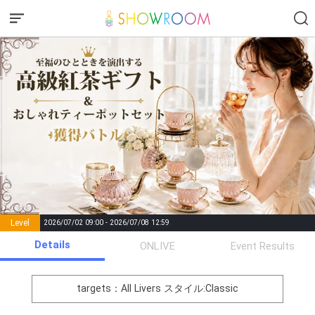
Level
2026/07/02 09:00 - 2026/07/08 12:59
number of
Details
ONLIVE
Event Results
Rema
Level
Points
List of Goal
positions
rks
remaining
1
0
Event Begins!
targets：All Livers
スタイル:Classic
オリジナルアバター制作権獲
2
300000