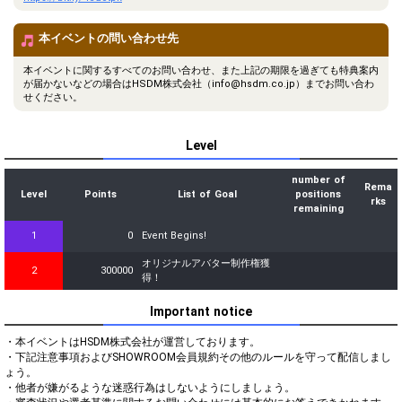
本イベントの問い合わせ先
本イベントに関するすべてのお問い合わせ、また上記の期限を過ぎても特典案内
が届かないなどの場合はHSDM株式会社（info@hsdm.co.jp）までお問い合わ
せください。
Level
number of
Rema
Level
Points
List of Goal
positions
rks
remaining
1
0
Event Begins!
オリジナルアバター制作権獲
2
300000
得！
Important notice
・本イベントはHSDM株式会社が運営しております。

・下記注意事項およびSHOWROOM会員規約その他のルールを守って配信しまし
ょう。

・他者が嫌がるような迷惑行為はしないようにしましょう。
