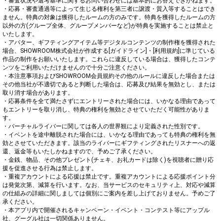
・審査状況や選考基準に関するお問い合わせには基本的にお答えできかねます。

・応募・審査通過等によって生じる権利を第三者に譲渡・質入等することはでき
ません。特典の対象は獲得したルームの方のみです。特典を獲得したルームの方
以外の方(グループ全体、グループメンバーなど)が特典を実施することは禁止と
いたします。

・アバター、ギフティングアイテム等デジタルコンテンツの制作権を獲得された
場合、SHOWROOM株式会社が作成する[ガイドライン]・[利用規約]に準じている
作品の制作をお願いいたします。これらに違反している場合は、獲得したコンテ
ンツをご利用いただけませんので十分ご注意ください。

・本注意事項およびSHOWROOM会員規約その他のルールに違反した場合または
その他当社が不適切であると判断した場合は、応募及び結果を無効とし、または
取り消す場合があります。

・応募条件を全て満たさずにエントリーされた場合には、いかなる理由であって
もエントリーを取り消し、特典の権利を無効とさせていただく可能性がありま
す。

・バーチャルライバーに関しては各人の世界観により定義された性別です。

・イベントを途中離脱された場合には、いかなる理由であっても特典の権利を無
効とさせていただきます。該当のライバーにギフティングされたリスナーへの返
還、返金等もいたしかねますので、予めご了承ください。

・金銭、物品、その他プレゼント(チェキ、お礼カードは除く)を視聴者に贈り応
援を促進させる行為は禁止します。

・重複アカウントによる応援は禁止です。重複アカウントによる応援ポイント分
は発覚次第、減算を行います。なお、当サービスのセキュリティ上、対応や減算
の仕組みの詳細に関しましては個別にご案内を差し上げておりません。予めご了
承ください。

・本アプリ内で開催されるキャンペーン・イベント・コンテスト等にアップル
社、グーグル社は一切関係ありません。
