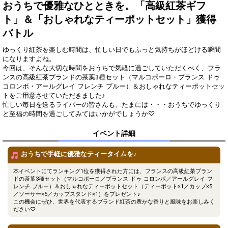
得！
おうちで優雅なひとときを。「高級紅茶ギフ
ト」＆「おしゃれなティーポットセット」獲得
Gifting
Comments
バトル
Throw gifts to the stage and join
You can post comments. Please
ゆっくり紅茶を楽しむ時間は、忙しい日でもふっと気持ちがほどける瞬間
the live performance.
refrain from posting comments
になりますよね。
First, try throwing free Stars
that may offend performers or
今回は、そんな大切な時間をおうちで気軽に過ごしていただくべく、フラ
(once a day)! You can also charge
other users.
Show Gold to purchase gifts
ンスの高級紅茶ブランドの茶葉3種セット（マルコポーロ・プランス ドゥ
(available from 1 JPY)! When you
コロンボ・アールグレイ フレンチ ブルー）＆おしゃれなティーポットセッ
continue to send gifts to the
トをご用意させていただきました♪
performer(s), the performer's
忙しい毎日を送るライバーの皆さんも、たまには・・・おうちでゆっくり
popularity ranking and your
と至福の時間を過ごしてみてはいかがでしょうか♡
ranking go up.
To cheer on performers, you can
イベント詳細
send them gifts.
To send performers paid items,
you must use Show Gold.
おうちで手軽に優雅なティータイムを♪
本イベントにてランキング1位を獲得された方には、フランスの高級紅茶ブラン
ドの茶葉3種セット（マルコポーロ／プランス ドゥ コロンボ／アールグレイ フ
レンチ ブルー）＆おしゃれなティーポットセット（ティーポット×1／カップ×5
Close
／ソーサー×5／カップスタンド×1）をプレゼント♪
この機会にぜひ、世界を代表するブランド紅茶の豊かな香りと風味をお楽しみく
ださい♡