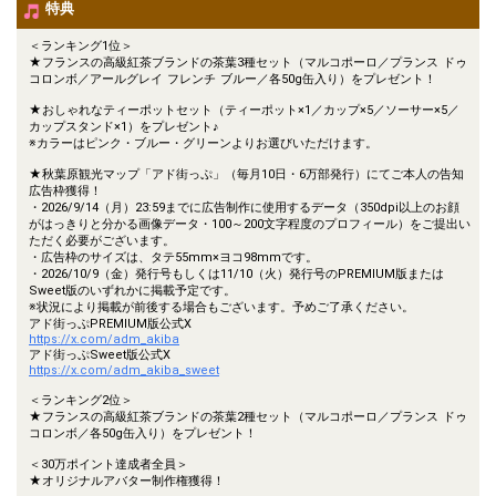
特典
＜ランキング1位＞
★フランスの高級紅茶ブランドの茶葉3種セット（マルコポーロ／プランス ドゥ
コロンボ／アールグレイ フレンチ ブルー／各50g缶入り）をプレゼント！
★おしゃれなティーポットセット（ティーポット×1／カップ×5／ソーサー×5／
カップスタンド×1）をプレゼント♪
※カラーはピンク・ブルー・グリーンよりお選びいただけます。
★秋葉原観光マップ「アド街っぷ」（毎月10日・6万部発行）にてご本人の告知
広告枠獲得！
・2026/9/14（月）23:59までに広告制作に使用するデータ（350dpi以上のお顔
がはっきりと分かる画像データ・100～200文字程度のプロフィール）をご提出い
ただく必要がございます。
・広告枠のサイズは、タテ55mm×ヨコ98mmです。
・2026/10/9（金）発行号もしくは11/10（火）発行号のPREMIUM版または
Sweet版のいずれかに掲載予定です。
※状況により掲載が前後する場合もございます。予めご了承ください。
アド街っぷPREMIUM版公式X
https://x.com/adm_akiba
アド街っぷSweet版公式X
https://x.com/adm_akiba_sweet
＜ランキング2位＞
★フランスの高級紅茶ブランドの茶葉2種セット（マルコポーロ／プランス ドゥ
コロンボ／各50g缶入り）をプレゼント！
＜30万ポイント達成者全員＞
★オリジナルアバター制作権獲得！