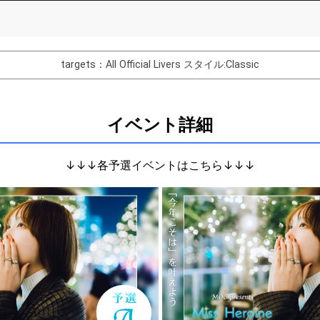
List of Goal
targets：All Official Livers
スタイル:Classic
紹介をしてみよう！
たお客さんの名前を呼んでみよう！
イベント詳細
クネームを発表しよう！その由来は？
発表しよう！
↓↓↓各予選イベントはこちら↓↓↓
について話してみよう！
を発表してみよう！
なアーティストを発表してみよう！
発表してみよう！
表してみよう！
を発表してみよう！