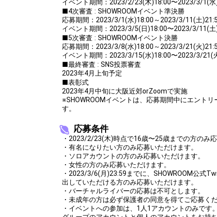
イベント期間：2023/2/23(木)18:00〜2023/3/1(水)
Throw gifts to the stage and join the live performance.
■4次審査 : SHOWROOMイベント準決勝
First, try throwing free Stars (once a day)! You can also charg
応募期間：2023/3/1(水)18:00～2023/3/11(土)21:
(available from 1 JPY)! When you continue to send gifts to the 
イベント期間：2023/3/5(日)18:00〜2023/3/11(土)
popularity ranking and your ranking go up.
■5次審査 : SHOWROOMイベント決勝
To cheer on performers, you can send them gifts.
To send performers paid items, you must use Show Gold.
応募期間：2023/3/8(水)18:00～2023/3/21(火)21:
イベント期間：2023/3/15(水)18:00〜2023/3/21(火
■最終審査 : SNS投票審査
2023年4月上旬予定
■表彰式
2023年4月中旬に大阪近郊orZoomで実施
※SHOWROOMイベントは、応募期間中にエント
す。
応募条件
・2023/2/23(木)時点で16歳〜25歳までの方の
・有名になりたい方のみ応募いただけます。
・ソロアカウントの方のみ応募いただけます。
・女性の方のみ応募いただけます。
・2023/3/6(月)23:59までに、SHOWROOM公式
出していただける方のみ応募いただけます。
・バーチャルライバーの応募は不可とします。
・未成年の方は必ず保護者の同意を得てご応募く
・イベントへの参加は、1人1アカウントのみです
グループのアカウントと個人のアカウントをお持