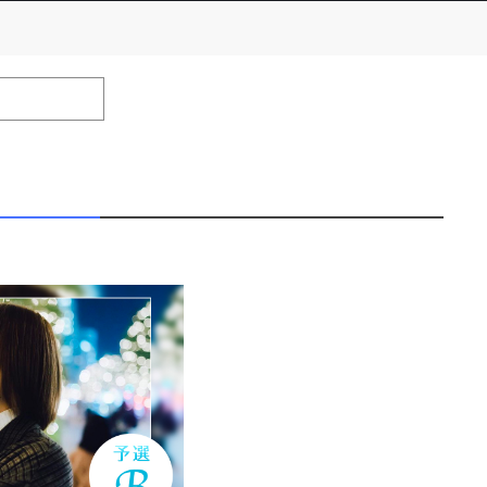
number of positions
Remarks
remaining