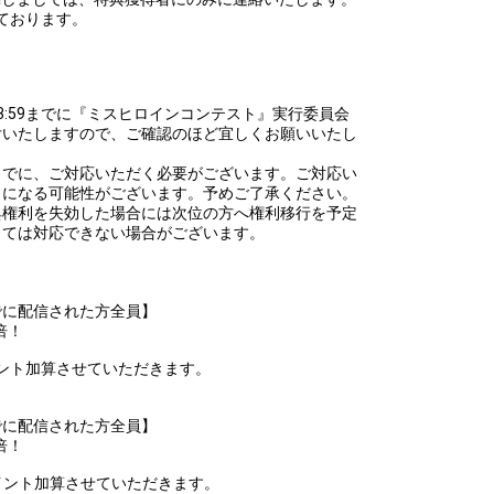
efrain from posting comments that may offend performers or
しております。
！
金)23:59までに『ミスヒロインコンテスト』実行委員会
付いたしますので、ご確認のほど宜しくお願いいたし
(月)までに、ご対応いただく必要がございます。ご対応い
しになる可能性がございます。予めご了承ください。
典権利を失効した場合には次位の方へ権利移行を予定
っては対応できない場合がございます。
:59までに配信された方全員】
倍！
に、ポイント加算させていただきます。
:59までに配信された方全員】
倍！
でに、ポイント加算させていただきます。