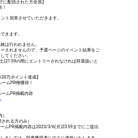
3:59までに配信された方全員】
倍！
でに、ポイント加算させていただきます。
得できます。
連絡は行われません。
リーされませんので、予選ページのイベント結果をご
にしてください。
3/3/11(土)21:59の間にエントリーされなければ辞退扱いと
つ20万ポイント達成】
のルームPR権獲得！
のルームPR掲載内容
ら
全員
内）
望される方のみ）
ルームPR掲載内容は2023/3/6(月)23:59までにご提出
関しましては、特典獲得者にのみに連絡いたします。