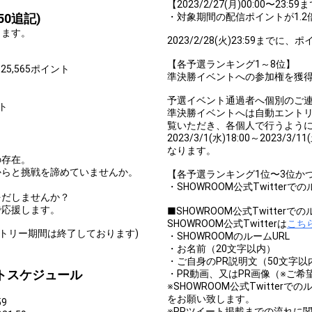
【2023/2/27(月)00:00〜2
理を発表してみよう！
50追記)
・対象期間の配信ポイントが1.2
ります。
〜3位特典獲得最低条件達成！
2023/2/28(火)23:59ま
ケの十八番を発表してみよう！
【各予選ランキング1～8位】
25,565ポイント
準決勝イベントへの参加権を獲
た事を発表してみよう！
予選イベント通過者へ個別のご
ト
た事を発表してみよう！
準決勝イベントへは自動エント
覧いただき、各個人で行うよう
を発表してみよう！
2023/3/1(水)18:00～202
なります。
を発表してみよう！
の存在。
からと挑戦を諦めていませんか。
【各予選ランキング1位〜3位か
した事を発表してみよう！
・SHOWROOM公式Twitterで
をだしませんか？
発表してみよう！
で応援します。
■SHOWROOM公式Twitterで
SHOWROOM公式Twitterは
こち
一言で発表してみよう！
ントリー期間は終了しております)
・SHOWROOMのルームURL
・お名前（20文字以内）
バター制作権獲得！
・ご自身のPR説明文（50文字以
トスケジュール
・PR動画、又はPR画像（※ご希
※SHOWROOM公式Twitterでの
Comments
をお願い致します。
59
※PRツイート掲載までの流れに