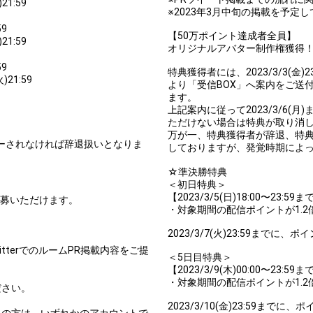
21:59
You can post comments. Please r
※2023年3月中旬の掲載を予定
e Show Gold to purchase gifts
other users.
59
performer(s), the performer's
【50万ポイント達成者全員】
21:59
オリジナルアバター制作権獲得
59
特典獲得者には、2023/3/3(
)21:59
より「受信BOX」へ案内をご送
ます。
上記案内に従って2023/3/6
Close
ただけない場合は特典が取り消
万が一、特典獲得者が辞退、特
リーされなければ辞退扱いとなりま
しておりますが、発覚時期によ
☆準決勝特典
＜初日特典＞
【2023/3/5(日)18:00〜23
み応募いただけます。
・対象期間の配信ポイントが1.2
2023/3/7(火)23:59まで
TwitterでのルームPR掲載内容をご提
＜5日目特典＞
【2023/3/9(木)00:00〜23
・対象期間の配信ポイントが1.2
ださい。
。
2023/3/10(金)23:59ま
ちの方は、いずれかのアカウントで