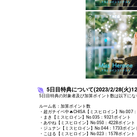
12
35000
嫌いな食べ物
13
45000
自分の座右の
14
55000
明日のコーデ
15
60000
好きな動物を
16
70000
苦手な動物を
17
80000
好きな匂いを
18
90000
好きなお菓子
19
100000
好きな映画を
20
110000
あなたの憧れ
5日目特典について(2023/2/28(火)12
5日目特典の対象者及び加算ポイント数は以下にな
21
120000
得意なスポー
ルーム名：加算ポイント数
22
130000
苦手なスポー
・超ガチイベ中🔥CHISA【ミスヒロイン】No.007：
・まき【ミスヒロイン】No.035：9321ポイント
23
140000
自分の特技を
・あやね【ミスヒロイン】No.050：4228ポイント
・ジュナン【ミスヒロイン】No.044：1733ポイン
24
150000
自分のフェチ
・こはる【ミスヒロイン】No.023：1578ポイント