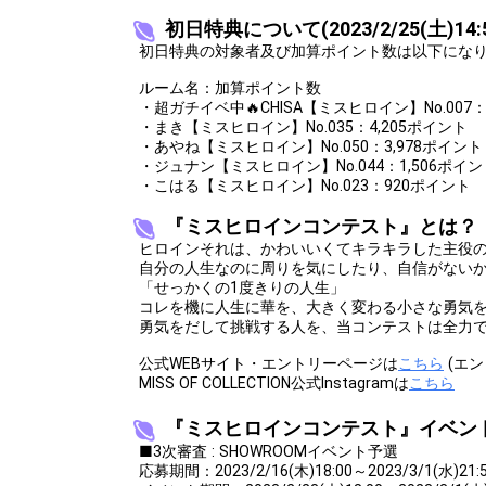
25
180000
自分の得意料
初日特典について(2023/2/25(土)14:
初日特典の対象者及び加算ポイント数は以下にな
26
200000
ランキング1
ルーム名：加算ポイント数
27
230000
自分のカラオ
・超ガチイベ中🔥CHISA【ミスヒロイン】No.007：
・まき【ミスヒロイン】No.035：4,205ポイント
28
260000
最近嬉しかっ
・あやね【ミスヒロイン】No.050：3,978ポイント
・ジュナン【ミスヒロイン】No.044：1,506ポイン
29
300000
最近面白かっ
・こはる【ミスヒロイン】No.023：920ポイント
30
340000
最近怒った事
『ミスヒロインコンテスト』とは？
31
380000
最近泣いた事
ヒロインそれは、かわいいくてキラキラした主役
自分の人生なのに周りを気にしたり、自信がない
32
420000
最近ビックリ
「せっかくの1度きりの人生」
コレを機に人生に華を、大きく変わる小さな勇気
33
460000
最近の悩みを
勇気をだして挑戦する人を、当コンテストは全力
34
480000
今の気持ちを
公式WEBサイト・エントリーページは
こちら
(エ
MISS OF COLLECTION公式Instagramは
こちら
35
500000
オリジナルア
『ミスヒロインコンテスト』イベン
■3次審査 : SHOWROOMイベント予選
Gifting
応募期間：2023/2/16(木)18:00～2023/3/1(水)21: