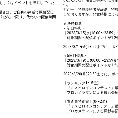
もしくはイベントを辞退していた
い。
。
万が一、特典獲得者が辞退、特
の場合は、ご自身の判断で振替配信
しておりますが、発覚時期によ
通知がない限り、代わりの配信時間
☆決勝特典
＜初日特典＞
【2023/3/15(水)18:00〜2
・対象期間の配信ポイントが1.2
2023/3/17(金)23:59ま
＜5日目特典＞
【2023/3/19(日)00:00〜2
・対象期間の配信ポイントが1.2
2023/3/20(月)23:59ま
【ランキング1〜5位】
・『ミスヒロインコンテスト』最終
・プロカメラマンによる撮影会
【審査員特別賞】(0〜2名)
・『ミスヒロインコンテスト』最終
・プロカメラマンによる撮影会