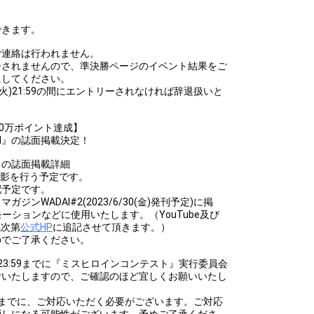
できます。
ご連絡は行われません。
ーされませんので、準決勝ページのイベント結果をご
にしてください。
3/3/21(火)21:59の間にエントリーされなければ辞退扱いと
00万ポイント達成】
I』の誌面掲載決定！
』の誌面掲載詳細
撮影を行う予定です。
配予定です。
ンWADAI#2(2023/6/30(金)発刊予定)に掲
ロモーションなどに使用いたします。（YouTube及び
成次第
公式HP
に追記させて頂きます。）
のでご了承ください。
(月)23:59までに『ミスヒロインコンテスト』実行委員会
付いたしますので、ご確認のほど宜しくお願いいたし
(水)までに、ご対応いただく必要がございます。ご対応
消しになる可能性がございます。予めご了承くださ