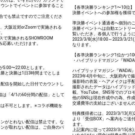
カウントでイベントに参加すること
【各準決勝ランキング1〜10位】
決勝イベントへの参加権を獲得
合でも禁止ですのでご注意くださ
準決勝イベント通過者へ個別の
、大阪近郊orZoomで実施される
決勝イベントへは自動エントリ
す。
覧いただき、各個人で行うよう
スで実施されるSHOWROOM
2023/3/8(水)18:00～202
のみ応募いただけます。
なります。
【各準決勝ランキング1位かつ1
・ハイブリッドマガジン『WADA
5:00〜22:00とします。
ハイブリッドマガジン『WADAI
勝と決勝は1日3時間までとしま
2023年4月中旬に、大阪府内で
撮影時の衣装・ヘアメイクは手
は配信を開始した日付でカウントし
撮影されたデータはハイブリッドマガジ
載、YouTube、SNS等でのプ
その配信は「4/1の60分間の配信」として
他のSNSは現在作成中の為、作
交通費等の支給はございません
は不可とします。※コラボ機能を
特典獲得者には、2023/3/13
より「受信BOX」へ案内をご送
ョンがとれない配信は禁止です。な
ます。
ョンが取れない配信は、ご自身のパ
上記案内に従って2023/3/15
いただけない場合は特典が取り