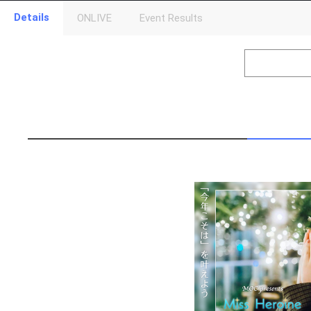
Details
ONLIVE
Event Results
Level
Points
1
0
Event Begins!
2
250
元気よく自己
3
500
来てくださっ
4
1000
あなたのニッ
5
2500
あなたの夢を
6
5000
あなたの趣味
7
10000
好きなマンガ
8
15000
あなたの好き
9
20000
好きな映画を
10
25000
好きな色を発
11
30000
好きな食べ物