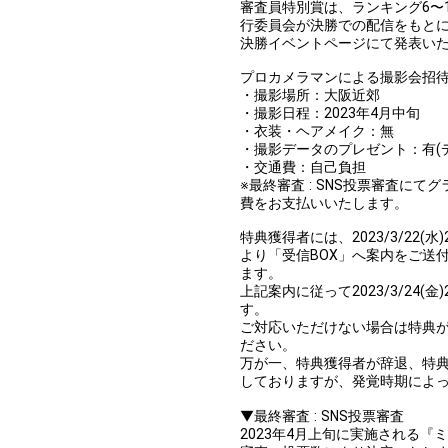
審査員特別賞は、ランキング6〜
行委員会が決勝での配信をもとに決定
決勝イベントページにて発表い
プロカメラマンによる撮影会招
・撮影場所：大阪近郊
・撮影日程：2023年4月中旬
・衣装・ヘアメイク：無
・撮影データのプレゼント：有(
・交通費：自己負担
※最終審査 : SNS投票審査に
費をお支払いいたします。
特典獲得者には、2023/3/22
より「受信BOX」へ案内をご送
ます。
上記案内に従って2023/3/24(
す。
ご対応いただけない場合は特典
ださい。
万が一、特典獲得者が辞退、特
しておりますが、発覚時期によ
▼最終審査 : SNS投票審査
2023年4月上旬に実施される『