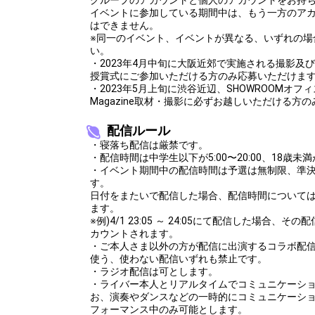
イベントに参加している期間中は、もう一方のア
はできません。
※同一のイベント、イベントが異なる、いずれの場
い。
・2023年4月中旬に大阪近郊で実施される撮影及び
授賞式にご参加いただける方のみ応募いただけま
・2023年5月上旬に渋谷近辺、SHOWROOMオフィ
Magazine取材・撮影に必ずお越しいただける方
配信ルール
・寝落ち配信は厳禁です。
・配信時間は中学生以下が5:00〜20:00、18歳未満が
・イベント期間中の配信時間は予選は無制限、準決
す。
日付をまたいで配信した場合、配信時間について
ます。
※例)4/1 23:05 ～ 24:05にて配信した場合、
カウントされます。
・ご本人さま以外の方が配信に出演するコラボ配信
使う、使わない配信いずれも禁止です。
・ラジオ配信は可とします。
・ライバー本人とリアルタイムでコミュニケーシ
お、演奏やダンスなどの一時的にコミュニケーシ
フォーマンス中のみ可能とします。