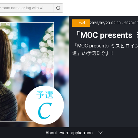
Level
2023/02/23 09:00 - 2023/0
『MOC prese
『MOC presents ミス
選』の予選Cです！
About event application