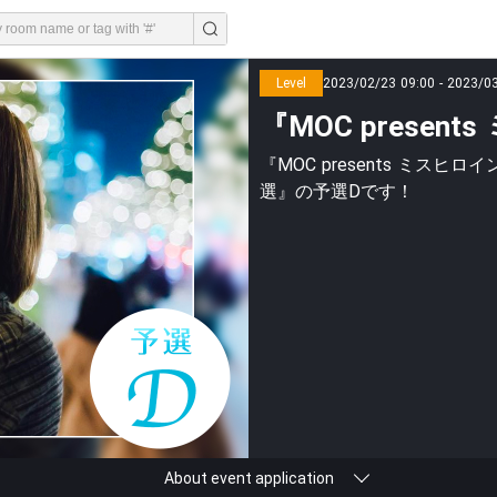
Level
2023/02/23 09:00 - 2023/0
『MOC prese
『MOC presents ミス
選』の予選Dです！
About event application