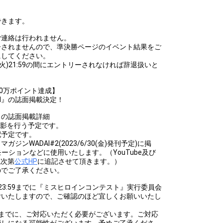
できます。
ご連絡は行われません。
ーされませんので、準決勝ページのイベント結果をご
にしてください。
3/3/21(火)21:59の間にエントリーされなければ辞退扱いと
00万ポイント達成】
I』の誌面掲載決定！
』の誌面掲載詳細
撮影を行う予定です。
配予定です。
ンWADAI#2(2023/6/30(金)発刊予定)に掲
ロモーションなどに使用いたします。（YouTube及び
成次第
公式HP
に追記させて頂きます。）
のでご了承ください。
(月)23:59までに『ミスヒロインコンテスト』実行委員会
付いたしますので、ご確認のほど宜しくお願いいたし
(水)までに、ご対応いただく必要がございます。ご対応
消しになる可能性がございます。予めご了承くださ