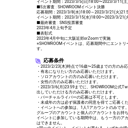
イベント期間：2023/3/5(日)18:00〜2023/3/11(土)
Throw gifts to the stage and join the live performance.
■5次審査 : SHOWROOMイベント決勝
First, try throwing free Stars (once a day)! You can also charg
応募期間：2023/3/8(水)18:00～2023/3/21(火)21:
(available from 1 JPY)! When you continue to send gifts to the 
イベント期間：2023/3/15(水)18:00〜2023/3/21(火
popularity ranking and your ranking go up.
■最終審査 : SNS投票審査
To cheer on performers, you can send them gifts.
To send performers paid items, you must use Show Gold.
2023年4月上旬予定
■表彰式
2023年4月中旬に大阪近郊orZoomで実施
※SHOWROOMイベントは、応募期間中にエント
す。
応募条件
・2023/2/23(木)時点で16歳〜25歳までの方の
・有名になりたい方のみ応募いただけます。
・ソロアカウントの方のみ応募いただけます。
・女性の方のみ応募いただけます。
・2023/3/6(月)23:59までに、SHOWROOM公式
出していただける方のみ応募いただけます。
・バーチャルライバーの応募は不可とします。
・未成年の方は必ず保護者の同意を得てご応募く
・イベントへの参加は、1人1アカウントのみです
グループのアカウントと個人のアカウントをお持
イベントに参加している期間中は、もう一方のア
はできません。
※同一のイベント、イベントが異なる、いずれの場