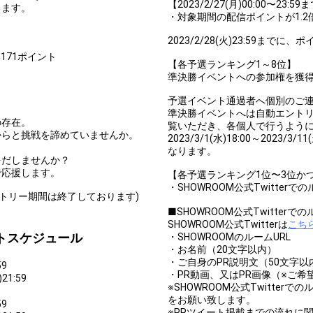
【2023/2/27(月)00:00〜2
ります。
理を発表してみよう！
・対象期間の配信ポイントが1.2
〜3位特典獲得最低条件達成！
2023/2/28(火)23:59ま
,171ポイント
ケの十八番を発表してみよう！
【各予選ランキング1～8位】
準決勝イベントへの参加権を獲
た事を発表してみよう！
予選イベント通過者へ個別のご
た事を発表してみよう！
準決勝イベントへは自動エント
の存在。
覧いただき、各個人で行うよう
を発表してみよう！
からと挑戦を諦めていませんか。
2023/3/1(水)18:00～202
なります。
を発表してみよう！
をだしませんか？
で応援します。
【各予選ランキング1位〜3位か
した事を発表してみよう！
・SHOWROOM公式Twitterで
ントリー期間は終了しております)
発表してみよう！
■SHOWROOM公式Twitterで
SHOWROOM公式Twitterは
こち
一言で発表してみよう！
トスケジュール
・SHOWROOMのルームURL
・お名前（20文字以内）
バター制作権獲得！
・ご自身のPR説明文（50文字以
59
・PR動画、又はPR画像（※ご希
21:59
※SHOWROOM公式Twitterでの
Comments
をお願い致します。
59
※PRツイート掲載までの流れに