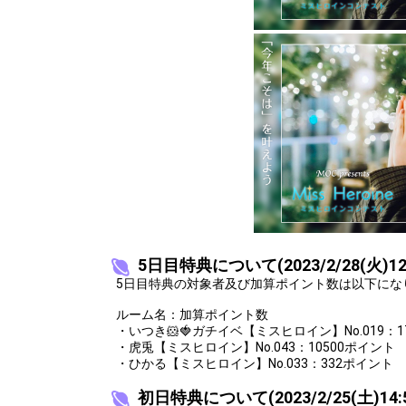
12
35000
嫌いな食べ物
13
45000
自分の座右の
14
55000
明日のコーデ
15
60000
好きな動物を
16
70000
苦手な動物を
17
80000
好きな匂いを
18
90000
好きなお菓子
19
100000
好きな映画を
20
110000
あなたの憧れ
5日目特典について(2023/2/28(火)12
5日目特典の対象者及び加算ポイント数は以下にな
21
120000
得意なスポー
ルーム名：加算ポイント数
22
130000
苦手なスポー
・いつき🐹🍓ガチイベ【ミスヒロイン】No.019：1
・虎兎【ミスヒロイン】No.043：10500ポイント
23
140000
自分の特技を
・ひかる【ミスヒロイン】No.033：332ポイント
24
150000
自分のフェチ
初日特典について(2023/2/25(土)14: