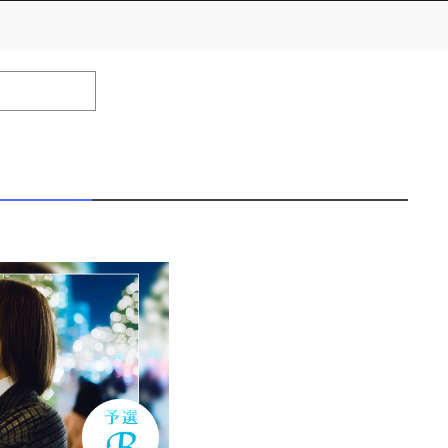
number of positions
Remarks
remaining