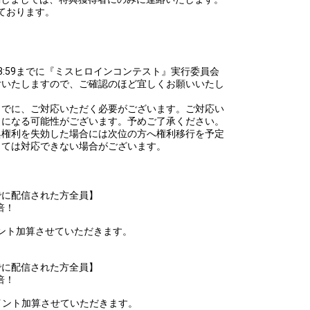
efrain from posting comments that may offend performers or
しております。
！
金)23:59までに『ミスヒロインコンテスト』実行委員会
付いたしますので、ご確認のほど宜しくお願いいたし
(月)までに、ご対応いただく必要がございます。ご対応い
しになる可能性がございます。予めご了承ください。
典権利を失効した場合には次位の方へ権利移行を予定
っては対応できない場合がございます。
:59までに配信された方全員】
倍！
に、ポイント加算させていただきます。
:59までに配信された方全員】
倍！
でに、ポイント加算させていただきます。