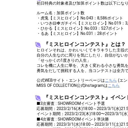
初日特典の対象者及び加算ポイント数は以下にな
25
180000
自分の得意料
ルーム名：加算ポイント数
26
200000
ランキング1
・虎兎【ミスヒロイン】No.043：8,586ポイント
・いつき🐹🍓ガチイベ【ミスヒロイン】No.019：3
27
230000
自分のカラオ
・ひかる【ミスヒロイン】No.033：527ポイント
・るあ【ミスヒロイン】No.031：28ポイント
28
260000
最近嬉しかっ
『ミスヒロインコンテスト』とは？
29
300000
最近面白かっ
ヒロインそれは、かわいいくてキラキラした主役
30
340000
最近怒った事
自分の人生なのに周りを気にしたり、自信がない
「せっかくの1度きりの人生」
31
380000
最近泣いた事
コレを機に人生に華を、大きく変わる小さな勇気
勇気をだして挑戦する人を、当コンテストは全力
32
420000
最近ビックリ
公式WEBサイト・エントリーページは
こちら
(エ
33
460000
最近の悩みを
MISS OF COLLECTION公式Instagramは
こちら
34
480000
今の気持ちを
『ミスヒロインコンテスト』イベン
■3次審査 : SHOWROOMイベント予選
35
500000
オリジナルア
応募期間：2023/2/16(木)18:00～2023/3/1(水)21:
イベント期間：2023/2/23(木)18:00〜2023/3/1(水)
■4次審査 : SHOWROOMイベント準決勝
Gifting
応募期間：2023/3/1(水)18:00～2023/3/11(土)21: