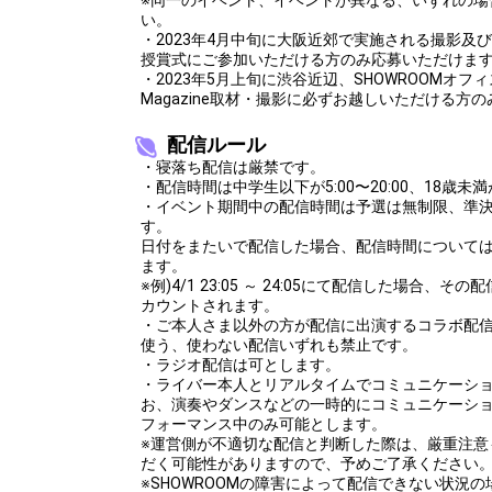
い。
・2023年4月中旬に大阪近郊で実施される撮影及び
授賞式にご参加いただける方のみ応募いただけま
・2023年5月上旬に渋谷近辺、SHOWROOMオフィ
Magazine取材・撮影に必ずお越しいただける方
配信ルール
・寝落ち配信は厳禁です。
・配信時間は中学生以下が5:00〜20:00、18歳未満が
・イベント期間中の配信時間は予選は無制限、準決
す。
日付をまたいで配信した場合、配信時間について
ます。
※例)4/1 23:05 ～ 24:05にて配信した場合、
カウントされます。
・ご本人さま以外の方が配信に出演するコラボ配信
使う、使わない配信いずれも禁止です。
・ラジオ配信は可とします。
・ライバー本人とリアルタイムでコミュニケーシ
お、演奏やダンスなどの一時的にコミュニケーシ
フォーマンス中のみ可能とします。
※運営側が不適切な配信と判断した際は、厳重注意
だく可能性がありますので、予めご了承ください
※SHOWROOMの障害によって配信できない状況