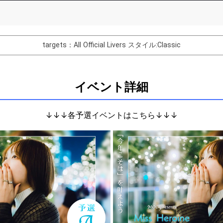
List of Goal
targets：All Official Livers
スタイル:Classic
紹介をしてみよう！
たお客さんの名前を呼んでみよう！
イベント詳細
クネームを発表しよう！その由来は？
発表しよう！
↓↓↓各予選イベントはこちら↓↓↓
について話してみよう！
を発表してみよう！
なアーティストを発表してみよう！
発表してみよう！
表してみよう！
を発表してみよう！