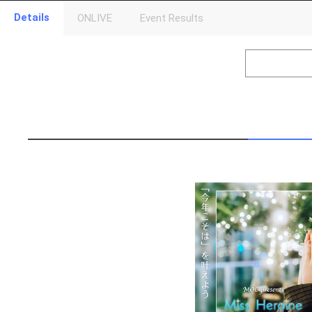
Details
ONLIVE
Event Results
Level
Points
1
0
Event Begins!
2
250
元気よく自己
3
500
来てくださっ
4
1000
あなたのニッ
5
2500
あなたの夢を
6
5000
あなたの趣味
7
10000
好きなマンガ
8
15000
あなたの好き
9
20000
好きな映画を
10
25000
好きな色を発
11
30000
好きな食べ物