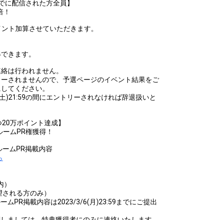
3:59までに配信された方全員】
倍！
でに、ポイント加算させていただきます。
得できます。
連絡は行われません。
リーされませんので、予選ページのイベント結果をご
にしてください。
3/3/11(土)21:59の間にエントリーされなければ辞退扱いと
つ20万ポイント達成】
のルームPR権獲得！
のルームPR掲載内容
ら
全員
内）
望される方のみ）
ルームPR掲載内容は2023/3/6(月)23:59までにご提出
関しましては、特典獲得者にのみに連絡いたします。