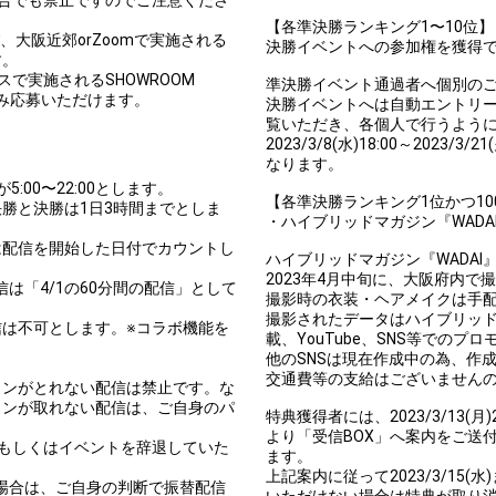
【各準決勝ランキング1〜10位】
、大阪近郊orZoomで実施される
決勝イベントへの参加権を獲得
す。
スで実施されるSHOWROOM
準決勝イベント通過者へ個別の
のみ応募いただけます。
決勝イベントへは自動エントリ
覧いただき、各個人で行うよう
2023/3/8(水)18:00～202
なります。
5:00〜22:00とします。
【各準決勝ランキング1位かつ1
勝と決勝は1日3時間までとしま
・ハイブリッドマガジン『WADA
は配信を開始した日付でカウントし
ハイブリッドマガジン『WADAI
2023年4月中旬に、大阪府内で
その配信は「4/1の60分間の配信」として
撮影時の衣装・ヘアメイクは手
撮影されたデータはハイブリッドマガジ
は不可とします。※コラボ機能を
載、YouTube、SNS等でのプ
他のSNSは現在作成中の為、作
交通費等の支給はございません
ョンがとれない配信は禁止です。な
ョンが取れない配信は、ご自身のパ
特典獲得者には、2023/3/13
より「受信BOX」へ案内をご送
もしくはイベントを辞退していた
ます。
。
上記案内に従って2023/3/15
の場合は、ご自身の判断で振替配信
いただけない場合は特典が取り