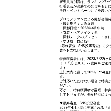
審査員特別賞は、ランキング6〜
行委員会が決勝での配信をもとに決定
決勝イベントページにて発表い
プロカメラマンによる撮影会招
・撮影場所：大阪近郊
・撮影日程：2023年4月中旬
・衣装・ヘアメイク：無
・撮影データのプレゼント：有(
・交通費：自己負担
※最終審査 : SNS投票審査に
費をお支払いいたします。
特典獲得者には、2023/3/22
より「受信BOX」へ案内をご送
ます。
上記案内に従って2023/3/24(
す。
ご対応いただけない場合は特典
ださい。
万が一、特典獲得者が辞退、特
しておりますが、発覚時期によ
▼最終審査 : SNS投票審査
2023年4月上旬に実施される『