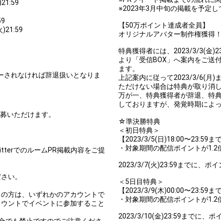
21:59
You can post comments. Please r
※2023年3月中旬の掲載を予定
e Show Gold to purchase gifts
other users.
59
performer(s), the performer's
【50万ポイント達成者全員】
)21:59
オリジナルアバター制作権獲得
特典獲得者には、2023/3/3(
より「受信BOX」へ案内をご送
ます。
リーされなければ辞退扱いとなりま
上記案内に従って2023/3/6
Close
ただけない場合は特典が取り消
万が一、特典獲得者が辞退、特
しておりますが、発覚時期によ
み応募いただけます。
☆準決勝特典
＜初日特典＞
【2023/3/5(日)18:00〜23
・対象期間の配信ポイントが1.2
TwitterでのルームPR掲載内容をご提
2023/3/7(火)23:59まで
ださい。
＜5日目特典＞
。
【2023/3/9(木)00:00〜23
ちの方は、いずれかのアカウントで
・対象期間の配信ポイントが1.2
カウントでイベントに参加すること
2023/3/10(金)23:59ま
合でも禁止ですのでご注意くださ