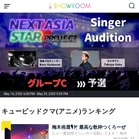
May 16, 2023 6:00 PM - May 29, 2023 9:59 PM
キューピッドクマ(アニメ)ランキング
1
梅木侑晟🎙🏹͙ 最高な歌枠つくろーぜ
ちゃ！愛知県でシンガー活動してます！ 梅木 侑晟（うめき ゆうせい）です！ ゆせって呼んでね！ ファンマは《🎙🏹͙》 初見さん、気軽に「ちゃ！✋」からのコメントお待ちしてます！居心地が良いと思って貰えるように楽しい枠を作っていきます！💪✨ やるからには全部勝ち抜きたい！ 総合1位目指して頑張ります！応援お願いします！🔥 ┈┈┈🏆参加中イベント🏆┈┈┈ 【NASPシンガーAD】 グループC決勝 6/2-13 ┈┈┈⏰配信時間⏰┈┈┈ Instagramのストーリーでその都度お知らせするので Instagramのフォローもよろしくお願いします！ ┈┈┈🌟Profile🌟┈┈┈ ［名前］梅木 侑晟 ［誕生日］2003年5月28日 ［趣味/特技］ハンドボール🤾‍♂️ ダーツ🎯 ［性格］気分屋 ┈┈┈🍀 夢 🍀┈┈┈ 合格してシンガーデビューの夢を叶えたい！ そして、自分がステージに立つことで誰かに夢を魅せられる存在になりたいです！ 🙏リスナーさんへのお願い🙏 ■SMS認証を是非♪ SMS(電話番号)認証してないと、せっかく頂いたポイントが反映されません💦 マイページ ＞ アカウント設定 からSMS認証ができます！ ■Twitterの固定ツイートのRTを！ TwitterでSNS審査も同時で行われています！ 固定ツイートのRTお願いします！皆さんの1RTが僕の未来を大きく変えます！ ■本イベント期間中、SPギフトは、イベント貢献ポイント2.5倍で反映されます🎉 応援よろしくお願いします✨