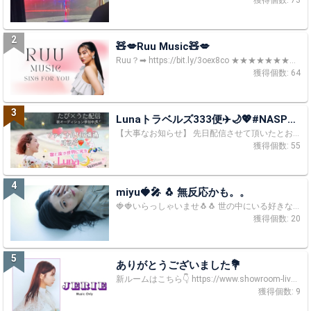
獲得個数: 73
2
🧸💋Ruu Music🧸💋
Ruu？➡ https://bit.ly/3oex8co ★★★★★★★★★★★★★★★★★★★★★★★★ ★★ ⚠️【大事なお知らせ】⚠️ 最短で明日にはこのアカウント、room全てが見れなくなります。 今後の活動は、X(旧Twitter)でお知らせしますので良かったらフォローをお願いします。 Xリンクは→ https://twitter.com/ruu1111music4u アカウントが変わり次第すぐガチイベ参加予定です🌈💪 応援よろしくお願いします(*´ω`*) ★★★★★★★★★★★★★★★★★★★★★★★★★★★ はじめまして Ruu るぅ です。今は、基本的に自由な配信です♪一曲一曲心を込めて歌ってたり、皆さまとわちゃわちゃしてたりしてます✨話込んでてなかなか歌わなかったら 「もっと聴かせて🎶」ポチっと押してね🤝 どうぞ、ゆっくりお楽しみください🧚🏽‍♀️ 歌う曲ジャンル 【 J-POP/R&B/ POP MUSIC/Soul/歌謡曲 】
獲得個数: 64
3
Lunaトラベルズ333便✈️🌙💖#NASPシ
ンガーAD
【大事なお知らせ】 先日配信させて頂いたとおり、今回のADは事情により辞退をさせていただきました。 今まで応援して頂き誠にありがとうございました。 AD終了後、本アカウントは削除されてしまいますが、 今後SHOWROOMアカウントを新たに作成し、 復活配信をさせていただく予定です。 詳しくはTwitterにて最新の情報をお待ちください。 https://twitter.com/luna_singer33 せっかく応援していただいていたにも関わらず、このような結果になってしまい大変申し訳ございません。 Lunaは今後もアーティスト活動を続けてまいりますので、どうぞよろしくお願いします。 アテンションプリーズ💁‍♀️ 世界を旅し、歌で光を広げる✈️❤️‍🔥💫 ノマドスピリット・シンガーソングライター Luna🌙🌎🐈‍⬛🎀🎶 見てくださってありがとうございます☺️ 1人でも多くの方に私のオリジナルソングを通し 夢や希望、生きる喜びを届けたいという気持ちで 世界規模の歌オーディションに参加しています！ 応援お願いいたします♡ Luna's Style 1. 旅をしながら作曲、旅先の景色と共にライブ配信🚢 2. 魂から湧き上がる唄を届ける「Spirit Singer」❤️‍🔥 3. スタイルも声質も七色に。聴く人の魂を癒し、波動を上げるRainbow Voice💎🌈 NASPシンガーAD参加中！！！ 👑グループファイナル1位 ⇒アジア著名音楽プロデューサーによるオリジナル楽曲制作・リリース ⇒ベトナム有線放送での楽曲プロモーション ⇒著名カメラマンによるアーティスト写真撮影 👑グランドステージファイナル1位 ⇒タイ大型イベント「日本万博2023」出演 ⇒カバー楽曲全世界リリース ⇒活動サポート費として賞金150万円 上記叶えます❤️‍🔥 追い続ける勇気があれば全ての夢は必ず叶う！ 応援よろしくお願いいたします🙏✨ ❣️フォローとリツイートのお願い❣️ 審査期間中、対象ツイート(Lunaの固定ツイート)をリツイートしていただくと1リツイートあたり審査ポイント200pが加算されます！！！ ボタンひとつで気軽にLunaを応援していただけます🥹 ※引用リツイートは不可ですので必ず通常リツイートでお願いいたします⚠️ https://twitter.com/luna_singer33/status/1664580382426271744?s=46 ✈️ Schedule Twitterにて詳しい時間は随時告知🕊 https://twitter.com/luna_singer33 -グループC 予選- 5/16 21:00- 初日配信 Day. 1 from Japan ※初日のランキングでボーナス特典あります！たくさんの応援お待ちしております🙏 5/17 *⋆✈︎ To Paris, France (もしかしたら羽田空港かシャルル・ド・ゴール空港から短めの配信) 5/18-5/22 毎日配信 from France 5/23-5/29 毎日配信 from England *⋆✈Back to Japan -グループC ファイナル- 6/2-4 毎日配信 from Japan 6/5 *⋆✈︎ To Bali, Indonesia (空港もしくはホテル到着後の配信) 6/6-6/12 毎日配信 from Bali 6/13 *⋆✈︎ Back to Japan 日本より配信 🙏リスナーさんへのお願い🙏 ■SMS認証を是非♪ SMS(電話番号)認証してないと、せっかく頂いたポイントが反映されません💦 マイページ ＞ アカウント設定 からSMS認証ができます！ ■本イベント期間中、SPギフトは、イベント貢献ポイント2.5倍で反映されます🎉 応援よろしくお願いします✨
獲得個数: 55
4
miyu🍓🎤 🐧 無反応かも。。
🍓🍓いらっしゃいませ🐧🐧 世の中にいる好きな歌手さんの1人になれたら嬉しい 不定期配信 イベントとかでないでのんびり歌ってます 基本ラジオ 体調優先 何事も元気が1番😄 みんなも無理は❌ ⚠️治療の影響で記憶が乏しいところがあります。 リスナー様のことを思い出すのに時間がかかったりすることがあったら申し訳ありません。 はじめまして！いつもまして！miyuです！ 気軽にみゆみゆーって呼んでね！🤭(あだ名募集中) 固定さん募集中🈁 ファンマーク「🍓🎤🐧」 応援したいところにいきますが、自信がなくてコメントなし無反応で投げ逃げしてることあります。体調が良ければそのまま視聴させてもらってます。少しでもお力になれば💪🏻あと見に行きたくて行ってます、冷やかしじゃないです🙇‍♀️ 嫌な思いになった配信者様申し訳ないです。 推薦コメント🩵ありがとう🥹 〇カノンちゃん(ラジオパーソナリティ📻Instagram可愛い写真載ってます) 〇亜子(かすみ)先生(ライバー様、昭和の歌歌われてます！いつでも戻ってきてね) 〇まほろ~ばさん(mei🐈‍⬛ ͗🎀ちゃん推しのいつも私にも気を使ってくれる優しい優しいリスナー様) 今までの経験⸜( ˶'ᵕ'˶)⸝✩︎⡱ 2023 NEXT ASIA STAR PROJECT オーディションイベント 予選1位通過🏅 ファイナル3位🏅(SHOWROOM内1位🏅) グランド予選2位通過🏅 キューピットクマランキング3位🧸 グランドファイナル5位🏅 (PR Timesにて掲載中) https://prtimes.jp/main/html/rd/p/000000357.000058915.html たくさんの応援ありがとうございました🍀 2023/7月超超超イベ6位🏅 2023/7月エンジョイカラオケイベ27位🏅 2023 音符ランキング9位🏅 2023「モーリーの寺子屋」6位🏅 2023 日韓新人発掘オーディション 2位🏅 2025/9月週末ショートイベ 総合 10位🏅 ランク別 2位🏆 週間ランキング(日) 2位🏆 その他𝐞𝐭𝐜... 2023 7/17宮城にて「カフェはら」初ライブ✨👏🌟 ありがとうございました❤ たくさんの経験になりました✨ 7月23日(日)18時 KickOff JFL 第17節 クリアソン新宿vs 沖縄SVのハーフタイムショーにて MUSIC PLANETのアーティストの1人としてパフォーマンスさせていただきました！ https://criacao.co.jp/soccerclub/information/post-14301/ ありがとうございました🥰 MV→https://youtu.be/tNRCpUJMWQA?si=Mxbq87FTL3Cb6alZ ↑MVの中のmiyu見つけたらラッキー🍀 9/18(月祝)に行われたWILD BUNCH FEST. 2023 ドームステージにて MUSIC PLANET Vocal Collection vol.3 に出演いたしました🥰プロの方とも同じドームステージに立てて貴重な経験をさせていただきました。またいつかワイバンのステージ立てるようにがんばる💪 https://www.wildbunchfest.jp/ 2024 3/10 福岡にて「SUPER LIVE」に出演いたしました🎤💕 初箱ライブで複数人で歌わせていただきました！ 満員御礼✨️ありがとうございました🥰 初見さん初コメ嬉しいです！お好きな歌、歌手教えてね☺️ 10日間までにフォロワ100人目指してます🔥達成㊗️🎉 20日間までに200人目指します(ง •̀_•́)ง(21日目達成🎉) 300人突破(30日目🎉)2023時点 ┈┈┈🏆参加中イベント🏆┈┈┈ 一時なし ┈┈┈⏰配信時間⏰┈┈┈ 不定期になります(ファンルームにかきます) ┈┈┈🌟Profile🌟┈┈┈ 「初配信」2023.05.13 ［名前］miyu ［誕生日］1998.03.05 ［好きなもの］いちご🍓 歌うこと🎤 ［趣味］KPOPはとくにEXOが好きです😘 JPOPではglobeがだいすき♥️ KEIKOさんの生歌を聞くのが夢です(๑♡∀♡๑)(globeだったらほぼ歌えます！！マークさん部分は…歌えるやつと歌えないやつあり😭) マークさんのDJLIVEに2度行ったことがあります✨ 2024.3月本のお渡し会でついにKEIKOさんともお会い出来ました💞 🥹‎(一瞬お話もできた😭) 〇一度でも行ったLIVE🎪 加藤ミリヤ、GLAY、ONEOKROCK、BoA20周年LIVE(2022)、SMTOWN(2022)、EXO FilmLive長崎公演(2021)、EXOファンミーティング(2023)、EXO KAI、EXO D.O.、EXO CHEN、EXO BAEKHYUN、HITOMIN、Sky Jamboreeフェス(2022.2023.2024)、グロジェネ(globeともしびは消さないツアー、マークさんによるDJLIVE)など ↑歌える曲もありますのでリクエストしてみてね✨ (歌えるリスト作らないと💦) 〇SHOWROOMを始めたキッカケ🌟 音楽を諦めようと思っていた頃EXOに出会いました。韓国の文化を知らなかったのでとても新鮮でアイドルでもこんなにカッコイイ歌声の人達がいるんだと一瞬で沼りました😳音楽の素晴らしさを再確認し、2023.4月に初めて全員(レイさん除く😭)に会えました(* 'ᵕ' )☆ そんな中EXOのメンバーとコラボ曲を出しているMenさんが関わっているNASPシンガーオーディションに出会いました。 これはEXOがくれたチャンスかもしれないと思い気づいたら応募してました。配信には苦い思い出があり不安でしたが、予選からファイナルの2ヶ月間、たくさんの応援をいただき感無量でした。本当にありがとうございました。 ［性格］体調特にメンタルが弱くなかなか継続して配信や歌の活動などできず、入院してからは制限を受けています。人前に立つのが苦手で学生時代わざと学級委員をしたりして変えようとしたことがありますがまだ苦手意識があります🥹焦ってしまったり言葉に詰まったりすることがあると思いますが暖かい目で見ていただけると嬉しいです🙏支えてくれる優しい人がいると嬉しいなぁ_( ˙꒳​˙_🥕)ﾆﾝﾍﾟｺ ┈┈┈🍀 夢 🍀┈┈┈ 憧れから挑戦してもいいじゃない。 人生1度きり、いっぱい躓いてきたけど やらないと何も始まらない！！！！！ 皆様を笑顔にできるような歌手になりたい🫶🥰 そして、自分自身が楽しんで歌いたい🎤✨ ⚠️注意⚠️リスナーさまへお願い🙏 〇SMS認証を是非‪🙌🏻💞 SMS(電話番号)認証をしていないと、せっかく頂いたポイントが反映されません😱😱 マイページ⇒アカウント設定 からSMS認証ができます！ オリジナル曲:answer https://big-up.style/KH3bJdNn3s ここまで読んでくれてmiyuを知ろうとしてくれて ありがとう😭🫶
獲得個数: 20
5
ありがとうございました💐
新ルームはこちら👇 https://www.showroom-live.com/room/profile?room_id=520054 みんなフォローしてね❣️ プレゼント企画🎁入力フォームはこちら👇 https://sgfm.jp/f/6a2851062607d8a01dc0fdeaaaf58072
獲得個数: 9