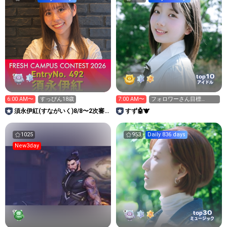
10
top
アイドル
6:00 AM〜
すっぴん18歳
7:00 AM〜
フォロワーさん目標
「1000人」❤️‍🔥❤️‍🔥
須永伊紅(すながいく)8/8〜2次審
すず🤖🐮
査#フレキャン2026
1025
953
Daily 836 days
New3day
30
top
ミュージック