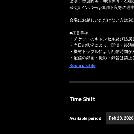
出演：栗原紗英・井澤美優・石橋
※出演メンバーは体調不良等の理
会場にお越しいただけない方は勿
■注意事項
・チケットのキャンセル及び払戻
・当日の状況により、開演・終演
・機材トラブルにより配信時間が
・配信の録画・撮影・録音は禁止
Room profile
Time Shift
Feb 28, 2026
Available period