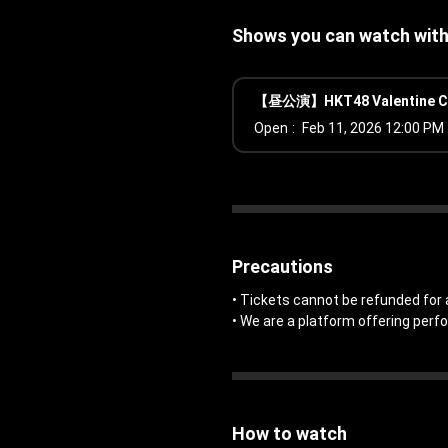
Shows you can watch with 
【昼公演】HKT48 Valentine C
Open
Feb 11, 2026 12:00 PM
Precautions
• Tickets cannot be refunded for 
• We are a platform offering perf
How to watch