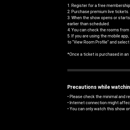
1. Register for a free members
2. Purchase premium live tickets.
3. When the show opens or starts,
earlier than scheduled.
4. You can check the rooms from 
5. If you are using the mobile app
to "View Room Profile" and select 
*Once a ticket is purchased in 
Precautions while watchi
• Please check the minimal and
• Internet connection might affe
• You can only watch this show on