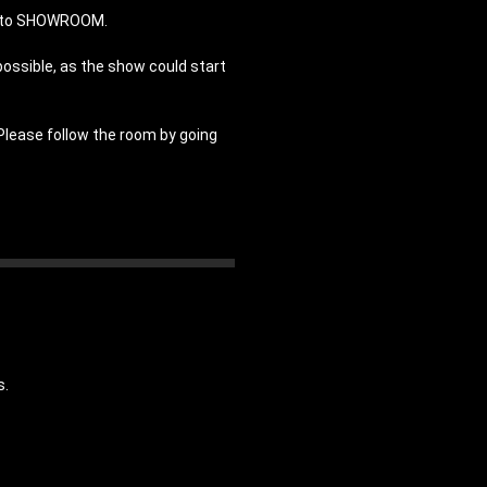
in to SHOWROOM.
possible, as the show could start
 Please follow the room by going
s.