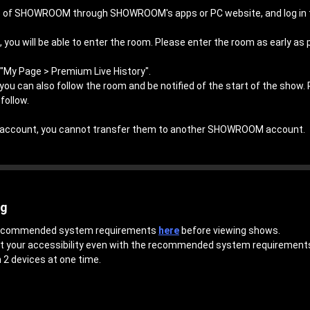
hip of SHOWROOM through SHOWROOM's apps or PC website, and log 
 you will be able to enter the room. Please enter the room as early as 
"My Page > Premium Live History".
, you can also follow the room and be notified of the start of the show.
follow.
an account, you cannot transfer them to another SHOWROOM account.
ng
 recommended system requirements
here
before viewing shows.
ct your accessibility even with the recommended system requirement
 2 devices at one time.