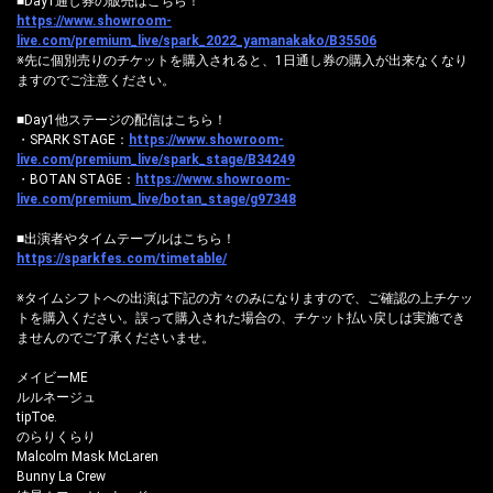
■Day1通し券の販売はこちら！
https://www.showroom-
live.com/premium_live/spark_2022_yamanakako/B35506
※先に個別売りのチケットを購入されると、1日通し券の購入が出来なくなり
ますのでご注意ください。
■Day1他ステージの配信はこちら！
・SPARK STAGE：
https://www.showroom-
live.com/premium_live/spark_stage/B34249
・BOTAN STAGE：
https://www.showroom-
live.com/premium_live/botan_stage/g97348
■出演者やタイムテーブルはこちら！
https://sparkfes.com/timetable/
※タイムシフトへの出演は下記の方々のみになりますので、ご確認の上チケッ
トを購入ください。誤って購入された場合の、チケット払い戻しは実施でき
ませんのでご了承くださいませ。
メイビーME
ルルネージュ
tipToe.
のらりくらり
Malcolm Mask McLaren
Bunny La Crew