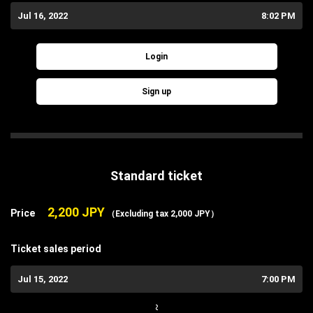
Jul 16, 2022
8:02 PM
Login
Sign up
Standard ticket
2,200 JPY
Price
（Excluding tax 2,000 JPY）
Ticket sales period
Jul 15, 2022
7:00 PM
~