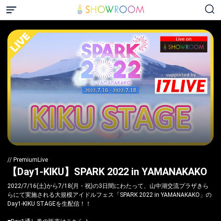
// PremiumLive
【Day1-KIKU】SPARK 2022 in YAMANAKAKO
2022/7/16(土)から7/18(月・祝)の3日間にわたって、山中湖交流プラザきら
らにて実施される大規模アイドルフェス「SPARK 2022 in YAMANAKAKO」の
Day1-KIKU STAGEを生配信！！