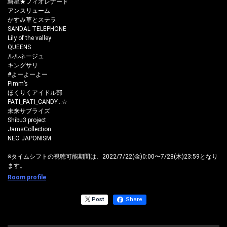
綺星★フィオレナード
アンスリューム
かすみ草とステラ
SANDAL TELEPHONE
Lily of the valley
QUEENS
ルルネージュ
キングサリ
#よーよーよー
Pimm’s
ほくりくアイドル部
PATI_PATI_CANDY…☆
未来サブライズ
Shibu3 project
JamsCollection
NEO JAPONISM
※タイムシフトの視聴可能期間は、2022/7/22(金)0:00〜7/28(木)23:59となり
ます。
Room profile
Post
Share