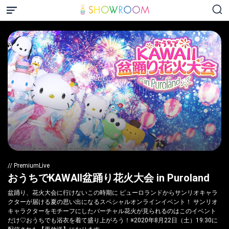
// PremiumLive
おうちでKAWAII盆踊り花火大会 in Puroland
盆踊り、花火大会に行けないこの時期に ピューロランドからサンリオキャラ
クターが届ける夏の思い出になるスペシャルオンラインイベント！ サンリオ
キャラクターをモチーフにしたバーチャル花火が見られるのはこのイベント
だけ♡おうちでも浴衣を着て盛り上がろう！※2020年8月22日（土）19:30に