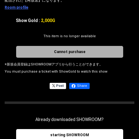
配信された【再放送】になります。
Room profile
Show Gold :
2,000G
This item is no longer available
Cannot purchase
※新規会員登録はSHOWROOMアプリから行うことができます。
You must purchase a ticket with ShowGold to watch this show
Post
Share
Already downloaded SHOWROOM?
starting SHOWROOM