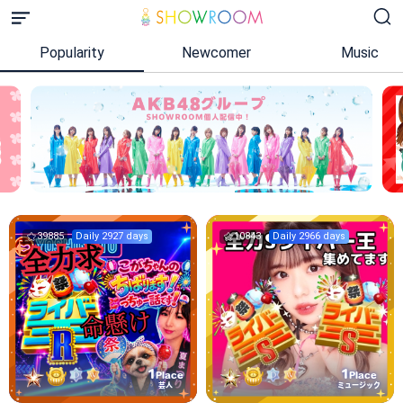
Popularity
Newcomer
Music
39885
Daily 2927 days
10843
Daily 2966 days
1
1
Place
Place
芸人
ミュージック