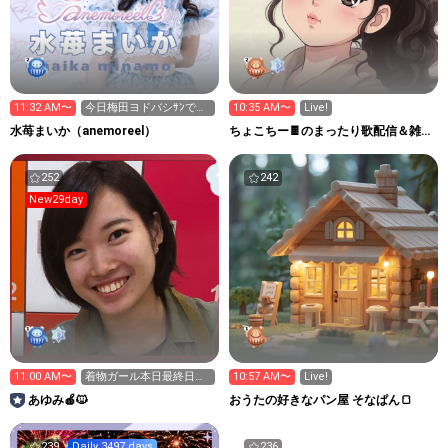
11:32 AM〜
今日梅田ヨドバシｻﾝで
10:35 AM〜
Live!
16:40~フリーライブ‼️
水苺まいか（anemoreel）
ちょこちー🍫のまったり歌配信＆雑談
部屋
252
242
New29day
11:00 AM〜
着物ガール本日最終日👘
10:57 AM〜
Live!
21:59まで！
あゆみ🍎🐱
おうたの好きなパン屋 そなぱん🍞
239
Daily 3497 days
236