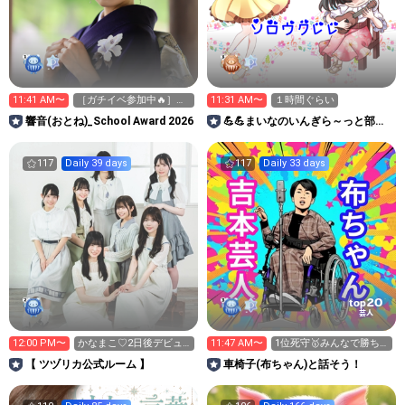
11:41 AM〜
［ガチイベ参加中🔥］目
11:31 AM〜
１時間ぐらい
標1位🥇
響音(おとね)_School Award 2026
💪💪まいなのいんぎら～っと部屋
🍮ⓜ
117
Daily 39 days
117
Daily 33 days
20
top
芸人
12:00 PM〜
かなまこ♡2日後デビュ
11:47 AM〜
1位死守🥇みんなで勝ち
ーワンマン！
ましょ！次枠14:30
【 ツヅリカ公式ルーム 】
車椅子(布ちゃん)と話そう！