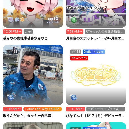
10
top
バーチャル
12:00 PM〜
Live!
7:59 AM〜
RTAちゃんの夏休み応援配
信。
🍎みやの食糧庫🍎春水みやこ
月白色のスポットライト🌙🔑月白エイ
ラ
154
153
Daily 14 days
New22day
11:12 AM〜
♪ Just The Way You Are
11:11 AM〜
デビューライブまであと
(Nipponglish ver.) [素顔
8日🐰🐰🐰
歌うんだから、タッキー自己満
ひなてん！【8/17（月）デビューライ
のままで]
ブ@新宿Zirco】