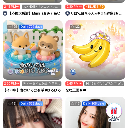
2:45 PM〜
あと40曲/リクエストお気
2:30 PM〜
♪ BLUE BIRD
軽に
【応援大感謝】Mimi（みみ）🐇🌕
りぼん🎀ちゃん⭐️キラ✨絆隊8月も
🙏
125
Daily 709 days
122
30
top
声優
2:30 PM〜
ティータイム☕🍰 キラ星
2:45 PM〜
16:45まで乁(˙ϖ˙乁)(厂˙ϖ˙)
等頂けたら幸いです
厂
【イベ中】食のいろは🍚🦊 #ひろひろ
なな王国🍌👑
121
Daily 563 days
117
Daily 108 days
Get
Reward