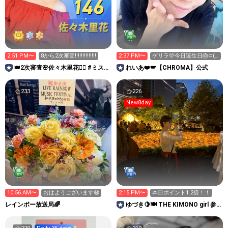
2:51 PM〜
8から2次審査‼️‼️‼️‼️‼️‼️‼️
2:37 PM〜
ゲリラ‎‎🩷今日誕生日🎂⊂(
ᴖ ̫ ᴖ )⊃
👑2次審査🌸佐々木里花❤️‍🔥 #ミス
れいあ❤️🪽【CHROMA】公式
サークル2026
233
226
New8day
10:56 AM〜
おはようございます😃
2:15 PM〜
本日ポイント1.2倍！！
レインボー放送局🌈
ゆづき🍋🍽️ THE KIMONO girl 参
加中！！