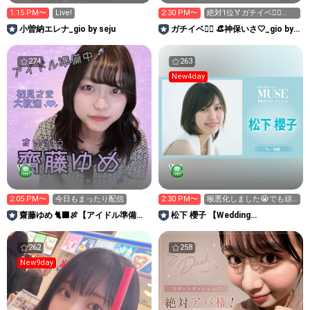
1:15 PM〜
Live!
2:30 PM〜
絶対1位🏅ガチイベ❤️‍🔥
100✨️お願いします！
小曽納エレナ_gio by seju
ガチイベ❤️‍🔥 👒神保いさ‎🤍‎_gio by
seju
274
263
New4day
2:05 PM〜
今日もまったり配信
2:30 PM〜
喉悪化しました😭でも頑
張ります！
齋藤ゆめ 🐈‍⬛🍖【アイドル準備
松下 櫻子 【Wedding
中】
Muse2026】
262
258
New9day